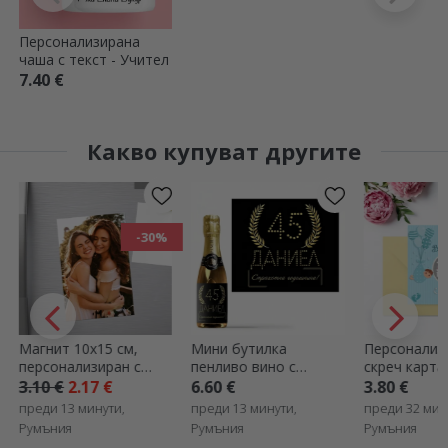
Персонализирана
чаша с текст - Учител
7.40 €
Какво купуват другите
-30%
Магнит 10x15 см,
Мини бутилка
Персонализ
персонализиран с
пенливо вино с
скреч карта
фотография
персонализиран текст
послание -
3.10 €
2.17 €
6.60 €
3.80 €
за рожден ден -
Разкриване 
преди 13 минути,
преди 13 минути,
преди 32 мин
Златно
Румъния
Румъния
Румъния