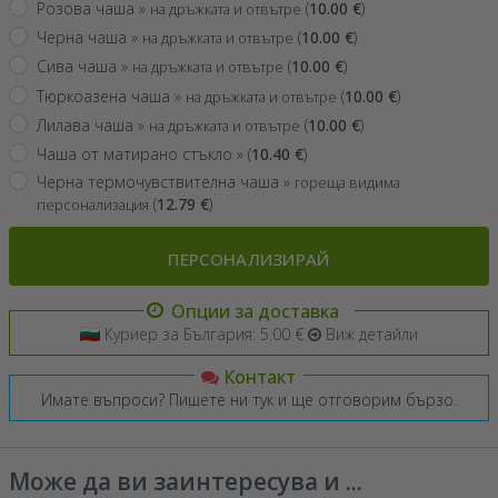
Розова чаша »
(
10.00
€
)
на дръжката и отвътре
Черна чаша »
(
10.00
€
)
на дръжката и отвътре
Сива чаша »
(
10.00
€
)
на дръжката и отвътре
Тюркоазена чаша »
(
10.00
€
)
на дръжката и отвътре
Лилава чаша »
(
10.00
€
)
на дръжката и отвътре
Чаша от матирано стъкло »
(
10.40
€
)
Черна термочувствителна чаша »
гореща видима
(
12.79
€
)
персонализация
ПЕРСОНАЛИЗИРАЙ
Опции за доставка
Куриер за България: 5.00 €
Виж детайли
Контакт
Имате въпроси? Пишете ни тук и ще отговорим бързо.
Може да ви заинтересува и ...