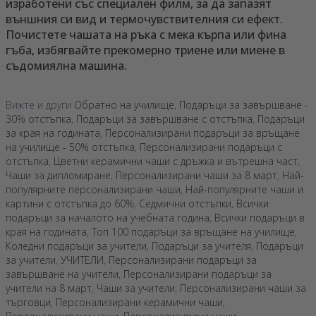
изработени със специален филм, за да запазят
външния си вид и термочувствителния си ефект.
Почистете чашата на ръка с мека кърпа или фина
гъба, избягвайте прекомерно триене или миене в
съдомиялна машина.
Вижте и други
Обратно на училище
,
Подаръци за завършване -
30% отстъпка
,
Подаръци за завършване с отстъпка
,
Подаръци
за края на годината
,
Персонализирани подаръци за връщане
на училище - 50% отстъпка
,
Персонализирани подаръци с
отстъпка
,
Цветни керамични чаши с дръжка и вътрешна част
,
Чаши за дипломиране
,
Персонализирани чаши за 8 март
,
Най-
популярните персонализирани чаши
,
Най-популярните чаши и
картини с отстъпка до 60%
,
Седмични отстъпки
,
Всички
подаръци за началото на учебната година
,
Всички подаръци в
края на годината
,
Топ 100 подаръци за връщане на училище
,
Коледни подаръци за учители
,
Подаръци за учителя
,
Подаръци
за учители
,
УЧИТЕЛИ
,
Персонализирани подаръци за
завършване на учители
,
Персонализирани подаръци за
учители на 8 март
,
Чаши за учители
,
Персонализирани чаши за
търговци
,
Персонализирани керамични чаши
,