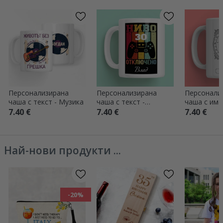
Персонализирана
Персонализирана
Персонали
чаша с текст - Музика
чаша с текст -
чаша с име
Отключено ниво
зодиакален
7.40 €
7.40 €
7.40 €
Най-нови продукти ...
-20%