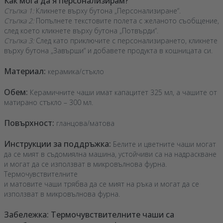
Как мога да я персонализирам?
Стъпка 1:
Кликнете върху бутона „Персонализиране“.
Стъпка 2:
Попълнете текстовите полета с желаното съобщение,
след което кликнете върху бутона „Потвърди“.
Стъпка 3:
След като приключите с персонализирането, кликнете
върху бутона „Завърши“ и добавете продукта в кошницата си.
Материал:
керамика/стъкло
Обем:
Керамичните чаши имат капацитет 325 мл, а чашите от
матирано стъкло – 300 мл.
Повърхност:
гланцова/матова
Инструкции за поддръжка:
Белите и цветните чаши могат
да се мият в съдомиялна машина, устойчиви са на надраскване
и могат да се използват в микровълнова фурна.
Термочувствителните
и матовите чаши трябва да се мият на ръка и могат да се
използват в микровълнова фурна.
Забележка: Термочувствителните чаши са