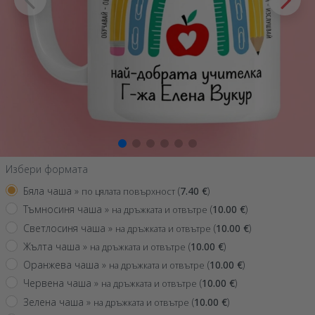
Избери формата
Бяла чаша »
(
7.40
€
)
по цялата повърхност
Тъмносиня чаша »
(
10.00
€
)
на дръжката и отвътре
Светлосиня чаша »
(
10.00
€
)
на дръжката и отвътре
Жълта чаша »
(
10.00
€
)
на дръжката и отвътре
Оранжева чаша »
(
10.00
€
)
на дръжката и отвътре
Червена чаша »
(
10.00
€
)
на дръжката и отвътре
Зелена чаша »
(
10.00
€
)
на дръжката и отвътре