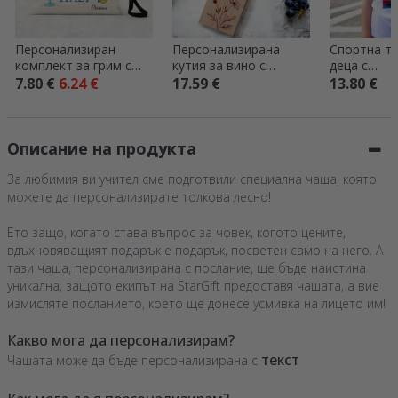
Персонализиран
Персонализирана
Спортна те
комплект за грим с
кутия за вино с
деца с
надпис – Италия
надпис за нея
персонали
7.80 €
6.24 €
17.59 €
13.80 €
портретна
Описание на продукта
За любимия ви учител сме подготвили специална чаша, която
можете да персонализирате толкова лесно!
Ето защо, когато става въпрос за човек, когото цените,
вдъхновяващият подарък е подарък, посветен само на него. А
тази чаша, персонализирана с послание, ще бъде наистина
уникална, защото екипът на StarGift предоставя чашата, а вие
измисляте посланието, което ще донесе усмивка на лицето им!
Какво мога да персонализирам?
текст
Чашата може да бъде персонализирана с