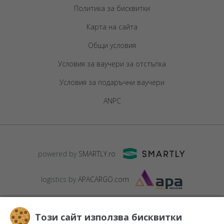
Политика за бисквитки
Карта на сайта
Общи условия
Условия за ваучери за отстъпка
Условия за подаръчни ваучери
ANPC
powered by
SMARTLY.ro
logistics by
APACARGO.com
Този сайт използва бисквитки