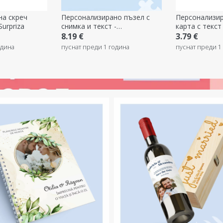
на скреч
Персонализирано пъзел с
Персонализир
Surpriza
снимка и текст -
карта с текс
Предложение
за брак
8.19 €
3.79 €
одина
пуснат преди 1 година
пуснат преди 1