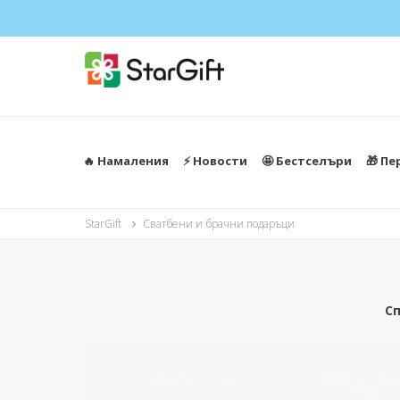
🔥 Намаления
⚡️ Новости
🤩 Бестселъри
🎁 П
StarGift
Сватбени и брачни подаръци
С