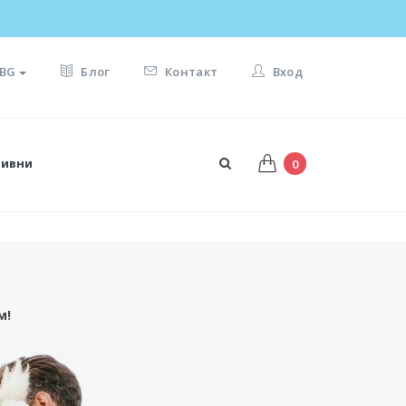
BG
Блог
Контакт
Вход
тивни
0
м!