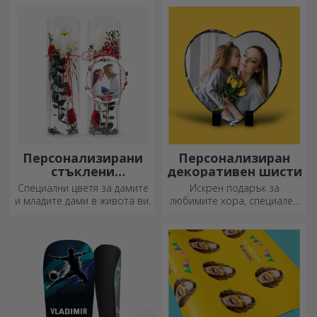
дни, празници или други
специални моменти.
Персонализирани
Персонализиран
стъклени
декоративен шисти
орнаменти с
Специални цветя за дамите
Искрен подарък за
консервирани
и младите дами в живота ви.
любимите хора, специален
цветя
декоративен елемент.