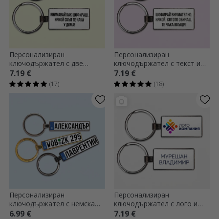
Персонализиран
Персонализиран
ключодържател с две
ключодържател с текст и
снимки и текст
снимка - Сърце
7.19 €
7.19 €
(17)
(18)
Персонализиран
Персонализиран
ключодържател с немска
ключодържател с лого и
автомобилна
име
6.99 €
7.19 €