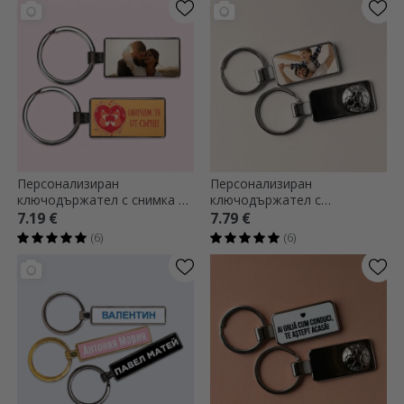
Персонализиран
Персонализиран
ключодържател с снимка и
ключодържател с
текст - Vulpite
фотография - модел
7.19 €
7.79 €
футбол
(6)
(6)