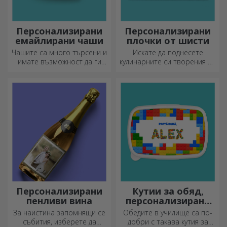
Персонализирани
Персонализирани
емайлирани чаши
плочки от шисти
Чашите са много търсени и
Искате да поднесете
имате възможност да ги
кулинарните си творения по
персонализирате и да ги
наистина впечатляващ
носите със себе си, където
начин? Изберете плочи от
и да отидете, защото
шисти и създайте свой
емайлираните не се чупят.
собствен дизайн!
Персонализирани
Кутии за обяд,
пенливи вина
персонализирани
касероли
За наистина запомнящи се
Обедите в училище са по-
събития, изберете да
добри с такава кутия за