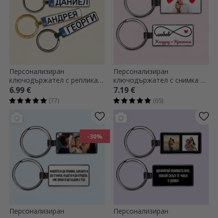
Персонализиран
Персонализиран
ключодържател с реплика
ключодържател с снимка и
на автомобилен номер с
текст - модел „Безкрайна
6.99 €
7.19 €
вашето име
любов“
(77)
(65)
-30%
Персонализиран
Персонализиран