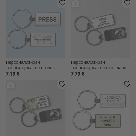
Персонализиран
Персонализиран
ключодържател с текст -
ключодържател с послание
Журналист
- модел футбол
7.19 €
7.79 €