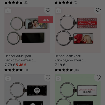
регистрационна табела
(22)
(6)
-30%
Персонализиран
Персонализиран
ключодържател с
ключодържател с
фотография
фотография и текст -
7.79 €
5.46 €
7.19 €
традиционен модел
(10)
(10)