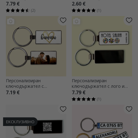
за татко
7.79 €
2.60 €
(2)
(1)
Персонализиран
Персонализиран
ключодържател с
ключодържател с лого и
фотография - Always
текст
7.19 €
7.79 €
(1)
ЕКСКЛУЗИВНО