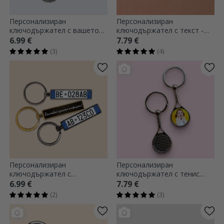
Персонализиран
Персонализиран
ключодържател с вашето
ключодържател с текст -
име
футболен дизайн
6.99 €
7.79 €
(3)
(4)
Персонализиран
Персонализиран
ключодържател с
ключодържател с тенис
италиански автомобилен
ракета и снимка - Happy
6.99 €
7.79 €
номер
(2)
(3)