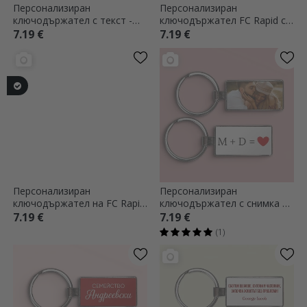
Персонализиран
Персонализиран
ключодържател с текст -
ключодържател FC Rapid с
HR
фотография
7.19 €
7.19 €
Персонализиран
Персонализиран
ключодържател на FC Rapid
ключодържател с снимка и
с текст - Rapidul din Giulesti
текст - Любов
7.19 €
7.19 €
(1)