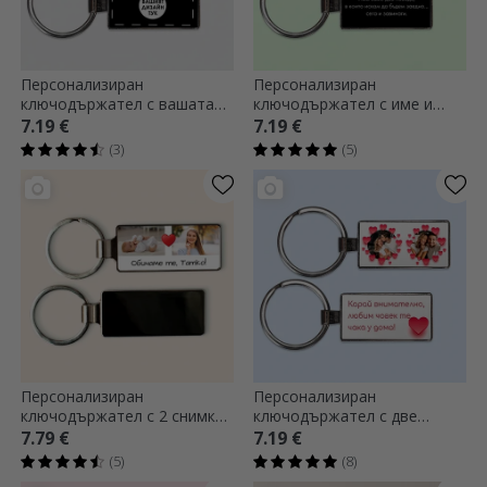
Персонализиран
Персонализиран
ключодържател с вашата
ключодържател с име и
графика отпред и отзад
послание
7.19 €
7.19 €
(3)
(5)
Персонализиран
Персонализиран
ключодържател с 2 снимки
ключодържател с две
и послание
снимки и текст - модел
7.79 €
7.19 €
„Сърца“
(5)
(8)