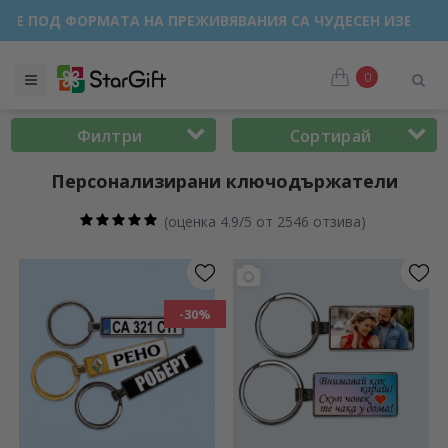
ПРОДАЖБА 🌴 ДО -40% ОТСТЪПКА ЗА НАД 100 ПЕРСОНАЛИЗ
0
Филтри
Сортирай
Персонализирани ключодържатели
(
оценка 4.9/5 от 2546 отзива
)
-30%