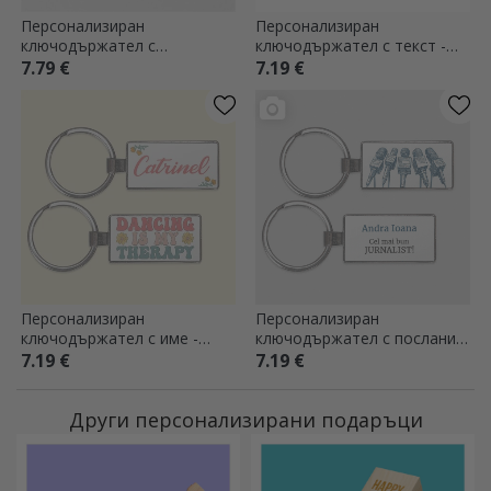
Персонализиран
Персонализиран
ключодържател с
ключодържател с текст -
фотография и текст -
Оттеглила се легенда
7.79 €
7.19 €
футболен дизайн
Персонализиран
Персонализиран
ключодържател с име -
ключодържател с послание
Танцьор
- Журналист
7.19 €
7.19 €
Други персонализирани подаръци