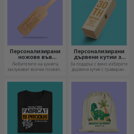
Персонализирани
Персонализирани
ножове във
дървени кутии за
формата на
вино
Любителите на кухнята
За подарък с вино изберете
бутилка
заслужават всички похвали.
дървена кутия с гравирани
Ножовете с форма на
специални послания.
бутилка са идеални за
сервиране на готови
деликатеси.