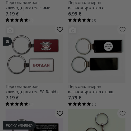
Персонализиран
Персонализиран
ключодържател с име
ключодържател с
британска автомобилна
7.19 €
6.99 €
регистрационна табела
(3)
(3)
Персонализиран
Персонализиран
ключодържател FC Rapid с
ключодържател с ваш
име
собствен дизайн
7.19 €
7.79 €
(3)
(1)
ЕКСКЛУЗИВНО