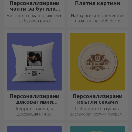
Персонализирани
Платна картини
чанти за бутилки
вино
Елегантен подарък, идеален
Най-красивите спомени се
за бутилка вино!
пазят скъпо! Изберете
подарък, който ще
развълнува!
Персонализирани
Персонализирани
декоративни
кръгли секачи
възглавници
Подарък за дома, за
Любителите на кухнята
декорация или за
заслужават всички похвали,
прегръдка,
затова вкусните ястия се
персонализираните
приготвят с най-
възглавници са идеални за
креативните ножове.