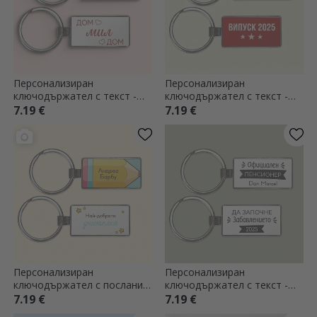
Персонализиран
Персонализиран
ключодържател с текст -
ключодържател с текст -
Начало
Пенсионер
7.19 €
7.19 €
Персонализиран
Персонализиран
ключодържател с послание
ключодържател с текст -
за учители
Пенсиониране
7.19 €
7.19 €