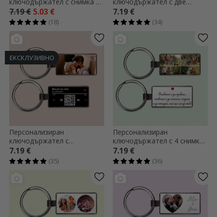
ключодържател с снимка и
ключодържател с две
послание
квадратни снимки и текст
7.19 €
5.03 €
7.19 €
(18)
(34)
ЕКСКЛУЗИВНО
Персонализиран
Персонализиран
ключодържател с
ключодържател с 4 снимки
фотография и QR код -
и текст
7.19 €
7.19 €
Нашата песен
(35)
(36)