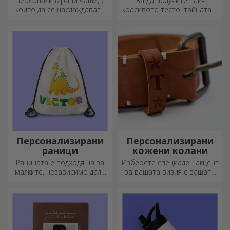
Персонализирани чаши, с
За да получите най-
които да се наслаждавате
красивото тесто, тайната е
всеки ден!
да имате в арсенала си
нашите магически точилки.
Пайовете ще станат
божествено вкусни!
Персонализирани
Персонализирани
раници
кожени колани
Раницата е подходяща за
Изберете специален акцент
малките, независимо дали
за вашата визия с вашата
ходят на детска градина или
инициал или име!
започват училище.
Персонализираните колани
Създайте тази, която най-
придават елегантност и
добре подхожда на вашето
стил!
дете!