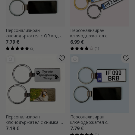
Персонализиран
Персонализиран
ключодържател с QR код -
ключодържател с
Добави контакт
български автомобилен
7.79 €
6.99 €
номер
(3)
(1)
Персонализиран
Персонализиран
ключодържател с снимка и
ключодържател с
текст - Животни
регистрационен номер
7.19 €
7.79 €
(1)