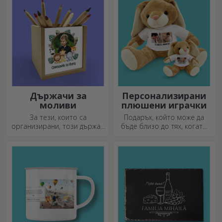
всеки повод.
Изберете подходящия!
Държачи за
Персонализирани
моливи
плюшени играчки
За тези, които са
Подарък, който може да
организирани, този държач
бъде близо до тях, когато
е идеалният подарък.
вие не сте там, са
персонализираните
плюшени играчки, идеални
за гушкане!