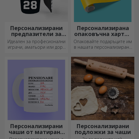
Персонализирани
Персонализирана
предпазители за
опаковъчна хартия
футбол
за подаръци
Идеален за професионални
Опаковайте подаръците им
играчи, аматьори или дори
в нашата персонализирана
деца, които обичат футбола
хартия, така че дори да не
искат да ги отворят.
Персонализирани
Персонализирани
чаши от матирано
подложки за чаши
стъкло