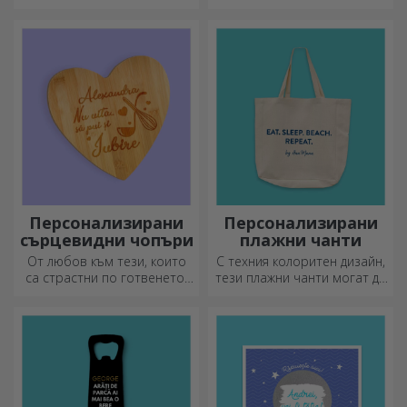
персонализирате етикета
храна. Персонализирайте я
на пенливо вино и се
и подгответе вашето дете
насладете на момента до
за нов ден!
краен предел!
Персонализирани
Персонализирани
сърцевидни чопъри
плажни чанти
От любов към тези, които
С техния колоритен дизайн,
са страстни по готвенето,
тези плажни чанти могат да
създадохме подаръци във
бъдат идеалният подарък за
формата на сърце за най-
любим човек или, защо не,
умелите домакини.
нов аксесоар във вашата
колекция от чанти.