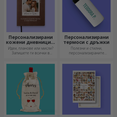
Персонализирани
Персонализирани
кожени дневници в
термоси с дръжки
цвят
Идеи, планове или мисли?
Полезни и стилни,
Запишете ги всички в
персонализираните
персонализиран дневник и
термоси са идеални за
съхранявайте всичките си
наслаждаване на любимата
спомени наблизо.
ви напитка през всеки
сезон.