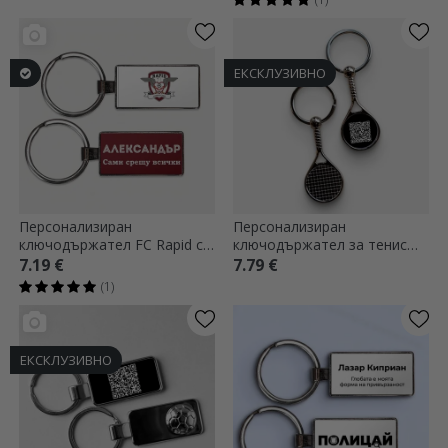
ЕКСКЛУЗИВНО
Персонализиран
Персонализиран
ключодържател FC Rapid с
ключодържател за тенис
име и послание
ракета с QR код - Добави
7.19 €
7.79 €
контакт
(1)
ЕКСКЛУЗИВНО