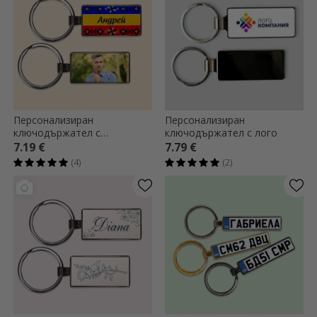
Персонализиран
Персонализиран
ключодържател с
ключодържател с лого
фотография и текст -
7.19 €
7.79 €
румънско знаме
(4)
(2)