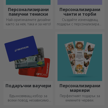
Персонализирани
Персонализирани
памучни тениски
чанти и торби
Най-оригиналните дизайни
Създайте изненадващ
както за нея, така и за него!
подарък с персонализирана
чанта, уникален дизайн от
вашите снимки и послания
„Честит рожден ден“.
Подаръчни ваучери
Персонализирани
маркери
Вдъхновяващ избор за
Перфектният подарък за
всеки повод, независимо
книжните червеи.
дали става дума за рождени