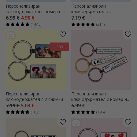
Персонализиран
Персонализиран
ключодържател с номер на
ключодържател с
кола
фотография и текст
6.99 €
4.90 €
7.19 €
(1445)
(314)
-30%
Персонализиран
Персонализиран
ключодържател с 2 снимки
ключодържател с номер на
кола и послание
7.19 €
5.03 €
6.99 €
(163)
(195)