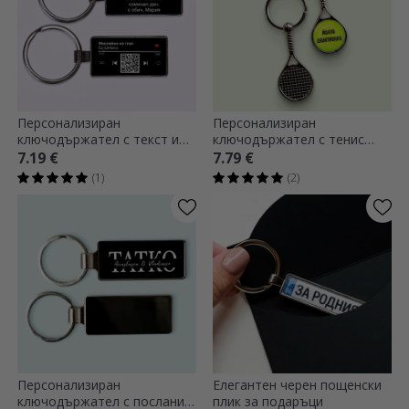
Персонализиран
Персонализиран
ключодържател с текст и
ключодържател с тенис
QR код - Нашата песен
ракета и текст - Шампион
7.19 €
7.79 €
(1)
(2)
Персонализиран
Елегантен черен пощенски
ключодържател с послание
плик за подаръци