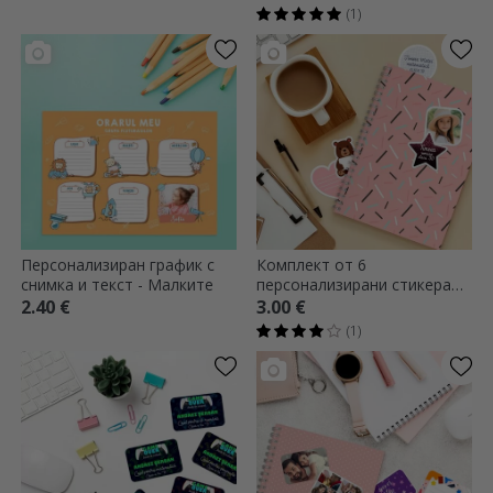
- FIFA
(1)
Персонализиран график с
Комплект от 6
снимка и текст - Малките
персонализирани стикера
(самозалепващи се етикети)
2.40 €
3.00 €
за училище - Сладък
(1)