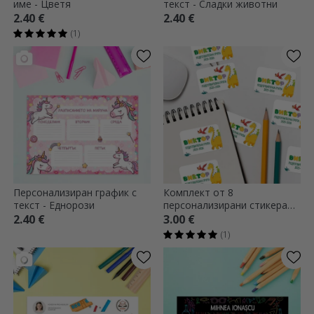
име - Цветя
текст - Сладки животни
2.40 €
2.40 €
(1)
Персонализиран график с
Комплект от 8
текст - Еднорози
персонализирани стикера
(самозалепващи се етикети)
2.40 €
3.00 €
за училище - Дино
(1)