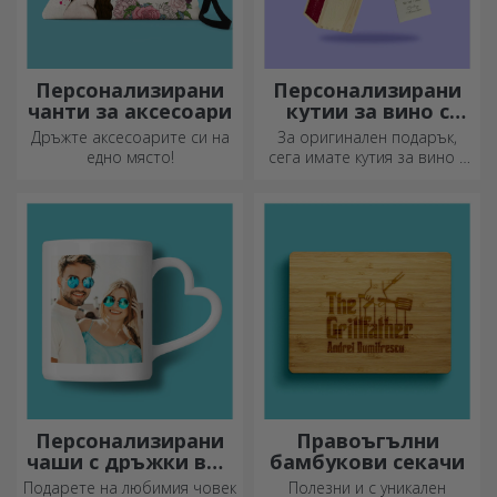
Искрен подарък за
Най-оригиналните дизайни
любимите хора, специален
както за нея, така и за него!
декоративен елемент.
Персонализирани
Персонализирани
чанти за аксесоари
кутии за вино с
фотография
Дръжте аксесоарите си на
За оригинален подарък,
едно място!
сега имате кутия за вино с
фотографии/съобщение,
идеална за изключителен
подарък!