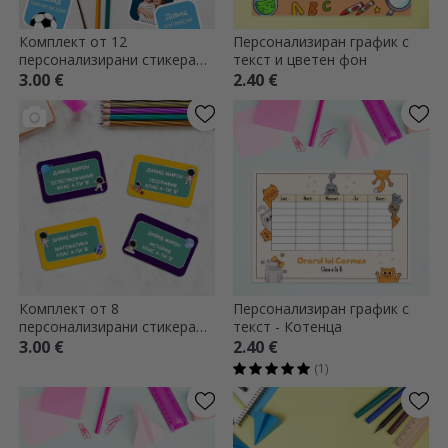
Комплект от 12
Персонализиран график с
персонализирани стикера
текст и цветен фон
(самозалепващи се етикети)
3.00 €
2.40 €
за училище - Момчета
Комплект от 8
Персонализиран график с
персонализирани стикера
текст - Котенца
(самозалепващи се етикети)
3.00 €
2.40 €
за училище - Космос
(1)