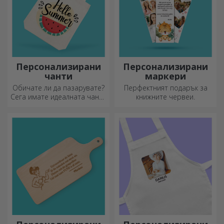
Персонализирани
Персонализирани
кожени колани
дървени кутии за
вино
Изберете специален акцент
За подарък с вино изберете
за вашата визия с вашата
дървена кутия с гравирани
инициал или име!
специални послания.
Персонализираните колани
придават елегантност и
стил!
Персонализирани
Персонализирани
чанти
маркери
Обичате ли да пазарувате?
Перфектният подарък за
Сега имате идеалната чанта
книжните червеи.
за малки покупки,
просторна и много шик.