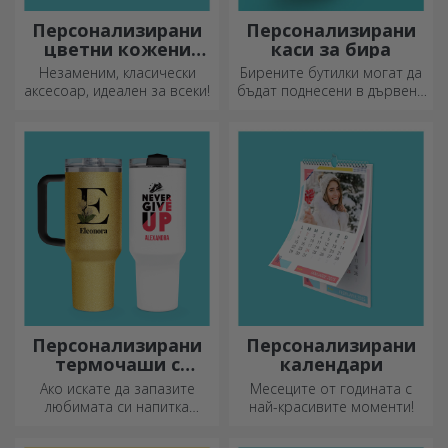
незабравими спомени,
:) Сега можете да получите
адреналин или релаксация.
подаръка, който искате!
Персонализирани
Персонализирани
цветни кожени
каси за бира
портфейли
Незаменим, класически
Бирените бутилки могат да
аксесоар, идеален за всеки!
бъдат поднесени в дървени
кутии с гравирано име на
получателя и придружени от
персонализирано послание.