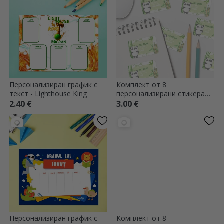
Персонализиран график с
Комплект от 8
текст - Lighthouse King
персонализирани стикера
(самозалепващи се етикети)
2.40 €
3.00 €
за училище - Сладко панда
Персонализиран график с
Комплект от 8