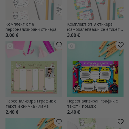
Комплект от 8
Комплект от 8 стикера
персонализирани стикера
(самозалепващи се етикети)
(самозалепващи се етикети)
с персонализиран текст -
3.00 €
3.00 €
за училище - Панда
Комикси
Персонализиран график с
Персонализиран график с
текст и снимка - Лама
текст - Комикс
2.40 €
2.40 €