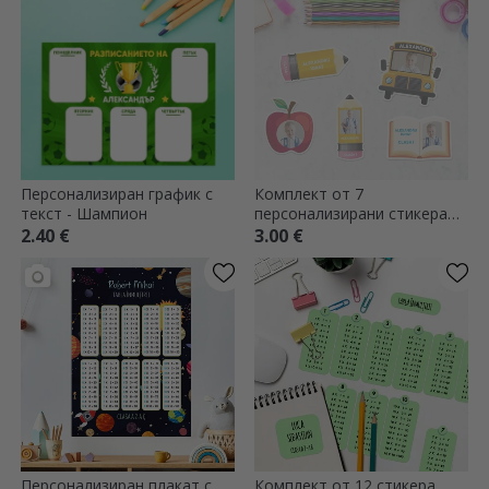
Персонализиран график с
Комплект от 7
текст - Шампион
персонализирани стикера
(самозалепващи се етикети)
2.40 €
3.00 €
за училище с 5 снимки и
текст
Персонализиран плакат с
Комплект от 12 стикера