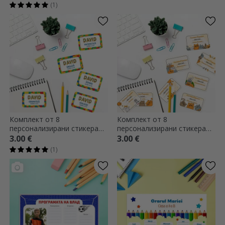
за училище с текст -
(1)
Обратно на учи
Комплект от 8
Комплект от 8
персонализирани стикера
персонализирани стикера
(самозалепващи се етикети)
(самозалепващи се етикети)
3.00 €
3.00 €
за училище с текст - Lego
за училище с текст -
(1)
Котенца