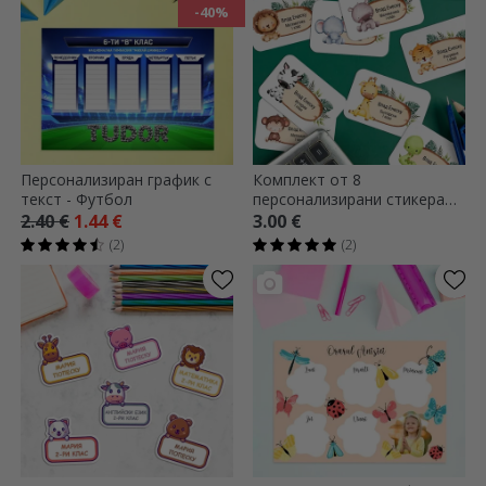
-40%
Персонализиран график с
Комплект от 8
текст - Футбол
персонализирани стикера
(самозалепващи се етикети)
2.40 €
1.44 €
3.00 €
за училище с текст -
(2)
(2)
Животни