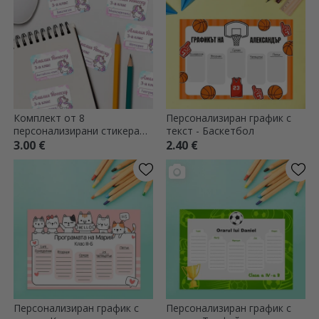
Комплект от 8
Персонализиран график с
персонализирани стикера
текст - Баскетбол
(самозалепващи се етикети)
3.00 €
2.40 €
за училище - Еднорог
Персонализиран график с
Персонализиран график с