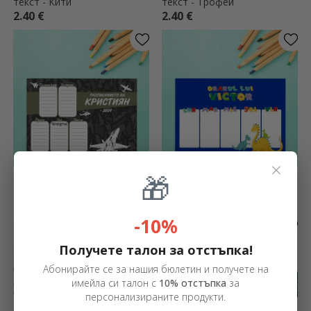
текст - Кити
текст - Трофей
2.40 €
2.40 €
×
Персонализиран график с
🎁
Персонализиран график с
текст - Ще стана пилот!
текст - Дино
2.40 €
2.40 €
-10%
Получете талон за отстъпка!
Абонирайте се за нашия бюлетин и получете на
имейла си талон с
10% отстъпка
за
персонализираните продукти.