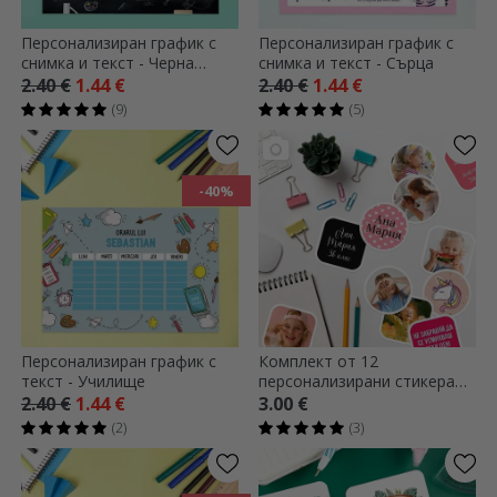
Персонализиран график с
Персонализиран график с
снимка и текст - Черна
снимка и текст - Сърца
дъска
2.40 €
1.44 €
2.40 €
1.44 €
(9)
(5)
-40%
Персонализиран график с
Комплект от 12
текст - Училище
персонализирани стикера
(самозалепващи се етикети)
2.40 €
1.44 €
3.00 €
за училище
(2)
(3)