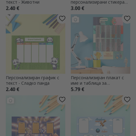
текст - Животни
персонализирани стикера
(самозалепващи се етикети)
2.40 €
3.00 €
за училище - Комикси
Персонализиран график с
Персонализиран плакат с
текст - Сладко панда
име и таблица за
умножение - Роботи
2.40 €
5.79 €