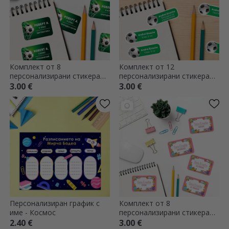
Комплект от 8
Комплект от 12
персонализирани стикера
персонализирани стикера
(самозалепващи се етикети)
(самозалепващи се етикети)
3.00 €
3.00 €
за училище - Футбол
за училище - Спорт
Персонализиран график с
Комплект от 8
име - Космос
персонализирани стикера
(самозалепващи се етикети)
2.40 €
3.00 €