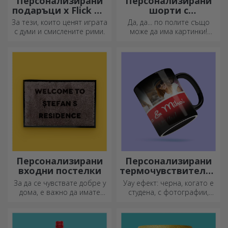
Персонализирани
Персонализирани
подаръци x Flick Mr
шорти с
Rima
фотографии
За тези, които ценят играта
Да, да... по полите също
с думи и смислените рими.
може да има картинки!
Атрактивна колекция от
оригинални поли.