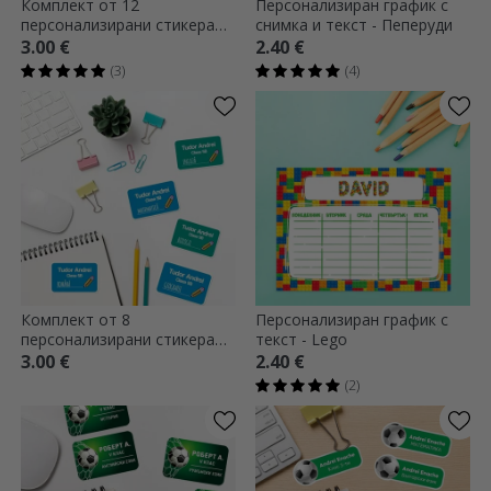
Комплект от 12
Персонализиран график с
персонализирани стикера
снимка и текст - Пеперуди
(самозалепващи се етикети)
3.00 €
2.40 €
за училище - Животни
(3)
(4)
Комплект от 8
Персонализиран график с
персонализирани стикера
текст - Lego
(самозалепващи се етикети)
3.00 €
2.40 €
за училище с текст - цветен
(2)
фон