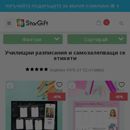
БА 🌴 ДО -40% ОТСТЪПКА ЗА НАД 100 ПЕРСОНАЛИЗИРАНИ 
0
Филтри
Сортирай
Училищни разписания и самозалепващи се
етикети
(
оценка 4.9/5 от 52 отзива
)
-40%
-40%