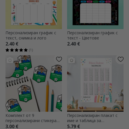
Персонализиран график с
Персонализиран график с
текст, снимка и лого
текст - Цветове
2.40 €
2.40 €
(1)
Комплект от 9
Персонализиран плакат с
персонализирани стикера
име и таблица за
(самозалепващи се етикети)
умножение - Дъга
3.00 €
5.79 €