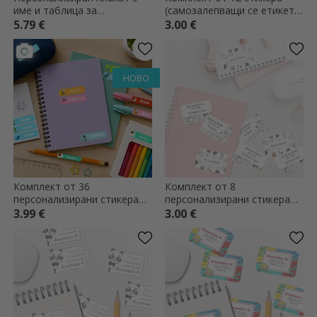
име и таблица за
(самозалепващи се етикети)
умножение - Планети
с персонализиран текст и
5.79 €
3.00 €
таблица за умножение - Цв
НОВО
Комплект от 36
Комплект от 8
персонализирани стикера
персонализирани стикера
(самозалепващи се етикети)
(самозалепващи се етикети)
3.99 €
3.00 €
за училище
за училище - Кити