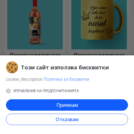
Персонализирани
Персонализирани
входни постелки
термочувствителни
чаши
За да се чувствате добре у
Уау ефект: черна, когато е
дома, е важно да имате
студена, с фотографии,
килим на входа.
когато е гореща.
Персонализирайте ги и ще
Термочувствителната чаша
имате най-атрактивните
е специален подарък за
килими!
всеки.
Този сайт използва бисквитки
cookie_description
Политика за бисквитки
УПРАВЛЕНИЕ НА ПРЕДПОЧИТАНИЯТА
Приемам
Персонализирани
Персонализирани
вина
чаши с блестящ
Отказвам
ефект
Доброто вино винаги е
Искрящи подаръци за
подходящ подарък.
всички ваши близки!