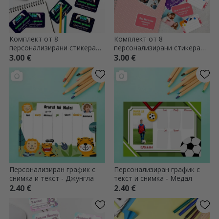
Комплект от 8
Комплект от 8
персонализирани стикера
персонализирани стикера
(самозалепващи се етикети)
(самозалепващи се етикети)
3.00 €
3.00 €
за училище с текст - Game
за училище
Over
Персонализиран график с
Персонализиран график с
снимка и текст - Джунгла
текст и снимка - Медал
2.40 €
2.40 €