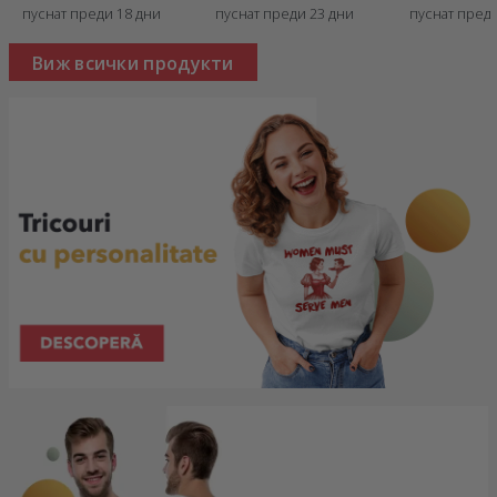
нос“
bogatasa“
пуснат преди 18 дни
пуснат преди 23 дни
пуснат преди
Виж всички продукти