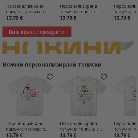
Персонализирана
Персонализирана
Персонали
памучна тениска с
памучна тениска с
памучна те
текст - Историята на
надпис - Супер мама
текст - Ис
13.79 €
13.79 €
13.79 €
дядо
баща ми
Виж всички продукти
Всички персонализирани тениски
Персонализирана
Персонализирана
Персонали
памучна тениска с
памучна тениска с
памучна те
надпис – Coffee
надпис – „Богатият
надпис – „
13.79 €
13.79 €
13.79 €