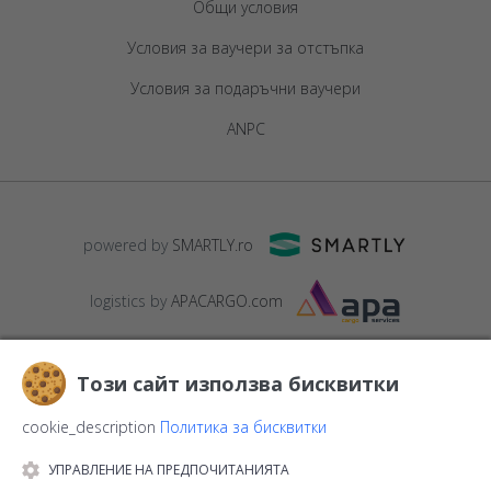
Общи условия
Условия за ваучери за отстъпка
Условия за подаръчни ваучери
ANPC
powered by
SMARTLY.ro
logistics by
APACARGO.com
Този сайт използва бисквитки
cookie_description
Политика за бисквитки
УПРАВЛЕНИЕ НА ПРЕДПОЧИТАНИЯТА
© 2016-2026
StarGift
Romania,
București
, strada
Copilului nr. 6-