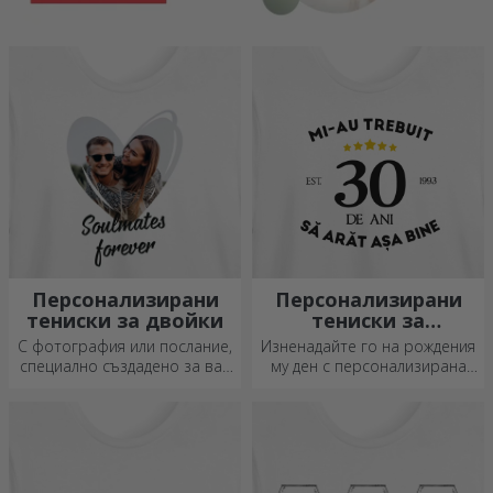
Персонализирани
Персонализирани
тениски за двойки
тениски за
годишнини
С фотография или послание,
Изненадайте го на рождения
специално създадено за вас
му ден с персонализирана
двамата!
тениска!