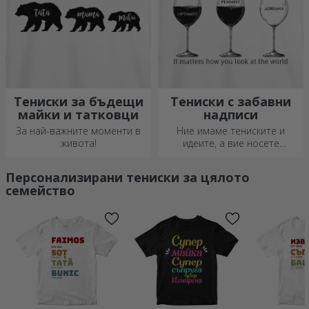
Тениски за бъдещи
Тениски с забавни
майки и татковци
надписи
За най-важните моменти в
Ние имаме тениските и
живота!
идеите, а вие носете
снимките и забавните
послания, за да създадем
Персонализирани тениски за цялото
най-вдъхновяващите
семейство
персонализирани тениски!