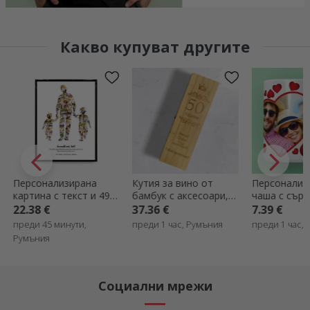
Какво купуват другите
Кутия за вино от
Персонализирана
Персонализ
бамбук с аксесоари,
чаша с сърца и
поздравите
персонализирана с
снимка
картичка с
37.36 €
7.39 €
2.20 €
послание - Честит
фотографии 
преди 1 час, Румъния
преди 1 час, Румъния
преди 1 час,
рожден ден!
Breaking Ne
Социални мрежи