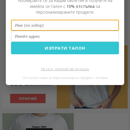
Абонирайте се за нашия бюлетин и получете на
имейла си талон с
10% отстъпка
за
персонализираните продукти.
ИЗПРАТИ ТАЛОН
Не сега, попитай ме по-късно
Отстъпката важи за персонализирани продукти.
Условия