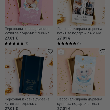
Персонализирана дървена
Персонализирана дървена
кутия за подарък с снимка и
кутия за подарък с 6 снимки
послание за новородени
и послание - Скъпи спомени
27.01 €
27.01 €
(1)
(1)
Персонализирана дървена
Персонализирана дървена
кутия за подарък с
кутия за подарък с текст -
послание - тъмно синьо и
Моите първи спомени
27.01 €
27.01 €