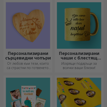
навсякъде!
Персонализирани
Персонализирани
сърцевидни чопъри
чаши с блестящ
ефект
От любов към тези, които
Искрящи подаръци за
са страстни по готвенето,
всички ваши близки!
създадохме подаръци във
формата на сърце за най-
умелите домакини.