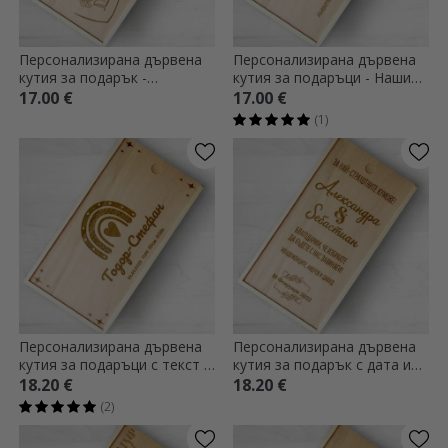
Персонализирана дървена
Персонализирана дървена
кутия за подарък -
кутия за подаръци - Нашите
Възлюбени кръстници
спомени
17.00 €
17.00 €
(1)
Персонализирана дървена
Персонализирана дървена
кутия за подаръци с текст -
кутия за подарък с дата и
Кутия за спомени за
послание - За най-готините
18.20 €
18.20 €
новородени
кръстници!
(2)