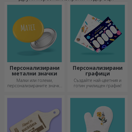
Персонализирани
Персонализирани
метални значки
графици
Малки или големи,
Създайте най-цветния и
персонализираните значки
готин училищен график!
могат да бъдат малка
радост, когато са
персонализирани. Предмет,
който носи късмет, усмивки
и добро настроение!