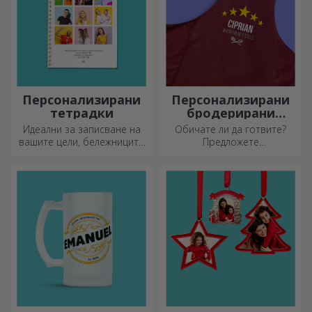
Персонализирани
Персонализирани
тетрадки
бродерирани
шорти
Идеални за записване на
Обичате ли да готвите?
вашите цели, бележниците
Предложете
са идеални за такива
персонализирани престилки
задачи.
с бродерия за всеки готвач!