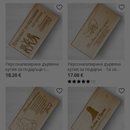
Персонализирана дървена
Персонализирана дървена
кутия за подаръци с
кутия за подарък - Ти си
послание - Комплект за
всичко, от което се нуждая
18.20 €
17.00 €
оцеляване за ергенски
(1)
партита