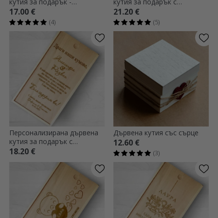
кутия за подарък -
кутия за подарък с
Годишнина
благодарствено послание
17.00 €
21.20 €
за кръстниците
(4)
(5)
Персонализирана дървена
Дървена кутия със сърце
кутия за подарък с
12.60 €
благодарствено послание
18.20 €
(3)
за кръстниците