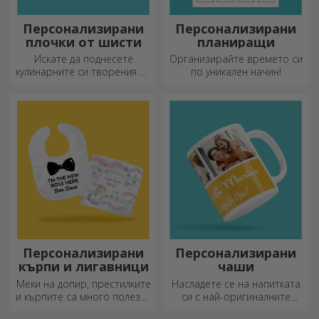
Персонализирани
Персонализирани
плочки от шисти
планиращи
Искате да поднесете
Организирайте времето си
кулинарните си творения по
по уникален начин!
наистина впечатляващ
начин? Изберете плочи от
шисти и създайте свой
собствен дизайн!
Персонализирани
Персонализирани
кърпи и лигавници
чаши
Меки на допир, престилките
Насладете се на напитката
и кърпите са много полезни
си с най-оригиналните
и идеални за носене
персонализирани чаши.