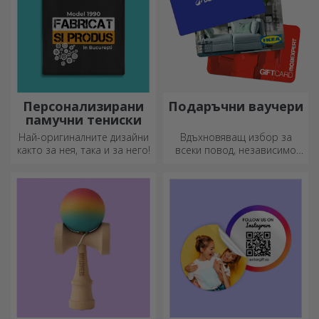
Персонализирани
Подаръчни ваучери
памучни тениски
Най-оригиналните дизайни
Вдъхновяващ избор за
както за нея, така и за него!
всеки повод, независимо
дали става дума за рождени
дни, празници или други
специални моменти.