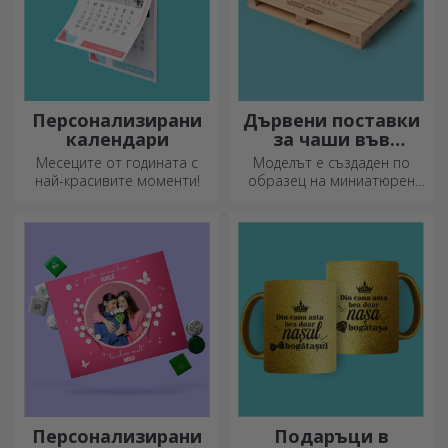
Персонализирани
Дървени поставки
календари
за чаши във
формата на палет
Месеците от годината с
Моделът е създаден по
най-красивите моменти!
образец на миниатюрен
палет, използван в складове
и транспорт, и предлага
автентичен вид.
Персонализирани
Подаръци в