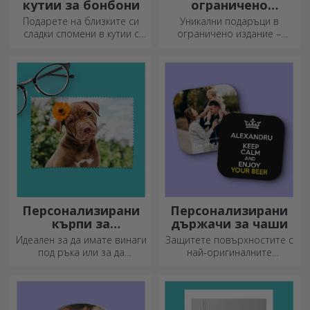
кутии за бонбони
ограничено
издание
Подарете на близките си
Уникални подаръци в
сладки спомени в кутии с
ограничено издание –
вкусни бонбони!
специални изненади за
незабравими моменти
Персонализирани
Персонализирани
кърпи за
държачи за чаши
почистване на
Идеален за да имате винаги
Защитете повърхностите с
екрани и стъкла
под ръка или за да
най-оригиналните
подарите на близките си.
подложки.