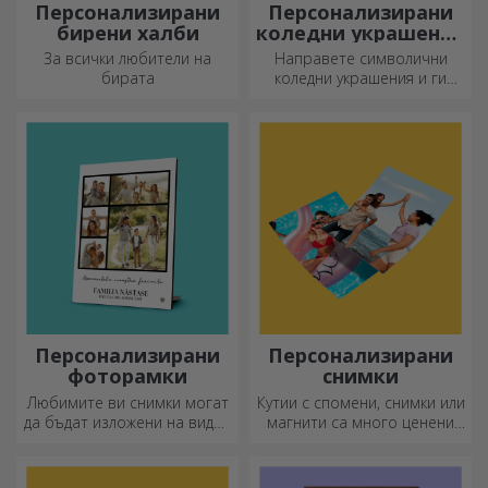
Персонализирани
Персонализирани
бирени халби
коледни украшения
за елха
За всички любители на
Направете символични
бирата
коледни украшения и ги
подарете на близките си!
Персонализирани
Персонализирани
фоторамки
снимки
Любимите ви снимки могат
Кутии с спомени, снимки или
да бъдат изложени на видно
магнити са много ценени
място – изберете
подаръци. Изберете
персонализирани
любимите си снимки и
фоторамки!
подарете оригинални