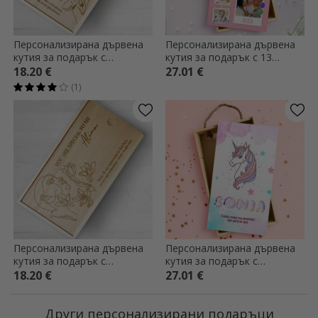
Персонализирана дървена
Персонализирана дървена
кутия за подарък с
кутия за подарък с 13
послание - Честита
снимки и текст - Първи
18.20 €
27.01 €
годишнина
рожден ден
(1)
Персонализирана дървена
Персонализирана дървена
кутия за подарък с
кутия за подарък с
послание за нея
послание - Специален
18.20 €
27.01 €
еднорог
Други персонализирани подаръци