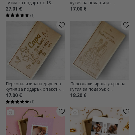
кутия за подарък с 13
кутия за подаръци -
снимки и текст - Моята
спомени от кръщенето
27.01 €
17.00 €
първа година
(1)
Персонализирана дървена
Персонализирана дървена
кутия за подарък с текст -
кутия за подарък с
Новородени
послание - Stone House
17.00 €
18.20 €
(1)