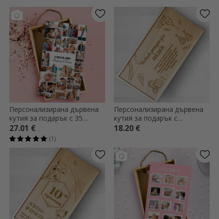
златно
Персонализирана дървена
Персонализирана дървена
кутия за подарък с 35
кутия за подарък с
снимки и текст
послание - Честит рожден
27.01 €
18.20 €
ден
(1)