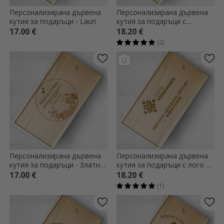
Персонализирана дървена
Персонализирана дървена
кутия за подаръци - Lauri
кутия за подаръци с
моменти от сватбата
17.00 €
18.20 €
(2)
Персонализирана дървена
Персонализирана дървена
кутия за подаръци - Златни
кутия за подаръци с лого и
спомени
текст
17.00 €
18.20 €
(1)