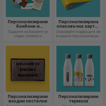
Персонализирани
Персонализирана
бонбони и
опаковъчна хартия
сладкиши
за подаръци
Подарете на близките си
Опаковайте подаръците им
сладки спомени и
в нашата персонализирана
направете деня им по-
хартия, така че дори да не
красив! Изберете модела,
искат да ги отворят.
който ви харесва, и им
подарете сладък
персонализиран подарък!
Персонализирани
Персонализирани
входни постелки
термоси