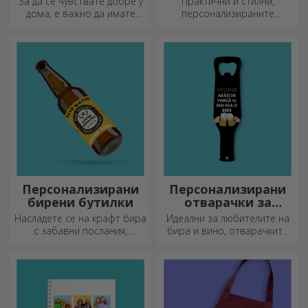
За да се чувствате добре у
Практични и стилни,
дома, е важно да имате
персонализираните
килим на входа.
термоси са идеални за
Персонализирайте ги и ще
наслада на любимата ви
имате най-атрактивните
напитка, студена през
килими!
лятото и топла през зимата.
Персонализирани
Персонализирани
бирени бутилки
отварачки за
бутилки и
Насладете се на крафт бира
Идеални за любителите на
тирбушони
с забавни послания,
бира и вино, отварачките
картинки или дизайни,
за бутилки и тирбушоните
подходящи за всеки сезон.
могат да придобият изцяло
нов вид, когато са
персонализирани.