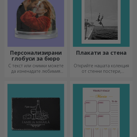
Персонализирани
Плакати за стена
глобуси за бюро
С текст или снимки можете
Открийте нашата колекция
да изненадате любимия
от стенни постери,
човек с специален аксесоар
професионално
за офиса.
отпечатани, за да
преобразят всяко
пространство. Модерни
дизайни, ярки цветове и
първокласно качество –
идеални за добавяне на
индивидуалност към вашия
дом, офис или студио.