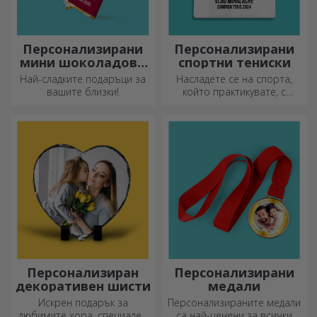
Персонализирани
Персонализирани
мини шоколадови
спортни тениски
барове
Най-сладките подаръци за
Насладете се на спорта,
вашите близки!
който практикувате, с
персонализирана тениска с
вашето име или снимка – тя
може да се превърне във
вашата любима!
Персонализиран
Персонализирани
декоративен шисти
медали
Искрен подарък за
Персонализираните медали
любимите хора, специален
са най-ценени за всички