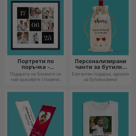
впечатление на всеки,
кухнята!
който ги получи като
подарък.
Портрети по
Персонализирани
поръчка -
чанти за бутилки
квадратен формат
вино
Подарете на близките си
Елегантен подарък, идеален
най-красивите спомени.
за бутилка вино!