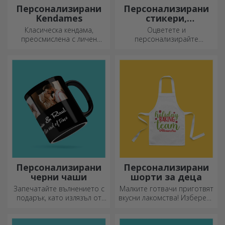
Персонализирани
Персонализирани
Kendames
стикери,
самозалепващи се
Класическа кендама,
Оцветете и
етикети
преосмислена с личен
персонализирайте
подход
бележниците и дневниците
си.
Персонализирани
Персонализирани
черни чаши
шорти за деца
Запечатайте вълнението с
Малките готвачи приготвят
подарък, като излязъл от
вкусни лакомства! Изберете
приказка! Изцяло черните
престилка, която го
чаши с изображения или
представя, и се
текст правят силно
присъединете към него в