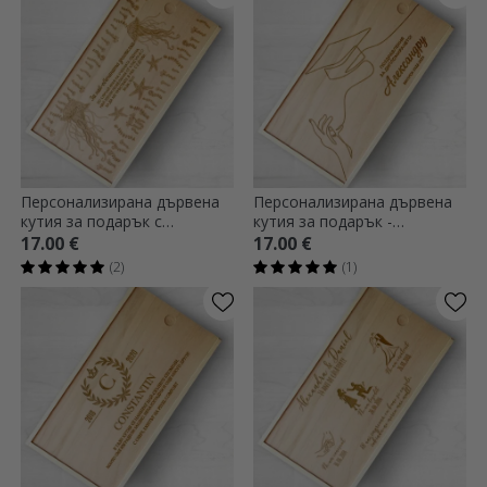
Персонализирана дървена
Персонализирана дървена
кутия за подарък с
кутия за подарък -
послание - Най-доброто...
Поздравления за
17.00 €
17.00 €
дипломирането ти!
(2)
(1)