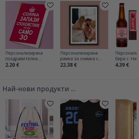
Персонализирана
Персонализирана
Персонали
поздравителна
рамка за снимка с
бира с текс
картичка - KEEP CALM
фотография
Валентин
2.20 €
22.38 €
4.39 €
Най-нови продукти ...