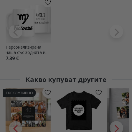
Персонализирана
чаша със зодията и
текст - Дева
7.39 €
Какво купуват другите