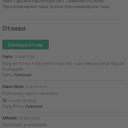
чаши с дръжка и вътрешна част
,
Седмични отстъпки
,
Персонализирани чаши
,
Всички персонализирани чаши
.
Отзиви
Напиши отзив
Dana
25 Май 2026
Получих точно това, което поръчах, а доставката беше бърза!
Благодаря!
Dana,
Румъния
Dana Elena
21 Юли 2026
Profesional, rapid si varietatea
Покажи превод
Dana Elena,
Румъния
Mihaela
06 Март 2026
Seriozitate, prontitudine.