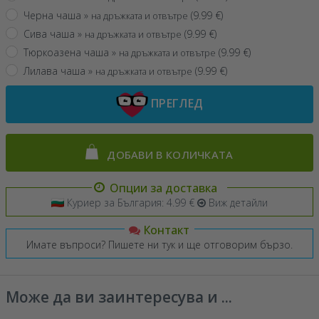
Черна чаша »
(
9.99
€)
на дръжката и отвътре
Сива чаша »
(
9.99
€)
на дръжката и отвътре
Тюркоазена чаша »
(
9.99
€)
на дръжката и отвътре
Лилава чаша »
(
9.99
€)
на дръжката и отвътре
ПРЕГЛЕД
ДОБАВИ В КОЛИЧКАТА
Опции за доставка
Куриер за България: 4.99 €
Виж детайли
Контакт
Имате въпроси? Пишете ни тук и ще отговорим бързо.
Може да ви заинтересува и ...