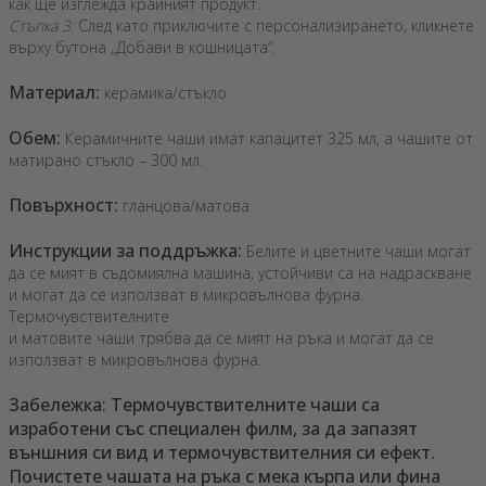
как ще изглежда крайният продукт.
Стъпка 3:
След като приключите с персонализирането, кликнете
върху бутона „Добави в кошницата“.
Материал:
керамика/стъкло
Обем:
Керамичните чаши имат капацитет 325 мл, а чашите от
матирано стъкло – 300 мл.
Повърхност:
гланцова/матова
Инструкции за поддръжка:
Белите и цветните чаши могат
да се мият в съдомиялна машина, устойчиви са на надраскване
и могат да се използват в микровълнова фурна.
Термочувствителните
и матовите чаши трябва да се мият на ръка и могат да се
използват в микровълнова фурна.
Забележка: Термочувствителните чаши са
изработени със специален филм, за да запазят
външния си вид и термочувствителния си ефект.
Почистете чашата на ръка с мека кърпа или фина