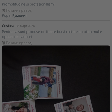
Promptitudine și profesionalism!
Покажи превод
Popa,
Румъния
Cristina
08 Март 2026
Pentru ca sunt produse de foarte bună calitate si exista multe
opțiuni de cadouri.
Покажи превод