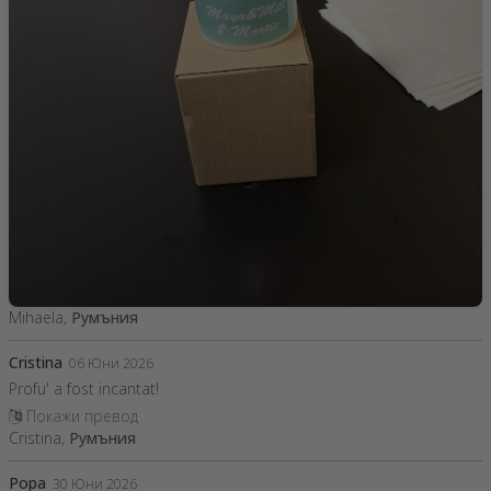
Mihaela,
Румъния
Cristina
06 Юни 2026
Profu' a fost incantat!
Покажи превод
Cristina,
Румъния
Popa
30 Юни 2026