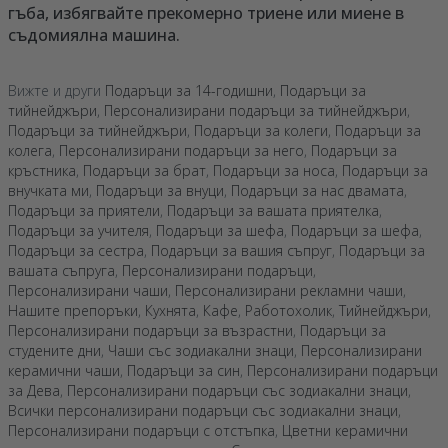
гъба, избягвайте прекомерно триене или миене в
съдомиялна машина.
Вижте и други
Подаръци за 14-годишни
,
Подаръци за
тийнейджъри
,
Персонализирани подаръци за тийнейджъри
,
Подаръци за тийнейджъри
,
Подаръци за колеги
,
Подаръци за
колега
,
Персонализирани подаръци за него
,
Подаръци за
кръстника
,
Подаръци за брат
,
Подаръци за носа
,
Подаръци за
внучката ми
,
Подаръци за внуци
,
Подаръци за нас двамата
,
Подаръци за приятели
,
Подаръци за вашата приятелка
,
Подаръци за учителя
,
Подаръци за шефа
,
Подаръци за шефа
,
Подаръци за сестра
,
Подаръци за вашия съпруг
,
Подаръци за
вашата съпруга
,
Персонализирани подаръци
,
Персонализирани чаши
,
Персонализирани рекламни чаши
,
Нашите препоръки
,
Кухнята
,
Кафе
,
Работохолик
,
Тийнейджъри
,
Персонализирани подаръци за възрастни
,
Подаръци за
студените дни
,
Чаши със зодиакални знаци
,
Персонализирани
керамични чаши
,
Подаръци за син
,
Персонализирани подаръци
за Дева
,
Персонализирани подаръци със зодиакални знаци
,
Всички персонализирани подаръци със зодиакални знаци
,
Персонализирани подаръци с отстъпка
,
Цветни керамични