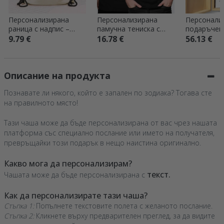
Персонализирана
Персонализирана
Персонали
раница с надпис –
памучна тениска с
подаръчен
Festival mode on
лого отпред и номер
за сватба
9.79 €
16.78 €
56.13 €
отзад
Описание на продукта
Познавате ли някого, който е запален по зодиака? Тогава сте
на правилното място!
Тази чаша може да бъде персонализирана от вас чрез нашата
платформа със специално послание или името на получателя,
превръщайки този подарък в нещо наистина оригинално.
Какво мога да персонализирам?
текст.
Чашата може да бъде персонализирана с
Как да персонализирате тази чаша?
Стъпка 1:
Попълнете текстовите полета с желаното послание.
Стъпка 2:
Кликнете върху предварителен преглед, за да видите