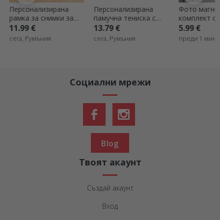
Персонализирана
Фото магнити -
Персонализ
памучна тениска с
комплект от 12 броя,
раница с им
вашата портретна
6x6 см
13.79 €
5.99 €
9.79 €
7.83
графика
сега, Румъния
преди 1 минута, Румъния
преди 4 мину
Румъния
Социални мрежи
Blog
Твоят акаунт
Създай акаунт
Вход