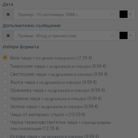
Дата
11
Допълнително съобщение
25
Избери формата
Бяла чаша »
(
7.39
€)
по цялата повърхност
Тъмносиня чаша »
(
9.99
€)
на дръжката и отвътре
Светлосиня чаша »
(
9.99
€)
на дръжката и отвътре
Жълта чаша »
(
9.99
€)
на дръжката и отвътре
Оранжева чаша »
(
9.99
€)
на дръжката и отвътре
Червена чаша »
(
9.99
€)
на дръжката и отвътре
Зелена чаша »
(
9.99
€)
на дръжката и отвътре
Чаша от матирано стъкло »
(
10.39
€)
Черна термочувствителна чаша »
гореща видима
(
12.78
€)
персонализация
Розова чаша »
(
9.99
€)
на дръжката и отвътре