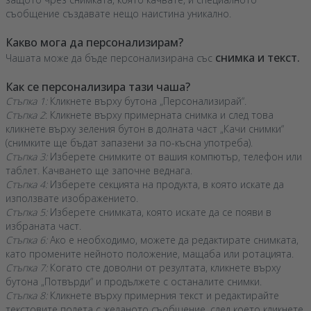
съобщение създавате нещо наистина уникално.
Какво мога да персонализирам?
снимка и текст.
Чашата може да бъде персонализирана със
Как се персонализира тази чаша?
Стъпка 1:
Кликнете върху бутона „Персонализирай“.
Стъпка 2
: Кликнете върху примерната снимка и след това
кликнете върху зеления бутон в долната част „Качи снимки“
(снимките ще бъдат запазени за по-късна употреба).
Стъпка 3:
Изберете снимките от вашия компютър, телефон или
таблет. Качването ще започне веднага.
Стъпка 4:
Изберете секцията на продукта, в която искате да
използвате изображението.
Стъпка 5:
Изберете снимката, която искате да се появи в
избраната част.
Стъпка 6:
Ако е необходимо, можете да редактирате снимката,
като промените нейното положение, мащаба или ротацията.
Стъпка 7:
Когато сте доволни от резултата, кликнете върху
бутона „Потвърди“ и продължете с останалите снимки.
Стъпка 8:
Кликнете върху примерния текст и редактирайте
текстовите полета с желаното съобщение, след което кликнете