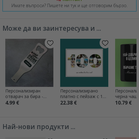
Имате въпроси? Пишете ни тук и ще отговорим бързо.
Може да ви заинтересува и ...
Персонализиран
Персонализирано
Персонали
отварач за бира -
платно с пейзаж с 17
черна чаша
Работи усилено, пий
снимки, модел номер
4.99 €
22.38 €
10.79 €
още по-усилено
100 и текстово
съобщение
Най-нови продукти ...