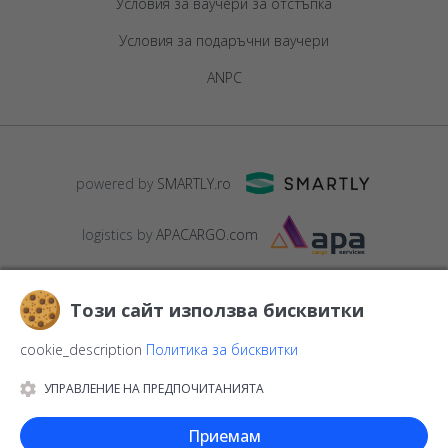
Условия за ваучери за отстъпка
Условия за подаръчни ваучери
ANPC
powered by
SMARTLY.ro
logistics by
APACARGO.com
Този сайт използва бисквитки
cookie_description
Политика за бисквитки
УПРАВЛЕНИЕ НА ПРЕДПОЧИТАНИЯТА
© 2016-2026
StarGift
Romania,
București
, strada
Copilului nr. 6-
12, parter
,
Sector 1
, cod postal
012178
,
email:
Приемам
contact@stargift.bg