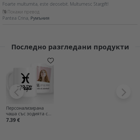
Foarte multumita, este deosebit. Multumesc Stargift!
Покажи превод
Pantea Crina,
Румъния
Последно разгледани продукти
Персонализирана
чаша със зодията с
снимка и текст - Риби
7.39 €