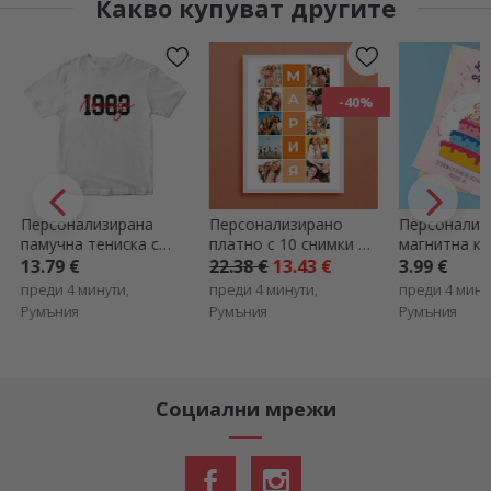
Какво купуват другите
-40%
Персонализирано
Персонализирана
Персонализ
платно с 10 снимки и
магнитна карта с
кутия за вин
име от 5 букви
текст и номер -
- Сватба
22.38 €
13.43 €
3.99 €
17.58 €
Рожден ден торта
преди 4 минути,
преди 4 минути,
преди 9 мину
Румъния
Румъния
Румъния
Социални мрежи