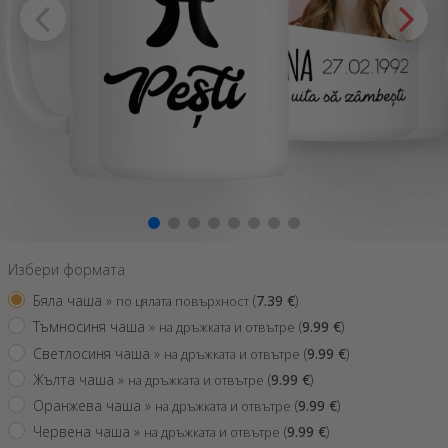
Избери формата
Бяла чаша »
(
7.39
€
)
по цялата повърхност
Тъмносиня чаша »
(
9.99
€
)
на дръжката и отвътре
Светлосиня чаша »
(
9.99
€
)
на дръжката и отвътре
Жълта чаша »
(
9.99
€
)
на дръжката и отвътре
Оранжева чаша »
(
9.99
€
)
на дръжката и отвътре
Червена чаша »
(
9.99
€
)
на дръжката и отвътре