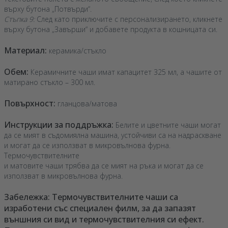
върху бутона „Потвърди“.
Стъпка 9:
След като приключите с персонализирането, кликнете
върху бутона „Завърши“ и добавете продукта в кошницата си.
Материал:
керамика/стъкло
Обем:
Керамичните чаши имат капацитет 325 мл, а чашите от
матирано стъкло – 300 мл.
Повърхност:
гланцова/матова
Инструкции за поддръжка:
Белите и цветните чаши могат
да се мият в съдомиялна машина, устойчиви са на надраскване
и могат да се използват в микровълнова фурна.
Термочувствителните
и матовите чаши трябва да се мият на ръка и могат да се
използват в микровълнова фурна.
Забележка: Термочувствителните чаши са
изработени със специален филм, за да запазят
външния си вид и термочувствителния си ефект.