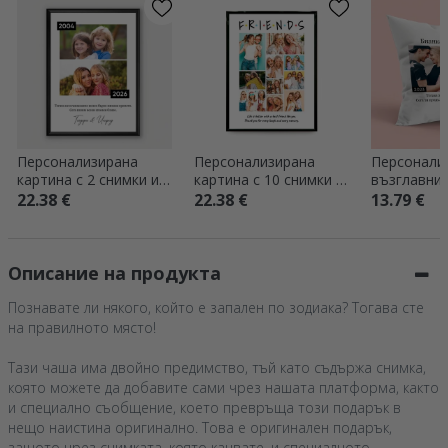
Персонализирана
Персонализирана
Персонали
картина с 2 снимки и
картина с 10 снимки и
възглавниц
послание – Тогава и
послание – Friends
снимки и т
22.38 €
22.38 €
13.79 €
сега
Тогава и с
Описание на продукта
Познавате ли някого, който е запален по зодиака? Тогава сте
на правилното място!
Тази чаша има двойно предимство, тъй като съдържа снимка,
която можете да добавите сами чрез нашата платформа, както
и специално съобщение, което превръща този подарък в
нещо наистина оригинално. Това е оригинален подарък,
защото чрез снимката, която качвате, и специалното