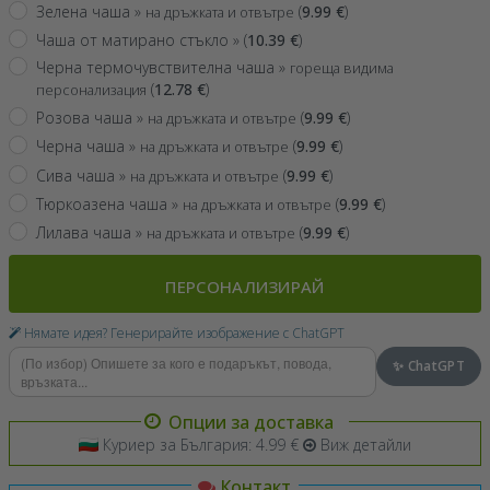
Зелена чаша »
(
9.99
€
)
на дръжката и отвътре
Чаша от матирано стъкло »
(
10.39
€
)
Черна термочувствителна чаша »
гореща видима
(
12.78
€
)
персонализация
Розова чаша »
(
9.99
€
)
на дръжката и отвътре
Черна чаша »
(
9.99
€
)
на дръжката и отвътре
Сива чаша »
(
9.99
€
)
на дръжката и отвътре
Тюркоазена чаша »
(
9.99
€
)
на дръжката и отвътре
Лилава чаша »
(
9.99
€
)
на дръжката и отвътре
ПЕРСОНАЛИЗИРАЙ
Нямате идея? Генерирайте изображение с ChatGPT
✨ ChatGPT
Опции за доставка
Куриер за България: 4.99 €
Виж детайли
Контакт