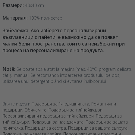
Размери:
40x40 cm
Материал:
100% полиестер
Забележка: Ако изберете персонализирани
възглавници с пайети, е възможно да се появят
малки бели пространства, които са неизбежни при
процеса на персонализиране на продукта.
Notă:
Se poate spăla atât la mașină (max. 40°C, program delicat),
cât și manual. Se recomandă întoarcerea produsului pe dos,
utilizarea unui detergent blând și evitarea înălbitorului
Вижте и други
Подаръци за 1-годишнината
,
Романтични
подаръци
,
Обичам те
,
Подаръци за тийнейджъри
,
Персонализирани подаръци за тийнейджъри
,
Подаръци за
тийнейджъри
,
Подаръци за нас двамата
,
Подаръци за вашата
приятелка
,
Подаръци за сестра
,
Подаръци за вашата съпруга
,
Подаръци за младата двойка
,
Персонализирани подаръци
,