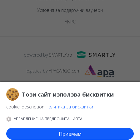
Условия за подаръчни ваучери
ANPC
powered by
SMARTLY.ro
logistics by
APACARGO.com
Този сайт използва бисквитки
cookie_description
Политика за бисквитки
УПРАВЛЕНИЕ НА ПРЕДПОЧИТАНИЯТА
© 2016-2026
StarGift
Romania,
București
, strada
Copilului nr. 6-
12, parter
,
Sector 1
, cod postal
012178
,
email:
Приемам
contact@stargift.bg
www.stargift.bg