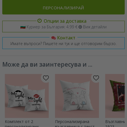
ПЕРСОНАЛИЗИРАЙ
Опции за доставка
Куриер за България: 4.99 €
Виж детайли
Контакт
Имате въпроси? Пишете ни тук и ще отговорим бързо.
Може да ви заинтересува и ...
Комплект от 2
Персонализирана
Възглавниц
персонализирани
възглавница с текст -
1923,