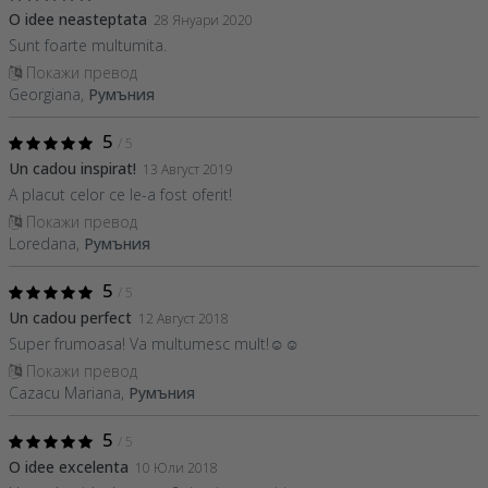
O idee neasteptata
28 Януари 2020
Sunt foarte multumita.
Покажи превод
Georgiana,
Румъния
5
/ 5
Un cadou inspirat!
13 Август 2019
A placut celor ce le-a fost oferit!
Покажи превод
Loredana,
Румъния
5
/ 5
Un cadou perfect
12 Август 2018
Super frumoasa! Va multumesc mult!☺️☺️
Покажи превод
Cazacu Mariana,
Румъния
5
/ 5
O idee excelenta
10 Юли 2018