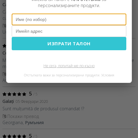
Calitate foarte bună!
26 Септември 2020
персонализираните продукти.
Calitatea foarte bună a materialului, a venit destul de repede prin
curier. Sunt mulțumit!
Покажи превод
Ungureanasu Gabriel,
Румъния
ИЗПРАТИ ТАЛОН
5
/ 5
Cel mai frumos cadou.
08 Септември 2020
Mulțumesc din suflet,pentru minunăția de pernuță îmi place foarte
Не сега, попитай ме по-късно
mult,sunteți o firma serioasa!Va mulțumesc!?
Покажи превод
Отстъпката важи за персонализирани продукти.
Условия
Amalia,
Румъния
5
/ 5
Galați
05 Февруари 2020
Sunt mulțumită de produsul comandat !?
Покажи превод
Georgiana,
Румъния
5
/ 5