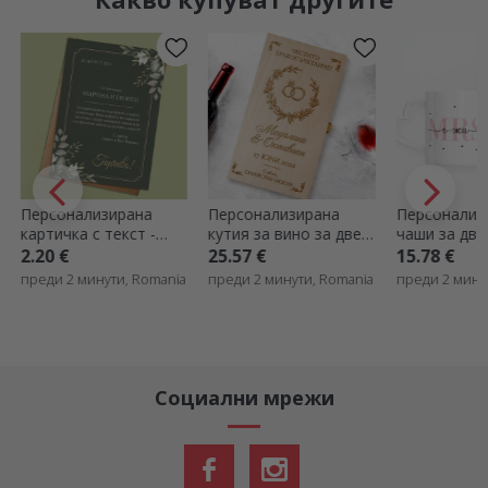
Персонализирана
Персонализирани
Персонализ
кутия за вино за две
чаши за двойки с
пенливо вин
бутилки с текст - Casa
текст и дата - MRS &
- Casa de pia
25.57 €
15.78 €
15.98 €
de piatra
MR - модел с дръжка
преди 2 минути, Romania
преди 2 минути, Romania
преди 2 мину
във формата на
сърце
Социални мрежи