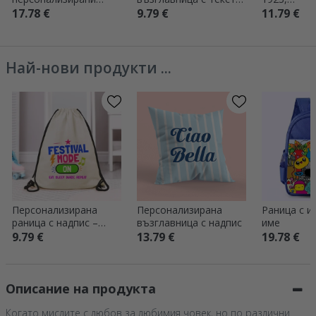
възглавници с текст -
Влюбени зайчета
персонализ
17.78 €
9.79 €
11.79 €
Mr & Mrs Right
фотография
голям форм
Празнична
Най-нови продукти ...
Персонализирана
Персонализирана
Раница с и
раница с надпис –
възглавница с надпис
име
Festival mode on
9.79 €
13.79 €
19.78 €
Описание на продукта
Когато мислите с любов за любимия човек, но по различни