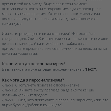
причини той не може да бъде с вас в този момент,
възглавницата, която ви е подарил, може да се превърне в
много скъп личен предмет. Освен това, вашите имена или
послание върху възглавницата могат да кажат повече от
хиляда думи.
Има ли тя рожден ден и ви липсват идеи? Или може би е
специален ден, Свети Валентин или Денят на жената, и все още
не знаете какво да й купите? С нас не трябва да се
притеснявате прекалено, ние сме помислили за нещо за всяка
дама или млада дама.
Какво мога да персонализирам?
текст.
Възглавницата може да бъде персонализирана с
Как мога да я персонализирам?
Стъпка 1:
Попълнете полетата с послание/име
Стъпка 2
: Кликнете върху прегледа, за да видите как ще
изглежда крайният продукт
Стъпка 3:
След като приключите с персонализирането, кликнете
върху бутона „Добави в кошницата“.