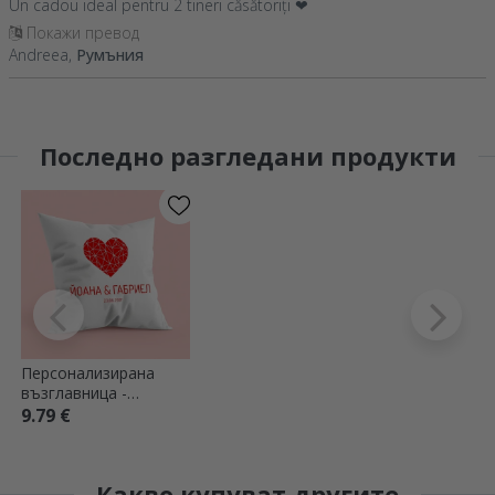
Un cadou ideal pentru 2 tineri căsătoriți ❤
Покажи превод
Andreea,
Румъния
Последно разгледани продукти
Персонализирана
възглавница -
Геометрично сърце
9.79 €
Какво купуват другите