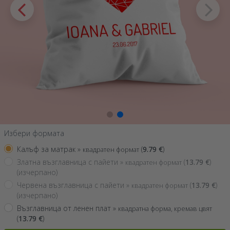
Избери формата
Калъф за матрак »
(
9.79
€
)
квадратен формат
Златна възглавница с пайети »
(
13.79
€
)
квадратен формат
(изчерпано)
Червена възглавница с пайети »
(
13.79
€
)
квадратен формат
(изчерпано)
Възглавница от ленен плат »
квадратна форма, кремав цвят
(
13.79
€
)