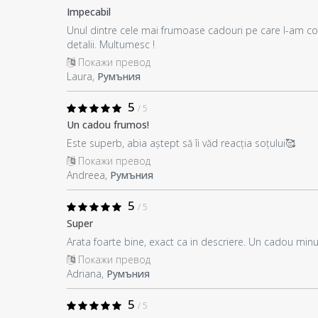
Impecabil
Unul dintre cele mai frumoase cadouri pe care l-am co
detalii. Multumesc !
Покажи превод
Laura,
Румъния
5
/ 5
Un cadou frumos!
Este superb, abia aștept să îi văd reacția soțului🥰
Покажи превод
Andreea,
Румъния
5
/ 5
Super
Arata foarte bine, exact ca in descriere. Un cadou minu
Покажи превод
Adriana,
Румъния
5
/ 5