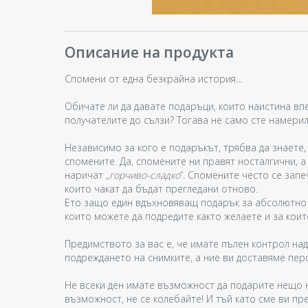
Описание на продукта
Спомени от една безкрайна история...
Обичате ли да давате подаръци, които наистина впе
получателите до сълзи? Тогава не само сте намерил
Независимо за кого е подаръкът, трябва да знаете,
спомените. Да, спомените ни правят носталгични, а
наричат
„горчиво-сладко
“. Спомените често се зап
които чакат да бъдат прегледани отново.
Ето защо един вдъхновяващ подарък за абсолютно 
които можете да подредите както желаете и за коит
Предимството за вас е, че имате пълен контрол над
подреждането на снимките, а ние ви доставяме перс
Не всеки ден имате възможност да подарите нещо н
възможност, не се колебайте! И тъй като сме ви п