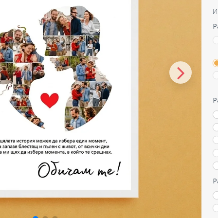
И
Р
Р
Р