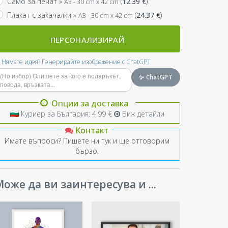
Само за печат »
(
12.39
€
)
A3 - 30 cm x 42 cm
Плакат с закачалки »
(
24.37
€
)
A3 - 30 cm x 42 cm
ПЕРСОНАЛИЗИРАЙ
Нямате идея? Генерирайте изображение с ChatGPT
✨ ChatGPT
Опции за доставка
Куриер за България: 4.99 €
Виж детайли
Контакт
Имате въпроси? Пишете ни тук и ще отговорим
бързо.
оже да ви заинтересува и ...