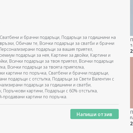
.
Сватбени и брачни подаръци
,
Подаръци за годишнини на
П
 връзки
,
Обичам те
,
Всички подаръци за сватби и брачни
т
Персонализирани подаръци за вашия приятел
,
н
2
ремиум подаръци за нея
,
Картини за двойки
,
Картини и
ойки
,
Всички подаръци за твоя приятел
,
Всички подаръци
лка
,
Всички подаръци за твоята приятелка
,
ки картини по поръчка
,
Сватбени и брачни подаръци
,
ани подаръци с отстъпка
,
Подаръци за Свети Валентин с
нализирани подаръци за годишнини и сватби
,
к
,
Поръчкови картини
,
Подаръци с 60% отстъпка
,
й-продавани картини по поръчка
.
П
Напиши отзив
п
т
2