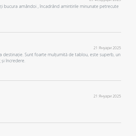
eți bucura amândoi , încadrând amintirile minunate petrecute
21 Януари 2025
a destinație. Sunt foarte mulțumită de tablou, este superb, un
și încredere.
21 Януари 2025