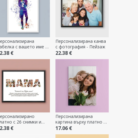
ерсонализирана
Персонализирана канва
абелка с вашето име и
с фотография - Пейзаж
омер на играч - Футбол
2.38 €
22.38 €
ерсонализирано
Персонализирана
латно с 26 снимки и
картина върху платно с
екст - МАМА
фотография
2.38 €
17.06 €