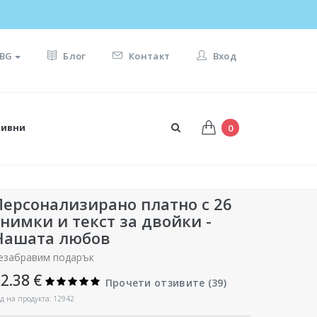
И ПОДАРЪКА ☀️
BG
Блог
Контакт
Вход
тивни
0
Персонализирано платно с 26
снимки и текст за двойки -
Нашата любов
езабравим подарък
2.38 €
Прочети отзивите (
39
)
д на продукта: 12942