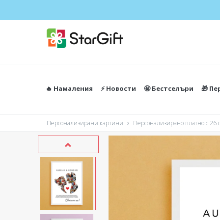
ЛЯТНА РАЗПРО
🔥 Намаления
⚡️ Новости
🤩 Бестселъри
🎁 П
Персонализирани картини
Персонализирано платно с 26 