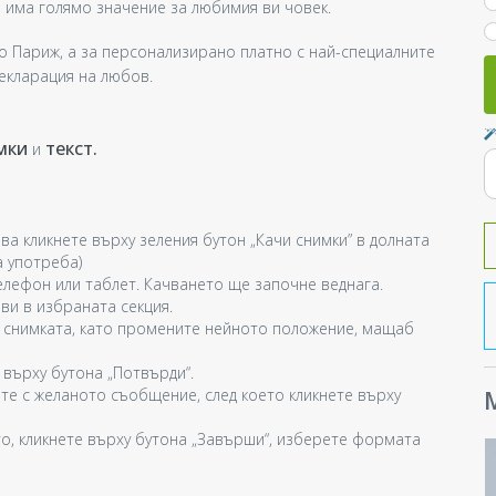
 има голямо значение за любимия ви човек.
до Париж, а за персонализирано платно с най-специалните
декларация на любов.
мки
текст.
и
ва кликнете върху зеления бутон „Качи снимки” в долната
а употреба)
лефон или таблет. Качването ще започне веднага.
ви в избраната секция.
 снимката, като промените нейното положение, мащаб
 върху бутона „Потвърди“.
те с желаното съобщение, след което кликнете върху
М
о, кликнете върху бутона „Завърши“, изберете формата