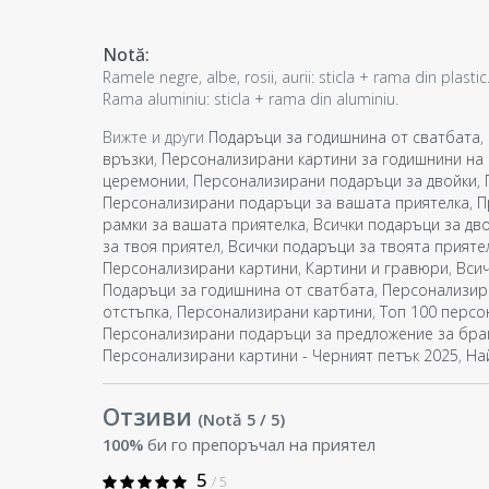
Notă:
Ramele negre, albe, rosii, aurii: sticla + rama din plastic
Rama aluminiu: sticla + rama din aluminiu.
Вижте и други
Подаръци за годишнина от сватбата
,
връзки
,
Персонализирани картини за годишнини на
церемонии
,
Персонализирани подаръци за двойки
,
Персонализирани подаръци за вашата приятелка
,
П
рамки за вашата приятелка
,
Всички подаръци за дв
за твоя приятел
,
Всички подаръци за твоята прияте
Персонализирани картини
,
Картини и гравюри
,
Всич
Подаръци за годишнина от сватбата
,
Персонализир
отстъпка
,
Персонализирани картини
,
Топ 100 персо
Персонализирани подаръци за предложение за бра
Персонализирани картини - Черният петък 2025
,
На
Отзиви
(Notă
5
/ 5
)
100%
би го препоръчал на приятел
5
/ 5