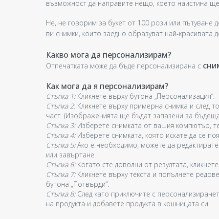
възможност да направите нещо, което наистина ще
Не, не говорим за букет от 100 рози или пътуване 
ви снимки, които заедно образуват най-красивата 
Какво мога да персонализирам?
сни
Отпечатката може да бъде персонализирана с
Как мога да я персонализирам?
Стъпка 1:
Кликнете върху бутона „Персонализация”.
Стъпка 2
: Кликнете върху примерна снимка и след то
част. (Изображенията ще бъдат запазени за бъдещ
Стъпка 3:
Изберете снимката от вашия компютър, те
Стъпка 4:
Изберете снимката, която искате да се поя
Стъпка 5:
Ако е необходимо, можете да редактирате
или завъртане.
Стъпка 6:
Когато сте доволни от резултата, кликнете
Стъпка 7:
Кликнете върху текста и попълнете редове
бутона „Потвърди“.
Стъпка 8:
След като приключите с персонализиранет
на продукта и добавете продукта в кошницата си.