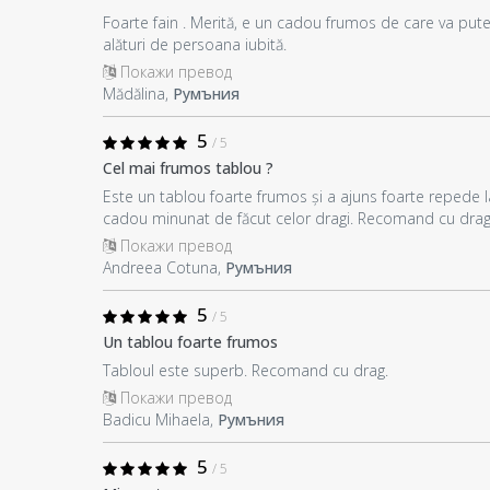
Foarte fain . Merită, e un cadou frumos de care va put
alături de persoana iubită.
Покажи превод
Mădălina,
Румъния
5
/ 5
Cel mai frumos tablou ?
Este un tablou foarte frumos și a ajuns foarte repede l
cadou minunat de făcut celor dragi. Recomand cu drag 
Покажи превод
Andreea Cotuna,
Румъния
5
/ 5
Un tablou foarte frumos
Tabloul este superb. Recomand cu drag.
Покажи превод
Badicu Mihaela,
Румъния
5
/ 5