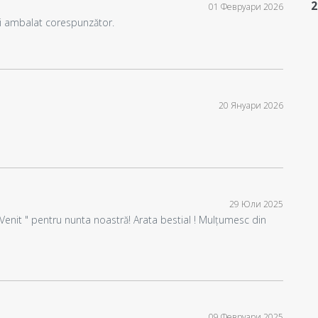
с
2
01 Февруари 2026
и
și ambalat corespunzător.
20 Януари 2026
29 Юли 2025
Venit " pentru nunta noastră! Arata bestial ! Mulțumesc din
09 Февруари 2025