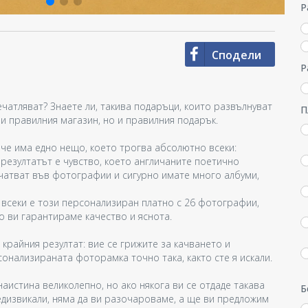
Р
Сподели
Р
чатляват? Знаете ли, такива подаръци, които развълнуват
П
и правилния магазин, но и правилния подарък.
 че има едно нещо, което трогва абсолютно всеки:
 резултатът е чувство, което англичаните поетично
ечатват във фотографии и сигурно имате много албуми,
всеки е този персонализиран платно с 26 фотографии,
о ви гарантираме качество и яснота.
 крайния резултат: вие се грижите за качването и
онализираната фоторамка точно така, както сте я искали.
аистина великолепно, но ако някога ви се отдаде такава
Б
редизвикали, няма да ви разочароваме, а ще ви предложим