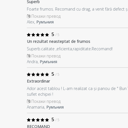
Superb
Foarte frumos. Recomand cu drag, a venit fără defect 
Покажи превод
Alex,
Румъния
5
/ 5
Un rezultat neasteptat de frumos
Superb.calitate ,eficienta,rapiditate.Recomand!
Покажи превод
Andra,
Румъния
5
/ 5
Extraordinar
Ador acest tablou ! L-am realizat ca și panou de " Bun 
suflet echipei !
Покажи превод
Anamaria,
Румъния
5
/ 5
RECOMAND