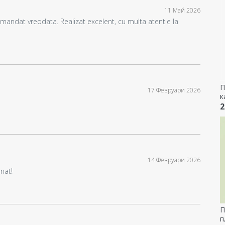
11 Май 2026
mandat vreodata. Realizat excelent, cu multa atentie la
П
17 Февруари 2026
к
с
2
м
14 Февруари 2026
nat!
П
п