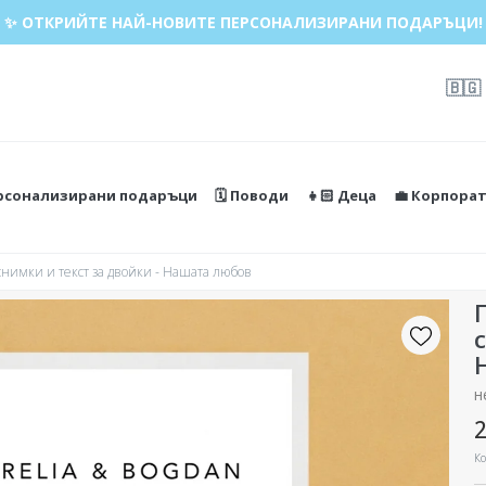
ДАЖБА 🌴 ДО -40% ОТСТЪПКА ЗА НАД 100 ПЕРСОНАЛИЗИРАН
✨ ОТКРИЙТЕ НАЙ-НОВИТЕ ПЕРСОНАЛИЗИРАНИ ПОДАРЪЦИ!
🇧🇬
ерсонализирани подаръци
🗓️ Поводи
👧🏻 Деца
💼 Корпора
снимки и текст за двойки - Нашата любов
н
2
Ко