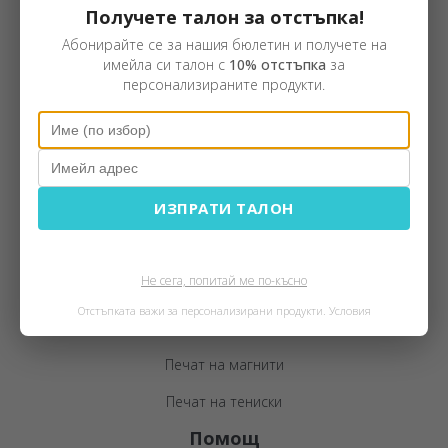
Получете талон за отстъпка!
Персонализирани памучни тениски
Абонирайте се за нашия бюлетин и получете на
Персонализирани ключодържатели
имейла си талон с
10% отстъпка
за
персонализираните продукти.
Персонализирани картини
Персонализирани часовници
Персонализирани престилки
Персонализирани възглавници
ИЗПРАТИ ТАЛОН
Персонализирани календари
Услуги
Не сега, попитай ме по-късно
Отстъпката важи за персонализирани продукти.
Условия
Фото печат
Печат на магнити
Печат на тениски
Помощ