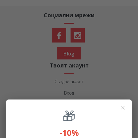
Социални мрежи
Blog
Твоят акаунт
Създай акаунт
Вход
Популярни продукти
×
🎁
Персонализирани подаръци
-10%
Персонализирани чаши