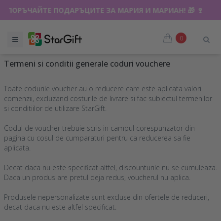
ПОРЪЧАЙТЕ ПОДАРЪЦИТЕ ЗА МАРИЯ И МАРИАН! 🎁 🍷
0
Termeni si conditii generale coduri vouchere
Toate codurile voucher au o reducere care este aplicata valorii
comenzii, excluzand costurile de livrare si fac subiectul termenilor
si conditiilor de utilizare StarGift.
Codul de voucher trebuie scris in campul corespunzator din
pagina cu cosul de cumparaturi pentru ca reducerea sa fie
aplicata.
Decat daca nu este specificat altfel, discounturile nu se cumuleaza.
Daca un produs are pretul deja redus, voucherul nu aplica.
Produsele nepersonalizate sunt excluse din ofertele de reduceri,
decat daca nu este altfel specificat.