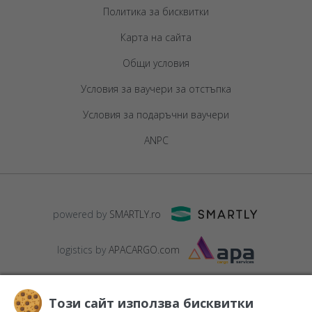
Политика за бисквитки
Карта на сайта
Общи условия
Условия за ваучери за отстъпка
Условия за подаръчни ваучери
ANPC
powered by
SMARTLY.ro
logistics by
APACARGO.com
Този сайт използва бисквитки