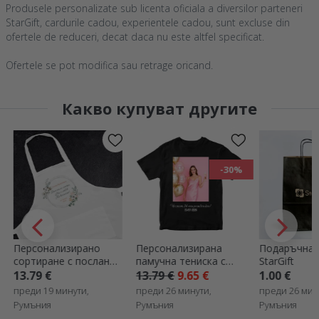
Produsele personalizate sub licenta oficiala a diversilor parteneri
StarGift, cardurile cadou, experientele cadou, sunt excluse din
ofertele de reduceri, decat daca nu este altfel specificat.
Ofertele se pot modifica sau retrage oricand.
Какво купуват другите
-30%
Персонализирано
Персонализирана
Подаръчна 
сортиране с послание
памучна тениска с
StarGift
- Dezgatit Mireasa
портретна снимка и
13.79 €
13.79 €
9.65 €
1.00 €
текст
преди 19 минути,
преди 26 минути,
преди 26 мин
Румъния
Румъния
Румъния