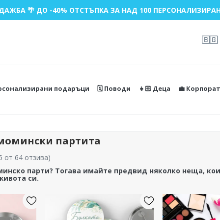
ДАЖБА 🌴 ДО -40% ОТСТЪПКА ЗА НАД 100 ПЕРСОНАЛИЗИРАН
🇧🇬
ерсонализирани подаръци
🗓️ Поводи
👧🏻 Деца
💼 Корпора
момински партита
5 от 64 отзива
)
инско парти? Тогава имайте предвид няколко неща, коит
живота си.