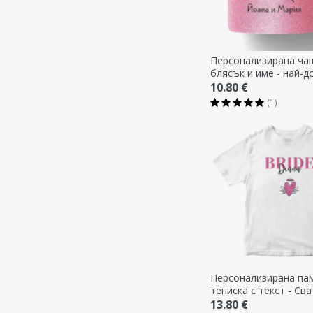
Персонализирана ча
блясък и име - най-
приятел
10.80 €
(1)
Персонализирана па
тениска с текст - Св
13.80 €