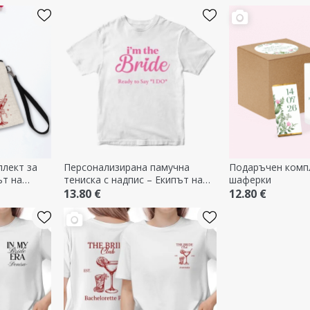
лект за
Персонализирана памучна
Подаръчен комп
ът на
тениска с надпис – Екипът на
шаферки
булката
13.80 €
12.80 €