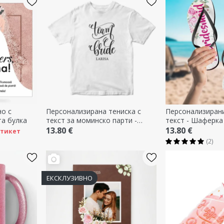
о с
Персонализирана тениска с
Персонализирани
а булка
текст за моминско парти -
текст - Шаферка
Team Bride
13.80 €
13.80 €
етикет
(2)
ЕКСКЛУЗИВНО