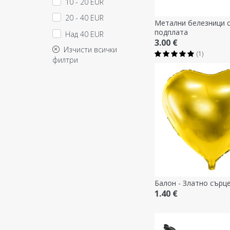
10 - 20 EUR
20 - 40 EUR
Метални белезници 
подплата
Над 40 EUR
3.00 €
Изчисти всички
(1)
филтри
Балон - Златно сърце
1.40 €