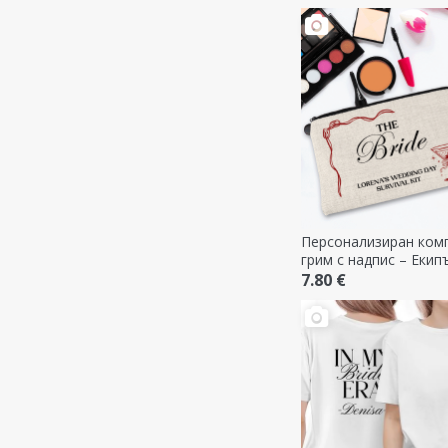
Персонализиран комп
грим с надпис – Екип
булката
7.80 €