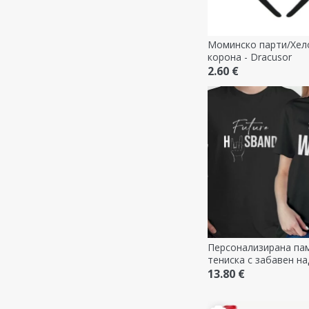
Моминско парти/Хел
корона - Dracusor
2.60 €
Персонализирана па
тениска с забавен на
двойки - Безименен 
13.80 €