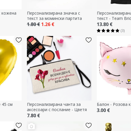
с кожена
Персонализирана значка с
Персонализирана
текст за момински партита
текст - Team Bri
1.80 €
1.26 €
13.80 €
(3)
 45 см
Персонализирана чанта за
Балон - Розова 
аксесоари с послание - Цветя
3.00 €
7.80 €