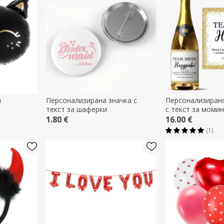
н
Персонализирана значка с
Персонализиран
текст за шаферки
с текст за момин
Наздраве!
1.80 €
16.00 €
(1)