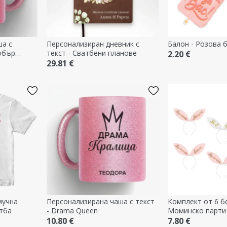
ша с
Персонализиран дневник с
Балон - Розова 
добър
текст - Сватбени планове
2.20 €
29.81 €
мучна
Персонализирана чаша с текст
Комплект от 6 б
атба
- Drama Queen
Моминско парти
10.80 €
7.80 €