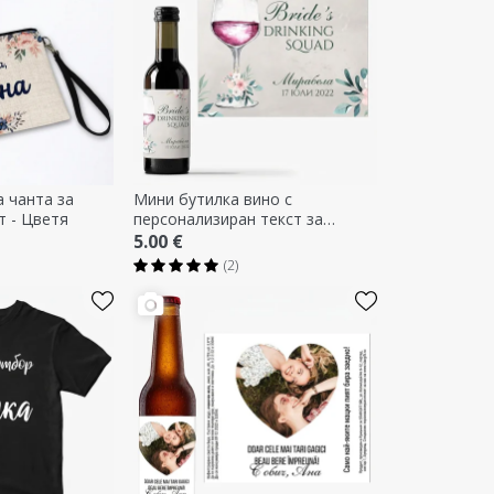
 чанта за
Мини бутилка вино с
т - Цветя
персонализиран текст за
моминско парти
5.00 €
(2)