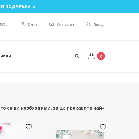
И ПОДАРЪКА ☀️
BG
Блог
Контакт
Вход
тивни
0
о са ви необходими, за да прекарате най-