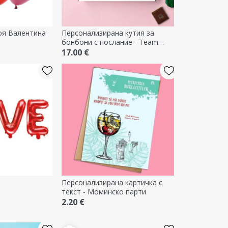
оя Валентина
Персонализирана кутия за
бонбони с послание - Team
Bride
17.00 €
Персонализирана картичка с
текст - Моминско парти
2.20 €