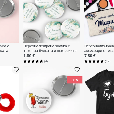
чка с
Персонализирана значка с
Персонализирана
лката
текст за булката и шаферките
аксесоари с текс
1.80 €
7.80 €
(4)
(12)
-30%