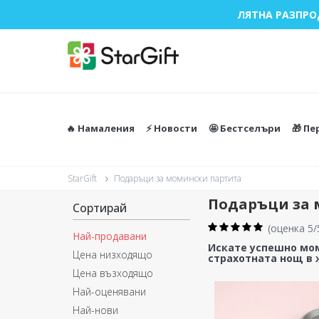
ЛЯТНА РАЗПРО
🔥 Намаления
⚡️ Новости
🤩 Бестселъри
🎁 П
StarGift
Подаръци за момински партита
Подаръци за 
Сортирай
(
оценка 5/
Най-продавани
Искате успешно мом
Цена низходящо
страхотната нощ в 
Цена възходящо
Най-оценявани
Най-нови