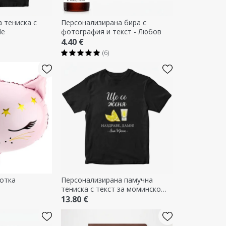
 тениска с
Персонализирана бира с
de
фотография и текст - Любов
4.40 €
(6)
котка
Персонализирана памучна
тениска с текст за моминско
парти
13.80 €