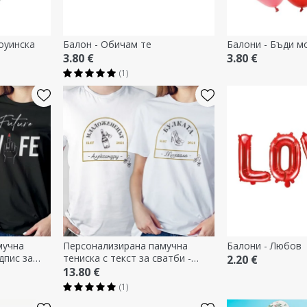
оуинска
Балон - Обичам те
Балони - Бъди м
3.80 €
3.80 €
(1)
мучна
Персонализирана памучна
Балони - Любов
дпис за
тениска с текст за сватби -
2.20 €
пръст
Vintage Love
13.80 €
(1)