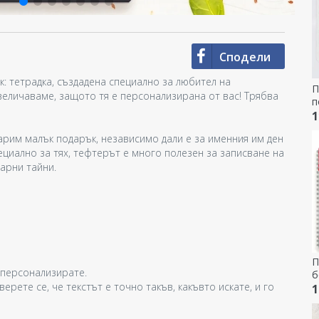
Сподели
к: тетрадка, създадена специално за любител на
П
увеличаваме, защото тя е персонализирана от вас! Трябва
п
т
1
к
дарим малък подарък, независимо дали е за именния им ден
пециално за тях, тефтерът е много полезен за записване на
нарни тайни.
П
а персонализирате.
б
ерете се, че текстът е точно такъв, какъвто искате, и го
1