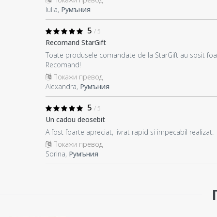
Iulia,
Румъния
5
/ 5
Recomand StarGift
Toate produsele comandate de la StarGift au sosit foart
Recomand!
Покажи превод
Alexandra,
Румъния
5
/ 5
Un cadou deosebit
A fost foarte apreciat, livrat rapid si impecabil realizat.
Покажи превод
Sorina,
Румъния