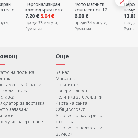
зиран
Фото магнити -
Персонализирана
Мини 
ател с 2
комплект от 12
памучна тениска с 9
бар,
броя, 6x6 см
снимки
персон
4 €
6.00 €
13.80 €
9.66 €
2.00 €
ваш с
нути,
преди 34 минути,
преди 34 минути,
преди 
дизай
Румъния
Румъния
Румъни
Помощ
Още
татус на поръчка
За нас
онтакт
Магазини
бонамент за бюлетин
Политика за
нформация за
поверителност
оставка
Политика за бисквитки
алкулатор за доставка
Карта на сайта
есто задавани
Общи условия
ъпроси
Условия за ваучери за
ормуляр за връщане
отстъпка
Условия за подаръчни
ваучери