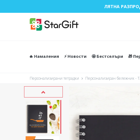
ЛЯТНА РАЗПРО
🔥 Намаления
⚡️ Новости
🤩 Бестселъри
🎁 П
Персонализирани тетрадки
Персонализиран бележник - Т