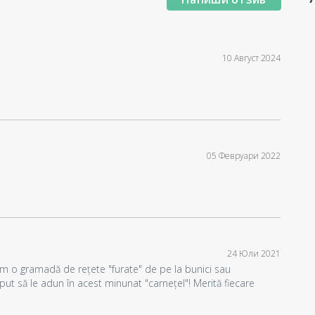
10 Август 2024
05 Февруари 2022
24 Юли 2021
m o gramadă de rețete "furate" de pe la bunici sau
put să le adun în acest minunat "carnețel"! Merită fiecare