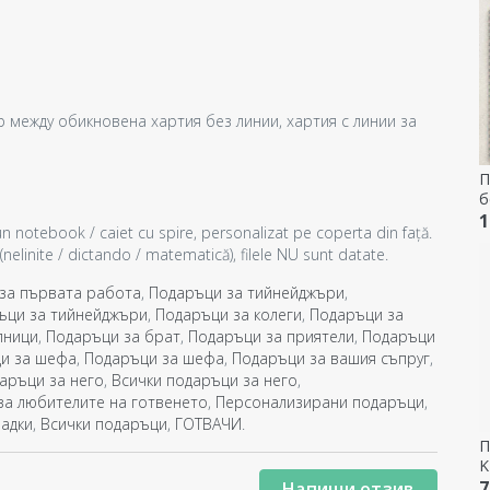
р между обикновена хартия без линии, хартия с линии за
П
б
с
1
un notebook / caiet cu spire, personalizat pe coperta din față.
(nelinite / dictando / matematică), filele NU sunt datate.
за първата работа
,
Подаръци за тийнейджъри
,
ъци за тийнейджъри
,
Подаръци за колеги
,
Подаръци за
лници
,
Подаръци за брат
,
Подаръци за приятели
,
Подаръци
и за шефа
,
Подаръци за шефа
,
Подаръци за вашия съпруг
,
аръци за него
,
Всички подаръци за него
,
за любителите на готвенето
,
Персонализирани подаръци
,
адки
,
Всички подаръци
,
ГОТВАЧИ
.
П
K
7
Напиши отзив