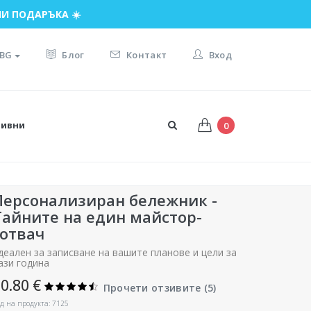
И ПОДАРЪКА ☀️
BG
Блог
Контакт
Вход
тивни
0
Персонализиран бележник -
Тайните на един майстор-
готвач
деален за записване на вашите планове и цели за
ази година
0.80 €
Прочети отзивите (
5
)
д на продукта: 7125