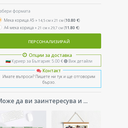
збери формата
Мека корица A5 »
(
10.80
€
)
14,5 см x 21 см
A4 мека корица »
(
11.80
€
)
21 см x 29,7 см
ПЕРСОНАЛИЗИРАЙ
Опции за доставка
Куриер за България: 5.00 €
Виж детайли
Контакт
Имате въпроси? Пишете ни тук и ще отговорим
бързо.
оже да ви заинтересува и ...