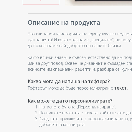
Описание на продукта
Ето как започва историята на един уникален подаръ
кулинарията! И когато казваме „специално“, не пре
да пожелаваме най-доброто на нашите близки.
Както всички знаем, е съвсем естествено да им по
или за друг повод. Освен че дизайнът е създаден с
всичките им специални рецепти и, разбира се, кули
Какво мога да напиша на тефтера?
текст.
Тефтерът може да бъде персонализиран с
Как можете да го персонализирате?
Натиснете бутона „Персонализиране“.
Попълнете полетата с текста, който искате д
След като приключите с персонализирането, ув
добавете в кошницата.