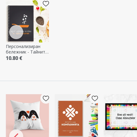
Персонализиран
бележник - Тайните
на един майстор-
10.80 €
готвач