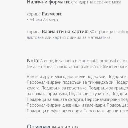
Налични формати:
стандартна версия с мека
Размери:
корица
• A4 или A5 мека
Варианти на хартия:
корица
80 страници с избо
диктовка или хартия с линии за математика
Notă:
Atenție, în varianta necartonată, produsul este 
De asemenea, în nicio variantă aleasă de file interioare 
Вижте и други
Благодарствени подаръци
,
Подаръци 
Персонализирани подаръци за тийнейджъри
,
Подар
колега
,
Подаръци за кръстника
,
Подаръци за кръще
за вашата приятелка
,
Подаръци за учителя
,
Подаръц
Подаръци за вашата съпруга
,
Персонализирани под
Персонализирани дневници и календари
,
Подаръци 
Подаръци и офис аксесоари
,
Персонализирани тетр
Отзиви
(Notă
4.2
/ 5
)