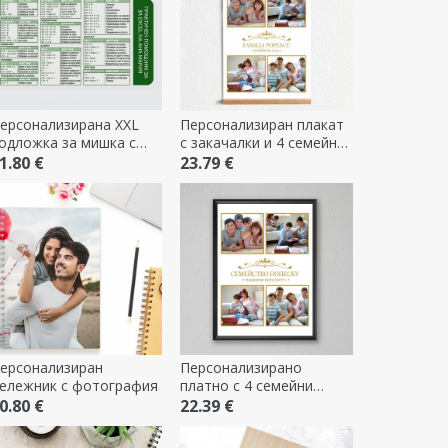
ерсонализирана XXL
Персонализиран плакат
одложка за мишка с
с закачалки и 4 семейни
екст - Excel бързи
снимки
1.80 €
23.79 €
лавиши
ерсонализиран
Персонализирано
ележник с фотография
платно с 4 семейни
снимки
0.80 €
22.39 €