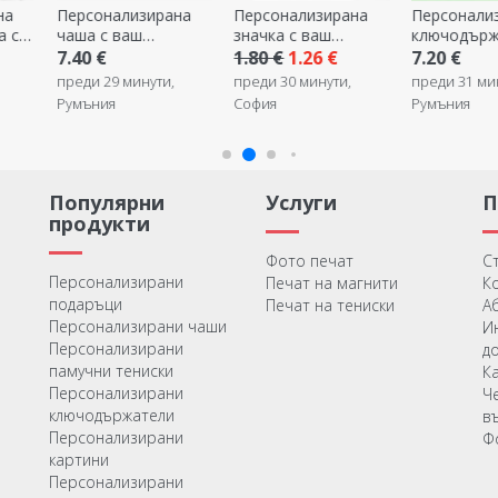
на
Персонализирана
Персонализиран
Персонали
значка с ваш
ключодържател с
ключодърж
н
собствен дизайн
име и послание
снимки
1.80 €
1.26 €
7.20 €
7.20 €
5.0
преди 30 минути,
преди 31 минути,
преди 33 ми
София
Румъния
Румъния
Популярни
Услуги
продукти
Фото печат
С
Персонализирани
Печат на магнити
К
подаръци
Печат на тениски
А
Персонализирани чаши
И
Персонализирани
д
памучни тениски
К
Персонализирани
Ч
ключодържатели
в
Персонализирани
Ф
картини
Персонализирани