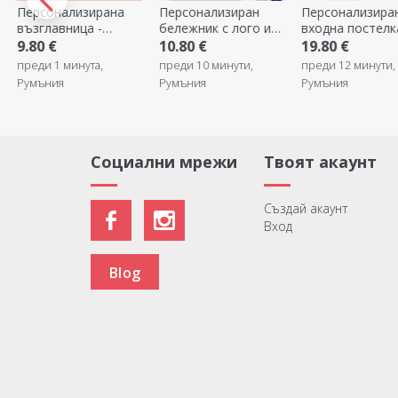
Персонализиран
Персонализирана
Персонализира
бележник с лого и
входна постелка с
чаша с ваш
слоган
текст - Училище
собствен дизай
10.80 €
19.80 €
7.40 €
преди 10 минути,
преди 12 минути,
преди 29 минути,
Румъния
Румъния
Румъния
Социални мрежи
Твоят акаунт
Създай акаунт
Вход
Blog