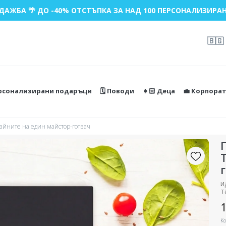
ДАЖБА 🌴 ДО -40% ОТСТЪПКА ЗА НАД 100 ПЕРСОНАЛИЗИРАН
🇧🇬
ерсонализирани подаръци
🗓️ Поводи
👧🏻 Деца
💼 Корпора
айните на един майстор-готвач
и
т
1
Ко