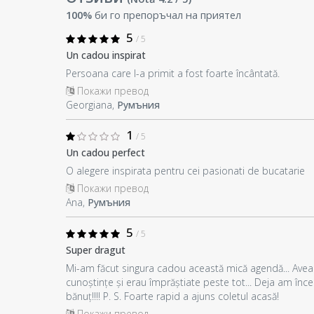
100%
би го препоръчал на приятел
5
/ 5
Un cadou inspirat
Persoana care l-a primit a fost foarte încântată.
Покажи превод
Georgiana,
Румъния
1
/ 5
Un cadou perfect
O alegere inspirata pentru cei pasionati de bucatarie
Покажи превод
Ana,
Румъния
5
/ 5
Super dragut
Mi-am făcut singura cadou această mică agendă... Avea
cunoștințe și erau împrăștiate peste tot... Deja am înce
bănuț!!!! P. S. Foarte rapid a ajuns coletul acasă!
Покажи превод