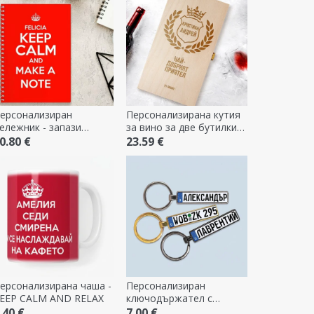
ерсонализиран
Персонализирана кутия
ележник - запази
за вино за две бутилки -
покойствие
The Best
0.80 €
23.59 €
ерсонализирана чаша -
Персонализиран
EEP CALM AND RELAX
ключодържател с
немска автомобилна
.40 €
7.00 €