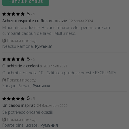
Напиши отзив
5
/ 5
Achizitii inspirate cu fiecare ocazie
12 Април 2024
Minunate produsele. Bucurie tuturor celor pentru care am
cumparat cadouri de la voi. Multumesc.
Покажи превод
Neacsu Ramona,
Румъния
5
/ 5
O achizitie excelenta
20 Април 2021
O achizitie de nota 10 . Calitatea produselor este EXCELENTA
Покажи превод
Sacagiu Razvan,
Румъния
5
/ 5
Un cadou inspirat
24 Декември 2020
Se potrivesc oricarei ocazii!
Покажи превод
Foarte bine lucrate.,
Румъния