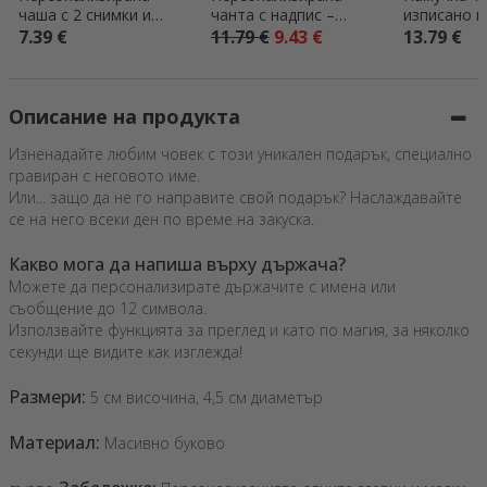
чаша с 2 снимки и
чанта с надпис –
изписано и
текст
Festival good vibes
твоя кварт
7.39 €
11.79 €
9.43 €
13.79 €
Описание на продукта
Изненадайте любим човек с този уникален подарък, специално
гравиран с неговото име.
Или... защо да не го направите свой подарък? Наслаждавайте
се на него всеки ден по време на закуска.
Какво мога да напиша върху държача?
Можете да персонализирате държачите с имена или
съобщение до 12 символа.
Използвайте функцията за преглед и като по магия, за няколко
секунди ще видите как изглежда!
Размери:
5 см височина, 4,5 см диаметър
Материал:
Масивно буково