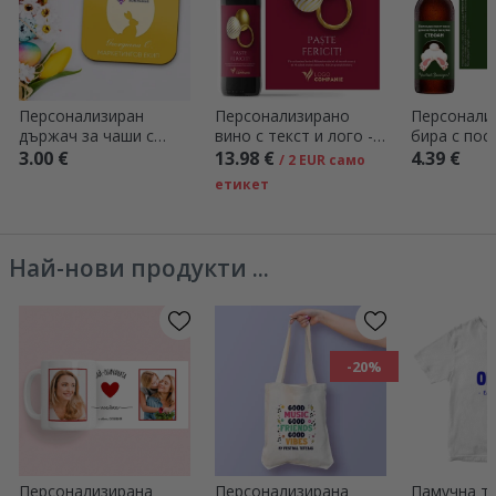
Персонализиран
Персонализирано
Персонали
държач за чаши с
вино с текст и лого -
бира с пос
лого и име - Paste
Весела Великден!
зайчето
3.00 €
13.98 €
4.39 €
/ 2 EUR само
етикет
Най-нови продукти ...
-20%
Персонализирана
Персонализирана
Памучна те