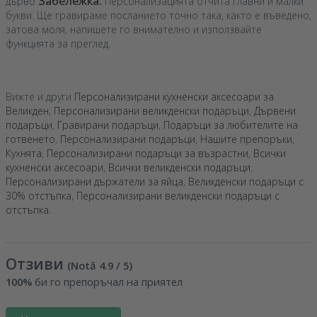
Забележка:
дърво
Персонализацията отчита главни и малки
букви. Ще гравираме посланието точно така, както е въведено,
затова моля, напишете го внимателно и използвайте
функцията за преглед.
Вижте и други
Персонализирани кухненски аксесоари за
Великден
,
Персонализирани великденски подаръци
,
Дървени
подаръци
,
Гравирани подаръци
,
Подаръци за любителите на
готвенето
,
Персонализирани подаръци
,
Нашите препоръки
,
Кухнята
,
Персонализирани подаръци за възрастни
,
Всички
кухненски аксесоари
,
Всички великденски подаръци
,
Персонализирани държатели за яйца
,
Великденски подаръци с
30% отстъпка
,
Персонализирани великденски подаръци с
отстъпка
.
Отзиви
(Notă
4.9
/ 5
)
100%
би го препоръчал на приятел