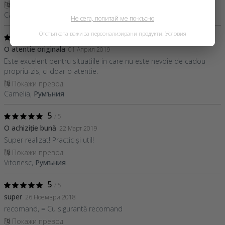
Покажи превод
Camelia,
Румъния
Не сега, попитай ме по-късно
Отстъпката важи за персонализирани продукти.
Условия
5
/ 5
O atentie originala
01 Април 2019
Este excelent pentru situatiile in care nu este nevoie de cadou
propriu-zis, ci doar o atentie.
Покажи превод
Camelia,
Румъния
5
/ 5
O achiziție bună
22 Март 2019
Super realizat! Practic și util!
Покажи превод
Vitonesc,
Румъния
5
/ 5
super
26 Ноември 2018
recomand, = Cu sigurantă recomand
Покажи превод