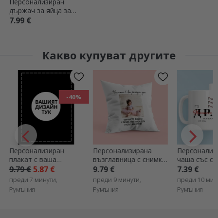
Персонализиран
държач за яйца за
двойки
7.99 €
Какво купуват другите
-40%
Персонализиран
Персонализирана
Персонализ
плакат с ваша
възглавница с снимка
чаша със сн
собствена графика
и текст - Честит
текст – Док
9.79 €
5.87 €
9.79 €
7.39 €
рожден ден
преди 7 минути,
преди 9 минути,
преди 10 мин
Румъния
Румъния
Румъния