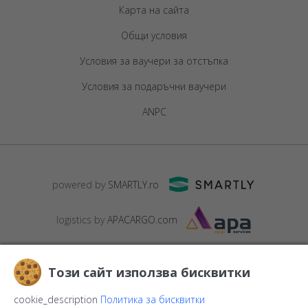
Карта на сайта
Общи условия
Условия за ваучери за отстъпка
Условия за подаръчни ваучери
ANPC
powered by
SMARTLY.ro
logistics by
APACARGO.com
Този сайт използва бисквитки
cookie_description
Политика за бисквитки