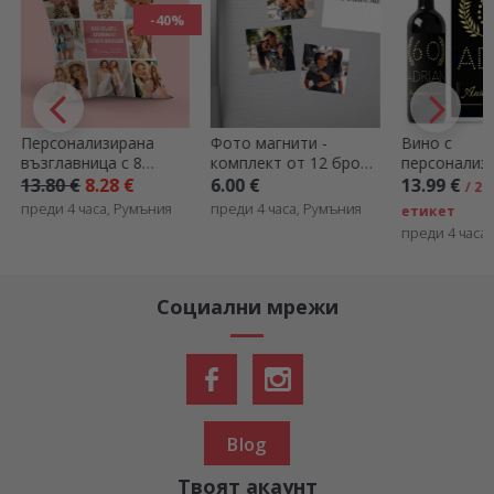
-40%
Персонализирана
Фото магнити -
Вино с
възглавница с 8
комплект от 12 броя,
персонализ
снимки и послание -
6x6 см
надпис – Go
13.80 €
8.28 €
6.00 €
13.99 €
/ 2 
голям формат
преди 4 часа, Румъния
преди 4 часа, Румъния
етикет
преди 4 часа
Социални мрежи
Blog
Твоят акаунт