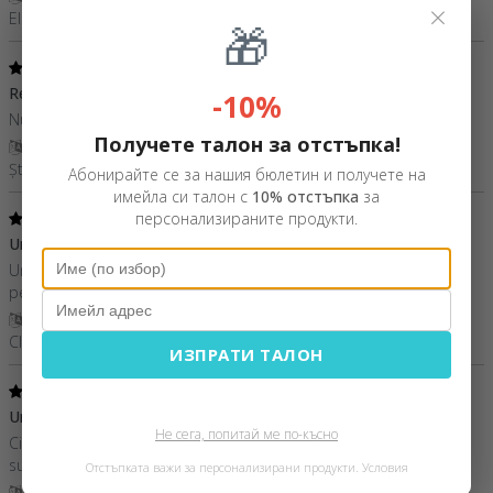
×
Elena,
Румъния
🎁
1
/ 5
Recomand
30 Май 2023
-10%
Nu știu ce gust are ciocolata dar produsul arată drăguț.
Получете талон за отстъпка!
Покажи превод
Ștefăniță-Alexandru,
Румъния
Абонирайте се за нашия бюлетин и получете на
имейла си талон с
10% отстъпка
за
5
персонализираните продукти.
/ 5
Un cadou original
23 Май 2023
Un cadou deosebit, special, foarte frumos faptul că se poate
personaliza cu orice mesaj și nume !!
Покажи превод
Claudiu,
Румъния
ИЗПРАТИ ТАЛОН
5
/ 5
Un cadou special ?
14 Септември 2021
Не сега, попитай ме по-късно
Ciocolata personalizata este un cadou special ,ambalajul este
super frumos ,ciocolata nu s-a topit !Recomand!
Отстъпката важи за персонализирани продукти.
Условия
Покажи превод