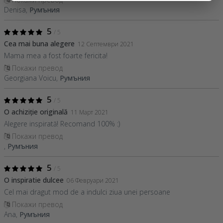
Denisa,
Румъния
5
/ 5
Cea mai buna alegere
12 Септември 2021
Mama mea a fost foarte fericita!
Покажи превод
Georgiana Voicu,
Румъния
5
/ 5
O achiziție originală
11 Март 2021
Alegere inspirată! Recomand 100% :)
Покажи превод
,
Румъния
5
/ 5
O inspiratie dulcee
06 Февруари 2021
Cel mai dragut mod de a indulci ziua unei persoane
Покажи превод
Ana,
Румъния