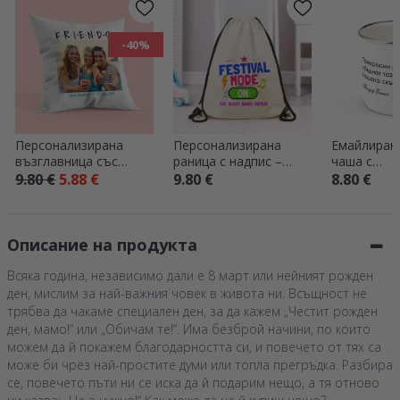
-40%
Персонализирана
Персонализирана
Емайлиран
възглавница със
раница с надпис –
чаша с
снимка и послание -
Festival mode on
персонали
9.80 €
5.88 €
9.80 €
8.80 €
FRIENDS
послание
Описание на продукта
Всяка година, независимо дали е 8 март или нейният рожден
ден, мислим за най-важния човек в живота ни. Всъщност не
трябва да чакаме специален ден, за да кажем „Честит рожден
ден, мамо!“ или „Обичам те!“. Има безброй начини, по които
можем да й покажем благодарността си, и повечето от тях са
може би чрез най-простите думи или топла прегръдка. Разбира
се, повечето пъти ни се иска да й подарим нещо, а тя отново