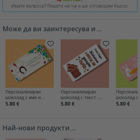
Имате въпроси? Пишете ни тук и ще отговорим бързо.
Може да ви заинтересува и ...
Персонализиран
Персонализиран
Персонали
шоколад с име и
шоколад с текст -
шоколад с 
послание за нея
Животът е кратък
послание -
5.80 €
5.80 €
5.80 €
Най-нови продукти ...