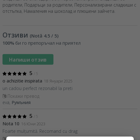
родители
,
Подаръци за родители
,
Персонализирани сладкиши с
отстъпка
,
Намаления на шоколад и плюшени зайчета
.
Отзиви
(Notă
4.5
/ 5
)
100%
би го препоръчал на приятел
Напиши отзив
5
/ 5
o achizitie inspirata
18 Януари 2025
un cadou perfect rezonabil la preti
Покажи превод
eva,
Румъния
5
/ 5
Nota 10
16 Юни 2023
Foarte mulțumită. Recomand cu drag
Покажи превод