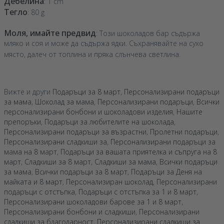
Дебелина
: 1 cm
Тегло
: 80 g
Моля, имайте предвид
: Този шоколадов бар съдържа
мляко и соя и може да съдържа ядки. Съхранявайте на сухо
място, далеч от топлина и пряка слънчева светлина.
Вижте и други
Подаръци за 8 март
,
Персонализирани подаръци
за мама
,
Шоколад за мама
,
Персонализирани подаръци
,
Всички
персонализирани бонбони и шоколадови изделия
,
Нашите
препоръки
,
Подаръци за любителите на шоколада
,
Персонализирани подаръци за възрастни
,
Пролетни подаръци
,
Персонализирани сладкиши за
,
Персонализирани подаръци за
мама на 8 март
,
Подаръци за вашата приятелка и съпруга на 8
март
,
Сладкиши за 8 март
,
Сладкиши за мама
,
Всички подаръци
за мама
,
Всички подаръци за 8 март
,
Подаръци за Деня на
майката и 8 март
,
Персонализиран шоколад
,
Персонализирани
подаръци с отстъпка
,
Подаръци с отстъпка за 1 и 8 март
,
Персонализирани шоколадови барове за 1 и 8 март
,
Персонализирани бонбони и сладкиши
,
Персонализирани
сладкиши за благодарност
,
Персонализирани сладкиши за