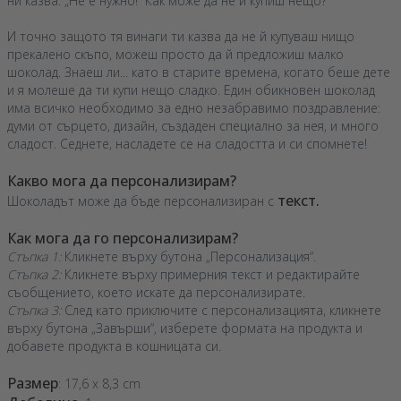
ни казва: „Не е нужно!“ Как може да не й купиш нещо?
И точно защото тя винаги ти казва да не й купуваш нищо
прекалено скъпо, можеш просто да й предложиш малко
шоколад. Знаеш ли... като в старите времена, когато беше дете
и я молеше да ти купи нещо сладко. Един обикновен шоколад
има всичко необходимо за едно незабравимо поздравление:
думи от сърцето, дизайн, създаден специално за нея, и много
сладост. Седнете, насладете се на сладостта и си спомнете!
Какво мога да персонализирам?
текст.
Шоколадът може да бъде персонализиран с
Как мога да го персонализирам?
Стъпка 1:
Кликнете върху бутона „Персонализация“.
Стъпка 2:
Кликнете върху примерния текст и редактирайте
съобщението, което искате да персонализирате.
Стъпка 3:
След като приключите с персонализацията, кликнете
върху бутона „Завърши“, изберете формата на продукта и
добавете продукта в кошницата си.
Размер
: 17,6 x 8,3 cm