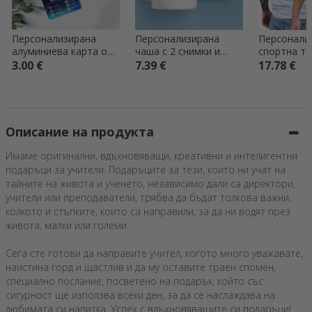
Персонализирана
Персонализирана
Персонали
алуминиева карта от
чаша с 2 снимки и
спортна те
двете страни с
текст – Спомени
лого, име 
3.00 €
7.39 €
17.78 €
послание и снимка –
двете стра
FIFA
Описание на продукта
Имаме оригинални, вдъхновяващи, креативни и интелигентни
подаръци за учители. Подаръците за тези, които ни учат на
тайните на живота и ученето, независимо дали са директори,
учители или преподаватели, трябва да бъдат толкова важни,
колкото и стъпките, които са направили, за да ни водят през
живота, малки или големи.
Сега сте готови да направите учител, когото много уважавате,
наистина горд и щастлив и да му оставите траен спомен,
специално послание, посветено на подарък, който със
сигурност ще използва всеки ден, за да се наслаждава на
любимата си напитка. Успех с вдъхновяващите си подаръци!