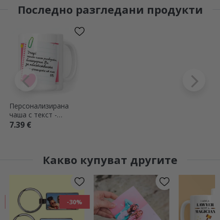
Последно разгледани продукти
Персонализирана
чаша с текст -
Директорка
7.39 €
Какво купуват другите