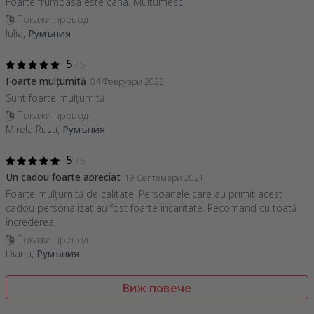
Foarte frumoasa este cana. Multumesc!
Покажи превод
Iulia,
Румъния
5
/ 5
Foarte mulțumită
04 Февруари 2022
Sunt foarte mulțumită
Покажи превод
Mirela Rusu,
Румъния
5
/ 5
Un cadou foarte apreciat
19 Септември 2021
Foarte mulțumită de calitate. Persoanele care au primit acest
cadou personalizat au fost foarte incantate. Recomand cu toată
încrederea.
Покажи превод
Diana,
Румъния
Виж повече