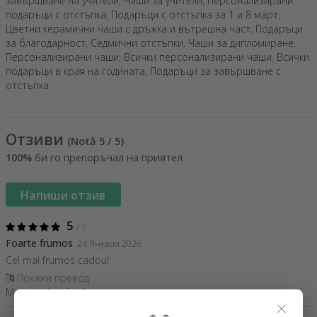
завършване на учители
,
Чаши за учители
,
Персонализирани
подаръци с отстъпка
,
Подаръци с отстъпка за 1 и 8 март
,
Цветни керамични чаши с дръжка и вътрешна част
,
Подаръци
за благодарност
,
Седмични отстъпки
,
Чаши за дипломиране
,
Персонализирани чаши
,
Всички персонализирани чаши
,
Всички
подаръци в края на годината
,
Подаръци за завършване с
отстъпка
.
Отзиви
(Notă
5
/ 5
)
100%
би го препоръчал на приятел
Напиши отзив
5
/ 5
Foarte frumos
24 Януари 2026
Cel mai frumos cadou!
Покажи превод
Macovei Aurelia,
Румъния
×