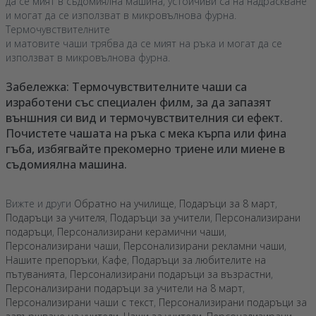
да се мият в съдомиялна машина, устойчиви са на надраскване
и могат да се използват в микровълнова фурна.
Термочувствителните
и матовите чаши трябва да се мият на ръка и могат да се
използват в микровълнова фурна.
Забележка: Термочувствителните чаши са
изработени със специален филм, за да запазят
външния си вид и термочувствителния си ефект.
Почистете чашата на ръка с мека кърпа или фина
гъба, избягвайте прекомерно триене или миене в
съдомиялна машина.
Вижте и други
Обратно на училище
,
Подаръци за 8 март
,
Подаръци за учителя
,
Подаръци за учители
,
Персонализирани
подаръци
,
Персонализирани керамични чаши
,
Персонализирани чаши
,
Персонализирани рекламни чаши
,
Нашите препоръки
,
Кафе
,
Подаръци за любителите на
пътуванията
,
Персонализирани подаръци за възрастни
,
Персонализирани подаръци за учители на 8 март
,
Персонализирани чаши с текст
,
Персонализирани подаръци за