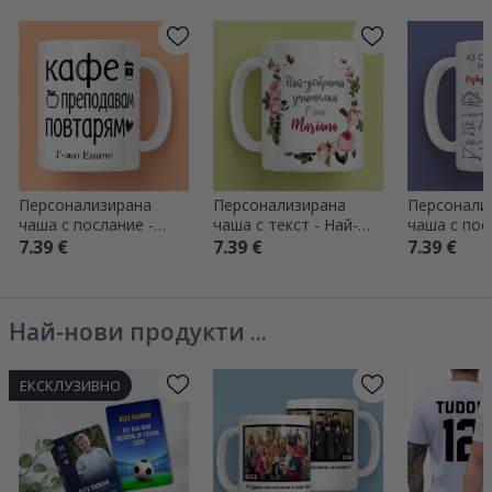
Персонализирана
Персонализирана
Персонали
чаша с послание -
чаша с текст - Най-
чаша с пос
Повтори
добрият учител
Учител по
7.39 €
7.39 €
7.39 €
математик
Най-нови продукти ...
ЕКСКЛУЗИВНО