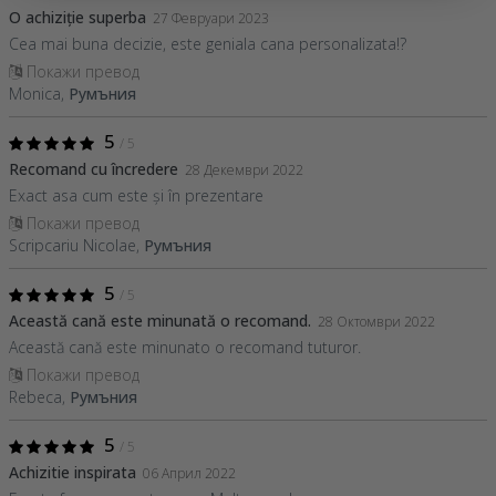
O achiziție superba
27 Февруари 2023
Cea mai buna decizie, este geniala cana personalizata!?
Покажи превод
Monica,
Румъния
5
/ 5
Recomand cu încredere
28 Декември 2022
Exact asa cum este și în prezentare
Покажи превод
Scripcariu Nicolae,
Румъния
5
/ 5
Această cană este minunată o recomand.
28 Октомври 2022
Această cană este minunato o recomand tuturor.
Покажи превод
Rebeca,
Румъния
5
/ 5
Achizitie inspirata
06 Април 2022