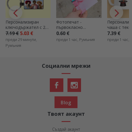
Фотопечат -
Персонализирана
Персонализ
първокласно
чаша с текст -
плакат с ва
качество - формат
Адвокат
собствена 
0.60 €
7.39 €
9.79 €
5.87
10x15 см
преди 1 час, Румъния
преди 1 час, Румъния
преди 2 часа
Социални мрежи
Blog
Твоят акаунт
Създай акаунт