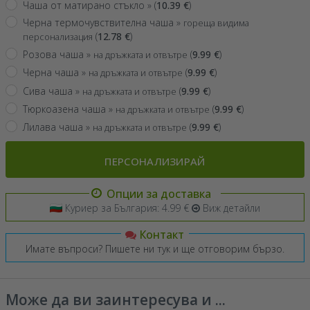
Чаша от матирано стъкло »
(
10.39
€
)
Черна термочувствителна чаша »
гореща видима
(
12.78
€
)
персонализация
Розова чаша »
(
9.99
€
)
на дръжката и отвътре
Черна чаша »
(
9.99
€
)
на дръжката и отвътре
Сива чаша »
(
9.99
€
)
на дръжката и отвътре
Тюркоазена чаша »
(
9.99
€
)
на дръжката и отвътре
Лилава чаша »
(
9.99
€
)
на дръжката и отвътре
ПЕРСОНАЛИЗИРАЙ
Опции за доставка
Куриер за България: 4.99 €
Виж детайли
Контакт
Имате въпроси? Пишете ни тук и ще отговорим бързо.
Може да ви заинтересува и ...