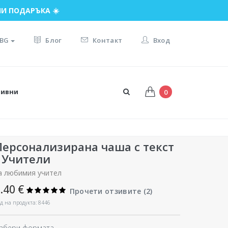
И ПОДАРЪКА ☀️
BG
Блог
Контакт
Вход
тивни
0
Персонализирана чаша с текст
- Учители
а любимия учител
.40 €
Прочети отзивите (
2
)
д на продукта: 8446
збери формата