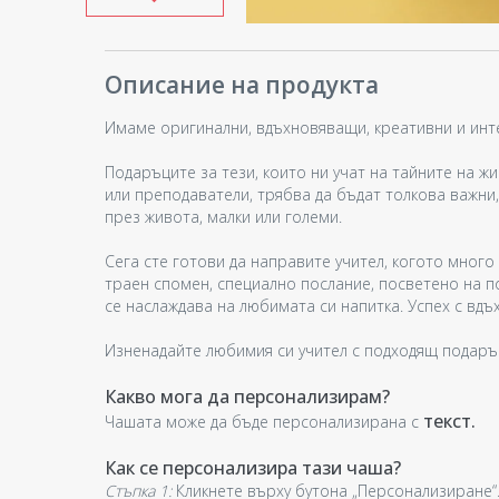
Описание на продукта
Имаме оригинални, вдъхновяващи, креативни и инте
Подаръците за тези, които ни учат на тайните на ж
или преподаватели, трябва да бъдат толкова важни, 
през живота, малки или големи.
Сега сте готови да направите учител, когото много
траен спомен, специално послание, посветено на по
се наслаждава на любимата си напитка. Успех с вд
Изненадайте любимия си учител с подходящ подаръ
Какво мога да персонализирам?
текст.
Чашата може да бъде персонализирана с
Как се персонализира тази чаша?
Стъпка 1:
Кликнете върху бутона „Персонализиране“