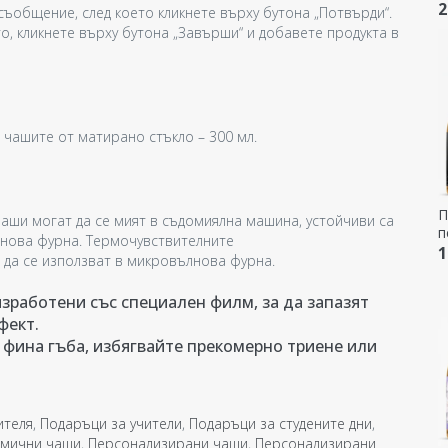
п
2
съобщение, след което кликнете върху бутона „Потвърди“.
п
о, кликнете върху бутона „Завърши“ и добавете продукта в
с
 чашите от матирано стъкло – 300 мл.
П
аши могат да се мият в съдомиялна машина, устойчиви са
п
лнова фурна. Термочувствителните
т
1
т да се използват в микровълнова фурна.
зработени със специален филм, за да запазят
фект.
 фина гъба, избягвайте прекомерно триене или
ителя
,
Подаръци за учители
,
Подаръци за студените дни
,
амични чаши
,
Персонализирани чаши
,
Персонализирани