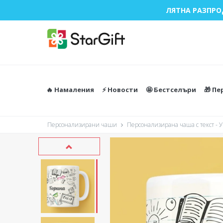
ЛЯТНА РАЗПРО
🔥 Намаления
⚡️ Новости
🤩 Бестселъри
🎁 П
Персонализирани чаши
Персонализирана чаша с текст - 