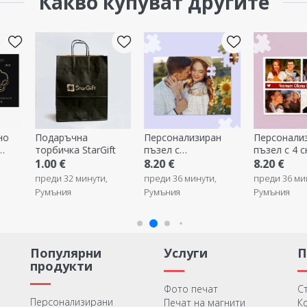
Какво купуват другите
Персонализиран
Персонализиран
Персона
Gift
пъзел с
пъзел с 4 снимки и
картина
фотография 20x15
текст - Моменти
платно 
8.20 €
8.20 €
24.39 €
см
фотогр
ти,
преди 36 минути,
преди 36 минути,
преди 41
Румъния
Румъния
Румъния
Популярни
Услуги
продукти
Фото печат
С
Персонализирани
Печат на магнити
К