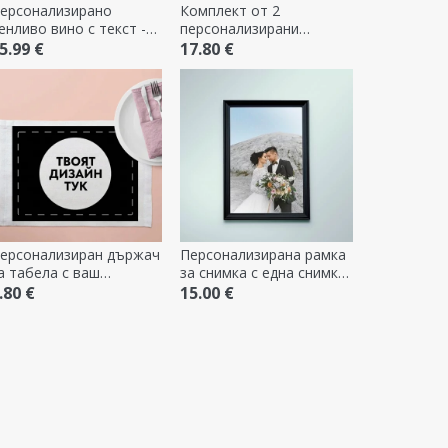
ерсонализирано
Комплект от 2
енливо вино с текст -
персонализирани
одишнина
възглавници с текст -
5.99 €
17.80 €
Кралят и неговата
кралица
ерсонализиран държач
Персонализирана рамка
а табела с ваш
за снимка с една снимка
обствен дизайн
- A4 портрет
.80 €
15.00 €