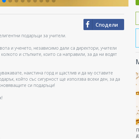
Сподели
лигентни подаръци за учители.
ивота и ученето, независимо дали са директори, учители
колкото и стъпките, които са направили, за да ни водят
М
 уважавате, наистина горд и щастлив и да му оставите
дарък, който със сигурност ще използва всеки ден, за да
ъхновяващите си подаръци!
к!
П
д
.