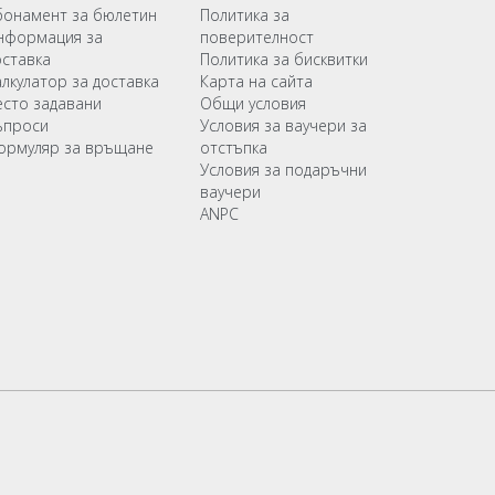
бонамент за бюлетин
Политика за
нформация за
поверителност
оставка
Политика за бисквитки
алкулатор за доставка
Карта на сайта
есто задавани
Общи условия
ъпроси
Условия за ваучери за
ормуляр за връщане
отстъпка
Условия за подаръчни
ваучери
ANPC