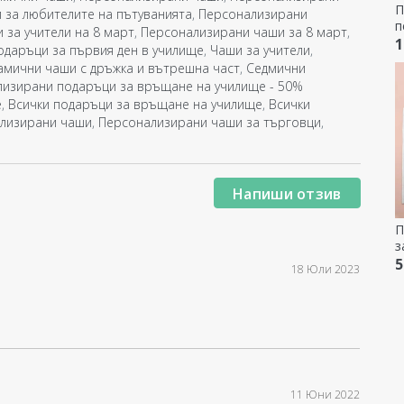
П
 за любителите на пътуванията
,
Персонализирани
п
за учители на 8 март
,
Персонализирани чаши за 8 март
,
Г
1
даръци за първия ден в училище
,
Чаши за учители
,
амични чаши с дръжка и вътрешна част
,
Седмични
изирани подаръци за връщане на училище - 50%
е
,
Всички подаръци за връщане на училище
,
Всички
лизирани чаши
,
Персонализирани чаши за търговци
,
Напиши отзив
П
з
с
5
18 Юли 2023
11 Юни 2022