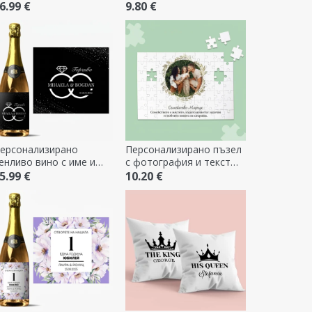
одарък с 6 снимки и
снимки
6.99 €
9.80 €
ослание - Скъпи
помени
ерсонализирано
Персонализирано пъзел
енливо вино с име и
с фотография и текст
екст за сватби
28x19 cm - Семейство
5.99 €
10.20 €