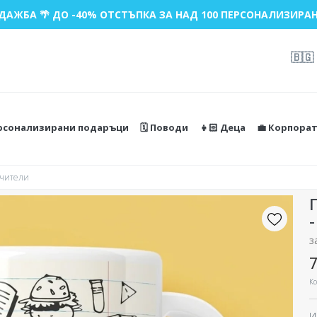
ДАЖБА 🌴 ДО -40% ОТСТЪПКА ЗА НАД 100 ПЕРСОНАЛИЗИРАН
🇧🇬
ерсонализирани подаръци
🗓️ Поводи
👧🏻 Деца
💼 Корпора
Учители
з
7
Ко
И