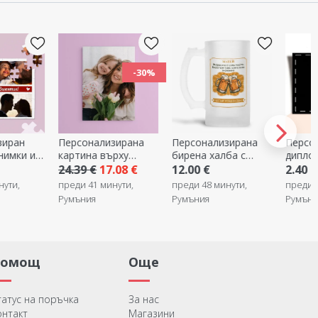
ЕКС
-30%
лизирана
Персонализирана
Персонализирана
Кут
 върху
бирена халба с
диплома с ваша
32 
с
надпис - Beer
собствена графика
пос
17.08 €
12.00 €
2.40 €
11.
афия
Matters!
със
 минути,
преди 48 минути,
преди 55 минути,
отс
Румъния
Румъния
пред
Рум
Помощ
Още
татус на поръчка
За нас
онтакт
Магазини