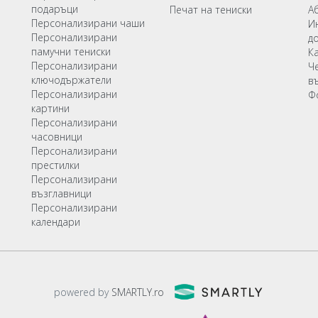
подаръци
Печат на тениски
А
Персонализирани чаши
И
Персонализирани
д
памучни тениски
К
Персонализирани
Ч
ключодържатели
в
Персонализирани
Ф
картини
Персонализирани
часовници
Персонализирани
престилки
Персонализирани
възглавници
Персонализирани
календари
powered by
SMARTLY.ro