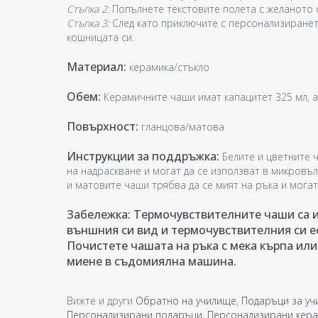
Стъпка 2:
Попълнете текстовите полета с желаното 
Стъпка 3:
След като приключите с персонализиранет
кошницата си.
Материал:
керамика/стъкло
Обем:
Керамичните чаши имат капацитет 325 мл, а
Повърхност:
гланцова/матова
Инструкции за поддръжка:
Белите и цветните ч
на надраскване и могат да се използват в микровъ
и матовите чаши трябва да се мият на ръка и мога
Забележка: Термочувствителните чаши са и
външния си вид и термочувствителния си е
Почистете чашата на ръка с мека кърпа или
миене в съдомиялна машина.
Вижте и други
Обратно на училище
,
Подаръци за уч
Персонализирани подаръци
,
Персонализирани кер