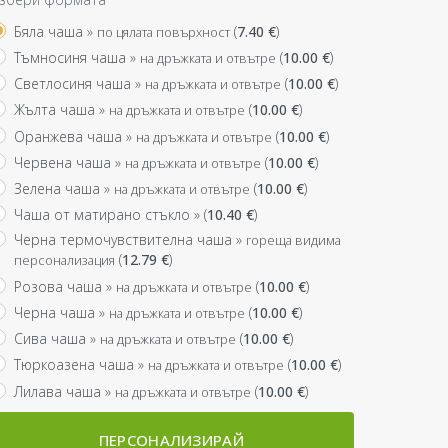
Бяла чаша »
(
7.40
€
)
по цялата повърхност
Тъмносиня чаша »
(
10.00
€
)
на дръжката и отвътре
Светлосиня чаша »
(
10.00
€
)
на дръжката и отвътре
Жълта чаша »
(
10.00
€
)
на дръжката и отвътре
Оранжева чаша »
(
10.00
€
)
на дръжката и отвътре
Червена чаша »
(
10.00
€
)
на дръжката и отвътре
Зелена чаша »
(
10.00
€
)
на дръжката и отвътре
Чаша от матирано стъкло »
(
10.40
€
)
Черна термочувствителна чаша »
гореща видима
(
12.79
€
)
персонализация
Розова чаша »
(
10.00
€
)
на дръжката и отвътре
Черна чаша »
(
10.00
€
)
на дръжката и отвътре
Сива чаша »
(
10.00
€
)
на дръжката и отвътре
Тюркоазена чаша »
(
10.00
€
)
на дръжката и отвътре
Лилава чаша »
(
10.00
€
)
на дръжката и отвътре
ПЕРСОНАЛИЗИРАЙ