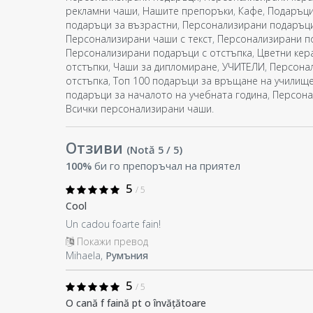
рекламни чаши
,
Нашите препоръки
,
Кафе
,
Подаръци
подаръци за възрастни
,
Персонализирани подаръци 
Персонализирани чаши с текст
,
Персонализирани по
Персонализирани подаръци с отстъпка
,
Цветни кер
отстъпки
,
Чаши за дипломиране
,
УЧИТЕЛИ
,
Персонал
отстъпка
,
Топ 100 подаръци за връщане на училищ
подаръци за началото на учебната година
,
Персона
Всички персонализирани чаши
.
Отзиви
(Notă
5
/ 5
)
100%
би го препоръчал на приятел
5
/ 5
Cool
Un cadou foarte fain!
Покажи превод
Mihaela,
Румъния
5
/ 5
O cană f faină pt o învățătoare