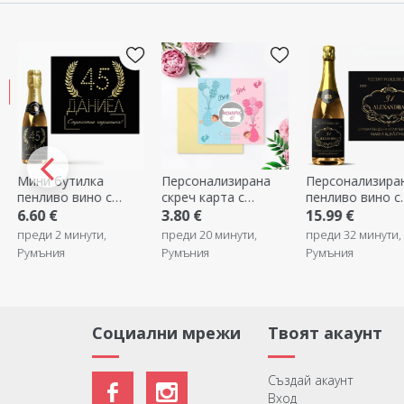
Персонализирана
Персонализирано
Подаръчна
скреч карта с
пенливо вино с
торбичка Star
послание -
текст - Elegant
3.80 €
15.99 €
1.00 €
Разкриване на пола
преди 20 минути,
преди 32 минути,
преди 32 мину
Румъния
Румъния
Румъния
Социални мрежи
Твоят акаунт
Създай акаунт
Вход