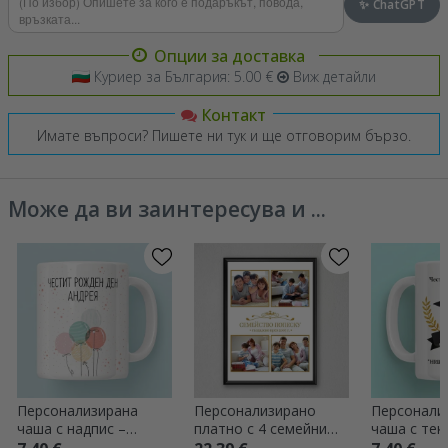
✨ ChatGPT
Опции за доставка
Куриер за България: 5.00 €
Виж детайли
Контакт
Имате въпроси? Пишете ни тук и ще отговорим бързо.
Може да ви заинтересува и ...
Персонализирана
Персонализирано
Персонали
чаша с надпис –
платно с 4 семейни
чаша с текс
Цветни балони
снимки
Поздравле