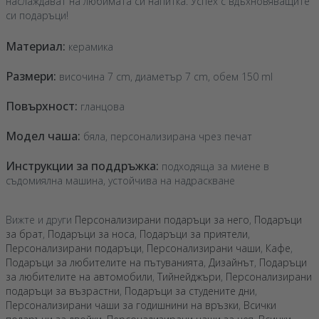
наслаждават на любимата си напитка. Успех с вдъхновяващите
си подаръци!
Материал:
керамика
Размери:
височина 7 cm, диаметър 7 cm, обем 150 ml
Повърхност:
гланцова
Модел чаша:
бяла, персонализирана чрез печат
Инструкции за поддръжка:
подходяща за миене в
съдомиялна машина, устойчива на надраскване
Вижте и други
Персонализирани подаръци за него
,
Подаръци
за брат
,
Подаръци за носа
,
Подаръци за приятели
,
Персонализирани подаръци
,
Персонализирани чаши
,
Кафе
,
Подаръци за любителите на пътуванията
,
Дизайнът
,
Подаръци
за любителите на автомобили
,
Тийнейджъри
,
Персонализирани
подаръци за възрастни
,
Подаръци за студените дни
,
Персонализирани чаши за годишнини на връзки
,
Всички