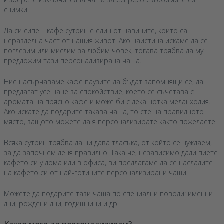
снимки!
Да си сипеш кафе сутрин е един от навиците, които са
неразделна част от нашия живот. Ако наистина искаме да се
поглезим или мислим за любим човек, тогава трябва да му
предложим тази персонализирана чаша.
Ние насърчаваме кафе паузите да бъдат запомнящи се, да
предлагат усещане за спокойствие, което се съчетава с
аромата на прясно кафе и може би с лека нотка меланхолия.
Ако искате да подарите такава чаша, то сте на правилното
място, защото можете да я персонализирате както пожелаете.
Всяка сутрин трябва да ни дава тласъка, от който се нуждаем,
за да започнем деня правилно. Така че, независимо дали пиете
кафето си у дома или в офиса, ви предлагаме да се насладите
на кафето си от най-готините персонализирани чаши.
Можете да подарите тази чаша по специални поводи: именни
дни, рождени дни, годишнини и др.