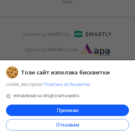
ANPC
powered by
SMARTLY.ro
logistics by
APACARGO.com
Този сайт използва бисквитки
cookie_description
Политика за бисквитки
УПРАВЛЕНИЕ НА ПРЕДПОЧИТАНИЯТА
© 2016-2026
StarGift
Romania,
București
, strada
Copilului nr. 6-
12, parter
,
Sector 1
, cod postal
012178
,
email:
Приемам
contact@stargift.bg
www.stargift.bg
STARGIFT SRL
, cod fiscal
40077992
Отказвам
Бързо плащане чрез