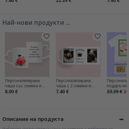
7.40 €
22.39 €
7.40 €
дипломира
Най-нови продукти ...
Персонализирана
Персонализирана
Персонали
чаша със снимка и
чаша с 2 снимки и
подаръчен 
текст – модел с
текст
Pasta Club
8.00 €
7.40 €
33.39 €
26
дръжка във формата
на сърце
Описание на продукта
Изберете изключителна чаша за еспресо с любимите си