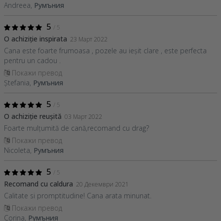
Andreea,
Румъния
5
/ 5
O achiziție inspirata
23 Март 2022
Cana este foarte frumoasa , pozele au ieșit clare , este perfecta
pentru un cadou .
Покажи превод
Ștefania,
Румъния
5
/ 5
O achiziție reușită
03 Март 2022
Foarte mulțumită de cană,recomand cu drag?
Покажи превод
Nicoleta,
Румъния
5
/ 5
Recomand cu caldura
20 Декември 2021
Calitate si promptitudine! Cana arata minunat.
Покажи превод
Corina,
Румъния