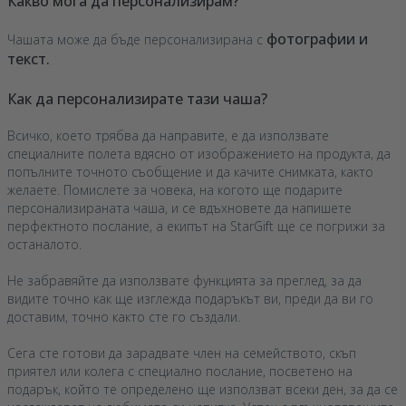
Какво мога да персонализирам?
фотографии и
Чашата може да бъде персонализирана с
текст.
Как да персонализирате тази чаша?
Всичко, което трябва да направите, е да използвате
специалните полета вдясно от изображението на продукта, да
попълните точното съобщение и да качите снимката, както
желаете. Помислете за човека, на когото ще подарите
персонализираната чаша, и се вдъхновете да напишете
перфектното послание, а екипът на StarGift ще се погрижи за
останалото.
Не забравяйте да използвате функцията за преглед, за да
видите точно как ще изглежда подаръкът ви, преди да ви го
доставим, точно както сте го създали.
Сега сте готови да зарадвате член на семейството, скъп
приятел или колега с специално послание, посветено на
подарък, който те определено ще използват всеки ден, за да се