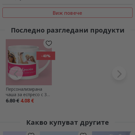
Виж повече
Последно разгледани продукти
-40%
Персонализирана
чаша за еспресо с 3
снимки и текст
6.80 €
4.08 €
Какво купуват другите