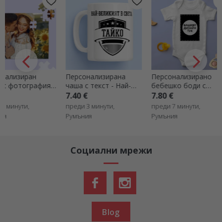
Персонализирана
Персонализирано
Персонализ
чаша с текст - Най-
бебешко боди с
ключодържа
страхотният баща
вашата портретна
снимки
7.40 €
7.80 €
7.20 €
5.04
графика
преди 3 минути,
преди 7 минути,
преди 8 мину
Румъния
Румъния
Румъния
Социални мрежи
Blog