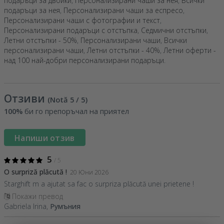
подаръци за двойки
,
Персонализирани чаши за нея
,
Всички
подаръци за нея
,
Персонализирани чаши за еспресо
,
Персонализирани чаши с фотографии и текст
,
Персонализирани подаръци с отстъпка
,
Седмични отстъпки
,
Летни отстъпки - 50%
,
Персонализирани чаши
,
Всички
персонализирани чаши
,
Летни отстъпки - 40%
,
Летни оферти -
над 100 най-добри персонализирани подаръци
.
Отзиви
(Notă
5
/ 5
)
100%
би го препоръчал на приятел
Напиши отзив
5
/ 5
O surpriză plăcută !
20 Юни 2026
Starghift m a ajutat sa fac o surpriza plăcută unei prietene !
Покажи превод
Gabriela Irina,
Румъния