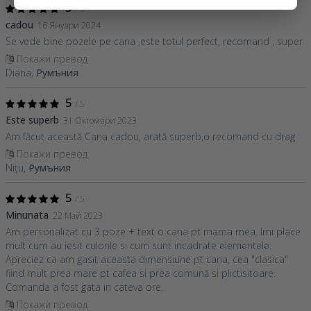
5
/ 5
cadou
16 Януари 2024
Se vede bine pozele pe cana ,este totul perfect, recomand , super
Покажи превод
Diana,
Румъния
5
/ 5
Este superb
31 Октомври 2023
Am făcut această Cana cadou, arată superb,o recomand cu drag
Покажи превод
Nițu,
Румъния
5
/ 5
Minunata
22 Май 2023
Am personalizat cu 3 poze + text o cana pt mama mea. Imi place
mult cum au iesit culorile si cum sunt incadrate elementele.
Apreciez ca am gasit aceasta dimensiune pt cana, cea "clasica"
fiind mult prea mare pt cafea si prea comună si plictisitoare.
Comanda a fost gata in cateva ore.
Покажи превод