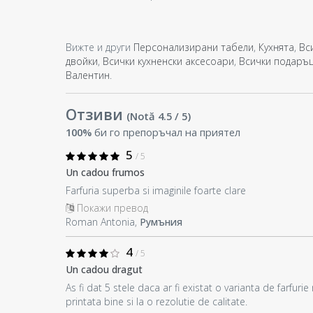
Вижте и други
Персонализирани табели
,
Кухнята
,
Вс
двойки
,
Всички кухненски аксесоари
,
Всички подаръц
Валентин
.
Отзиви
(Notă
4.5
/ 5
)
100%
би го препоръчал на приятел
5
/ 5
Un cadou frumos
Farfuria superba si imaginile foarte clare
Покажи превод
Roman Antonia,
Румъния
4
/ 5
Un cadou dragut
As fi dat 5 stele daca ar fi existat o varianta de farfuri
printata bine si la o rezolutie de calitate.