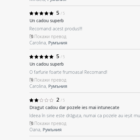
5
/ 5
Un cadou superb
Recomand acest produs!!!
Покажи превод
Carolina,
Румъния
5
/ 5
Un cadou superb
O farfurie foarte frumoasa! Recomand!
Покажи превод
Carolina,
Румъния
2
/ 5
Dragut cadou dar pozele ies mai intunecate
Ideea în sine este drăguța, numai ca pozele au ieșit mul
Покажи превод
Oana,
Румъния