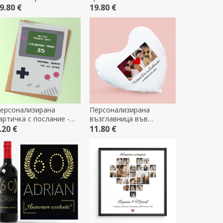
 Сърце
Готвим с любов
9.80 €
19.80 €
ерсонализирана
Персонализирана
артичка с послание -
възглавница във
ameboy
формата на сърце с 2
.20 €
11.80 €
снимки и текст