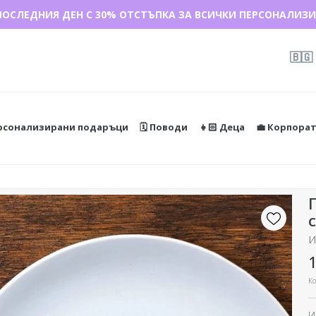
ДАЖБА 🌴 ДО -40% ОТСТЪПКА ЗА НАД 100 ПЕРСОНАЛИЗИРАН
🇧🇬
ерсонализирани подаръци
🗓️ Поводи
👧🏻 Деца
💼 Корпора
И
1
Ко
И