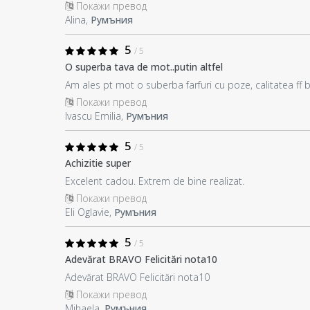
Покажи превод
Alina,
Румъния
5
/ 5
O superba tava de mot..putin altfel
Am ales pt mot o suberba farfuri cu poze, calitatea ff 
Покажи превод
Ivascu Emilia,
Румъния
5
/ 5
Achizitie super
Excelent cadou. Extrem de bine realizat.
Покажи превод
Eli Oglavie,
Румъния
5
/ 5
Adevărat BRAVO Felicitări nota10
Adevărat BRAVO Felicitări nota10
Покажи превод
Mihaela,
Румъния