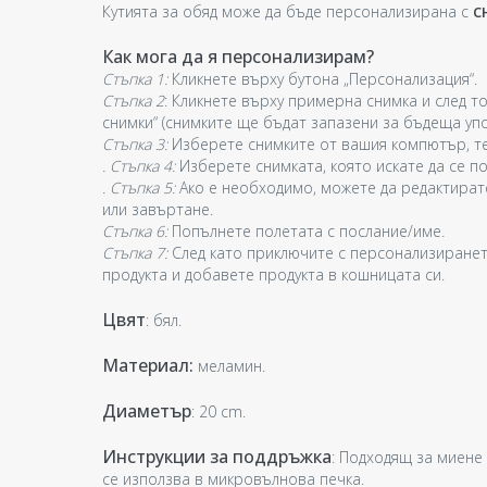
с
Кутията за обяд може да бъде персонализирана с
Как мога да я персонализирам?
Стъпка 1:
Кликнете върху бутона „Персонализация“.
Стъпка 2
: Кликнете върху примерна снимка и след то
снимки“ (снимките ще бъдат запазени за бъдеща упо
Стъпка 3:
Изберете снимките от вашия компютър, те
. Стъпка 4:
Изберете снимката, която искате да се п
. Стъпка 5:
Ако е необходимо, можете да редактират
или завъртане.
Стъпка 6:
Попълнете полетата с послание/име
.
Стъпка 7:
След като приключите с персонализиранет
продукта и добавете продукта в кошницата си.
Цвят
: бял.
Материал:
меламин.
Диаметър
: 20 cm.
Инструкции за поддръжка
: Подходящ за миене
се използва в микровълнова печка.