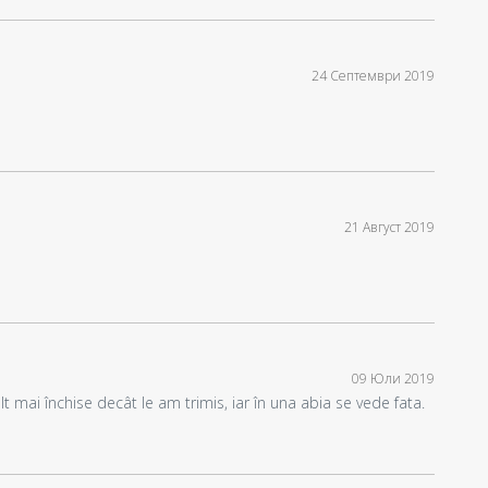
24 Септември 2019
21 Август 2019
09 Юли 2019
t mai închise decât le am trimis, iar în una abia se vede fata.