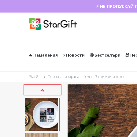
ЛЯТНА РАЗПРО
🔥 Намаления
⚡️ Новости
🤩 Бестселъри
🎁 П
StarGift
Персонализирана табела с 3 снимки и текст