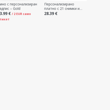
ино с персонализиран
Персонализирано
адпис – Gold
платно с 21 снимки и
текст - Нашата история
3.99 €
28.39 €
/ 2 EUR само
тикет