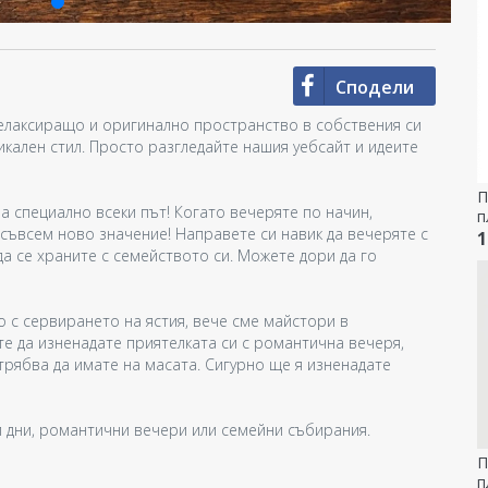
Сподели
елаксиращо и оригинално пространство в собствения си
икален стил. Просто разгледайте нашия уебсайт и идеите
П
 специално всеки път! Когато вечеряте по начин,
п
съвсем ново значение! Направете си навик да вечеряте с
1
да се храните с семейството си. Можете дори да го
о с сервирането на ястия, вече сме майстори в
те да изненадате приятелката си с романтична вечеря,
трябва да имате на масата. Сигурно ще я изненадате
и дни, романтични вечери или семейни събирания.
П
п