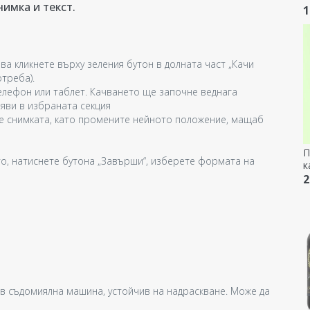
нимка и текст.
-
1
ва кликнете върху зеления бутон в долната част „Качи
треба).
лефон или таблет. Качването ще започне веднага
ояви в избраната секция
е снимката, като промените нейното положение, мащаб
П
о, натиснете бутона „Завърши“, изберете формата на
к
G
2
 в съдомиялна машина, устойчив на надраскване. Може да