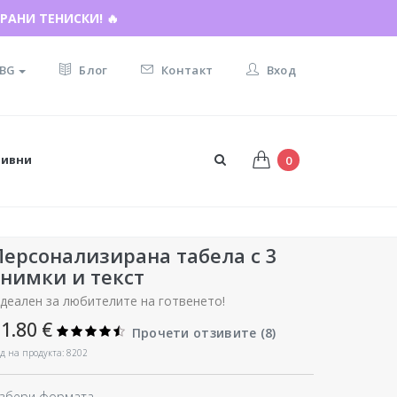
И ПОДАРЪКА ☀️
BG
Блог
Контакт
Вход
тивни
0
Персонализирана табела с 3
снимки и текст
деален за любителите на готвенето!
1.80 €
Прочети отзивите (
8
)
д на продукта: 8202
збери формата