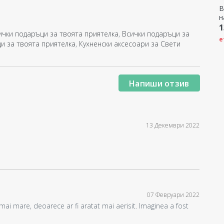
В
н
1
ички подаръци за твоята приятелка
,
Всички подаръци за
е
и за твоята приятелка
,
Кухненски аксесоари за Свети
Напиши отзив
13 Декември 2022
07 Февруари 2022
e mai mare, deoarece ar fi aratat mai aerisit. Imaginea a fost