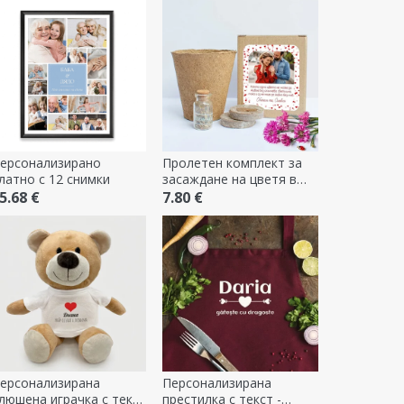
ерсонализирано
Пролетен комплект за
латно с 12 снимки
засаждане на цветя в
персонализирана кутия с
5.68 €
7.80 €
фотография и послание
- Любов
ерсонализирана
Персонализирана
люшена играчка с текст
престилка с текст -