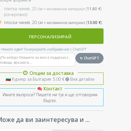
плитка чиния, 20 см »
(
11.80
€
)
меламинов материал
(изчерпано)
плоска чиния, 20 см »
(
13.00
€
)
меламинов материал
ПЕРСОНАЛИЗИРАЙ
Нямате идея? Генерирайте изображение с ChatGPT
✨ ChatGPT
Опции за доставка
Куриер за България: 5.00 €
Виж детайли
Контакт
Имате въпроси? Пишете ни тук и ще отговорим
бързо.
оже да ви заинтересува и ...