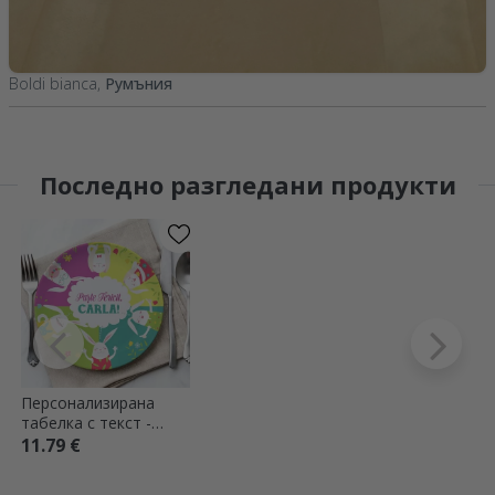
Boldi bianca,
Румъния
Последно разгледани продукти
Персонализирана
табелка с текст -
Великденски зайчета
11.79 €