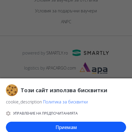
Условия за подаръчни ваучери
ANPC
powered by
SMARTLY.ro
logistics by
APACARGO.com
Този сайт използва бисквитки
cookie_description
Политика за бисквитки
УПРАВЛЕНИЕ НА ПРЕДПОЧИТАНИЯТА
© 2016-2026
StarGift
Romania,
București
, strada
Copilului nr. 6-
12, parter
,
Sector 1
, cod postal
012178
,
email:
Приемам
contact@stargift.bg