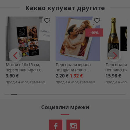
Какво купуват другите
-40%
Магнит 10x15 см,
Персонализирана
Персонализ
персонализиран с
поздравителна
пенливо вин
текст и 4 снимки -
картичка с
за рождени 
3.60 €
2.20 €
1.32 €
15.98 €
Честит рожден ден
фотография
Златно
преди 4 часа, Румъния
преди 4 часа, Румъния
преди 4 часа
Социални мрежи