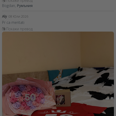
Покажи превод
Bogdan,
Румъния
Aly
08 Юли 2026
Pr ca meritati
Покажи превод