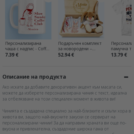
Персонализирана
Подаръчен комплект
Персонали
чаша с надпис - Coffee
за новородени –
памучна те
Club
момиченце
надпис – „
7.39 €
52.94 €
13.79 €
знам всичк
Описание на продукта
Ако искате да добавите декоративен акцент към масата си,
можете да изберете персонализирана чиния с текст, идеална
за отбелязване на този специален момент в живота ви!
Чинията е създадена специално за най-близките и скъпи хора в
живота ви, защото най-вкусните закуски се сервират на
персонализирани чинии! За да направим храната ви още по-
вкусна и привлекателна, създадохме широка гама от