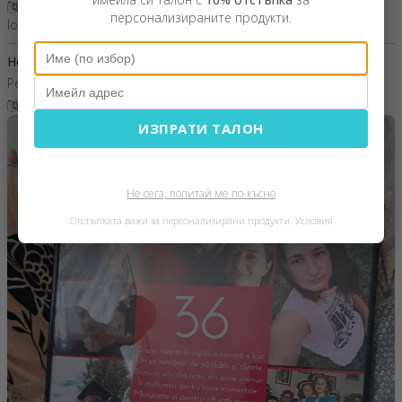
Покажи превод
персонализираните продукти.
Ioana,
Румъния
Horja Ioana
19 Март 2026
Pentru lucrul bine făcut,,frumos pentru corectitudine.
Покажи превод
ИЗПРАТИ ТАЛОН
Не сега, попитай ме по-късно
Отстъпката важи за персонализирани продукти.
Условия