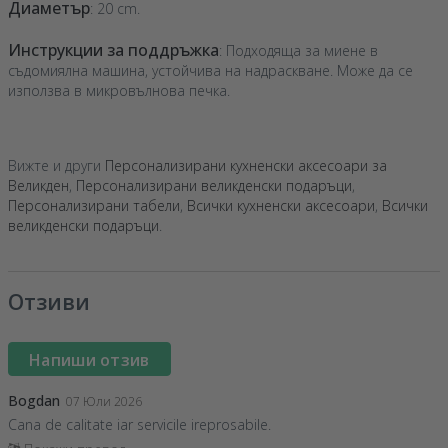
Диаметър
: 20 cm.
Инструкции за поддръжка
: Подходяща за миене в
съдомиялна машина, устойчива на надраскване. Може да се
използва в микровълнова печка.
Вижте и други
Персонализирани кухненски аксесоари за
Великден
,
Персонализирани великденски подаръци
,
Персонализирани табели
,
Всички кухненски аксесоари
,
Всички
великденски подаръци
.
Отзиви
Напиши отзив
Bogdan
07 Юли 2026
Cana de calitate iar servicile ireprosabile.