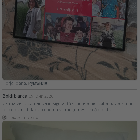
Horja Ioana,
Румъния
Boldi bianca
09 Юни 2026
Ca ma venit comanda în siguranță și nu era nici cutia rupta si imi
place cum ati facut o perna va mulțumesc încă o data
Покажи превод