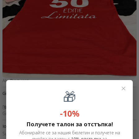
Aly,
Румъния
×
🎁
Giusca Mariana
15 Февруари 2026
Покажи превод
-10%
Giusca Mariana,
Румъния
Получете талон за отстъпка!
Ioana
06 Юни 2026
Абонирайте се за нашия бюлетин и получете на
Sunteți rapizi, iar obiectele sunt de foarte bună calitate.
имейла си талон с
10% отстъпка
за