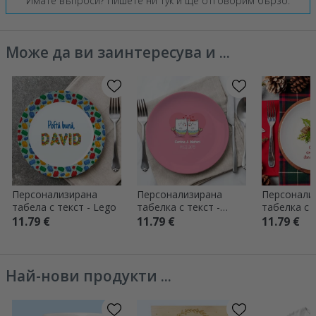
Имате въпроси? Пишете ни тук и ще отговорим бързо.
Може да ви заинтересува и ...
Персонализирана
Персонализирана
Персонали
табела с текст - Lego
табелка с текст -
табелка с т
Обичам котките
Весела Ко
11.79 €
11.79 €
11.79 €
Най-нови продукти ...