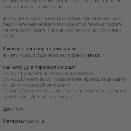
меламинови чинии в ярки цветове, с елегантен или забавен
стил, всички персонализирани.
Докато ние в StarGift винаги измисляме идеи за дизайн, вие
също имате задача! Имате възможност да персонализирате
чинията, която искате, с послание или името на любимия ви
човек.
Какво мога да персонализирам?
текст.
Чинията може да бъде персонализирана с
Как мога да я персонализирам?
Стъпка 1:
Попълнете полетата с послание/име
Стъпка 2
: Кликнете върху предварителен преглед, за да видите
как ще изглежда крайният продукт
Стъпка 3:
След като приключите с персонализирането, кликнете
върху бутона „Добави в кошницата“
Цвят
: бял.
Материал:
меламин.