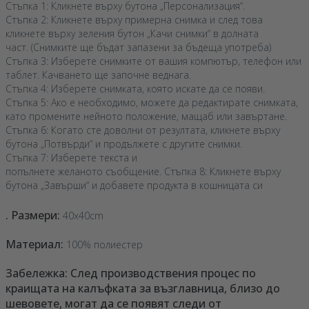
Стъпка 1: Кликнете върху бутона „Персонализация“.
Стъпка 2: Кликнете върху примерна снимка и след това
кликнете върху зеления бутон „Качи снимки“ в долната
част. (Снимките ще бъдат запазени за бъдеща употреба)
Стъпка 3: Изберете снимките от вашия компютър, телефон или
таблет. Качването ще започне веднага.
Стъпка 4: Изберете снимката, която искате да се появи.
Стъпка 5: Ако е необходимо, можете да редактирате снимката,
като промените нейното положение, мащаб или завъртане.
Стъпка 6: Когато сте доволни от резултата, кликнете върху
бутона „Потвърди“ и продължете с другите снимки.
Стъпка 7: Изберете текста и
попълнете желаното съобщение. Стъпка 8: Кликнете върху
бутона „Завърши“ и добавете продукта в кошницата си
. Размери:
40x40cm
Материал:
100% полиестер
Забележка: След производствения процес по
краищата на калъфката за възглавница, близо до
шевовете, могат да се появят следи от