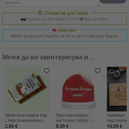
Опции за доставка
Куриер за България: 4.99 €
Виж детайли
Контакт
Имате въпроси? Пишете ни тук и ще отговорим бързо.
Може да ви заинтересува и ...
Мини шоколадов бар
Персонализиран
Премиум
с персонализирано
настолен глобус с
персонали
послание - Коледа
послание и снимка -
чопър с др
2.00 €
8.39 €
10.59 €