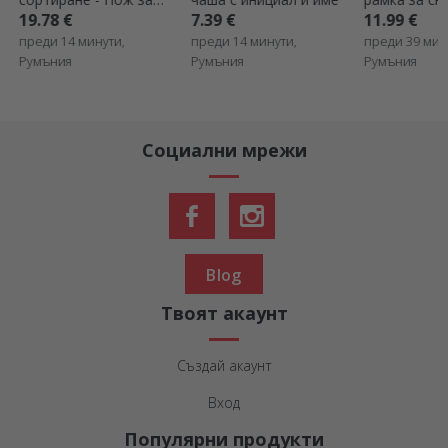
бюро с 8 снимки и
- Royalty
7.39 €
11.99 €
15.98 €
текст - Щастливо
преди 14 минути,
преди 39 минути,
преди 58 мин
завинаги
Румъния
Румъния
Румъния
Социални мрежи
Blog
Твоят акаунт
Създай акаунт
Вход
Популярни продукти