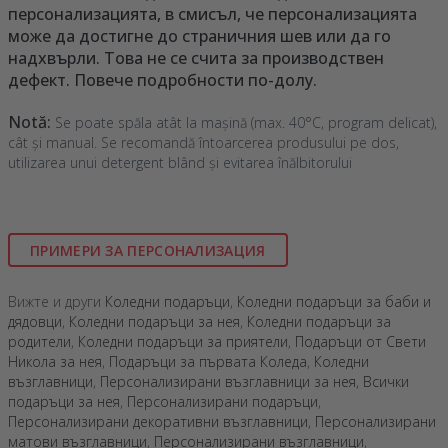
персонализацията, в смисъл, че персонализацията
може да достигне до страничния шев или да го
надхвърли. Това не се счита за производствен
дефект. Повече подробности по-долу.
Notă:
Se poate spăla atât la mașină (max. 40°C, program delicat),
cât și manual. Se recomandă întoarcerea produsului pe dos,
utilizarea unui detergent blând și evitarea înălbitorului
ПРИМЕРИ ЗА ПЕРСОНАЛИЗАЦИЯ
Вижте и други
Коледни подаръци
,
Коледни подаръци за баби и
дядовци
,
Коледни подаръци за нея
,
Коледни подаръци за
родители
,
Коледни подаръци за приятели
,
Подаръци от Свети
Никола за нея
,
Подаръци за първата Коледа
,
Коледни
възглавници
,
Персонализирани възглавници за нея
,
Всички
подаръци за нея
,
Персонализирани подаръци
,
Персонализирани декоративни възглавници
,
Персонализирани
матови възглавници
,
Персонализирани възглавници
,