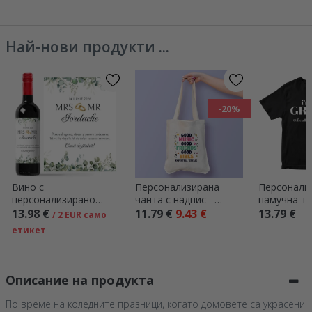
Весела Коледа!
Весела Ко
Най-нови продукти ...
-20%
Вино с
Персонализирана
Персонали
персонализирано
чанта с надпис –
памучна те
послание – „Mrs & Mr“
Festival good vibes
надпис – Е
13.98 €
11.79 €
9.43 €
13.79 €
/ 2 EUR само
младожене
етикет
Описание на продукта
По време на коледните празници, когато домовете са украсени