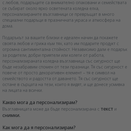
с любов, подаръците са внимателно опаковани и семействата
се събират около ярко осветената коледна елха,
персонализираните възглавници се превръщат в много
специални подаръци в празничната украса и атмосфера на
дома.
Подаръкът за вашите близки е идеален начин да покажете
своята любов и грижа към тях, като им подарите продукт с
огромна сантиментална стойност. Независимо дали е подарък
за родители, добри приятели или колеги от работа,
персонализираната коледна възглавница със сигурност ще
бъде незабравим спомен от тези празници. Тя със сигурност е
повече от просто декоративен елемент – тя е символ на
семейството и радостта от даването. Тя със сигурност ще
остане в сърцата на тези, които я видят, и ще донесе усмивка
на лицата на всички.
Какво мога да персонализирам?
текст
Възглавницата може да бъде персонализирана с
и
снимки.
Как мога да я персонализирам?