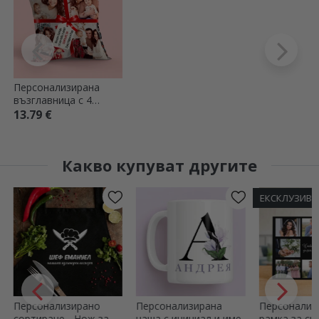
Персонализирана
възглавница с 4
снимки и послание -
13.79 €
Перфектният
подарък
Какво купуват другите
ЕКСКЛУЗИВНО
Персонализирана
Персонализирана
Персонализ
чаша с инициал и име
рамка за снимки за
пенливо вин