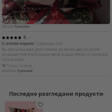
Raluca,
Румъния
5
/ 5
O achiziție inspirată
19 Декември 2025
Nu este prima dată când comand, de fiecare dată am primit
produsele mult mai frumoase decât în poză. Merită să comandați
orice produs!
Покажи превод
Andreea,
Румъния
Последно разгледани продукти