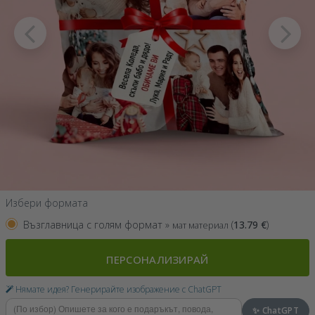
Избери формата
Възглавница с голям формат »
(
13.79
€
)
мат материал
ПЕРСОНАЛИЗИРАЙ
Нямате идея? Генерирайте изображение с ChatGPT
✨ ChatGPT