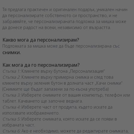
Тя предлага практичен и оригинален подарък, уникален начин
да персонализирате собственото си пространство, и не
забравяйте, че персонализираната подложка за мишка може
да донесе радост на всеки, независимо от възрастта.
Какво мога да персонализирам?
Подложката за мишка може да бъде персонализирана със
снимки.
Как мога да го персонализирам?
Стъпка 1:
Кликнете върху бутона „Персонализация“
Стъпка 2
: Кликнете върху примерна снимка и след това
кликнете върху зеления бутон в долната част „Качи снимки“
(Снимките ще бъдат запазени за по-късна употреба)
Стъпка 3:
Изберете снимките от вашия компютър, телефон или
таблет. Качването ще започне веднага.
Стъпка 4:
Изберете част от продукта, където искате да
използвате изображението.
Стъпка 5:
Изберете снимката, която искате да се появи в
избраната част.
Стъпка 6:
Ако е необходимо, можете да редактирате снимката,