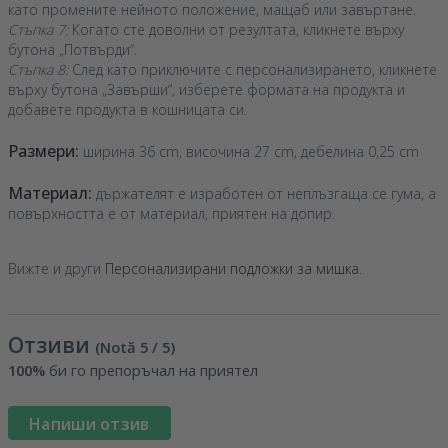
като промените нейното положение, мащаб или завъртане.
Стъпка 7:
Когато сте доволни от резултата, кликнете върху
бутона „Потвърди“.
Стъпка 8:
След като приключите с персонализирането, кликнете
върху бутона „Завърши“, изберете формата на продукта и
добавете продукта в кошницата си.
Размери:
ширина 36 cm, височина 27 cm, дебелина 0,25 cm
Материал:
държателят е изработен от неплъзгаща се гума, а
повърхността е от материал, приятен на допир.
Вижте и други
Персонализирани подложки за мишка
.
Отзиви
(Notă
5
/ 5
)
100%
би го препоръчал на приятел
Напиши отзив