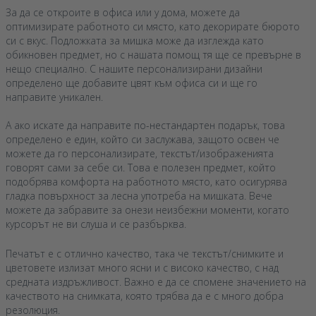
За да се откроите в офиса или у дома, можете да
оптимизирате работното си място, като декорирате бюрото
си с вкус. Подложката за мишка може да изглежда като
обикновен предмет, но с нашата помощ тя ще се превърне в
нещо специално. С нашите персонализирани дизайни
определено ще добавите цвят към офиса си и ще го
направите уникален.
А ако искате да направите по-нестандартен подарък, това
определено е един, който си заслужава, защото освен че
можете да го персонализирате, текстът/изображенията
говорят сами за себе си. Това е полезен предмет, който
подобрява комфорта на работното място, като осигурява
гладка повърхност за лесна употреба на мишката. Вече
можете да забравите за онези неизбежни моменти, когато
курсорът не ви слуша и се разбърква.
Печатът е с отлично качество, така че текстът/снимките и
цветовете излизат много ясни и с високо качество, с над
средната издръжливост. Важно е да се спомене значението на
качеството на снимката, която трябва да е с много добра
резолюция.