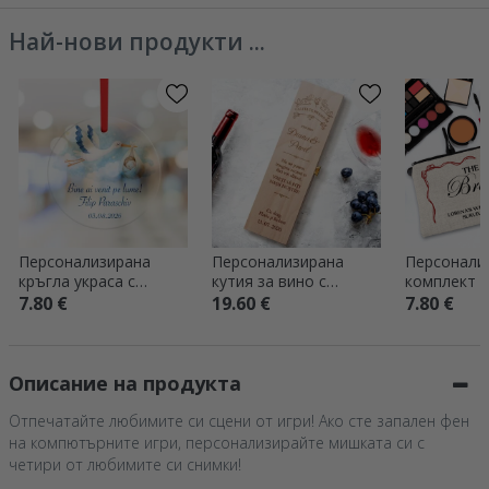
Най-нови продукти ...
Персонализирана
Персонализирана
Персонали
кръгла украса с
кутия за вино с
комплект з
надпис – „Добре
надпис – Premium
надпис – Е
7.80 €
19.60 €
7.80 €
дошъл на света“
булката
Описание на продукта
Отпечатайте любимите си сцени от игри! Ако сте запален фен
на компютърните игри, персонализирайте мишката си с
четири от любимите си снимки!