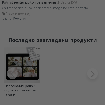
Potrivit pentru iubitori de game-ing
24 Април 2019
Calitate foarte bună iar claritatea imaginilor este perfectă.
Покажи превод
Iuliana,
Румъния
Последно разгледани продукти
Персонализирана XL
подложка за мишка с
4 снимки
9.80 €