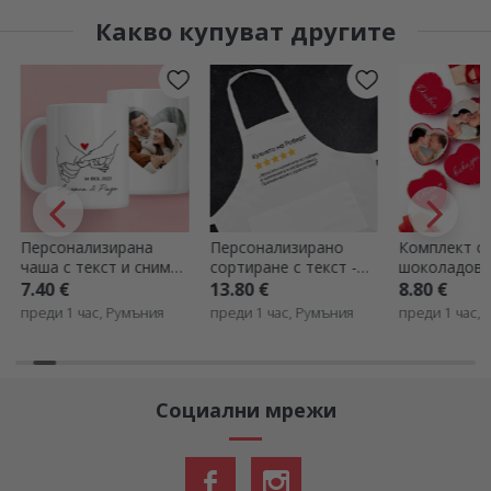
Какво купуват другите
Персонализирана
Персонализирано
Комплект от
чаша с текст и снимка
сортиране с текст -
шоколадови
във формата на
Преглед
персонализи
7.40 €
13.80 €
8.80 €
сърце - Promise
фотографии 
преди 1 час, Румъния
преди 1 час, Румъния
преди 1 час,
Скрито пос
Социални мрежи