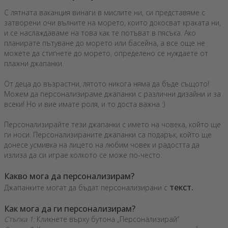
С лятната ваканция винаги в мислите ни, си представяме с
затворени очи вълните на морето, които докосват краката ни,
и се наслаждаваме на това как те потъват в пясъка. Ако
планирате пътуване до морето или басейна, а все още не
можете да стигнете до морето, определено се нуждаете от
плажни джапанки.
От деца до възрастни, лятото никога няма да бъде същото!
Можем да персонализираме джапанки с различни дизайни и за
всеки! Но и вие имате роля, и то доста важна :)
Персонализирайте тези джапанки с името на човека, който ще
ги носи. Персонализираните джапанки са подарък, който ще
донесе усмивка на лицето на любим човек и радостта да
излиза да си играе колкото се може по-често.
Какво мога да персонализирам?
текст.
Джапанките могат да бъдат персонализирани с
Как мога да ги персонализирам?
Стъпка 1:
Кликнете върху бутона „Персонализирай“