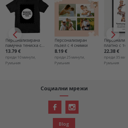
Персонализирана
Персонализиран
Персонализ
памучна тениска с
пъзел с 4 снимки
платно с те
вашата портретна
снимки - Та
13.79 €
8.19 €
22.38 €
графика
преди 10 минути,
преди 25 минути,
преди 35 мин
Румъния
Румъния
Румъния
Социални мрежи
Blog