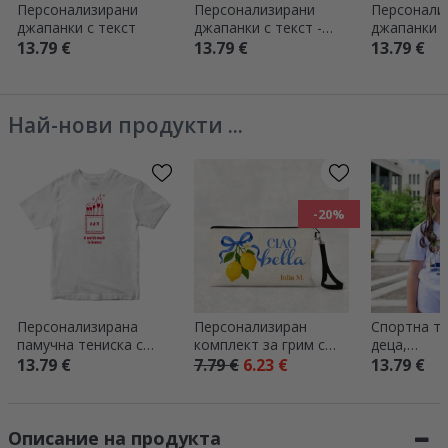
Персонализирани
Персонализирани
Персонали
джапанки с текст
джапанки с текст -
джапанки с
Акула
Folliage
13.79 €
13.79 €
13.79 €
Най-нови продукти ...
-20%
Персонализирана
Персонализиран
Спортна те
памучна тениска с
комплект за грим с
деца,
инициали – Heaven
надпис - Ciao bella
персонализ
13.79 €
7.79 €
6.23 €
13.79 €
снимка и т
Описание на продукта