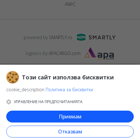
ANPC
powered by
SMARTLY.ro
logistics by
APACARGO.com
Този сайт използва бисквитки
cookie_description
Политика за бисквитки
УПРАВЛЕНИЕ НА ПРЕДПОЧИТАНИЯТА
© 2016-2026
StarGift
Romania,
București
, strada
Copilului nr. 6-
12, parter
,
Sector 1
, cod postal
012178
,
email:
Приемам
contact@stargift.bg
www.stargift.bg
STARGIFT SRL
, cod fiscal
40077992
Отказвам
Бързо плащане чрез