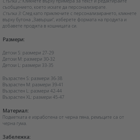
Стъпка 2:
Кликнете върху примера за текст и редактирайте
съобщението, което искате да персонализирате.
Стъпка 3:
След като приключите с персонализирането, кликнете
върху бутона „Завърши“, изберете формата на продукта и
добавете продукта в кошницата си.
Размери:
Детски S: размери 27-29
Детски M: размери 30-32
Детски L: размери 33-35
Възрастен S: размери 36-38
Възрастен M: размери 39-41
Възрастен L: размери 42-44
Възрастен XL: размери 45-47
Материал:
Подметката е изработена от черна пяна, ремъците са от
черна гума.
Забележка: