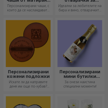
история!
Персонализирани
Персонализирани
чаши от матирано
отварачки за
стъкло
бутилки и
Персонализирани чаши, с
Идеални за любителите на
тирбушони
които да се наслаждавате
бира и вино, отварачките
всеки ден!
за бутилки и тирбушоните
могат да придобият изцяло
нов вид, когато са
персонализирани.