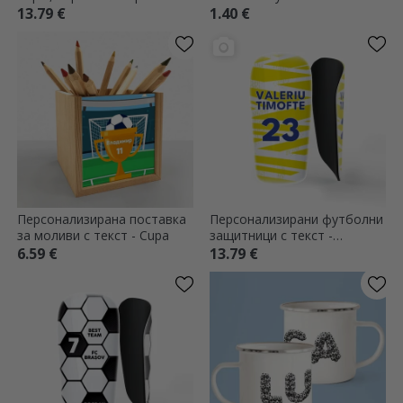
лого и име
13.79 €
1.40 €
Персонализирана поставка
Персонализирани футболни
за моливи с текст - Cupa
защитници с текст -
Цветовете на вашия отбор
6.59 €
13.79 €