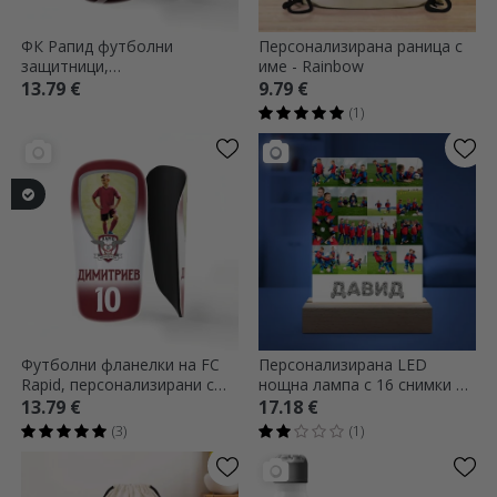
ФК Рапид футболни
Персонализирана раница с
защитници,
име - Rainbow
персонализирани с текст -
13.79 €
9.79 €
Модел
(1)
Футболни фланелки на FC
Персонализирана LED
Rapid, персонализирани с
нощна лампа с 16 снимки и
фотографии и текст
имена - Футбол
13.79 €
17.18 €
(3)
(1)