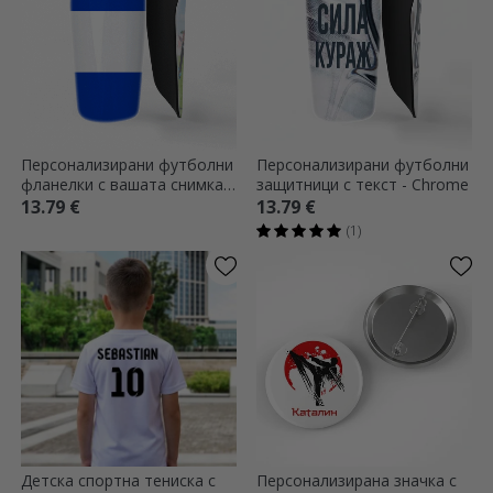
Персонализирани футболни
Персонализирани футболни
фланелки с вашата снимка и
защитници с текст - Chrome
цветовете на отбора - Idol
13.79 €
13.79 €
(1)
Детска спортна тениска с
Персонализирана значка с