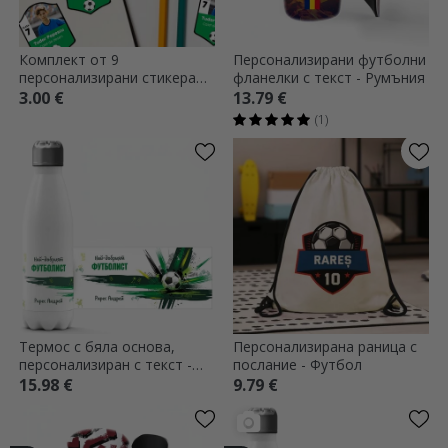
Комплект от 9
Персонализирани футболни
персонализирани стикера
фланелки с текст - Румъния
(самозалепващи се етикети)
3.00 €
13.79 €
- FIFA
(1)
Термос с бяла основа,
Персонализирана раница с
персонализиран с текст -
послание - Футбол
Ball
15.98 €
9.79 €