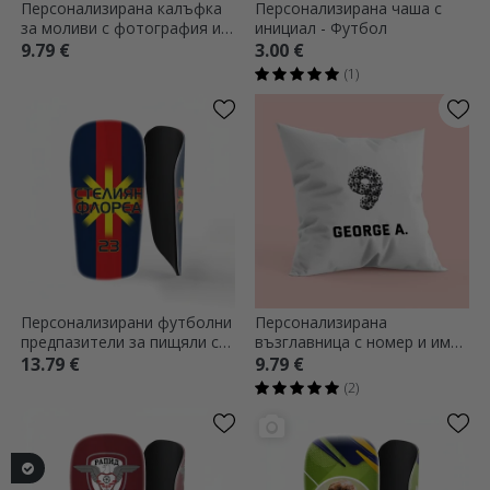
Персонализирана калъфка
Персонализирана чаша с
за моливи с фотография и
инициал - Футбол
текст - Футбол
9.79 €
3.00 €
(1)
Персонализирани футболни
Персонализирана
предпазители за пищяли с
възглавница с номер и име -
текст - Червено-сини
Футбол
13.79 €
9.79 €
(2)