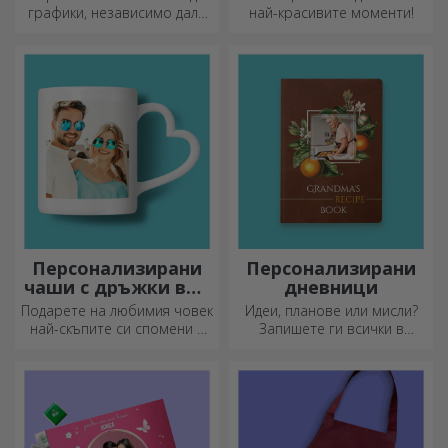
Персонализирани
Персонализирани
подаръци с вашите
календари
графики
Приемаме всякакъв вид
Месеците от годината с
графики, независимо дали
най-красивите моменти!
са снимки, текст или и двете.
:) Сега можете да получите
подаръка, който искате!