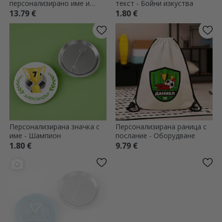
персонализирано име и
текст - Бойни изкуства
номер на гърба – модел
13.79 €
1.80 €
„футбол“
Персонализирана значка с
Персонализирана раница с
име - Шампион
послание - Оборудване
1.80 €
9.79 €