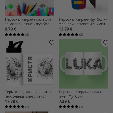
Персонализирана калъфка
Персонализирани футболни
за моливи с име - Футбол
фланелки с текст и снимки -
Idol
9.79 €
13.79 €
(2)
(2)
Термос с дръжка и сламка,
Персонализирана чаша с
персонализиран с текст -
име - Футбол
Футбол
17.78 €
7.39 €
(2)
(2)