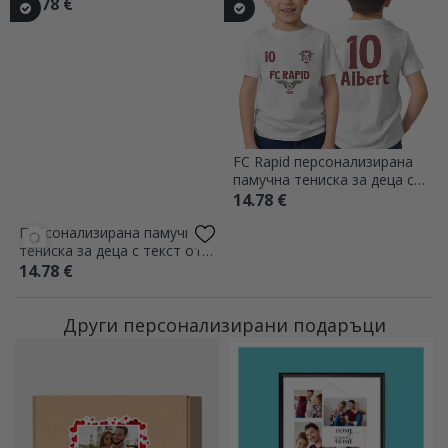
FC Rapid персонализирана
FC Rapid персонализирана
памучна тениска за деца с
памучна тениска за деца с
текст отпред и отзад - Basic
текст отпред и отзад -
14.78 €
14.78 €
Team
Team
Персонализирана памучна
тениска за деца с текст от