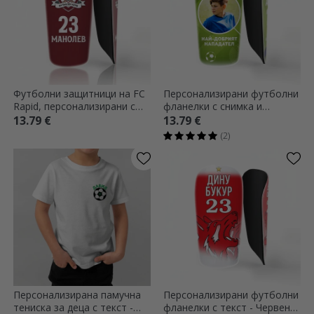
Футболни защитници на FC
Персонализирани футболни
Rapid, персонализирани с
фланелки с снимка и
лого и текст
послание
13.79 €
13.79 €
(2)
Персонализирана памучна
Персонализирани футболни
тениска за деца с текст -
фланелки с текст - Червено