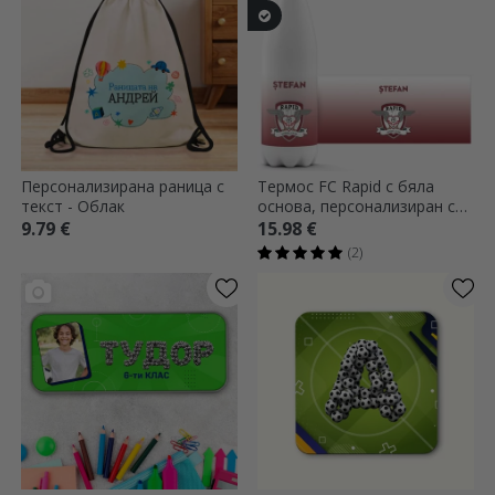
Персонализирана раница с
Термос FC Rapid с бяла
текст - Облак
основа, персонализиран с
име и лого
9.79 €
15.98 €
(2)