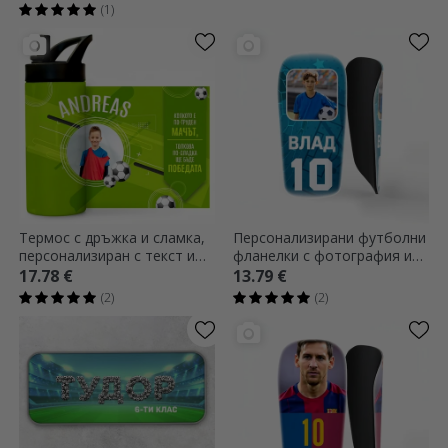
(1)
Термос с дръжка и сламка,
Персонализирани футболни
персонализиран с текст и
фланелки с фотография и
снимка - Малкият
текст
17.78 €
13.79 €
футболист
(2)
(2)