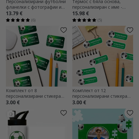
Персонализирани футболни
Термос с бяла основа,
фланелки с фотографии и
персонализиран с име -
текст - Футбол
Футбол
13.79 €
15.98 €
(6)
(5)
Комплект от 8
Комплект от 12
персонализирани стикера
персонализирани стикера
(самозалепващи се етикети)
(самозалепващи се етикети)
3.00 €
3.00 €
за училище - Футбол
за училище - Спорт