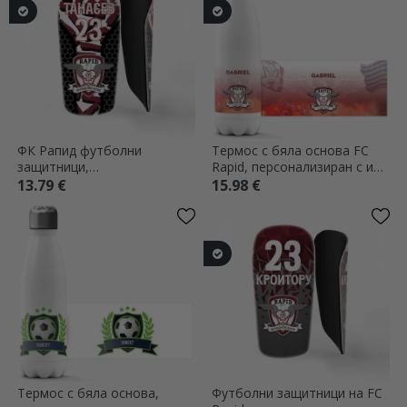
ФК Рапид футболни
Термос с бяла основа FC
защитници,
Rapid, персонализиран с име
персонализирани с текст -
- Rapid Gallery
13.79 €
15.98 €
Щитове
Термос с бяла основа,
Футболни защитници на FC