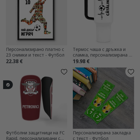
Персонализирано платно с
Термос чаша с дръжка и
23 снимки и текст - Футбол
сламка, персонализирана с
име - Футболен фен
22.38 €
19.98 €
Футболни защитници на FC
Персонализирана закладка
Rapid, персонализирани с
с текст - Футбол