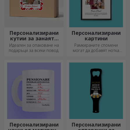
двете страни - Футбол
14.78 €
Други персонализирани подаръци
Персонализирани
Персонализирани
кутии за занаяти
картини
със стикери
Идеален за опаковане на
Рамкираните спомени
подаръци за всеки повод.
могат да добавят нотка
оригиналност към вашия
дом, да персонализират
вашите картини и да
създадат вашата собствена