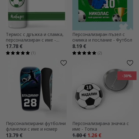
Термос с дръжка и сламка,
Персонализиран пъзел с
персонализиран с име -
снимка и послание - Футбол
Футбол
17.78 €
8.19 €
(1)
(2)
-30%
Персонализирани футболни
Персонализирана значка с
фланелки с име и номер
име - Топка
13.79 €
1.80 €
1.26 €