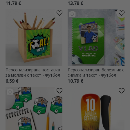
Топка
и бяло
11.79 €
13.79 €
Персонализирана поставка
Персонализиран бележник с
за моливи с текст - Футбол
снимка и текст - Футбол
6.59 €
10.79 €