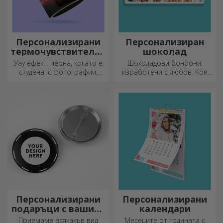
Малки идеи, големи
Организирайте времето си
резултати! Вкусните ястия се
по уникален начин!
приготвят с най-
креативните кухненски
ножове, изберете
подходящия!
Персонализирани
Персонализиран
термочувствителни
шоколад
чаши
Уау ефект: черна, когато е
Шоколадови бонбони,
студена, с фотографии,
изработени с любов. Кои
когато е гореща.
ще изберете?
Термочувствителната чаша
е специален подарък за
всеки.