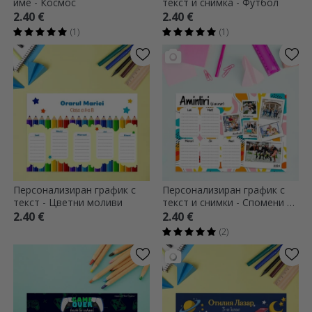
име - Космос
текст и снимка - Футбол
2.40 €
2.40 €
(1)
(1)
Персонализиран график с
Персонализиран график с
текст - Цветни моливи
текст и снимки - Спомени от
училище
2.40 €
2.40 €
(2)