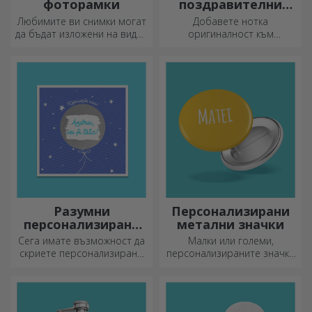
фоторамки
поздравителни
картички и
Любимите ви снимки могат
Добавете нотка
картички
да бъдат изложени на видно
оригиналност към
място – изберете
подаръка, който искате да
персонализирани
подарите. Допълнете
фоторамки!
подаръка с
персонализирана картичка
или поздравителна
картичка.
Разумни
Персонализирани
персонализирани
метални значки
поздравителни
Сега имате възможност да
Малки или големи,
картички и
скриете персонализирано
персонализираните значки
картички
съобщение за вашите
могат да бъдат малка
близки и да ги изненадате,
радост, когато са
независимо от повода.
персонализирани. Предмет,
който носи късмет, усмивки