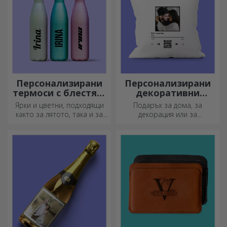
Персонализирани
Персонализирани
термоси с блестящ
декоративни
дизайн
възглавници
Ярки и цветни, подходящи
Подарък за дома, за
както за лятото, така и за
декорация или за
зимата, термосите са лесни
прегръдка,
за персонализиране и
персонализираните
можете да ги носите
възглавници са идеални за
навсякъде с вас!
всеки повод.