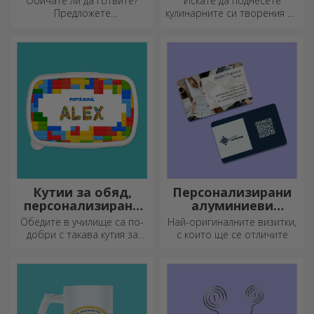
Обичате ли да готвите?
Искате да поднесете
Предложете
кулинарните си творения по
персонализирани престилки
наистина впечатляващ
с бродерия за всеки готвач!
начин? Изберете плочи от
шисти и създайте свой
собствен дизайн!
Кутии за обяд,
Персонализирани
персонализирани
алуминиеви
касероли
визитни картички
Обедите в училище са по-
Най-оригиналните визитки,
добри с такава кутия за
с които ще се отличите
храна. Персонализирайте я
и подгответе вашето дете
за нов ден!