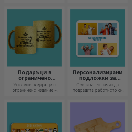
елегантно представяне на
затова вкусните ястия се
бутилки вино.
приготвят с най-
креативните ножове.
Изберете подходящия!
Подаръци в
Персонализирани
ограничено
подложки за
издание
мишка
Уникални подаръци в
Оригинален начин да
ограничено издание –
подредите работното си
специални изненади за
място е да
незабравими моменти
персонализирате най-
готините си подложки за
мишка.