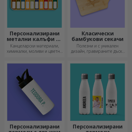
Персонализирани
Класически
метални калъфи за
бамбукови секачи
моливи
Канцеларски материали,
Полезни и с уникален
химикалки, моливи и цветни
дизайн, гравираните дъски
маркери могат да се
за рязане са идеални за
съхраняват заедно в
най-апетитните деликатеси,
персонализираните калъфи
приготвени в кухнята.
за моливи на StarGift!
Персонализирани
Персонализирани
термоси с дръжки
термоси