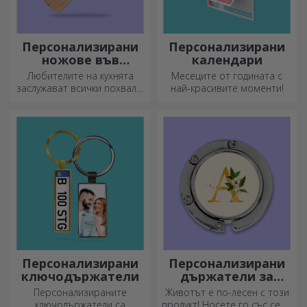
Персонализирани
Персонализирани
ножове във
календари
формата на
Любителите на кухнята
Месеците от годината с
бутилка
заслужават всички похвали.
най-красивите моменти!
Ножовете с форма на
бутилка са идеални за
сервиране на готови
деликатеси.
Персонализирани
Персонализирани
ключодържатели
държатели за
чанти за маса
Персонализираните
Животът е по-лесен с този
ключодържатели са
продукт! Носете го със себе