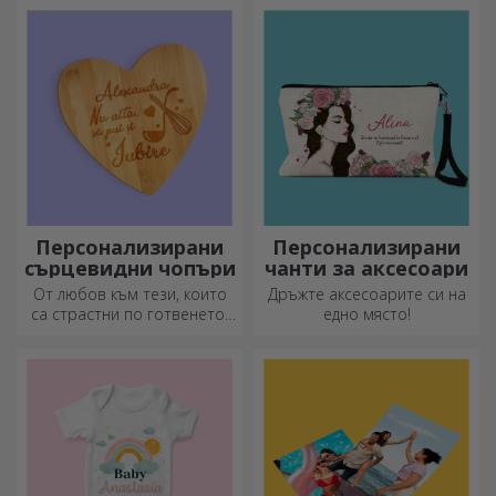
отпечатани, за да
подходящи за всеки сезон.
преобразят всяко
пространство. Модерни
дизайни, ярки цветове и
първокласно качество –
идеални за добавяне на
индивидуалност към вашия
дом, офис или студио.
Персонализирани
Персонализирани
сърцевидни чопъри
чанти за аксесоари
От любов към тези, които
Дръжте аксесоарите си на
са страстни по готвенето,
едно място!
създадохме подаръци във
формата на сърце за най-
умелите домакини.