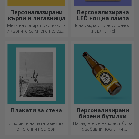
Персонализирани
Персонализирана
кърпи и лигавници
LED нощна лампа
Меки на допир, престилките
Подарък, който носи радост
и кърпите са много полезни
и вълнение!
и идеални за носене
навсякъде!
Плакати за стена
Персонализирани
бирени бутилки
Открийте нашата колекция
Насладете се на крафт бира
от стенни постери,
с забавни послания,
професионално
картинки или дизайни,