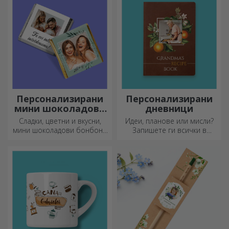
Персонализирани
Персонализирани
мини шоколадови
дневници
бонбони
Сладки, цветни и вкусни,
Идеи, планове или мисли?
мини шоколадови бонбони
Запишете ги всички в
могат да се предлагат в
персонализиран дневник и
комплекти или поотделно,
съхранявайте всичките си
идеални за всеки любител
спомени наблизо.
на шоколада.