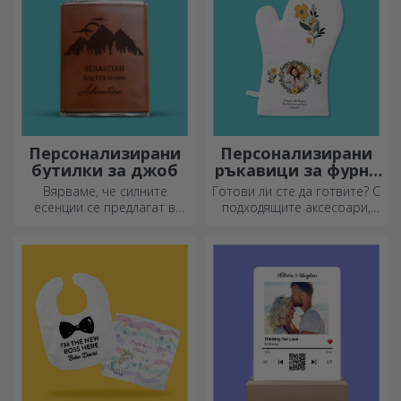
и добро настроение!
Персонализирани
Персонализирани
бутилки за джоб
ръкавици за фурна
и кухненски
Вярваме, че силните
Готови ли сте да готвите? С
аксесоари
есенции се предлагат в
подходящите аксесоари,
малки бутилки. Какво ще
ръкавиците за фурна и
кажете за персонализирана
прихватките за тенджери
джобна бутилка?
ще улеснят работата ви в
кухнята.