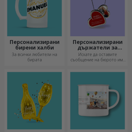
Персонализирани
Персонализирани
бирени халби
държатели за
съобщения
За всички любители на
Искате да оставите
бирата
съобщение на бюрото им?
Оставете им скъп спомен с
персонализирани
държатели за съобщения.