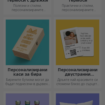
Полезни и стилни,
Практични и стилни,
персонализираните
персонализираните
термоси са идеални за
термоси са идеални за
наслаждаване на любимата
наслада на любимата ви
ви напитка през всеки
напитка, студена през
сезон.
лятото и топла през зимата.
Персонализирани
Персонализирани
каси за бира
двустранни
алуминиеви карти
Бирените бутилки могат да
Дръжте най-красивите си
бъдат поднесени в дървени
спомени близо до сърцето
кутии с гравирано име на
си, заедно с любимите си
получателя и придружени от
хора.
персонализирано послание.