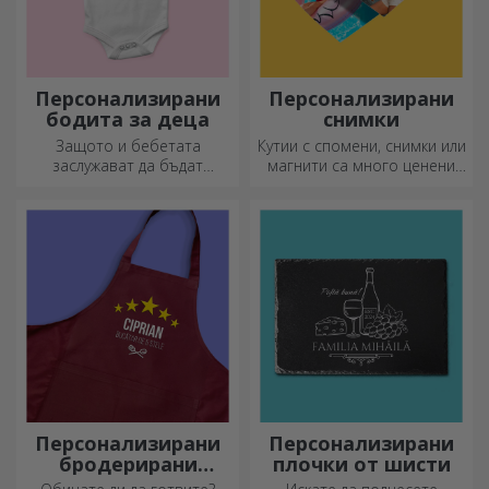
Персонализирани
Персонализирани
бодита за деца
снимки
Защото и бебетата
Кутии с спомени, снимки или
заслужават да бъдат
магнити са много ценени
модерни!
подаръци. Изберете
любимите си снимки и
подарете оригинални
подаръци.
Персонализирани
Персонализирани
бродерирани
плочки от шисти
шорти