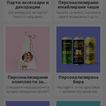
Парти аксесоари и
Персонализирани
декорации
емайлирани чаши
Организирате ли парти?
Чашите са много търсени и
Нека го направим
имате възможност да ги
специално! Аксесоарите и
персонализирате и да ги
декорациите за партита са
носите със себе си, където
създадени, за да оживят
и да отидете, защото
атмосферата.
емайлираните не се чупят.
Персонализирани
Персонализирана
комплекти за
бира
засаждане на
Специални мърцишорчета
Насладете се на една бира
пирамидални
за една прекрасна пролет!
с забавни послания или
цветя
дизайни!