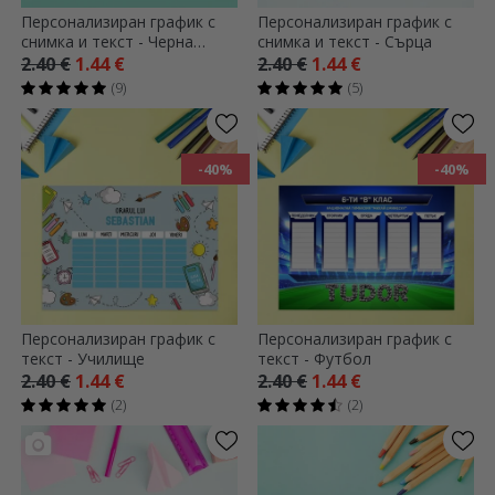
Персонализиран график с
Персонализиран график с
снимка и текст - Черна
снимка и текст - Сърца
дъска
2.40 €
1.44 €
2.40 €
1.44 €
(9)
(5)
-40%
-40%
Персонализиран график с
Персонализиран график с
текст - Училище
текст - Футбол
2.40 €
1.44 €
2.40 €
1.44 €
(2)
(2)