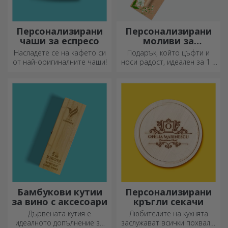
Персонализирани
Персонализирани
чаши за еспресо
моливи за
засаждане
Насладете се на кафето си
Подарък, който цъфти и
от най-оригиналните чаши!
носи радост, идеален за 1 и
8 март
Бамбукови кутии
Персонализирани
за вино с аксесоари
кръгли секачи
Дървената кутия е
Любителите на кухнята
идеалното допълнение за
заслужават всички похвали,