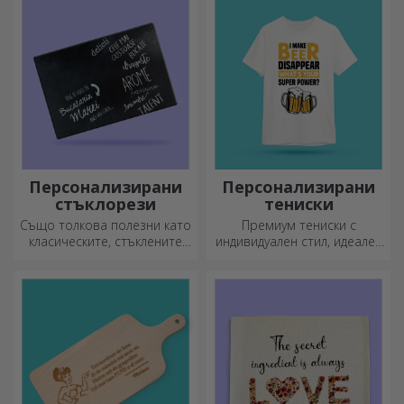
придават елегантност и
стил!
Персонализирани
Персонализирани
стъклорези
тениски
Също толкова полезни като
Премиум тениски с
класическите, стъклените
индивидуален стил, идеален
секачи имат уникален
подарък за вашите близки.
дизайн, лесно се почистват
Персонализиране на
и съхраняват и ще придадат
памучни или спортни
индивидуален стил на
модели, изберете
вашата кухня.
подходящия!