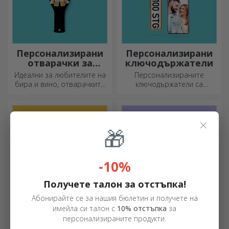
Персонализирани
Персонализирани
отварачки за
ключодържатели
бутилки и
Идеални за любителите на
Персонализираните
тирбушони
бира и вино, отварачките
ключодържатели са
за бутилки и тирбушоните
подарък, който винаги
могат да придобият изцяло
можете да носите със себе
нов вид, когато са
си, идеален за да им
×
персонализирани.
напомняте за вас всеки ден.
🎁
-10%
Получете талон за отстъпка!
Абонирайте се за нашия бюлетин и получете на
имейла си талон с
10% отстъпка
за
Персонализирани
Подаръци с
персонализираните продукти.
двустранни
персонализирани