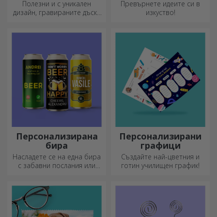
Полезни и с уникален
Превърнете идеите си в
дизайн, гравираните дъски
изкуство!
за рязане са идеални за
най-апетитните деликатеси,
приготвени в кухнята.
Персонализирана
Персонализирани
бира
графици
Насладете се на една бира
Създайте най-цветния и
с забавни послания или
готин училищен график!
дизайни!