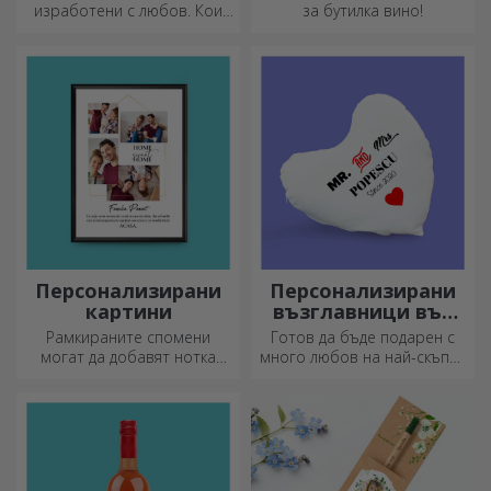
изработени с любов. Кои
за бутилка вино!
ще изберете?
Персонализирани
Персонализирани
картини
възглавници във
формата на сърце
Рамкираните спомени
Готов да бъде подарен с
могат да добавят нотка
много любов на най-скъпия
оригиналност към вашия
ви човек.
дом, да персонализират
вашите картини и да
създадат вашата собствена
история!