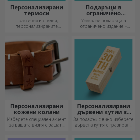
Персонализирани
Подаръци в
термоси
ограничено
издание
Практични и стилни,
Уникални подаръци в
персонализираните
ограничено издание –
термоси са идеални за
специални изненади за
наслада на любимата ви
незабравими моменти
напитка, студена през
лятото и топла през зимата.
Персонализирани
Персонализирани
кожени колани
дървени кутии за
вино
Изберете специален акцент
За подарък с вино изберете
за вашата визия с вашата
дървена кутия с гравирани
инициал или име!
специални послания.
Персонализираните колани