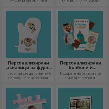
стъклени орнаменти и
деня им още по-хубав?
подарете на близките си
Оставете им скъп спомен с
оригинални и уникални
помощта на подложки за
подаръци!
чаши, които лесно могат да
бъдат персонализирани.
Персонализирани
Персонализирани
ръкавици за фурна
бонбони и
и кухненски
сладкиши
Готови ли сте да готвите? С
Подарете на близките си
аксесоари
подходящите аксесоари,
сладки спомени и
ръкавиците за фурна и
направете деня им по-
прихватките за тенджери
красив! Изберете модела,
ще улеснят работата ви в
който ви харесва, и им
кухнята.
подарете сладък
персонализиран подарък!