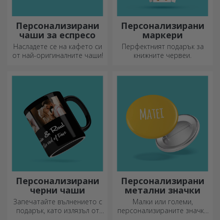
Персонализирани
Персонализирани
чаши за еспресо
маркери
Насладете се на кафето си
Перфектният подарък за
от най-оригиналните чаши!
книжните червеи.
Персонализирани
Персонализирани
черни чаши
метални значки
Запечатайте вълнението с
Малки или големи,
подарък, като излязъл от
персонализираните значки
приказка! Изцяло черните
могат да бъдат малка