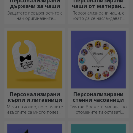
Персонализирани
Персонализирани
държачи за чаши
чаши от матирано
стъкло
Защитете повърхностите с
Персонализирани чаши, с
най-оригиналните
които да се наслаждавате
подложки.
всеки ден!
Персонализирани
Персонализирани
кърпи и лигавници
стенни часовници
Меки на допир, престилките
Тик-так! Времето минава, но
и кърпите са много полезни
спомените ти остават!
и идеални за носене
Подреди моментите си в
навсякъде!
няколко снимки и ще имаш
най-специалния часовник!