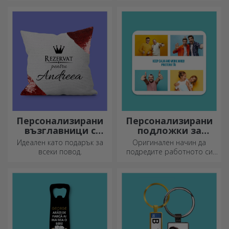
чаши с изображения или
радост, когато са
текст правят силно
персонализирани. Предмет,
впечатление на всеки,
който носи късмет, усмивки
който ги получи като
и добро настроение!
подарък.
Персонализирани
Персонализирани
възглавници с
подложки за
пайети
мишка
Идеален като подарък за
Оригинален начин да
всеки повод.
подредите работното си
място е да
персонализирате най-
готините си подложки за
мишка.