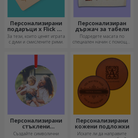
Персонализирани
Персонализиран
подаръци x Flick Mr
държач за табели
Rima
За тези, които ценят играта
Подредете масата по
с думи и смислените рими.
специален начин с помощта
на подложки за чинии. Те
могат да бъдат
персонализирани с
послание или името на
всеки член на масата.
Персонализирани
Персонализирани
стъклени
кожени подложки
орнаменти
Създайте символични
Искате ли да направите