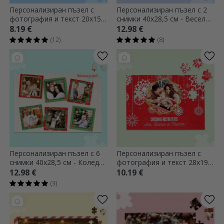
Персонализиран пъзел с
Персонализиран пъзел с 2
фотография и текст 20x15
снимки 40x28,5 см - Весела
см - Зима
Коледа
8.19 €
12.98 €
(12)
(8)
Персонализиран пъзел с 6
Персонализиран пъзел с
снимки 40x28,5 см - Коледни
фотография и текст 28x19
спомени
см - Нашето Коледа
12.98 €
10.19 €
(3)