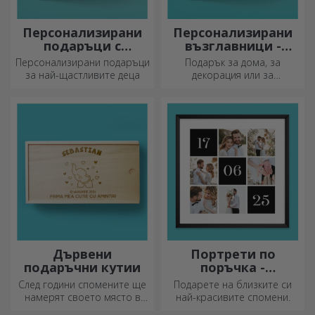
Персонализирани
Персонализирани
подаръци с
възглавници -
официална
голям формат
Персонализирани подаръци
Подарък за дома, за
лицензия - TraLaLa
за най-щастливите деца
декорация или за
прегръдка,
персонализираните
възглавници са идеални за
всеки повод.
Дървени
Портрети по
подаръчни кутии
поръчка -
квадратен формат
След години спомените ще
Подарете на близките си
намерят своето място в
най-красивите спомени.
подаръчни кутии.