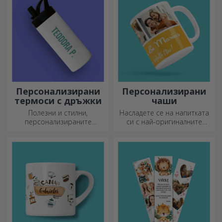
Персонализирани
Персонализирани
термоси с дръжки
чаши
Полезни и стилни,
Насладете се на напитката
персонализираните
си с най-оригиналните
термоси са идеални за
персонализирани чаши.
наслаждаване на любимата
ви напитка през всеки
сезон.