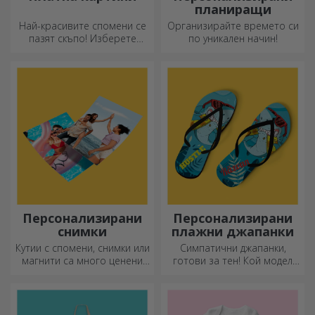
планиращи
Най-красивите спомени се
Организирайте времето си
пазят скъпо! Изберете
по уникален начин!
подарък, който ще
развълнува!
Персонализирани
Персонализирани
снимки
плажни джапанки
Кутии с спомени, снимки или
Симпатични джапанки,
магнити са много ценени
готови за тен! Кой модел
подаръци. Изберете
ще изберете да
любимите си снимки и
персонализирате?
подарете оригинални
подаръци.