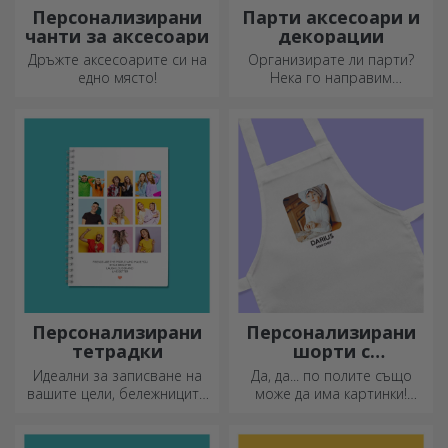
Персонализирани
Парти аксесоари и
чанти за аксесоари
декорации
Дръжте аксесоарите си на
Организирате ли парти?
едно място!
Нека го направим
специално! Аксесоарите и
декорациите за партита са
създадени, за да оживят
атмосферата.
Персонализирани
Персонализирани
тетрадки
шорти с
фотографии
Идеални за записване на
Да, да... по полите също
вашите цели, бележниците
може да има картинки!
са идеални за такива
Атрактивна колекция от
задачи.
оригинални поли.