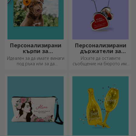
Персонализирани
Персонализирани
кърпи за
държатели за
почистване на
съобщения
Идеален за да имате винаги
Искате да оставите
екрани и стъкла
под ръка или за да
съобщение на бюрото им?
подарите на близките си.
Оставете им скъп спомен с
персонализирани
държатели за съобщения.