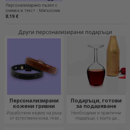
Персонализирано пъзел с
снимка и текст - Магьосник
8.19 €
Други персонализирани подаръци
Персонализирани
Подаръци, готови
кожени гривни
за подаряване
Изработени изцяло на ръка
Необходими и практични
от естествена кожа, тези
подаръци, с които да
персонализирани гривни са
изненадате близките си!
подходящи както за него,
Изберете първокласни