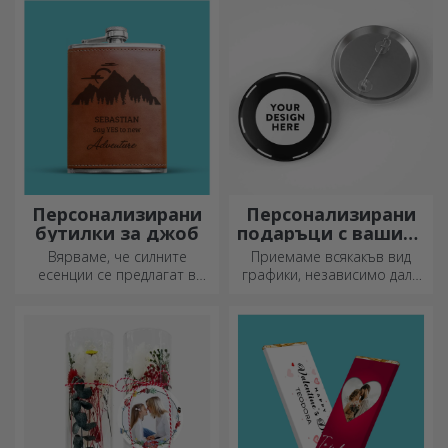
така и за нея.
подаръци с бърза доставка,
независимо от повода!
Персонализирани
Персонализирани
бутилки за джоб
подаръци с вашите
графики
Вярваме, че силните
Приемаме всякакъв вид
есенции се предлагат в
графики, независимо дали
малки бутилки. Какво ще
са снимки, текст или и двете.
кажете за персонализирана
:) Сега можете да получите
джобна бутилка?
подаръка, който искате!