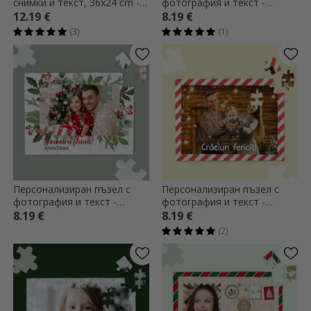
снимки и текст, 36x24 cm -
фотография и текст -
Весели празници
Помощникът на Дядо
12.19 €
8.19 €
Коледа
(3)
(1)
Персонализиран пъзел с
Персонализиран пъзел с
фотография и текст -
фотография и текст -
Приказно Коледа
Весела Коледа
8.19 €
8.19 €
(2)