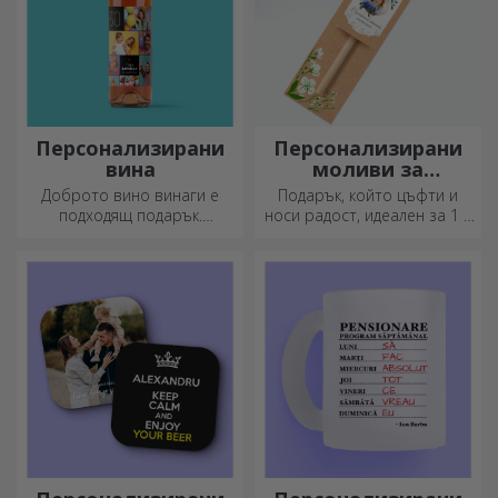
Персонализирани
Персонализирани
вина
моливи за
засаждане
Доброто вино винаги е
Подарък, който цъфти и
подходящ подарък.
носи радост, идеален за 1 и
Изберете персонализирано
8 март
вино и го подарете с името
на получателя върху него.