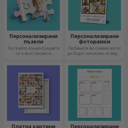
Персонализирани
Персонализирани
пъзели
фоторамки
Тествайте концентрацията
Любимите ви снимки могат
си и възстановете
да бъдат изложени на видно
изображението на
място – изберете
персонализиран пъзел с
персонализирани
любимите си снимки.
фоторамки!
Платна картини
Персонализирани