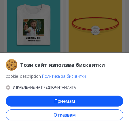
Персонализирани
Персонализирани
спортни тениски
златни и сребърни
Този сайт използва бисквитки
гривни
Насладете се на спорта,
Изберете елегантен и
който практикувате, с
семпъл аксесоар, който
cookie_description
Политика за бисквитки
персонализирана тениска с
според вас най-добре
вашето име или снимка – тя
отразява личността на
УПРАВЛЕНИЕ НА ПРЕДПОЧИТАНИЯТА
може да се превърне във
човека, който ще го носи.
вашата любима!
Приемам
Отказвам