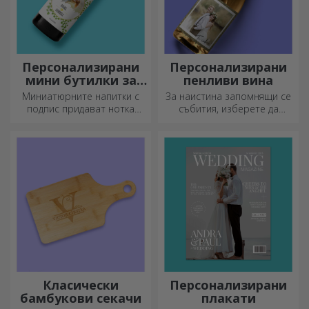
дом, офис или студио.
Персонализирани
Персонализирани
мини бутилки за
пенливи вина
вино
Миниатюрните напитки с
За наистина запомнящи се
подпис придават нотка
събития, изберете да
любов и емоция, когато са
персонализирате етикета
персонализирани.
на пенливо вино и се
насладете на момента до
краен предел!
Класически
Персонализирани
бамбукови секачи
плакати