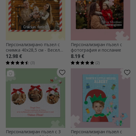
Персонализирано пъзел с
Персонализиран пъзел с
снимка 40x28,5 см - Весела
фотография и послание
Коледа
12.98 €
8.19 €
(3)
(2)
Персонализиран пъзел с 3
Персонализиран пъзел с