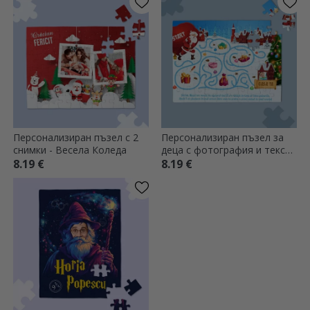
Персонализиран пъзел с 2
Персонализиран пъзел за
снимки - Весела Коледа
деца с фотография и текст -
Пътят на Дядо Коледа
8.19 €
8.19 €