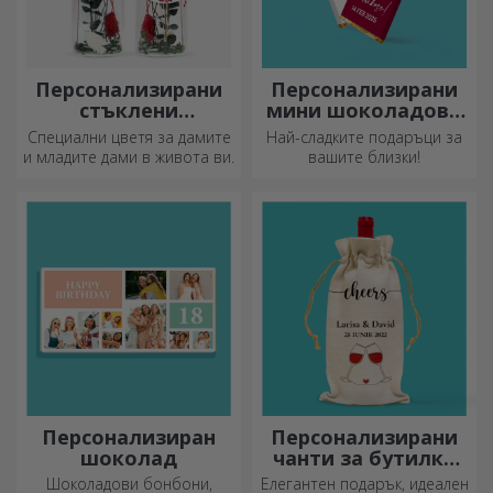
Персонализирани
Персонализирани
стъклени
мини шоколадови
орнаменти с
барове
Специални цветя за дамите
Най-сладките подаръци за
консервирани
и младите дами в живота ви.
вашите близки!
цветя
Персонализиран
Персонализирани
шоколад
чанти за бутилки
вино
Шоколадови бонбони,
Елегантен подарък, идеален