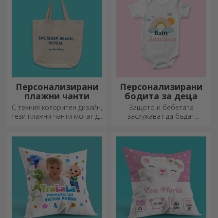
Персонализирани
Персонализирани
плажни чанти
бодита за деца
С техния колоритен дизайн,
Защото и бебетата
тези плажни чанти могат да
заслужават да бъдат
бъдат идеалният подарък за
модерни!
любим човек или, защо не,
нов аксесоар във вашата
колекция от чанти.