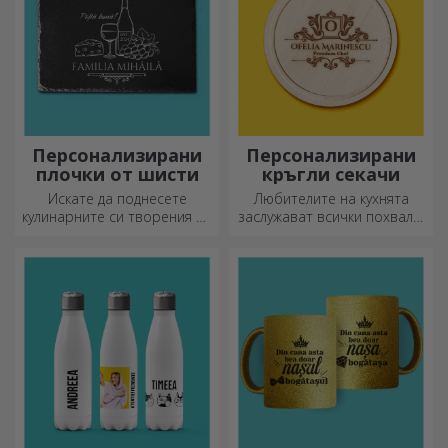
Персонализирани
Персонализирани
плочки от шисти
кръгли секачи
Искате да поднесете
Любителите на кухнята
кулинарните си творения по
заслужават всички похвали,
наистина впечатляващ
затова вкусните ястия се
начин? Изберете плочи от
приготвят с най-
шисти и създайте свой
креативните ножове.
собствен дизайн!
Изберете подходящия!