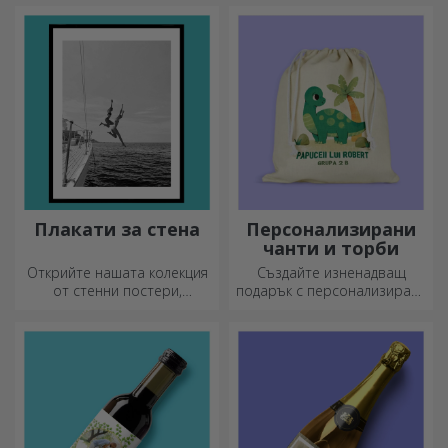
Персонализирайте ги с най-
оригиналното послание.
Плакати за стена
Персонализирани
чанти и торби
Открийте нашата колекция
Създайте изненадващ
от стенни постери,
подарък с персонализирана
професионално
чанта, уникален дизайн от
отпечатани, за да
вашите снимки и послания
преобразят всяко
„Честит рожден ден“.
пространство. Модерни
дизайни, ярки цветове и
първокласно качество –
идеални за добавяне на
индивидуалност към вашия