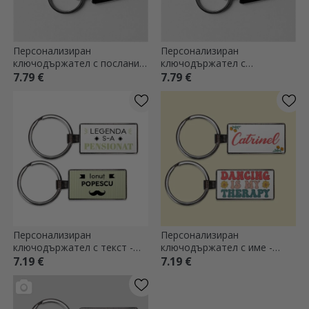
Персонализиран
Персонализиран
ключодържател с послание
ключодържател с
- модел футбол
фотография и текст -
7.79 €
7.79 €
футболен дизайн
Персонализиран
Персонализиран
ключодържател с текст -
ключодържател с име -
Оттеглила се легенда
Танцьор
7.19 €
7.19 €