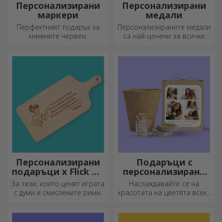
Персонализирани
Персонализирани
маркери
медали
Перфектният подарък за
Персонализираните медали
книжните червеи.
са най-ценени за всички
положени усилия.
Персонализирайте ги и
признайте заслугите им!
Персонализирани
Подаръци с
подаръци x Flick Mr
персонализирани
Rima
комплекти за
За тези, които ценят играта
Наслаждавайте се на
засаждане
с думи и смислените рими.
красотата на цветята всеки
ден!