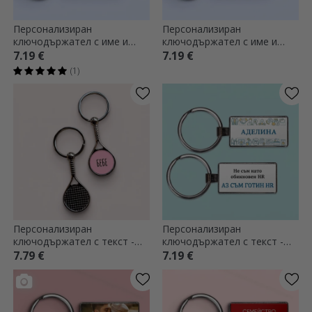
Персонализиран
Персонализиран
ключодържател с име и
ключодържател с име и
текст - Полицай
текст - Инженер
7.19 €
7.19 €
(1)
Персонализиран
Персонализиран
ключодържател с текст -
ключодържател с текст -
Бебе
HR
7.79 €
7.19 €