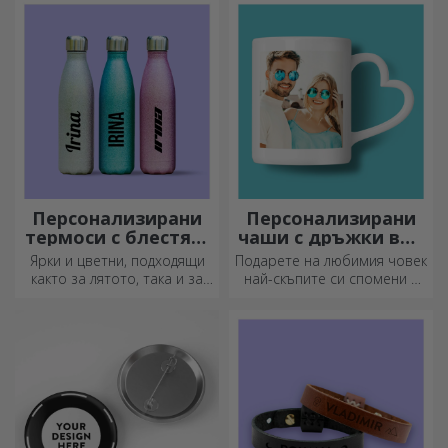
за нов ден!
Персонализирани
Персонализирани
термоси с блестящ
чаши с дръжки във
дизайн
формата на сърце
Ярки и цветни, подходящи
Подарете на любимия човек
както за лятото, така и за
най-скъпите си спомени с
зимата, термосите са лесни
персонализирани чаши с
за персонализиране и
дръжки във формата на
можете да ги носите
сърце.
навсякъде с вас!