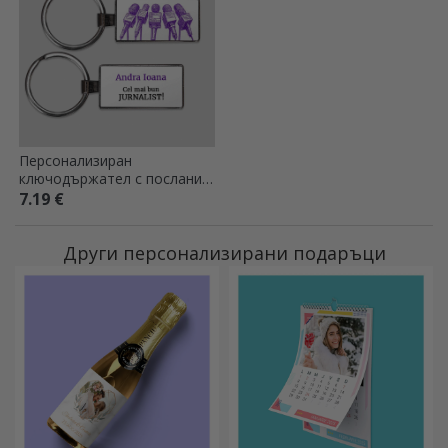
Персонализиран
ключодържател с послание
- Журналист
7.19 €
Други персонализирани подаръци