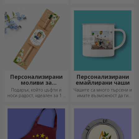
подход
Персонализирани
Персонализирани
моливи за
емайлирани чаши
засаждане
Подарък, който цъфти и
Чашите са много търсени и
носи радост, идеален за 1 и
имате възможност да ги
8 март
персонализирате и да ги
носите със себе си, където
и да отидете, защото
емайлираните не се чупят.