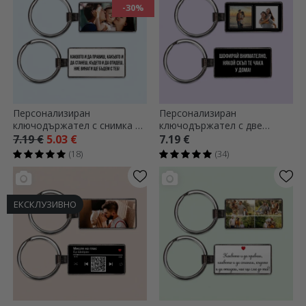
-30%
Персонализиран
Персонализиран
ключодържател с снимка и
ключодържател с две
послание
квадратни снимки и текст
7.19 €
5.03 €
7.19 €
(18)
(34)
ЕКСКЛУЗИВНО