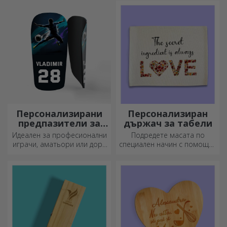
съхранявайте всичките си
Изберете първокласни
спомени наблизо.
подаръци с бърза доставка,
независимо от повода!
Персонализирани
Персонализиран
предпазители за
държач за табели
футбол
Идеален за професионални
Подредете масата по
играчи, аматьори или дори
специален начин с помощта
деца, които обичат футбола
на подложки за чинии. Те
могат да бъдат
персонализирани с
послание или името на
всеки член на масата.