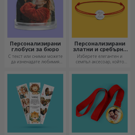
Персонализирани
Персонализирани
глобуси за бюро
златни и сребърни
гривни
С текст или снимки можете
Изберете елегантен и
да изненадате любимия
семпъл аксесоар, който
човек с специален аксесоар
според вас най-добре
за офиса.
отразява личността на
човека, който ще го носи.