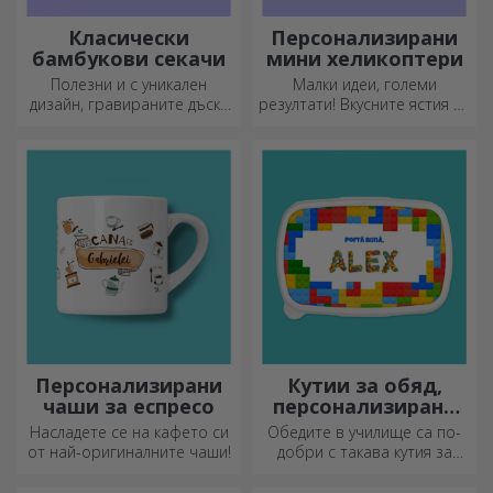
Класически
Персонализирани
бамбукови секачи
мини хеликоптери
Полезни и с уникален
Малки идеи, големи
дизайн, гравираните дъски
резултати! Вкусните ястия се
за рязане са идеални за
приготвят с най-
най-апетитните деликатеси,
креативните кухненски
приготвени в кухнята.
ножове, изберете
подходящия!
Персонализирани
Кутии за обяд,
чаши за еспресо
персонализирани
касероли
Насладете се на кафето си
Обедите в училище са по-
от най-оригиналните чаши!
добри с такава кутия за
храна. Персонализирайте я
и подгответе вашето дете