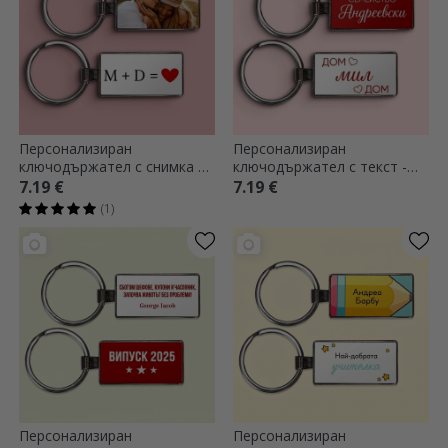
Персонализиран
Персонализиран
ключодържател с снимка и
ключодържател с текст -
текст - Любов
Начало
7.19 €
7.19 €
(1)
Персонализиран
Персонализиран