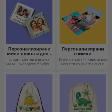
Персонализирани
Персонализирани
мини шоколадови
снимки
бонбони
Сладки, цветни и вкусни,
Кутии с спомени, снимки или
мини шоколадови бонбони
магнити са много ценени
могат да се предлагат в
подаръци. Изберете
комплекти или поотделно,
любимите си снимки и
идеални за всеки любител
подарете оригинални
на шоколада.
подаръци.