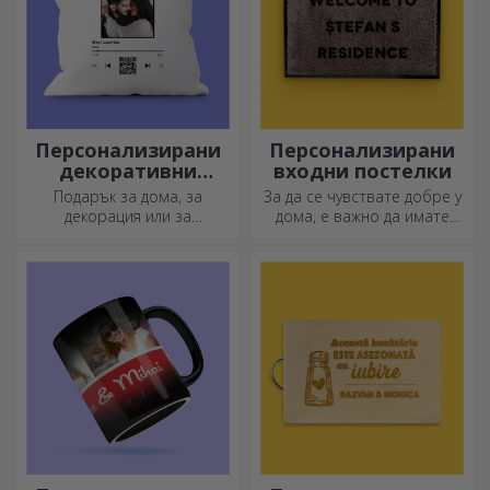
Персонализирани
Персонализирани
декоративни
входни постелки
възглавници
Подарък за дома, за
За да се чувствате добре у
декорация или за
дома, е важно да имате
прегръдка,
килим на входа.
персонализираните
Персонализирайте ги и ще
възглавници са идеални за
имате най-атрактивните
всеки повод.
килими!