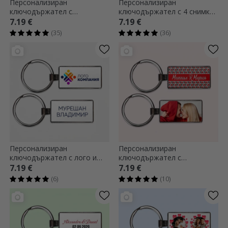
Персонализиран
Персонализиран
ключодържател с
ключодържател с 4 снимки
фотография и QR код -
и текст
7.19 €
7.19 €
Нашата песен
(35)
(36)
Персонализиран
Персонализиран
ключодържател с лого и
ключодържател с
име
фотография и текст -
7.19 €
7.19 €
традиционен модел
(6)
(10)