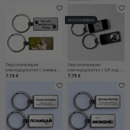
ЕКСКЛУЗИВНО
Персонализиран
Персонализиран
ключодържател с снимка и
ключодържател с QR код -
текст - Животни
модел футбол
7.19 €
7.79 €