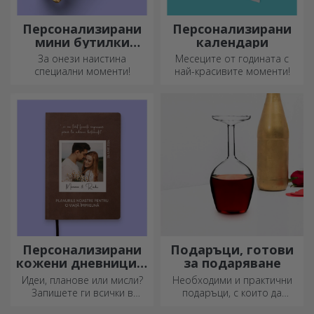
Персонализирани
Персонализирани
мини бутилки
календари
пенливо вино
За онези наистина
Месеците от годината с
специални моменти!
най-красивите моменти!
Персонализирани
Подаръци, готови
кожени дневници в
за подаряване
цвят
Идеи, планове или мисли?
Необходими и практични
Запишете ги всички в
подаръци, с които да
персонализиран дневник и
изненадате близките си!