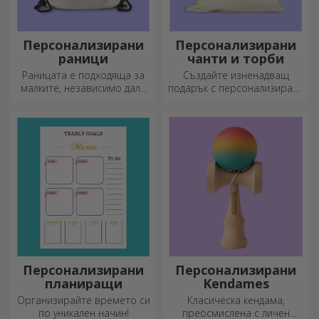
Персонализирани
Персонализирани
раници
чанти и торби
Раницата е подходяща за
Създайте изненадващ
малките, независимо дали
подарък с персонализирана
ходят на детска градина или
чанта, уникален дизайн от
започват училище.
вашите снимки и послания
Създайте тази, която най-
„Честит рожден ден“.
добре подхожда на вашето
дете!
Персонализирани
Персонализирани
планиращи
Kendames
Организирайте времето си
Класическа кендама,
по уникален начин!
преосмислена с личен