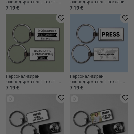
ключодържател с текст -
ключодържател с послание
Пенсионер
за учители
7.19 €
7.19 €
Персонализиран
Персонализиран
ключодържател с текст -
ключодържател с текст -
Пенсиониране
Журналист
7.19 €
7.19 €