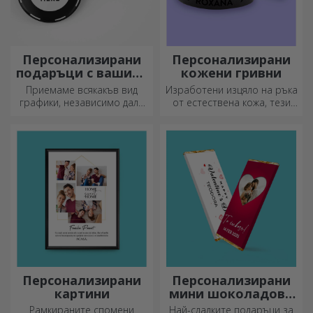
Персонализирани
Персонализирани
подаръци с вашите
кожени гривни
графики
Приемаме всякакъв вид
Изработени изцяло на ръка
графики, независимо дали
от естествена кожа, тези
са снимки, текст или и двете.
персонализирани гривни са
:) Сега можете да получите
подходящи както за него,
подаръка, който искате!
така и за нея.
Персонализирани
Персонализирани
картини
мини шоколадови
барове
Рамкираните спомени
Най-сладките подаръци за