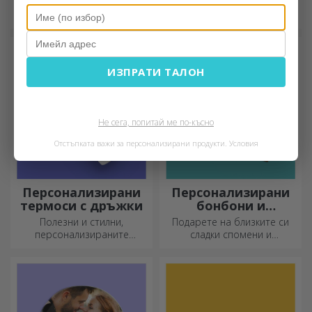
Искате да оставите
За тези, които са
съобщение на бюрото им?
организирани, този държач
Оставете им скъп спомен с
е идеалният подарък.
персонализирани
държатели за съобщения.
ИЗПРАТИ ТАЛОН
Не сега, попитай ме по-късно
Отстъпката важи за персонализирани продукти.
Условия
Персонализирани
Персонализирани
термоси с дръжки
бонбони и
сладкиши
Полезни и стилни,
Подарете на близките си
персонализираните
сладки спомени и
термоси са идеални за
направете деня им по-
наслаждаване на любимата
красив! Изберете модела,
ви напитка през всеки
който ви харесва, и им
сезон.
подарете сладък
персонализиран подарък!