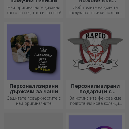
памучни тениски
ножове във
формата на
Най-оригиналните дизайни
Любителите на кухнята
бутилка
както за нея, така и за него!
заслужават всички похвали.
Ножовете с форма на
бутилка са идеални за
сервиране на готови
деликатеси.
Персонализирани
Персонализирани
държачи за чаши
подаръци с
официална
Защитете повърхностите с
За истинските фенове сме
лицензия - FC Rapid
най-оригиналните
подготвили нова колекция
1923 Букурещ
подложки.
от официално лицензирани
продукти на Rapid, в
партньорство с бяло-
лилавия отбор.