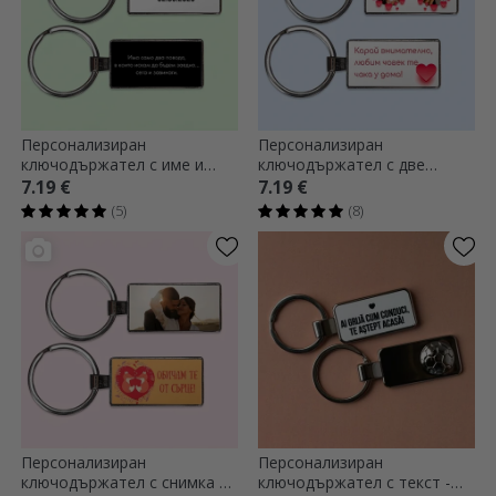
Персонализиран
Персонализиран
ключодържател с име и
ключодържател с две
послание
снимки и текст - модел
7.19 €
7.19 €
„Сърца“
(5)
(8)
Персонализиран
Персонализиран
ключодържател с снимка и
ключодържател с текст -