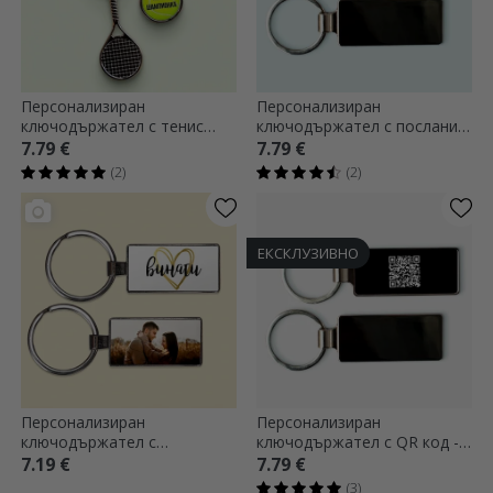
Персонализиран
Персонализиран
ключодържател с тенис
ключодържател с послание
ракета и текст - Шампион
за татко
7.79 €
7.79 €
(2)
(2)
ЕКСКЛУЗИВНО
Персонализиран
Персонализиран
ключодържател с
ключодържател с QR код -
фотография - Always
Добави контакт
7.19 €
7.79 €
(3)