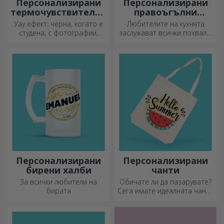
Персонализирани
Персонализирани
термочувствителни
правоъгълни
чаши
секачи с дръжки
Уау ефект: черна, когато е
Любителите на кухнята
студена, с фотографии,
заслужават всички похвали,
когато е гореща.
затова вкусните ястия се
Термочувствителната чаша
приготвят с най-
е специален подарък за
креативните ножове.
всеки.
Изберете подходящия!
Персонализирани
Персонализирани
бирени халби
чанти
За всички любители на
Обичате ли да пазарувате?
бирата
Сега имате идеалната чанта
за малки покупки,
просторна и много шик.