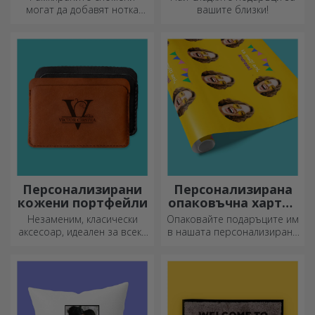
могат да добавят нотка
вашите близки!
оригиналност към вашия
дом, да персонализират
вашите картини и да
създадат вашата собствена
история!
Персонализирани
Персонализирана
кожени портфейли
опаковъчна хартия
за подаръци
Незаменим, класически
Опаковайте подаръците им
аксесоар, идеален за всеки
в нашата персонализирана
мъж!
хартия, така че дори да не
искат да ги отворят.