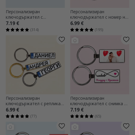
Персонализиран
Персонализиран
ключодържател с
ключодържател с номер на
фотография и текст
кола и послание
7.19 €
6.99 €
(314)
(195)
Персонализиран
Персонализиран
ключодържател с реплика
ключодържател с снимка и
на автомобилен номер с
текст - модел „Безкрайна
6.99 €
7.19 €
вашето име
любов“
(77)
(65)