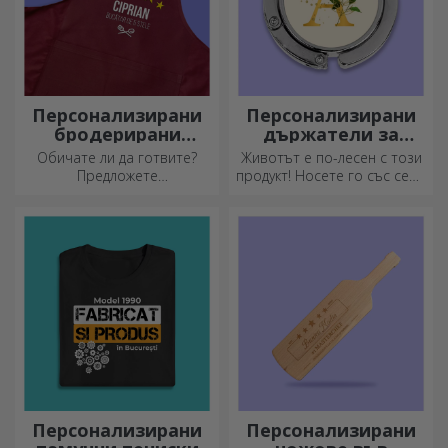
Персонализирани
Персонализирани
бродерирани
държатели за
шорти
чанти за маса
Обичате ли да готвите?
Животът е по-лесен с този
Предложете
продукт! Носете го със себе
персонализирани престилки
си, където и да отидете!
с бродерия за всеки готвач!
Персонализирани
Персонализирани