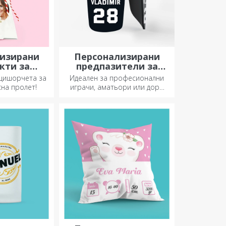
изирани
Персонализирани
кти за
предпазители за
ане на
футбол
цишорчета за
Идеален за професионални
ни цветя
сна пролет!
играчи, аматьори или дори
деца, които обичат футбола