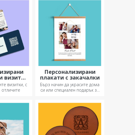
най-специалния часовник!
изирани
Персонализирани
и визитни
плакати с закачалки
ички
те визитки, с
Бърз начин да украсите дома
е отличите
си или специален подарък за
любимите си хора!