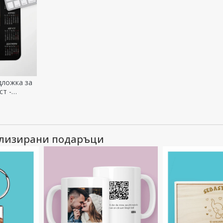
дложка за
ст -
ализирани подаръци