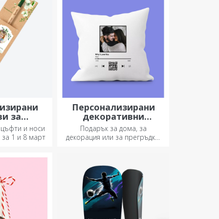
ан подарък!
изирани
Персонализирани
и за
декоративни
дане
възглавници
 цъфти и носи
Подарък за дома, за
 за 1 и 8 март
декорация или за прегръдка,
персонализираните
възглавници са идеални за
всеки повод.