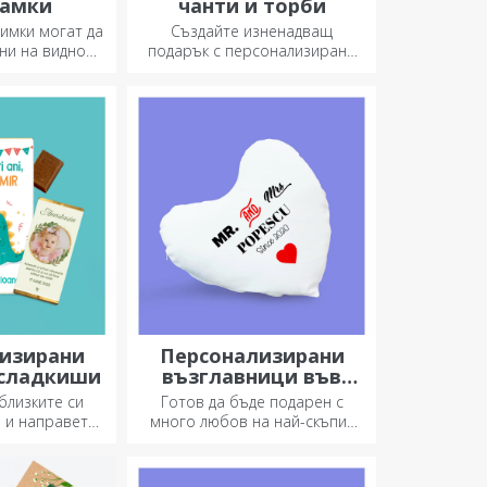
амки
чанти и торби
имки могат да
Създайте изненадващ
ни на видно
подарък с персонализирана
изберете
чанта, уникален дизайн от
ни фоторамки!
вашите снимки и послания
„Честит рожден ден“.
изирани
Персонализирани
 сладкиши
възглавници във
формата на сърце
близките си
Готов да бъде подарен с
и и направете
много любов на най-скъпия
сив! Изберете
ви човек.
ви харесва, и
те сладък