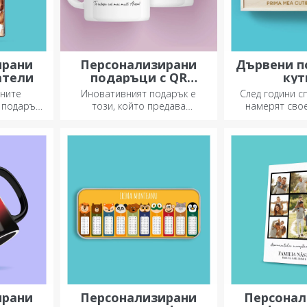
ирани
Персонализирани
Дървени п
атели
подаръци с QR
кут
кодове
ните
Иновативният подарък е
След години 
 подарък,
този, който предава
намерят сво
жете да
послание. Изберете такива с
подаръчн
, идеален
QR код и добавен линк, за да
Персонализира
е за вас
предизвикате най-уникални
оригиналнот
реакции!
ирани
Персонализирани
Персонал