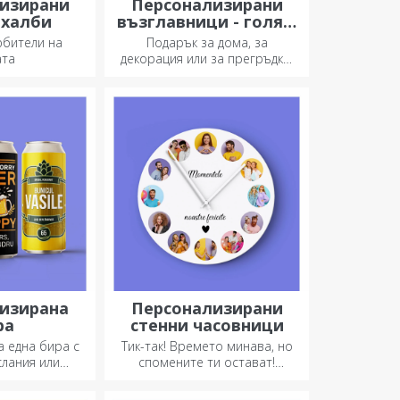
изирани
Персонализирани
 халби
възглавници - голям
формат
юбители на
Подарък за дома, за
ата
декорация или за прегръдка,
персонализираните
възглавници са идеални за
всеки повод.
изирана
Персонализирани
ра
стенни часовници
а една бира с
Тик-так! Времето минава, но
слания или
спомените ти остават!
ни!
Подреди моментите си в
няколко снимки и ще имаш