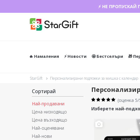
⚡ НЕ ПРОПУСКАЙ 
🔥 Намаления
⚡️ Новости
🤩 Бестселъри
🎁 П
StarGift
Персонализирани подложки за мишка с календар
Персонализир
Сортирай
(
оценка 5/
Най-продавани
Изберете най-подхо
Цена низходящо
Цена възходящо
Най-оценявани
Най-нови