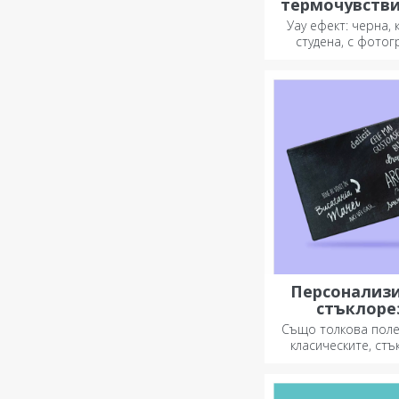
термочувств
чаши
Уау ефект: черна, 
студена, с фотог
когато е горе
Термочувствителна
специален подарък 
Персонализ
стъклоре
Също толкова поле
класическите, стъ
секачи имат уникале
лесно се почист
съхраняват и ще 