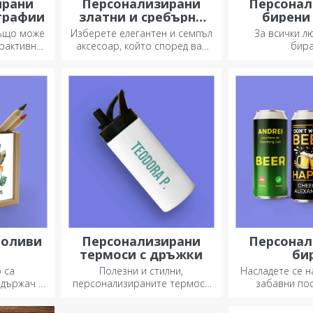
ирани
Персонализирани
Персонал
графии
златни и сребърни
бирени
гривни
 също може
Изберете елегантен и семпъл
За всички л
трактивна
аксесоар, който според вас
бир
лни поли.
най-добре отразява
личността на човека, който
ще го носи.
моливи
Персонализирани
Персонал
термоси с дръжки
би
о са
Полезни и стилни,
Насладете се н
 държач е
персонализираните термоси
забавни по
рък.
са идеални за наслаждаване
дизай
на любимата ви напитка през