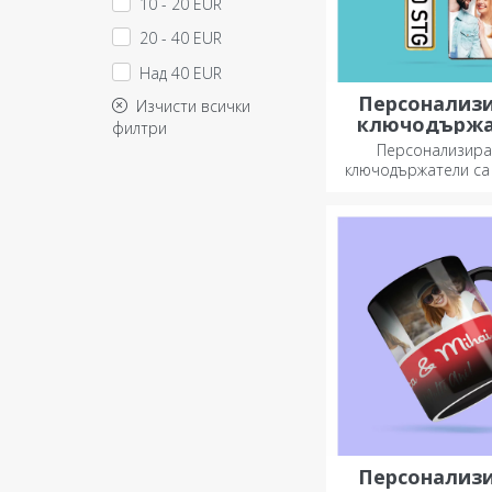
10 - 20 EUR
20 - 40 EUR
Над 40 EUR
Персонализ
Изчисти всички
ключодърж
филтри
Персонализира
ключодържатели са
който винаги мо
носите със себе си
за да им напомнят
всеки ден.
Персонализ