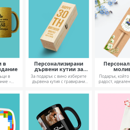
на вашата
персонализир
 в
Персонализирани
Персонал
здание
дървени кутии за
молив
вино
засаж
ъци в
За подарък с вино изберете
Подарък, който
ание –
дървена кутия с гравирани
радост, идеален
ади за
специални послания.
оменти