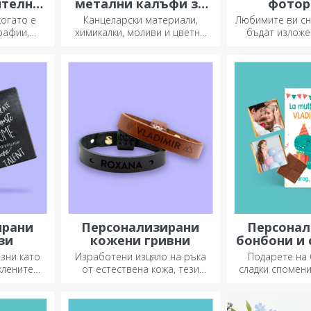
ителни
метални калъфи за
фотор
моливи
когато е
Канцеларски материали,
Любимите ви сн
рафии,
химикалки, моливи и цветни
бъдат изложе
ща.
маркери могат да се
място – 
та чаша е
съхраняват заедно в
персонализира
за всеки.
персонализираните калъфи
за моливи на StarGift!
ирани
Персонализирани
Персонал
зи
кожени гривни
бонбони и
зни като
Изработени изцяло на ръка
Подарете на 
клените
от естествена кожа, тези
сладки спомен
н дизайн,
персонализирани гривни са
деня им по-кра
ват и
подходящи както за него, така
модела, който 
придадат
и за нея.
им подаре