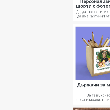
Персонализ
шорти с фото
Да, да... по полите
да има картинки! А
колекция от оригина
Държачи за 
За тези, коит
организирани, този
идеалният пода