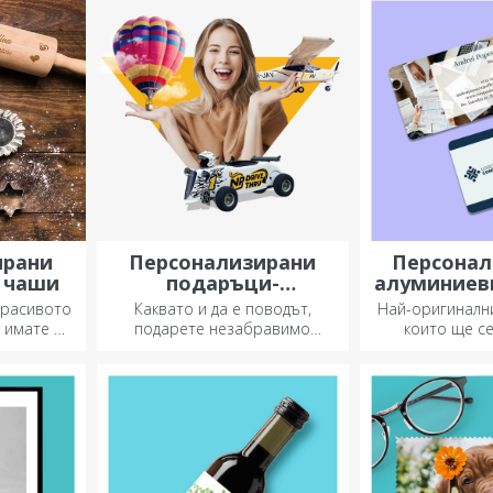
всеки сезон.
ирани
Персонализирани
Персонал
 чаши
подаръци-
алуминиев
преживявания
карт
красивото
Каквато и да е поводът,
Най-оригинални
а имате в
подарете незабравимо
които ще с
ашите
преживяване – незабравими
 Пайовете
спомени, адреналин или
ствено
релаксация.