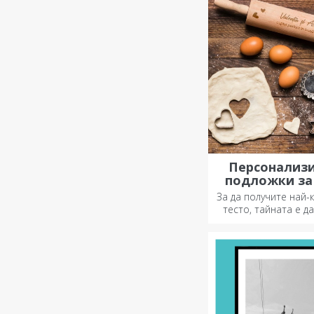
Персонализ
подложки за
За да получите най-
тесто, тайната е д
арсенала си н
магически точилки.
ще станат боже
вкусни!