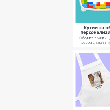
Кутии за о
персонализ
касерол
Обедите в училищ
добри с такава к
храна. Персонализи
подгответе вашето
нов ден!