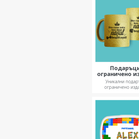
индивидуален стил 
кухня.
Подаръци
ограничено и
Уникални подар
ограничено изд
специални изнен
незабравими м