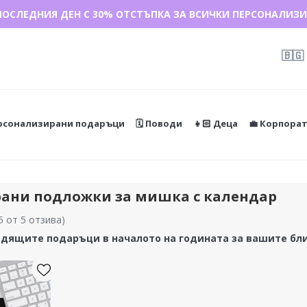
ПОСЛЕДНИЯ ДЕН С 30% ОТСТЪПКА ЗА ВСИЧКИ ПЕРСОНАЛИЗИ
🇧🇬
ерсонализирани подаръци
🗓️ Поводи
👧🏻 Деца
💼 Корпора
ани подложки за мишка с календар
5 от 5 отзива
)
дящите подаръци в началото на годината за вашите бли