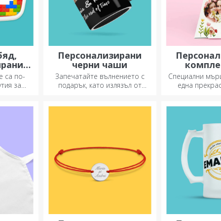
бяд,
Персонализирани
Персонал
ирани
черни чаши
компле
и
засажд
е са по-
Запечатайте вълнението с
Специални мър
пирамидал
утия за
подарък, като излязъл от
една прекра
райте я и
приказка! Изцяло черните
 дете за
чаши с изображения или
текст правят силно
впечатление на всеки, който
ги получи като подарък.