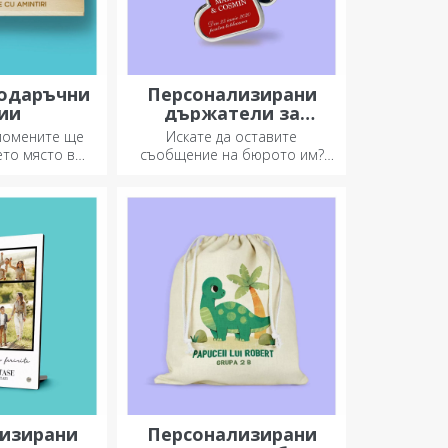
одаръчни
Персонализирани
ии
държатели за
съобщения
спомените ще
Искате да оставите
ето място в
съобщение на бюрото им?
и кутии.
Оставете им скъп спомен с
йте ги с най-
персонализирани държатели
о послание.
за съобщения.
изирани
Персонализирани