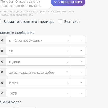
✨ AI предложения
зи текст няма да се появи върху продукта. Използва се само за
нериране на предложения.
Вземи текстовете от примера
Без текст
ъведете съобщение
15
2
10
16
4
4
збери модел