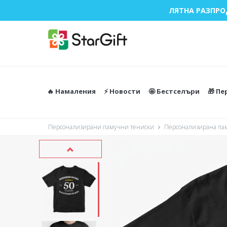
ЛЯТНА РАЗПРО
🔥 Намаления
⚡️ Новости
🤩 Бестселъри
🎁 П
Персонализирани памучни тениски
Персонализирана паму