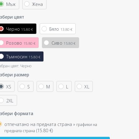
Мъж
Жена
збери цвят
Черно
Бяло
15.80 €
13.80 €
Розово
Сиво
15.80 €
15.80 €
Тъмносин
15.80 €
збран цвят:
Черно
збери размер
XS
S
M
L
XL
2XL
збери формата
отпечатано на предната страна »
графики на
(
15.80
€)
предната страна