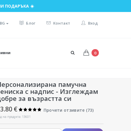
И ПОДАРЪКА ☀️
BG
Блог
Контакт
Вход
тивни
0
Персонализирана памучна
тениска с надпис - Изглеждам
добре за възрастта си
3.80 €
Прочети отзивите (
73
)
д на продукта: 13601