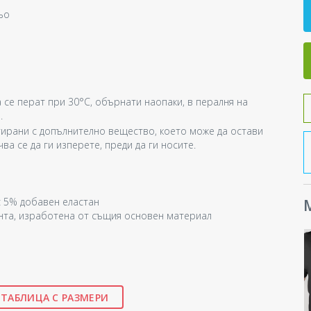
ьо
а се перат при 30°C, обърнати наопаки, в пералня на
.
тирани с допълнително вещество, което може да остави
а се да ги изперете, преди да ги носите.
 с 5% добавен еластан
М
нта, изработена от същия основен материал
ТАБЛИЦА С РАЗМЕРИ