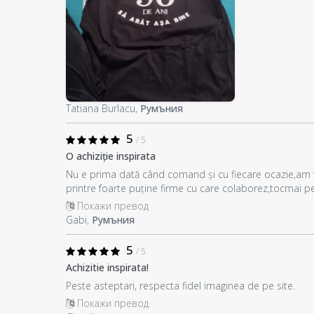
Tatiana Burlacu,
Румъния
5
/ 5
O achiziție inspirata
Nu e prima dată când comand și cu fiecare ocazie,am fo
printre foarte puține firme cu care colaborez,tocmai pe
Покажи превод
Gabi,
Румъния
5
/ 5
Achizitie inspirata!
Peste asteptari, respecta fidel imaginea de pe site.
Покажи превод