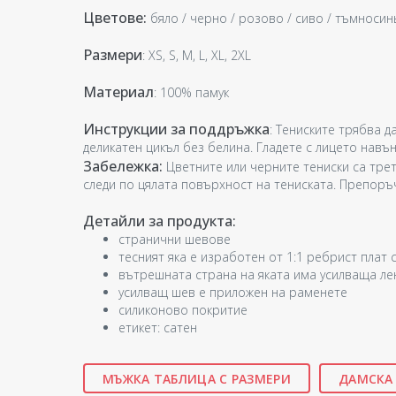
Цветове:
бяло / черно / розово / сиво / тъмносин
Размери
: XS, S, M, L, XL, 2XL
Материал
: 100% памук
Инструкции за поддръжка
: Тениските трябва д
деликатен цикъл без белина. Гладете с лицето навън
Забележка:
Цветните или черните тениски са тре
следи по цялата повърхност на тениската. Препоръчв
Детайли за продукта:
странични шевове
тесният яка е изработен от 1:1 ребрист плат
вътрешната страна на яката има усилваща ле
усилващ шев е приложен на раменете
силиконово покритие
етикет: сатен
МЪЖКА ТАБЛИЦА С РАЗМЕРИ
ДАМСКА 