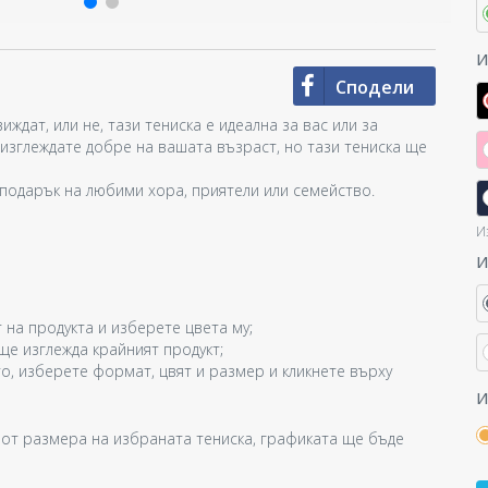
И
Сподели
ждат, или не, тази тениска е идеална за вас или за
а изглеждате добре на вашата възраст, но тази тениска ще
а подарък на любими хора, приятели или семейство.
И
И
 на продукта и изберете цвета му;
 ще изглежда крайният продукт;
о, изберете формат, цвят и размер и кликнете върху
И
 от размера на избраната тениска, графиката ще бъде