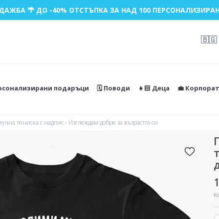
ДАЖБА 🌴 ДО -40% ОТСТЪПКА ЗА НАД 100 ПЕРСОНАЛИЗИРАН
🇧🇬
ерсонализирани подаръци
🗓️ Поводи
👧🏻 Деца
💼 Корпора
чна тениска с надпис - Изглеждам добре за възрастта си
1
Ко