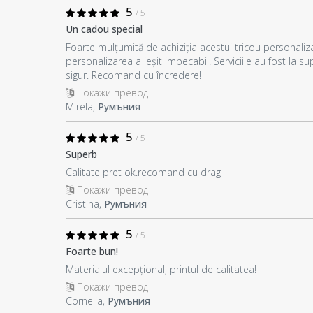
5
/ 5
Un cadou special
Foarte mulțumită de achiziția acestui tricou personalizat
personalizarea a ieșit impecabil. Serviciile au fost la su
sigur. Recomand cu încredere!
Покажи превод
Mirela,
Румъния
5
/ 5
Superb
Calitate pret ok.recomand cu drag
Покажи превод
Cristina,
Румъния
5
/ 5
Foarte bun!
Materialul excepțional, printul de calitatea!
Покажи превод
Cornelia,
Румъния