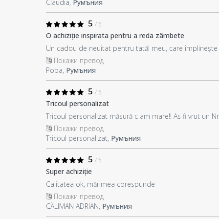
Claudia,
Румъния
5
/ 5
O achiziție inspirata pentru a reda zâmbete
Un cadou de neuitat pentru tatăl meu, care împlinește
Покажи превод
Popa,
Румъния
5
/ 5
Tricoul personalizat
Tricoul personalizat măsură c am mare!! As fi vrut un N
Покажи превод
Tricoul personalizat,
Румъния
5
/ 5
Super achiziție
Calitatea ok, mărimea corespunde
Покажи превод
CĂLIMAN ADRIAN,
Румъния