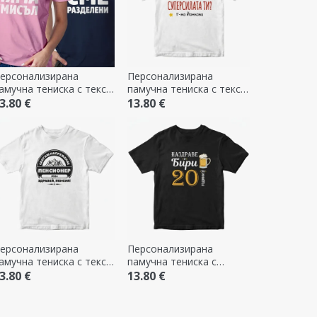
ерсонализирана
Персонализирана
амучна тениска с текст
памучна тениска с текст
 Нищо няма смисъл
- Superpower
3.80 €
13.80 €
ерсонализирана
Персонализирана
амучна тениска с текст
памучна тениска с
 Пенсиониран
надпис - Cheers and
3.80 €
13.80 €
Beers