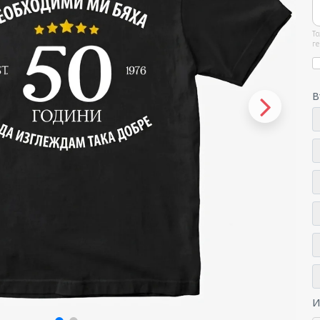
То
ге
В
И