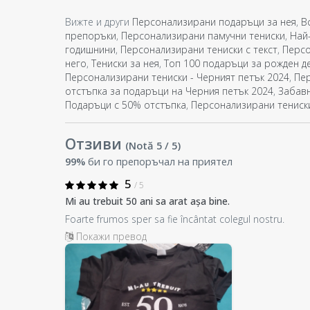
Вижте и други
Персонализирани подаръци за нея
,
В
препоръки
,
Персонализирани памучни тениски
,
Най
годишнини
,
Персонализирани тениски с текст
,
Персо
него
,
Тениски за нея
,
Топ 100 подаръци за рожден де
Персонализирани тениски - Черният петък 2024
,
Пер
отстъпка за подаръци на Черния петък 2024
,
Забав
Подаръци с 50% отстъпка
,
Персонализирани тениски
Отзиви
(Notă
5
/ 5
)
99%
би го препоръчал на приятел
5
/ 5
Mi au trebuit 50 ani sa arat așa bine.
Foarte frumos sper sa fie încântat colegul nostru.
Покажи превод