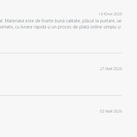
14 Юни 2026
. Materialul este de foarte bună calitate, plăcut la purtare, iar
perlativ, cu livrare rapidă și un proces de plată online simplu și
27 Май 2026
02 Май 2026