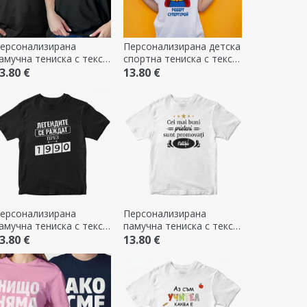
ерсонализирана
Персонализирана детска
амучна тениска с текст
спортна тениска с текст
 Mr & Mrs
- Супергерой
3.80 €
13.80 €
ерсонализирана
Персонализирана
амучна тениска с текст
памучна тениска с текст
 Легендите се раждат в
- Рекламирайте ни
3.80 €
13.80 €