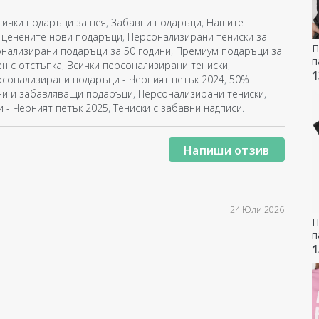
сички подаръци за нея
,
Забавни подаръци
,
Нашите
-ценените нови подаръци
,
Персонализирани тениски за
П
нализирани подаръци за 50 години
,
Премиум подаръци за
п
н с отстъпка
,
Всички персонализирани тениски
,
-
1
сонализирани подаръци - Черният петък 2024
,
50%
ни и забавляващи подаръци
,
Персонализирани тениски
,
 - Черният петък 2025
,
Тениски с забавни надписи
.
Напиши отзив
24 Юли 2026
П
п
-
1