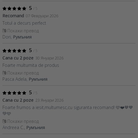
5
/ 5
Recomand
07 Февруари 2026
Totul a decurs perfect
Покажи превод
Dori,
Румъния
5
/ 5
Cana cu 2 poze
30 Януари 2026
Foarte multumita de produs
Покажи превод
Pasca Adela,
Румъния
5
/ 5
Cana cu 2 poze
23 Януари 2026
Foarte frumos a iesit,multumesc,cu siguranta recomand! 🩷❤️🤎💙
💚🩵
Покажи превод
Andreea C.,
Румъния