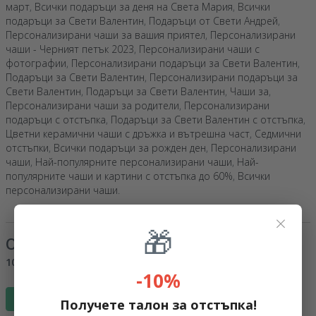
март
,
Всички подаръци за деня на Света Мария
,
Всички
подаръци за Свети Валентин
,
Подаръци от Свети Андрей
,
Персонализирани чаши за вашия приятел
,
Персонализирани
чаши - Черният петък 2023
,
Персонализирани чаши с
фотографии
,
Персонализирани подаръци за Свети Валентин
,
Подаръци за Свети Валентин
,
Персонализирани подаръци за
Свети Валентин
,
Подаръци за Свети Валентин
,
Чаши за
,
Персонализирани чаши за родители
,
Персонализирани
подаръци с отстъпка
,
Подаръци за Свети Валентин с отстъпка
,
Цветни керамични чаши с дръжка и вътрешна част
,
Седмични
отстъпки
,
Всички подаръци за рожден ден
,
Персонализирани
чаши
,
Най-популярните персонализирани чаши
,
Най-
популярните чаши и картини с отстъпка до 60%
,
Всички
персонализирани чаши
.
×
🎁
Отзиви
(Notă
4.9
/ 5
)
100%
би го препоръчал на приятел
-10%
Напиши отзив
Получете талон за отстъпка!