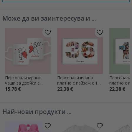
Може да ви заинтересува и ...
Персонализирани
Персонализирано
Персонали
чаши за двойки с
платно с пейзаж с 13
платно с п
текст - Любов
снимки, модел номер
снимки, мо
15.78 €
22.38 €
22.38 €
36 и текстово
19 и текст
съобщение
съобщени
Най-нови продукти ...