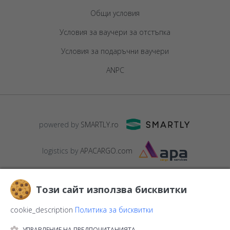
Общи условия
Условия за ваучери за отстъпка
Условия за подаръчни ваучери
ANPC
powered by
SMARTLY.ro
logistics by
APACARGO.com
Този сайт използва бисквитки
cookie_description
Политика за бисквитки
УПРАВЛЕНИЕ НА ПРЕДПОЧИТАНИЯТА