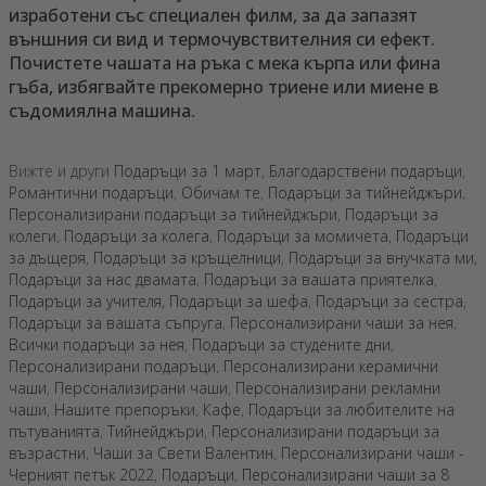
изработени със специален филм, за да запазят
външния си вид и термочувствителния си ефект.
Почистете чашата на ръка с мека кърпа или фина
гъба, избягвайте прекомерно триене или миене в
съдомиялна машина.
Вижте и други
Подаръци за 1 март
,
Благодарствени подаръци
,
Романтични подаръци
,
Обичам те
,
Подаръци за тийнейджъри
,
Персонализирани подаръци за тийнейджъри
,
Подаръци за
колеги
,
Подаръци за колега
,
Подаръци за момичета
,
Подаръци
за дъщеря
,
Подаръци за кръщелници
,
Подаръци за внучката ми
,
Подаръци за нас двамата
,
Подаръци за вашата приятелка
,
Подаръци за учителя
,
Подаръци за шефа
,
Подаръци за сестра
,
Подаръци за вашата съпруга
,
Персонализирани чаши за нея
,
Всички подаръци за нея
,
Подаръци за студените дни
,
Персонализирани подаръци
,
Персонализирани керамични
чаши
,
Персонализирани чаши
,
Персонализирани рекламни
чаши
,
Нашите препоръки
,
Кафе
,
Подаръци за любителите на
пътуванията
,
Тийнейджъри
,
Персонализирани подаръци за
възрастни
,
Чаши за Свети Валентин
,
Персонализирани чаши -
Черният петък 2022
,
Подаръци
,
Персонализирани чаши за 8