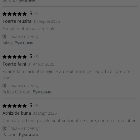
5
/ 5
Foarte reusita
10 Април 2026
A ieșit conform asteptsrilor
Покажи превод
Silvia,
Румъния
5
/ 5
Foarte fain!
01 Април 2026
Foarte fain cadou! Imaginile au iesit foare ok, raport calitate pret
bun!
Покажи превод
Adela Oprean,
Румъния
5
/ 5
Achizitie buna
30 Март 2026
Cana arata bine, pozele sunt suficient de clare, conform rezolutiei
Покажи превод
Razvan,
Румъния