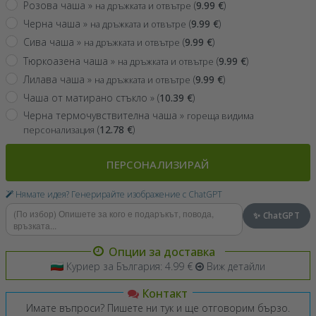
Розова чаша »
(
9.99
€
)
на дръжката и отвътре
Черна чаша »
(
9.99
€
)
на дръжката и отвътре
Сива чаша »
(
9.99
€
)
на дръжката и отвътре
Тюркоазена чаша »
(
9.99
€
)
на дръжката и отвътре
Лилава чаша »
(
9.99
€
)
на дръжката и отвътре
Чаша от матирано стъкло »
(
10.39
€
)
Черна термочувствителна чаша »
гореща видима
(
12.78
€
)
персонализация
ПЕРСОНАЛИЗИРАЙ
Нямате идея? Генерирайте изображение с ChatGPT
✨ ChatGPT
Опции за доставка
Куриер за България: 4.99 €
Виж детайли
Контакт
Имате въпроси? Пишете ни тук и ще отговорим бързо.