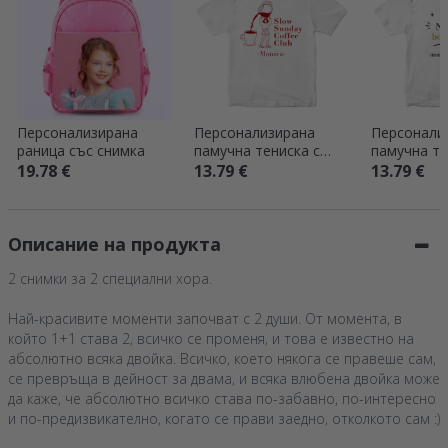
Персонализирана
Персонализирана
Персонали
раница със снимка
памучна тениска с
памучна те
надпис – Coffee
надпис – „
19.78 €
13.79 €
13.79 €
нос“
Описание на продукта
2 снимки за 2 специални хора.
Най-красивите моменти започват с 2 души. От момента, в
който 1+1 става 2, всичко се променя, и това е известно на
абсолютно всяка двойка. Всичко, което някога се правеше сам,
се превръща в дейност за двама, и всяка влюбена двойка може
да каже, че абсолютно всичко става по-забавно, по-интересно
и по-предизвикателно, когато се прави заедно, отколкото сам :)