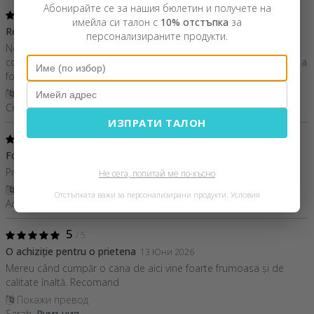
Абонирайте се за нашия бюлетин и получете на
5
/ 5
имейла си талон с
10% отстъпка
за
Recomand
31 Юли 2026
персонализираните продукти.
Neasteptat de rapizi in procesarea comenzii si livrare. Am
comandat 2 cani cu cate 2 poze fiecare. Au iesit bine, ambalarea a
fost foarte buna, calitate deosebita.
Покажи превод
Cristina,
Румъния
ИЗПРАТИ ТАЛОН
5
/ 5
Foarte multumit
24 Юни 2026
Produse de calitate, pret accesibil si serviciu clienti de nota 10.
Не сега, попитай ме по-късно
Покажи превод
Отстъпката важи за персонализирани продукти.
Условия
Adrian,
Румъния
5
/ 5
O achiziție pentru o prietena
13 Юни 2026
Mereu când cumpăr o cana de aici vine foarte frumoasa și de
calitate înaltă. Recomand
Покажи превод
Sarah,
Румъния