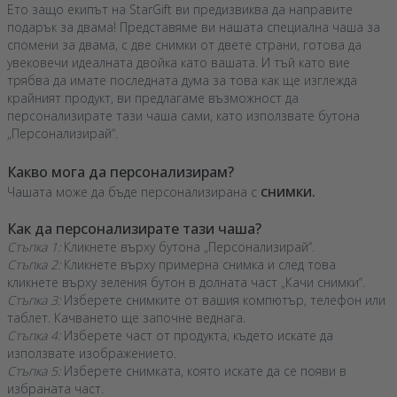
Ето защо екипът на StarGift ви предизвиква да направите
подарък за двама! Представяме ви нашата специална чаша за
спомени за двама, с две снимки от двете страни, готова да
увековечи идеалната двойка като вашата. И тъй като вие
трябва да имате последната дума за това как ще изглежда
крайният продукт, ви предлагаме възможност да
персонализирате тази чаша сами, като използвате бутона
„Персонализирай“.
Какво мога да персонализирам?
снимки.
Чашата може да бъде персонализирана с
Как да персонализирате тази чаша?
Стъпка 1:
Кликнете върху бутона „Персонализирай“.
Стъпка 2:
Кликнете върху примерна снимка и след това
кликнете върху зеления бутон в долната част „Качи снимки“.
Стъпка 3:
Изберете снимките от вашия компютър, телефон или
таблет. Качването ще започне веднага.
Стъпка 4:
Изберете част от продукта, където искате да
използвате изображението.
Стъпка 5:
Изберете снимката, която искате да се появи в
избраната част.