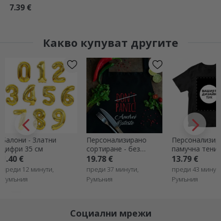
7.39 €
Какво купуват другите
Персонализирано
Персонализирана
Персонализ
сортиране - без
памучна тениска с
сортиране с
паника
вашата портретна
- Dezgatit M
19.78 €
13.79 €
13.79 €
графика
преди 37 минути,
преди 43 минути,
преди 56 мин
Румъния
Румъния
Румъния
Социални мрежи