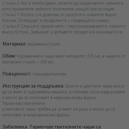
Стъпка 6:
Ако е необходимо, можете да редактирате снимката,
като промените нейното положение, мащаб или ротация.
Стъпка 7:
Когато сте доволни от резултата, кликнете върху
бутона „Потвърди“ и продължете с следващата снимка.
Стъпка 8:
След като приключите с персонализирането, кликнете
върху бутона „Завърши“ и добавете продукта в кошницата си.
Материал:
керамика/стъкло
Обем:
Керамичните чаши имат капацитет 325 мл, а чашите от
матирано стъкло – 300 мл.
Повърхност:
гланцова/матова
Инструкции за поддръжка:
Белите и цветните чаши могат
да се мият в съдомиялна машина, устойчиви са на надраскване
и могат да се използват в микровълнова фурна.
Термочувствителните
и матовите чаши трябва да се мият на ръка и могат да се
използват в микровълнова фурна.
Забележка: Термочувствителните чаши са