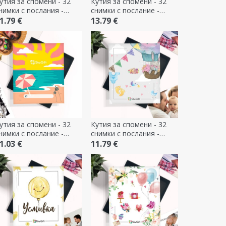
утия за спомени - 32
Кутия за спомени - 32
нимки с послания -
снимки с послание -
изайн със сърце
премиум модел „Любов“
1.79 €
13.79 €
утия за спомени - 32
Кутия за спомени - 32
нимки с послание -
снимки с послания -
ремиум модел Summer
модел за кръщене
1.03 €
11.79 €
ime