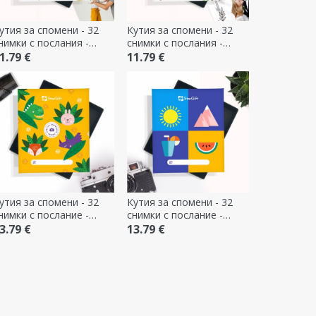
утия за спомени - 32
Кутия за спомени - 32
нимки с послания -
снимки с послания -
одел със смайли
модел за сватба
1.79 €
11.79 €
утия за спомени - 32
Кутия за спомени - 32
нимки с послание -
снимки с послание -
ремиум модел Деца
премиум модел Празник
3.79 €
13.79 €