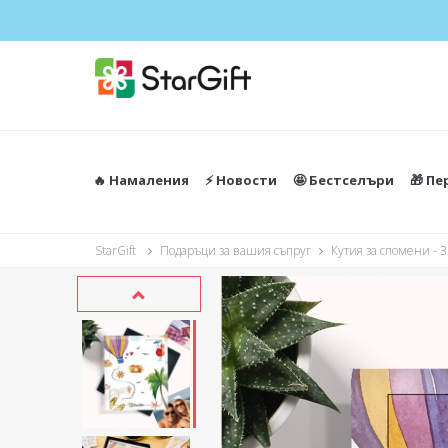
🔥 Намаления
⚡️ Новости
🤩 Бестселъри
🎁 П
StarGift
Подаръци за вашия съпруг
Кутия за спомени - 