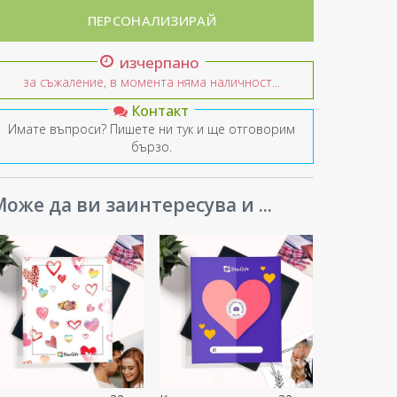
ПЕРСОНАЛИЗИРАЙ
изчерпано
за съжаление, в момента няма наличност...
Контакт
Имате въпроси? Пишете ни тук и ще отговорим
бързо.
оже да ви заинтересува и ...