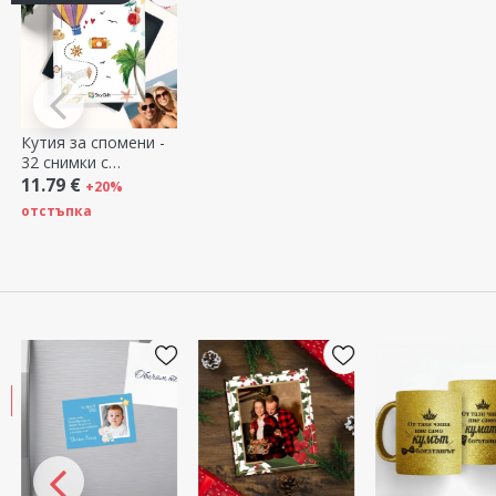
Кутия за спомени -
32 снимки с
послания -
11.79 €
+20%
празничен модел
отстъпка