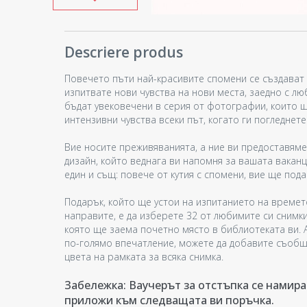
Descriere produs
Повечето пъти най-красивите спомени се създават 
изпитвате нови чувства на нови места, заедно с л
бъдат увековечени в серия от фотографии, които щ
интензивни чувства всеки път, когато ги погледнете
Вие носите преживяванията, а ние ви предоставяме
дизайн, който веднага ви напомня за вашата ваканц
един и същ: повече от кутия с спомени, вие ще под
Подарък, който ще устои на изпитанието на времето
направите, е да изберете 32 от любимите си снимки,
която ще заема почетно място в библиотеката ви. 
по-голямо впечатление, можете да добавите съобщ
цвета на рамката за всяка снимка.
Забележка: Ваучерът за отстъпка се намира
приложи към следващата ви поръчка.