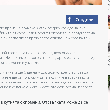
К
с
д
1
Сподели
по време на почивка. Далеч от грижите у дома, вие
юбимите си хора. Тези моменти определено заслужават да
е ви позволят да преживеете отново най-красивите и
.
 най-красивата кутия с спомени, персонализирана с
ия. Независимо за кого е този подарък, ефектът ще бъде
К
арите емоции и усмивки.
с
п
1
 и винаги ще бъде на мода. Всичко, което трябва да
T
 а ние ще се погрижим да ги получите в красива кутия,
Ако искате да отидете още по-далеч и да направите още
ение към всяка снимка. Имате възможност да изберете
 в кутията с спомени. Отстъпката може да се