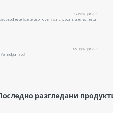
14 Декември 2021
rocesul este foarte usor doar incarci pozele si ei fac restul.
05 Ноември 2021
s. Va mulțumesc!
Последно разгледани продукт