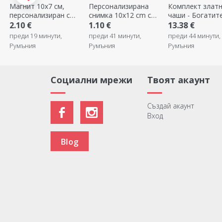
Персонализирана
Комплект златни
Персонализира
снимка 10x12 cm с
чаши - Богатите
кърпа с
коледна тематика
кръстници
фотография за
1.10 €
13.38 €
2.00 €
почистване на
преди 41 минути,
преди 44 минути,
преди 44 минути,
екрани/очила
Румъния
Румъния
Румъния
Социални мрежи
Твоят акаунт
Създай акаунт
Вход
Blog