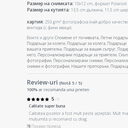
Размер на снимката:
10x12 cm, формат Polaroid
Размер на кутията:
13,5 cm дължина, 11,5 cm шир
хартия:
250 g/m² фотографска (най-добро качество 
винтидж (с фини ивици).
Вижте и други
Спомени от почивката
,
Летни подаръ
Подаръци за колеги
,
Подаръци за колега
,
Подаръци 
вашата приятелка
,
Подаръци за вашия съпруг
,
Пода
него
,
Персонализирани подаръци за приятели
,
Скъп
фотографии
,
Персонализирани снимки
,
Персонализ
снимки и фотографии
,
Нашите препоръки
,
Подаръци
Review-uri
(Notă
5
/ 5
)
100%
ar recomanda unui prieten
5
/ 5
Calitate super buna
Calitatea pozelor a fost mult peste așteptări. Mult ma
mulțumită și recomand cu drag.
Покажи превод