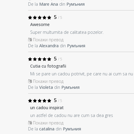
De la
Mare Ana
din
Румъния
5
/ 5
Awesome
Super multumita de calitatea pozelor.
Покажи превод
De la
Alexandra
din
Румъния
5
/ 5
Cutia cu fotografii
Mi se pare un cadou potrivit, pe care nu ai cum sa nu il
Покажи превод
De la
Violeta
din
Румъния
5
/ 5
un cadou inspirat
un astfel de cadou nu are cum sa dea gres
Покажи превод
De la
catalina
din
Румъния