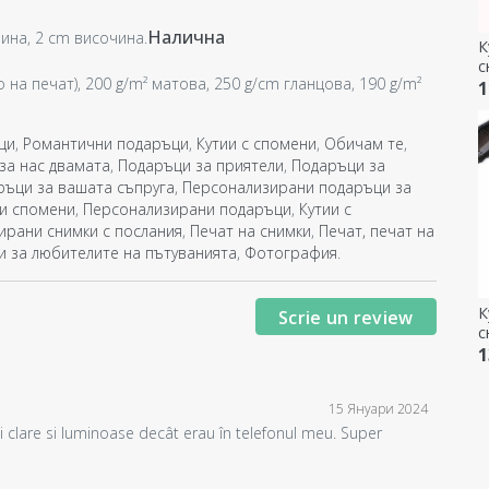
Налична
ина, 2 cm височина.
К
с
на печат), 200 g/m² матова, 250 g/cm гланцова, 190 g/m²
м
1
ци
,
Романтични подаръци
,
Кутии с спомени
,
Обичам те
,
за нас двамата
,
Подаръци за приятели
,
Подаръци за
ръци за вашата съпруга
,
Персонализирани подаръци за
и спомени
,
Персонализирани подаръци
,
Кутии с
ирани снимки с послания
,
Печат на снимки
,
Печат, печат на
 за любителите на пътуванията
,
Фотография
.
К
Scrie un review
с
п
1
15 Януари 2024
i clare si luminoase decât erau în telefonul meu. Super