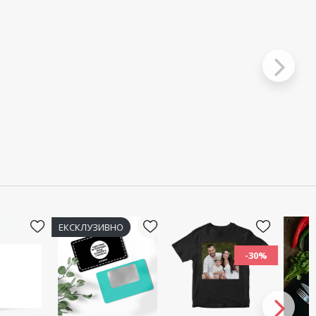
НО
-30%