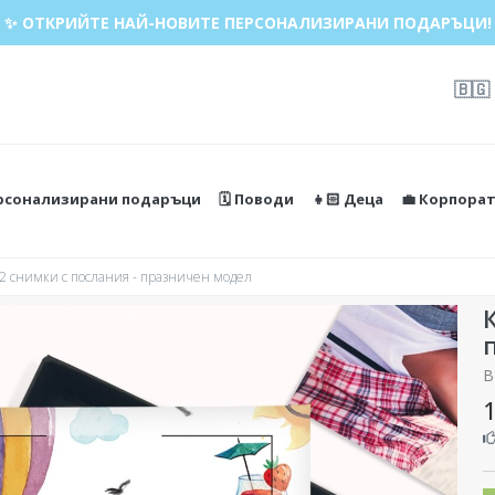
✨ ОТКРИЙТЕ НАЙ-НОВИТЕ ПЕРСОНАЛИЗИРАНИ ПОДАРЪЦИ!
🇧🇬
ерсонализирани подаръци
🗓️ Поводи
👧🏻 Деца
💼 Корпора
32 снимки с послания - празничен модел
В
1