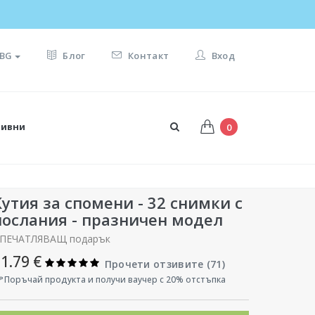
BG
Блог
Контакт
Вход
тивни
0
Кутия за спомени - 32 снимки с
послания - празничен модел
ПЕЧАТЛЯВАЩ подарък
1.79 €
Прочети отзивите (
71
)
Поръчай продукта и получи ваучер с 20% отстъпка