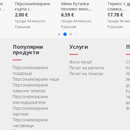
на
Мини бутилка
Термос с дръжка и
Персонали
пенливо вино,
сламка,
алуминиева
персонализирана с
персонализиран с 2
двустранна
6.59 €
17.78 €
3.99 €
11 снимки и
реда текст
послание и
преди 44 минути,
преди 46 минути,
преди 57 ми
послание
изображен
Румъния
Румъния
Румъния
Популярни
Услуги
продукти
Фото печат
С
Персонализирани
Печат на магнити
К
подаръци
Печат на тениски
А
Персонализирани чаши
И
Персонализирани
д
памучни тениски
К
Персонализирани
Ч
ключодържатели
в
Персонализирани
Ф
картини
Персонализирани
часовници