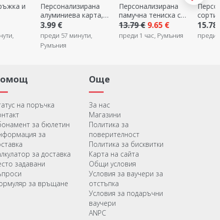
зирана
Персонализирана
Персонализирано
Персо
 карта,
памучна тениска с
сортиране -
чаша с
, с
квадратна снимка
Майстор готвач
снимк
13.79 €
9.65 €
15.78 €
7.39 €
нути,
преди 1 час, Румъния
преди 1 час, Румъния
преди 1
ие
Помощ
Още
татус на поръчка
За нас
онтакт
Магазини
бонамент за бюлетин
Политика за
нформация за
поверителност
оставка
Политика за бисквитки
алкулатор за доставка
Карта на сайта
есто задавани
Общи условия
ъпроси
Условия за ваучери за
ормуляр за връщане
отстъпка
Условия за подаръчни
ваучери
ANPC