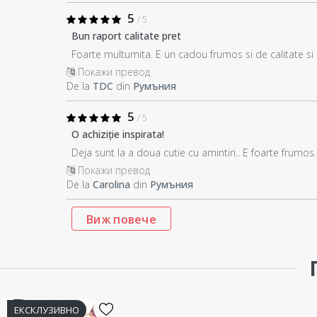
5
/ 5
Bun raport calitate pret
Foarte multumita. E un cadou frumos si de calitate si p
Покажи превод
De la
TDC
din
Румъния
5
/ 5
O achiziție inspirata!
Deja sunt la a doua cutie cu amintiri.. E foarte frumo
Покажи превод
De la
Carolina
din
Румъния
Виж повече
ЕКСКЛУЗИВНО