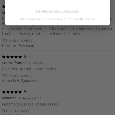
5
/ 5
Не сега, попитай ме по-късно
Lipsa ambalaj
21 Ноември 2023
Deși ceasul arata superb sunt dezamăgită de ambalarea acestuia.
Отстъпката важи за персонализирани продукти.
Условия
Pe viitor poate va gândiți sa l trimiteți într o cutie de carton și nu
doar în folie. Eu de exemplu îl fac cadou și trebuie sa caut cutie sa
l ambalez. În rest, totul la superlativ. Mulțumesc
Покажи превод
F frumos,
Румъния
5
/ 5
Foarte frumos!
18 Август 2023
Un cadou special . Livrare rapida.
Покажи превод
Gabriela B,
Румъния
5
/ 5
Minunat
30 Януари 2023
Recomand cu drag la toată lumea
Покажи превод