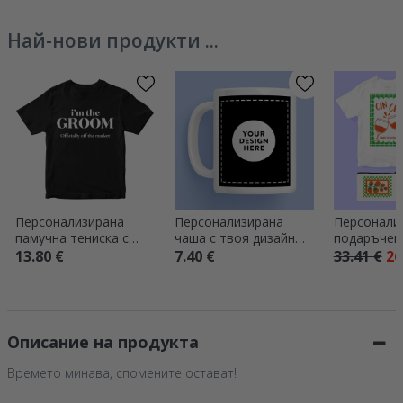
Най-нови продукти ...
Персонализирана
Персонализирана
Персонали
памучна тениска с
чаша с твоя дизайн
подаръчен 
надпис – Екипът на
от двете страни
Pasta Club
13.80 €
7.40 €
33.41 €
26
младоженеца
Описание на продукта
Времето минава, спомените остават!