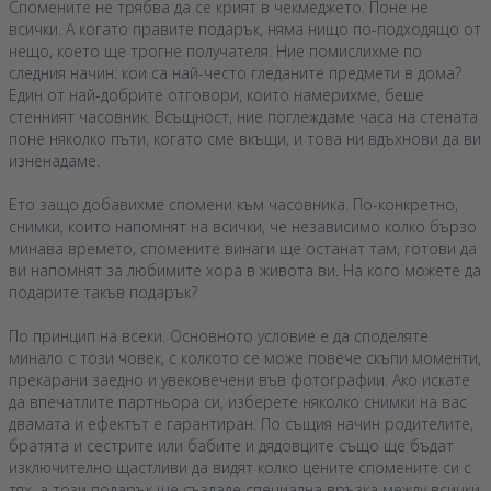
Спомените не трябва да се крият в чекмеджето. Поне не
всички. А когато правите подарък, няма нищо по-подходящо от
нещо, което ще трогне получателя. Ние помислихме по
следния начин: кои са най-често гледаните предмети в дома?
Един от най-добрите отговори, които намерихме, беше
стенният часовник. Всъщност, ние поглеждаме часа на стената
поне няколко пъти, когато сме вкъщи, и това ни вдъхнови да ви
изненадаме.
Ето защо добавихме спомени към часовника. По-конкретно,
снимки, които напомнят на всички, че независимо колко бързо
минава времето, спомените винаги ще останат там, готови да
ви напомнят за любимите хора в живота ви. На кого можете да
подарите такъв подарък?
По принцип на всеки. Основното условие е да споделяте
минало с този човек, с колкото се може повече скъпи моменти,
прекарани заедно и увековечени във фотографии. Ако искате
да впечатлите партньора си, изберете няколко снимки на вас
двамата и ефектът е гарантиран. По същия начин родителите,
братята и сестрите или бабите и дядовците също ще бъдат
изключително щастливи да видят колко цените спомените си с
тях, а този подарък ще създаде специална връзка между всички