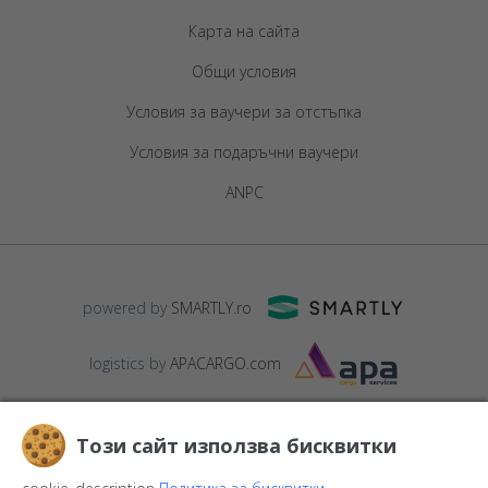
Карта на сайта
Общи условия
Условия за ваучери за отстъпка
Условия за подаръчни ваучери
ANPC
powered by
SMARTLY.ro
logistics by
APACARGO.com
Този сайт използва бисквитки