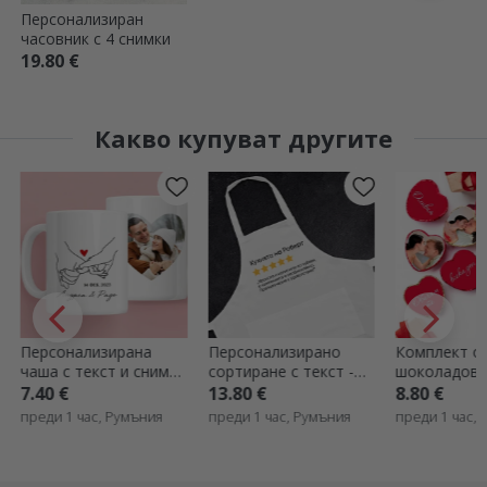
Персонализиран
часовник с 4 снимки
19.80 €
Какво купуват другите
Персонализирана
Персонализирано
Комплект от
чаша с текст и снимка
сортиране с текст -
шоколадови
във формата на
Преглед
персонализи
7.40 €
13.80 €
8.80 €
сърце - Promise
фотографии 
преди 1 час, Румъния
преди 1 час, Румъния
преди 1 час,
Скрито пос