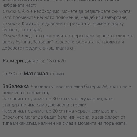
избраната част;
Стъпка 6:
Ако е необходимо, можете да редактирате снимката,
като промените нейното положение, мащаб или завъртане;
Стъпка 7:
Когато сте доволни от резултата, кликнете върху
бутона „Потвърди“;
Стъпка 8:
След като приключите с персонализирането, кликнете
върху бутона „Завърши“, изберете формата на продукта и
добавете продукта в кошницата си.
Размери:
диаметър 18 cm/20
Материал
cm/30 cm
: стъкло
Забележка
: Часовникът изисква една батерия AA, която не е
включена в комплекта;
Часовникът с диаметър 30 cm няма секундарник, като
стандартно има само две черни стрелки.
Часовникът с диаметър 20 cm има червен секундарник.
Стрелките могат да бъдат бели или черни, в зависимост от
типа механизъм, наличен на склад в момента на поръчката.