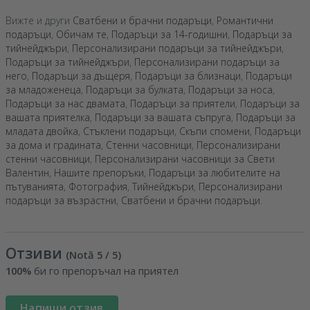
Вижте и други
Сватбени и брачни подаръци
,
Романтични
подаръци
,
Обичам те
,
Подаръци за 14-годишни
,
Подаръци за
тийнейджъри
,
Персонализирани подаръци за тийнейджъри
,
Подаръци за тийнейджъри
,
Персонализирани подаръци за
него
,
Подаръци за дъщеря
,
Подаръци за близнаци
,
Подаръци
за младоженеца
,
Подаръци за булката
,
Подаръци за носа
,
Подаръци за нас двамата
,
Подаръци за приятели
,
Подаръци за
вашата приятелка
,
Подаръци за вашата съпруга
,
Подаръци за
младата двойка
,
Стъклени подаръци
,
Скъпи спомени
,
Подаръци
за дома и градината
,
Стенни часовници
,
Персонализирани
стенни часовници
,
Персонализирани часовници за Свети
Валентин
,
Нашите препоръки
,
Подаръци за любителите на
пътуванията
,
Фотография
,
Тийнейджъри
,
Персонализирани
подаръци за възрастни
,
Сватбени и брачни подаръци
.
Отзиви
(Notă
5
/ 5
)
100%
би го препоръчал на приятел
Напиши отзив