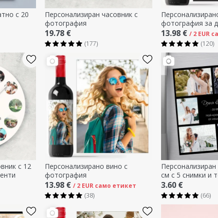
тно с 20
Персонализиран часовник с
Персонализирано
фотография
фотография за 
19.78 €
13.98 €
/ 2 EUR 
(177)
(120)
вник с 12
Персонализирано вино с
Персонализиран 
менти
фотография
см с 5 снимки и 
13.98 €
3.60 €
/ 2 EUR само етикет
(38)
(66)