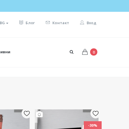
И ПОДАРЪКА ☀️
BG
Блог
Контакт
Вход
тивни
0
-30%