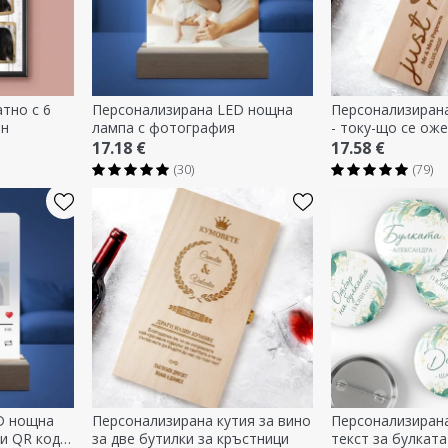
тно с 6
Персонализирана LED нощна
Персонализирана
йн
лампа с фотография
- току-що се ож
17.18 €
17.58 €
(30)
(79)
D нощна
Персонализирана кутия за вино
Персонализирана
и QR код -
за две бутилки за кръстници
текст за булкат