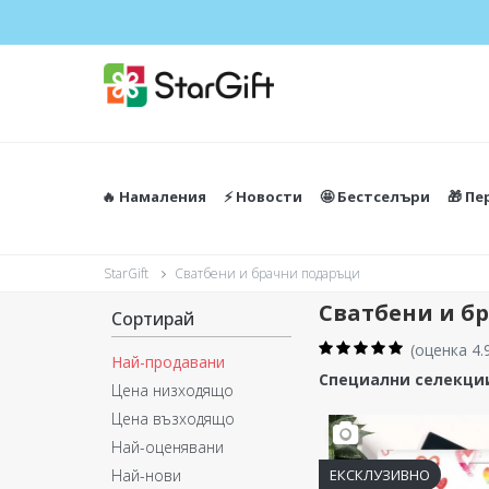
ЛЯТНА РАЗПРО
🔥 Намаления
⚡️ Новости
🤩 Бестселъри
🎁 П
StarGift
Сватбени и брачни подаръци
Сватбени и б
Сортирай
(
оценка 4.
Най-продавани
Специални селекции
Цена низходящо
Цена възходящо
Най-оценявани
Най-нови
ЕКСКЛУЗИВНО