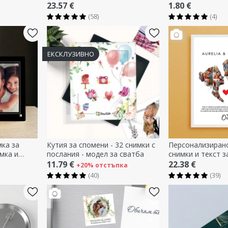
23.57 €
1.80 €
(58)
(4)
ЕКСКЛУЗИВНО
ка за
Кутия за спомени - 32 снимки с
Персонализирано
мка и
послания - модел за сватба
снимки и текст з
Нашата любов
11.79 €
22.38 €
+20% отстъпка
(40)
(39)