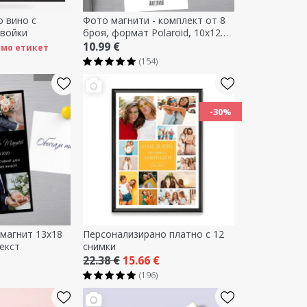
 вино с
Фото магнити - комплект от 8
двойки
броя, формат Polaroid, 10x12
см
10.99 €
само етикет
(154)
-30%
магнит 13x18
Персонализирано платно с 12
текст
снимки
22.38 €
15.66 €
(196)