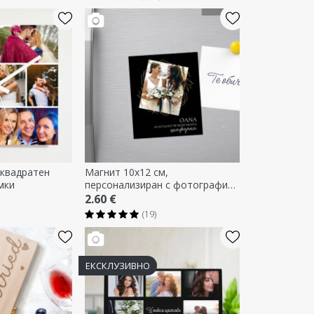
квадратен
Магнит 10x12 см,
мки
персонализиран с фотография
и текст - Благодаря!
2.60 €
(19)
ЕКСКЛУЗИВНО