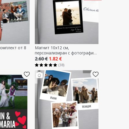
комплект от 8
Магнит 10x12 см,
персонализиран с фотография
и текст - Спомени
2.60 €
1.82 €
(38)