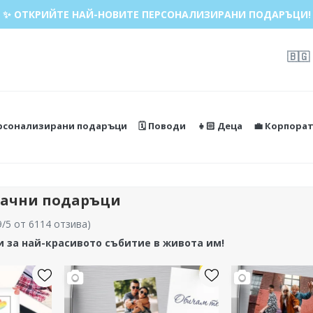
ДАЖБА 🌴 ДО -40% ОТСТЪПКА ЗА НАД 100 ПЕРСОНАЛИЗИРАН
✨ ОТКРИЙТЕ НАЙ-НОВИТЕ ПЕРСОНАЛИЗИРАНИ ПОДАРЪЦИ!
🇧🇬
ерсонализирани подаръци
🗓️ Поводи
👧🏻 Деца
💼 Корпора
рачни подаръци
9/5 от 6114 отзива
)
 за най-красивото събитие в живота им!