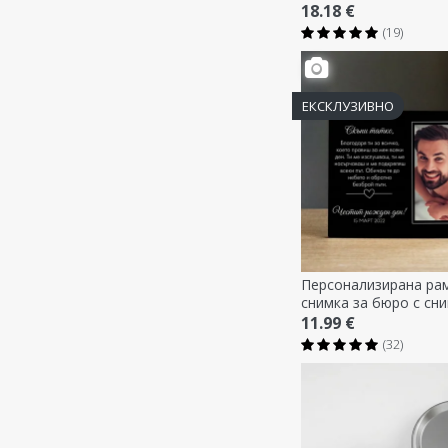
Нашата песен
18.18 €
(19)
ЕКСКЛУЗИВНО
Персонализирана рам
снимка за бюро с сни
послание - С любов
11.99 €
(32)