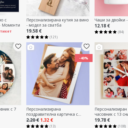
о с
Персонализирана кутия за вино
Чаши за двойки -
 - Моменти
- модел за сватба
12.18 €
19.58 €
етикет
(84)
(121)
-40%
вник с 7
Персонализирана
Персонализиран 
поздравителна картичка с
часовник с 13 сн
фотография
2.20 €
1.32 €
19.78 €
(13)
(108)