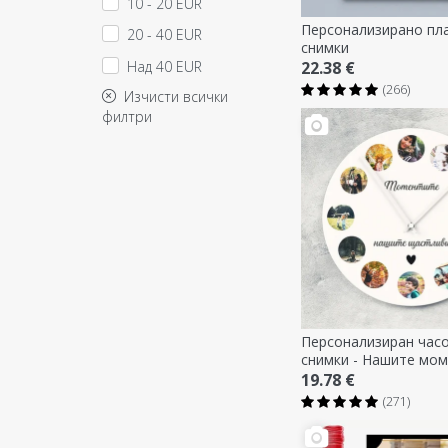
10 - 20 EUR
Персонализирано пла
20 - 40 EUR
снимки
Над 40 EUR
22.38 €
(266)
Изчисти всички
филтри
Персонализиран часо
снимки - Нашите мо
19.78 €
(271)