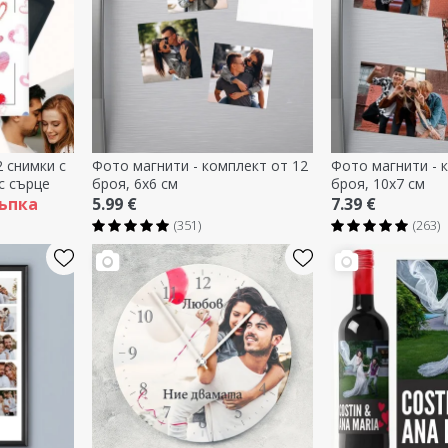
2 снимки с
Фото магнити - комплект от 12
Фото магнити - 
с сърце
броя, 6x6 см
броя, 10x7 см
ъпка
5.99 €
7.39 €
(351)
(263)