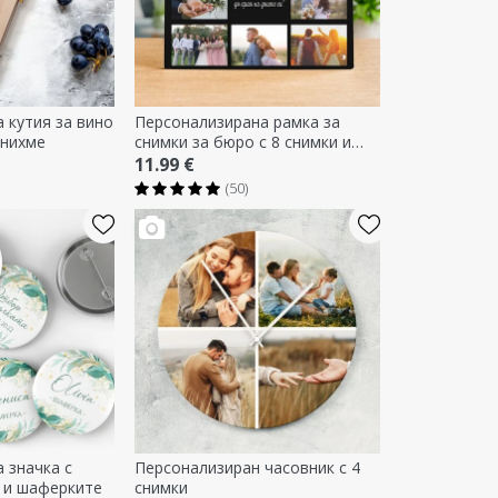
 кутия за вино
Персонализирана рамка за
енихме
снимки за бюро с 8 снимки и
текст - Щастливо завинаги
11.99 €
(50)
 значка с
Персонализиран часовник с 4
а и шаферките
снимки