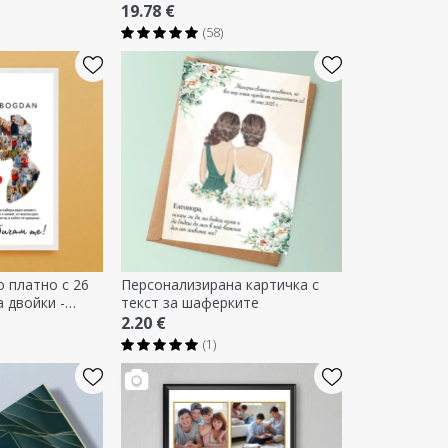
19.78 €
(58)
 платно с 26
Персонализирана картичка с
а двойки -
текст за шаферките
2.20 €
(1)