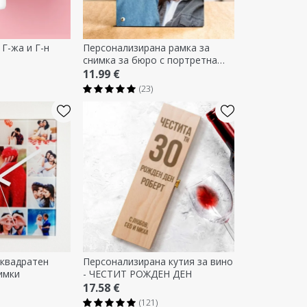
 Г-жа и Г-н
Персонализирана рамка за
снимка за бюро с портретна
снимка
11.99 €
(23)
квадратен
Персонализирана кутия за вино
имки
- ЧЕСТИТ РОЖДЕН ДЕН
17.58 €
(121)