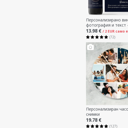
Персонализирано вин
фотография и текст
13.98 €
/ 2 EUR само 
(72)
Персонализиран часо
снимки
19.78 €
(127)