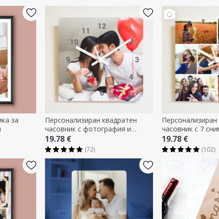
ка за
Персонализиран квадратен
Персонализиран 
я
часовник с фотография и
часовник с 7 сни
цифри
19.78 €
19.78 €
(72)
(102)