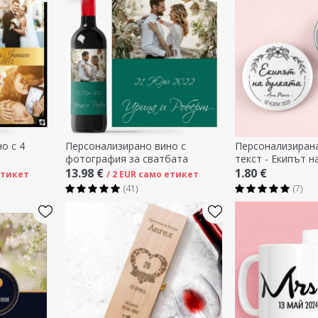
о с 4
Персонализирано вино с
Персонализирана
фотография за сватбата
текст - Екипът н
13.98 €
1.80 €
етикет
/ 2 EUR само етикет
(41)
(7)