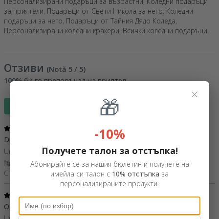
Персонализирани подаръци за възрастни
,
Коледни подаръци
за приятели
,
Подаръци от Свети Никола за него
,
Коледни
подаръци за него
,
Подаръци от Тайния Дядо Коледа
,
Персонализирани коледни кракери
,
Всички коледни подаръци
.
Отзиви
(Notă
5
/ 5
)
100%
би го препоръчал на приятел
×
🎁
Напиши отзив
5
/ 5
-10%
Dragut
14 Октомври 2023
Получете талон за отстъпка!
Un produs drăguț personalizat.
Покажи превод
Абонирайте се за нашия бюлетин и получете на
Claudia,
Румъния
имейла си талон с
10% отстъпка
за
персонализираните продукти.
5
/ 5
O achiziție inspirata
23 Декември 2021
Un cadou perfect de secret santa