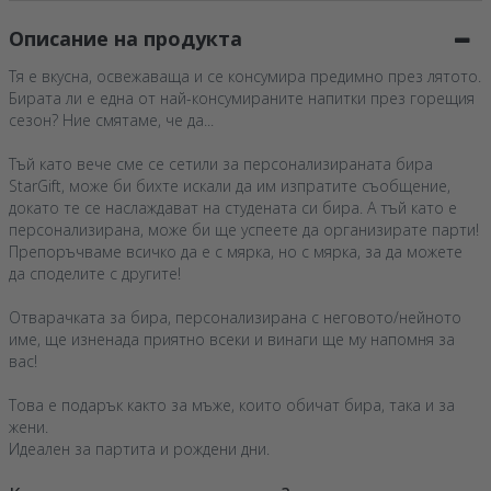
Описание на продукта
Тя е вкусна, освежаваща и се консумира предимно през лятото.
Бирата ли е една от най-консумираните напитки през горещия
сезон? Ние смятаме, че да...
Тъй като вече сме се сетили за персонализираната бира
StarGift, може би бихте искали да им изпратите съобщение,
докато те се наслаждават на студената си бира. А тъй като е
персонализирана, може би ще успеете да организирате парти!
Препоръчваме всичко да е с мярка, но с мярка, за да можете
да споделите с другите!
Отварачката за бира, персонализирана с неговото/нейното
име, ще изненада приятно всеки и винаги ще му напомня за
вас!
Това е подарък както за мъже, които обичат бира, така и за
жени.
Идеален за партита и рождени дни.