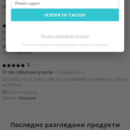
Покажи превод
Valentin,
Румъния
ИЗПРАТИ ТАЛОН
5
/ 5
O achizitie inspirata
20 Декември 2021
Не сега, попитай ме по-късно
Foarte bine realizat! Recomand
Отстъпката важи за персонализирани продукти.
Условия
Покажи превод
Elena,
Румъния
5
/ 5
Pt zile călduroase și numai
19 Ноември 2019
Un cadou micuț, haios, care va crea zâmbete și amintiri de câte ori
va fi folosit
Покажи превод
Daniela,
Румъния
Последно разгледани продукти