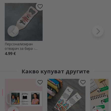
Персонализиран
отварач за бира -
Коледна бира
4.99 €
Какво купуват другите