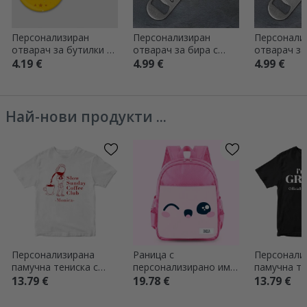
Персонализиран
Персонализиран
Персонали
отварач за бутилки с
отварач за бира с
отварач за
текст - Шампион
надпис - Just Married
послание -
4.19 €
4.99 €
4.99 €
Най-нови продукти ...
Персонализирана
Раница с
Персонали
памучна тениска с
персонализирано име
памучна те
надпис – Coffee
- Cute
надпис – Е
13.79 €
19.78 €
13.79 €
младожене