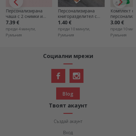
Персонализирана
Персонализирана
Комплект о
чаша с 2 снимки и
книгоразделител с
персонализ
текст
послание - Магичният
стикера
7.39 €
1.40 €
3.00 €
свят на историите
(самозалеп
преди 4 минути,
преди 10 минути,
преди 10 мин
етикети) за
Румъния
Румъния
Румъния
Спорт
Социални мрежи
Blog
Твоят акаунт
Създай акаунт
Вход