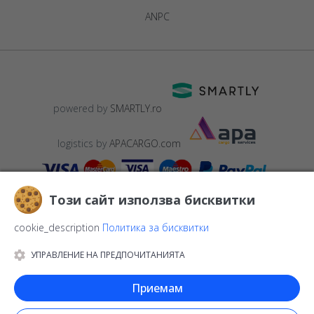
ANPC
powered by
SMARTLY.ro
logistics by
APACARGO.com
Този сайт използва бисквитки
cookie_description
Политика за бисквитки
УПРАВЛЕНИЕ НА ПРЕДПОЧИТАНИЯТА
© 2016-2026
StarGift
Romania,
București
, strada
Copilului nr. 6-
12, parter
,
Sector 1
, cod postal
012178
,
email:
Приемам
contact@stargift.bg
www.stargift.bg
STARGIFT SRL
, cod fiscal
40077992