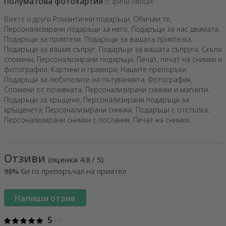
полуматова фотохартия
(с фини ивици)
Вижте и други
Романтични подаръци
,
Обичам те
,
Персонализирани подаръци за него
,
Подаръци за нас двамата
,
Подаръци за приятели
,
Подаръци за вашата приятелка
,
Подаръци за вашия съпруг
,
Подаръци за вашата съпруга
,
Скъпи
спомени
,
Персонализирани подаръци
,
Печат, печат на снимки и
фотографии
,
Картини и гравюри
,
Нашите препоръки
,
Подаръци за любителите на пътуванията
,
Фотография
,
Спомени от почивката
,
Персонализирани снимки и магнити
,
Подаръци за кръщене
,
Персонализирани подаръци за
кръщенета
,
Персонализирани снимки
,
Подаръци с отстъпка
,
Персонализирани снимки с послания
,
Печат на снимки
.
Отзиви
(оценка
4.8
/ 5
)
98%
би го препоръчал на приятел
Напиши отзив
5
/ 5