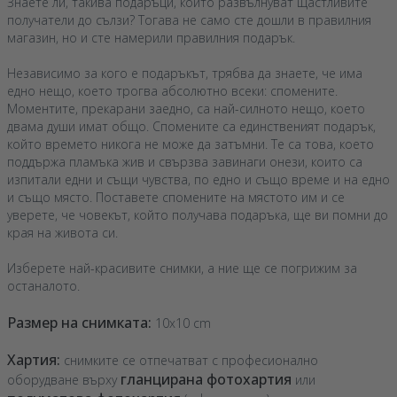
Знаете ли, такива подаръци, които развълнуват щастливите
получатели до сълзи? Тогава не само сте дошли в правилния
магазин, но и сте намерили правилния подарък.
Независимо за кого е подаръкът, трябва да знаете, че има
едно нещо, което трогва абсолютно всеки: спомените.
Моментите, прекарани заедно, са най-силното нещо, което
двама души имат общо. Спомените са единственият подарък,
който времето никога не може да затъмни. Те са това, което
поддържа пламъка жив и свързва завинаги онези, които са
изпитали едни и същи чувства, по едно и също време и на едно
и също място. Поставете спомените на мястото им и се
уверете, че човекът, който получава подаръка, ще ви помни до
края на живота си.
Изберете най-красивите снимки, а ние ще се погрижим за
останалото.
Размер на снимката:
10x10 cm
Хартия:
снимките се отпечатват с професионално
гланцирана фотохартия
оборудване върху
или