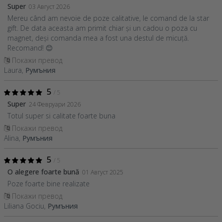
Super
03 Август 2026
Mereu când am nevoie de poze calitative, le comand de la star
gift. De data aceasta am primit chiar și un cadou o poza cu
magnet, deși comanda mea a fost una destul de micuță.
Recomand! 😊
Покажи превод
Laura,
Румъния
5
/ 5
Super
24 Февруари 2026
Totul super si calitate foarte buna
Покажи превод
Alina,
Румъния
5
/ 5
O alegere foarte bună
01 Август 2025
Poze foarte bine realizate
Покажи превод
Liliana Gociu,
Румъния