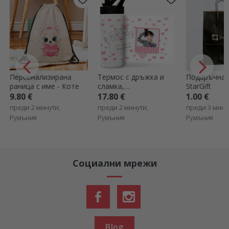
Персонализирана
Термос с дръжка и
Подаръчна 
раница с име - Коте
сламка,
StarGift
персонализиран с име
9.80 €
17.80 €
1.00 €
и снимка - Kitty
преди 2 минути,
преди 2 минути,
преди 3 мину
Румъния
Румъния
Румъния
Социални мрежи
Blog