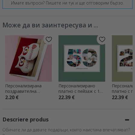
Имате въпроси? Пишете ни тук и ще отговорим бързо.
Може да ви заинтересува и ...
Персонализирана
Персонализирано
Персонали
поздравителна
платно с пейзаж с 13
платно с п
картичка с бухал и
снимки, модел номер
снимки, мо
2.20 €
22.39 €
22.39 €
сърце
59 и текстово
29 и текст
съобщение
съобщени
Descriere produs
Обичате ли да давате подаръци, които наистина впечатляват?