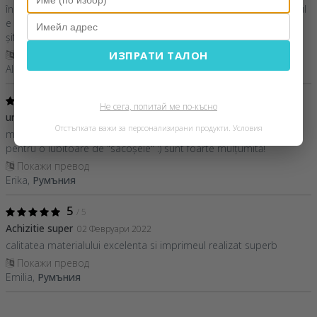
încăpătoare și bine lucrată. O mică rugăminte: pentru că materialul
e in, atunci când îl împachetați pentru cadou aveți grijă că se
șifonează destul de ușor.
ИЗПРАТИ ТАЛОН
Покажи превод
Alina,
Румъния
5
/ 5
Не сега, попитай ме по-късно
un cadou perfect
14 Юни 2022
Отстъпката важи за персонализирани продукти.
Условия
materialul este foarte calitativ, iar ideea cadoului este perfectă
pentru o iubitoare de "sacoșele" :) sunt foarte mulțumită!
Покажи превод
Erika,
Румъния
5
/ 5
Achizitie super
02 Февруари 2022
calitatea materialului excelenta si imprimeul realizat superb
Покажи превод
Emilia,
Румъния