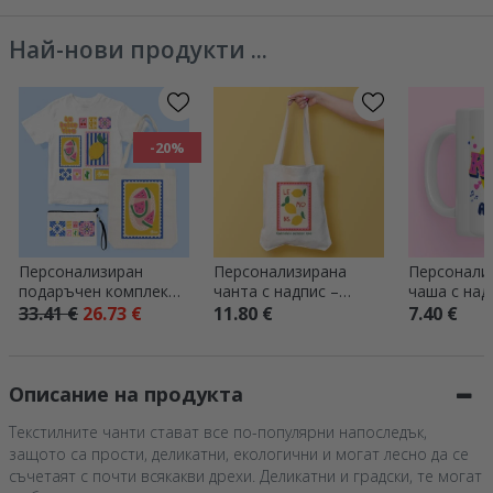
Най-нови продукти ...
-20%
Персонализиран
Персонализирана
Персонали
подаръчен комплект
чанта с надпис –
чаша с над
– Лято
Summer
33.41 €
26.73 €
11.80 €
7.40 €
Описание на продукта
Текстилните чанти стават все по-популярни напоследък,
защото са прости, деликатни, екологични и могат лесно да се
съчетаят с почти всякакви дрехи. Деликатни и градски, те могат