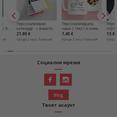
Персонализиран
Персонализирана
Персонализ
календар - с вашите
чаша с текст и снимка
сортиране с
цветни снимки
във формата на
Преглед
21.80 €
7.40 €
13.80 €
сърце - Promise
преди 2 часа, Румъния
преди 2 часа, Румъния
преди 3 часа
Социални мрежи
Blog
Твоят акаунт