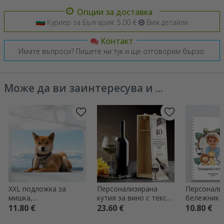
Опции за доставка
Куриер за България: 5.00 €
Виж детайли
Контакт
Имате въпроси? Пишете ни тук и ще отговорим бързо.
Може да ви заинтересува и ...
XXL подложка за
Персонализирана
Персонали
мишка,
кутия за вино с текст
бележник с
персонализирана с
за рожден ден -
текст - Жи
11.80 €
23.60 €
10.80 €
фотография
Наздраве