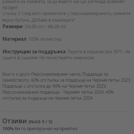
рамката на снимката, за да видите как ще изглежда крайният
продукт
Стъпка 3:
След като приключите с персонализирането, кликнете
върху бутона „Добави в кошницата“
Размери
: 33x38 cm / 48x28 cm
Материал
: 100% полиестер
Инструкции за поддръжка
: Перете в пералня при 30°C. Не
сушете в сушилня. Не почиствайте химически.
Вижте и други
Персонализирани чанти
,
Подаръци за
семейството
,
40% отстъпка за подаръци на Черния петък 2023
,
Подаръци с отстъпка до 40% на Черния петък 2023
,
Персонализирани подаръци - Черният петък 2024
,
40%
отстъпка за подаръци на Черния петък 2024
.
Отзиви
(Notă
5
/ 5
)
100%
би го препоръчал на приятел