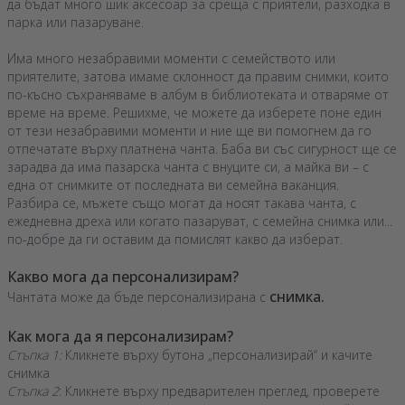
да бъдат много шик аксесоар за среща с приятели, разходка в
парка или пазаруване.
Има много незабравими моменти с семейството или
приятелите, затова имаме склонност да правим снимки, които
по-късно съхраняваме в албум в библиотеката и отваряме от
време на време. Решихме, че можете да изберете поне един
от тези незабравими моменти и ние ще ви помогнем да го
отпечатате върху платнена чанта. Баба ви със сигурност ще се
зарадва да има пазарска чанта с внуците си, а майка ви – с
една от снимките от последната ви семейна ваканция.
Разбира се, мъжете също могат да носят такава чанта, с
ежедневна дреха или когато пазаруват, с семейна снимка или...
по-добре да ги оставим да помислят какво да изберат.
Какво мога да персонализирам?
снимка.
Чантата може да бъде персонализирана с
Как мога да я персонализирам?
Стъпка 1:
Кликнете върху бутона „персонализирай“ и качите
снимка
Стъпка 2
: Кликнете върху предварителен преглед, проверете