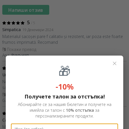
Напиши отзив
5
/ 5
Simpatica
19 Декември 2024
Materialul sacoșei pare f calitativ și rezistent, iar poza este foarte
frumos imprimată. Recomand
Покажи превод
Ana,
Румъния
×
🎁
5
/ 5
Un cadou inspirat
17 Ноември 2024
Nota 10 pentru promptitudine si modul in care s-a lucrat la
-10%
sacosa
Покажи превод
Получете талон за отстъпка!
Gabi,
Румъния
Абонирайте се за нашия бюлетин и получете на
имейла си талон с
10% отстъпка
за
5
/ 5
персонализираните продукти.
Cadou super simpatic
12 Октомври 2022
Mi-a plăcut mult cum a ieșit personalizarea, sacoșa e foarte faină,