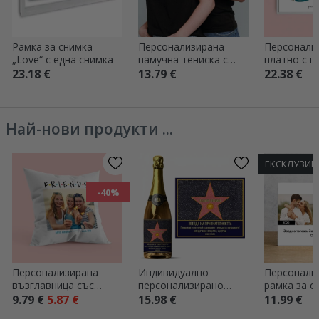
Рамка за снимка
Персонализирана
Персонали
„Love“ с една снимка
памучна тениска с
платно с п
текст - Сватбени
снимки, мо
23.18 €
13.79 €
22.38 €
пръстени
52 и текст
съобщени
Най-нови продукти ...
ЕКСКЛУЗИВ
-40%
Персонализирана
Индивидуално
Персонали
възглавница със
персонализирано
рамка за с
снимка и послание -
пенливо вино с
бюро с тек
9.79 €
5.87 €
15.98 €
11.99 €
FRIENDS
надпис – „Звездата на
снимки – Т