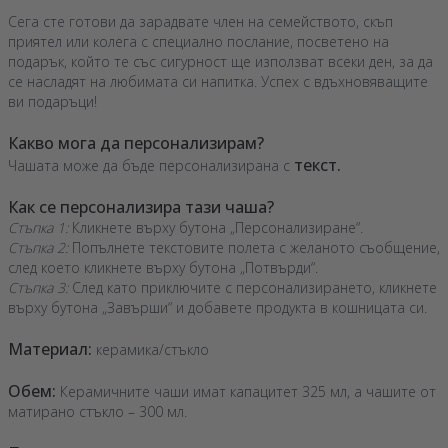
Сега сте готови да зарадвате член на семейството, скъп
приятел или колега с специално послание, посветено на
подарък, който те със сигурност ще използват всеки ден, за да
се насладят на любимата си напитка. Успех с вдъхновяващите
ви подаръци!
Какво мога да персонализирам?
текст.
Чашата може да бъде персонализирана с
Как се персонализира тази чаша?
Стъпка 1:
Кликнете върху бутона „Персонализиране“.
Стъпка 2:
Попълнете текстовите полета с желаното съобщение,
след което кликнете върху бутона „Потвърди“.
Стъпка 3:
След като приключите с персонализирането, кликнете
върху бутона „Завърши“ и добавете продукта в кошницата си.
Материал:
керамика/стъкло
Обем:
Керамичните чаши имат капацитет 325 мл, а чашите от
матирано стъкло – 300 мл.