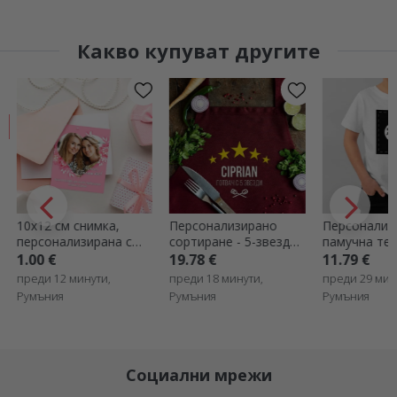
Какво купуват другите
10x12 см снимка,
Персонализирано
Персонализ
персонализирана с
сортиране - 5-звезден
памучна тен
текст и снимка -
готвач
деца с ваша
1.00 €
19.78 €
11.79 €
Сърце
портретна 
преди 12 минути,
преди 18 минути,
преди 29 мин
Румъния
Румъния
Румъния
Социални мрежи