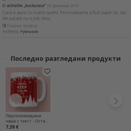
O achizitie „buclucasa”
09 Декември 2019
Cana a ajuns cu toarta spartă. Personalizarea a fost super ok, dar,
din păcate nu o pot dărui.
Покажи превод
Andreea,
Румъния
Последно разгледани продукти
Персонализирана
чаша с текст - Остани
спокоен за Коледа
7.39 €