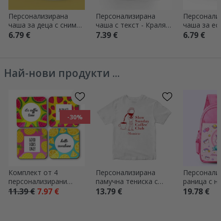
Персонализирана
Персонализирана
Персонали
чаша за деца с снимка
чаша с текст - Кралят
чаша за ес
и послание -
на фара
снимки
6.79 €
7.39 €
6.79 €
Оборудване
Най-нови продукти ...
-30%
Комплект от 4
Персонализирана
Персонали
персонализирани
памучна тениска с
раница с н
подложки за чаши с
надпис – Coffee
Еднорог
11.39 €
7.97 €
13.79 €
19.78 €
надпис – Summer