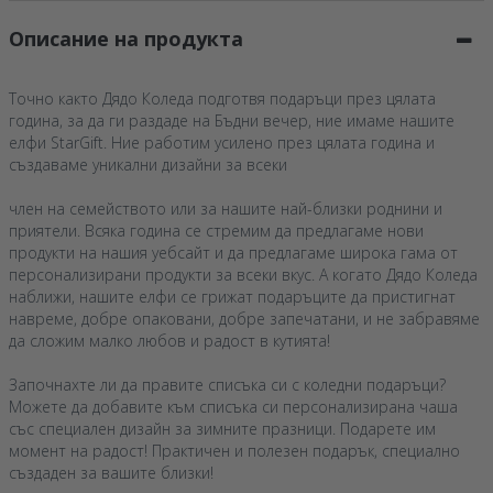
Описание на продукта
Точно както Дядо Коледа подготвя подаръци през цялата
година, за да ги раздаде на Бъдни вечер, ние имаме нашите
елфи StarGift. Ние работим усилено през цялата година и
създаваме уникални дизайни за всеки
член на семейството или за нашите най-близки роднини и
приятели. Всяка година се стремим да предлагаме нови
продукти на нашия уебсайт и да предлагаме широка гама от
персонализирани продукти за всеки вкус. А когато Дядо Коледа
наближи, нашите елфи се грижат подаръците да пристигнат
навреме, добре опаковани, добре запечатани, и не забравяме
да сложим малко любов и радост в кутията!
Започнахте ли да правите списъка си с коледни подаръци?
Можете да добавите към списъка си персонализирана чаша
със специален дизайн за зимните празници. Подарете им
момент на радост! Практичен и полезен подарък, специално
създаден за вашите близки!