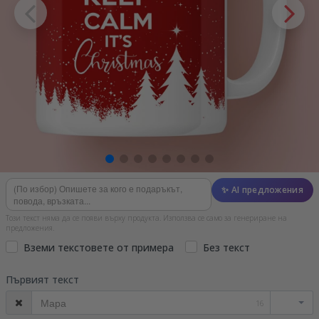
✨ AI предложения
Този текст няма да се появи върху продукта. Използва се само за генериране на
предложения.
Вземи текстовете от примера
Без текст
Първият текст
16