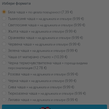
Избери формата
Бяла чаша »
(
7.39
€)
по цялата повърхност
Тъмносиня чаша »
(
9.99
€)
на дръжката и отвътре
Светлосиня чаша »
(
9.99
€)
на дръжката и отвътре
Жълта чаша »
(
9.99
€)
на дръжката и отвътре
Оранжева чаша »
(
9.99
€)
на дръжката и отвътре
Червена чаша »
(
9.99
€)
на дръжката и отвътре
Зелена чаша »
(
9.99
€)
на дръжката и отвътре
Чаша от матирано стъкло »
(
10.39
€)
Черна термочувствителна чаша »
гореща видима
(
12.78
€)
персонализация
Розова чаша »
(
9.99
€)
на дръжката и отвътре
Черна чаша »
(
9.99
€)
на дръжката и отвътре
Сива чаша »
(
9.99
€)
на дръжката и отвътре
Тюркоазена чаша »
(
9.99
€)
на дръжката и отвътре
Лилава чаша »
(
9.99
€)
на дръжката и отвътре