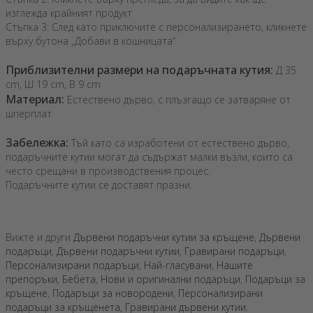
изглежда крайният продукт
Стъпка 3: След като приключите с персонализирането, кликнете
върху бутона „Добави в кошницата“
Приблизителни размери на подаръчната кутия:
Д 35
cm, Ш 19 cm, В 9 cm
Материал:
Естествено дърво, с плъзгащо се затваряне от
шперплат.
Забележка:
Тъй като са изработени от естествено дърво,
подаръчните кутии могат да съдържат малки възли, които са
често срещани в производствения процес.
Подаръчните кутии се доставят празни.
Вижте и други
Дървени подаръчни кутии за кръщене
,
Дървени
подаръци
,
Дървени подаръчни кутии
,
Гравирани подаръци
,
Персонализирани подаръци
,
Най-гласувани
,
Нашите
препоръки
,
Бебета
,
Нови и оригинални подаръци
,
Подаръци за
кръщене
,
Подаръци за новородени
,
Персонализирани
подаръци за кръщенета
,
Гравирани дървени кутии
.