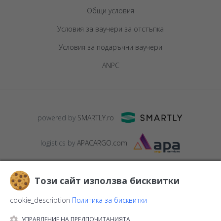
Общи условия
Условия за ваучери за отстъпка
Условия за подаръчни ваучери
ANPC
powered by
SMARTLY.ro
logistics by
APACARGO.com
Този сайт използва бисквитки
cookie_description
Политика за бисквитки
УПРАВЛЕНИЕ НА ПРЕДПОЧИТАНИЯТА