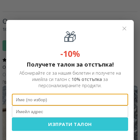
Отзиви
(Notă
5
/ 5
)
×
100%
би го препоръчал на приятел
🎁
Напиши отзив
-10%
5
/ 5
Получете талон за отстъпка!
O achizitie inspirata
07 Май 2026
Абонирайте се за нашия бюлетин и получете на
O cutie lucrata impecabil,foarte calitativa si de efect.Multumesc !
имейла си талон с
10% отстъпка
за
Покажи превод
персонализираните продукти.
ИЗПРАТИ ТАЛОН