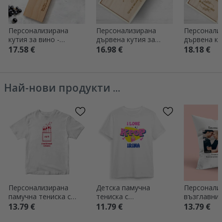
Персонализирана
Персонализирана
Персонали
кутия за вино -
дървена кутия за
дървена ку
Безкрайна любов
подаръци - спомени
подарък с 
17.58 €
16.98 €
18.18 €
от кръщенето
послание - 
готините к
Най-нови продукти ...
Персонализирана
Детска памучна
Персонали
памучна тениска с
тениска с
възглавниц
инициали – Heaven
персонализиран
снимки и т
13.79 €
11.79 €
13.79 €
надпис – Kpop
Тогава и с