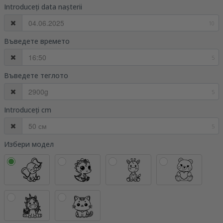
Introduceți data nașterii
10
Въведете времето
5
Въведете теглото
5
Introduceți cm
5
Избери модел