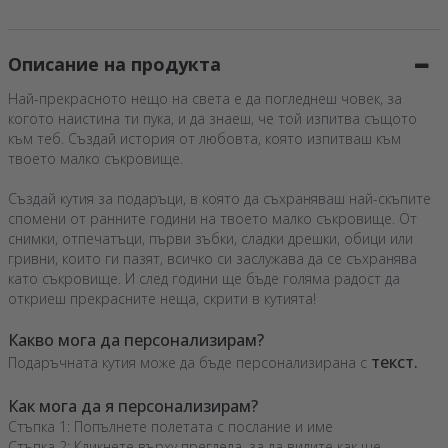
Описание на продукта
Най-прекрасното нещо на света е да погледнеш човек, за
когото наистина ти пука, и да знаеш, че той изпитва същото
към теб. Създай история от любовта, която изпитваш към
твоето малко съкровище.
Създай кутия за подаръци, в която да съхраняваш най-скъпите
спомени от ранните години на твоето малко съкровище. От
снимки, отпечатъци, първи зъбки, сладки дрешки, обици или
гривни, които ги пазят, всичко си заслужава да се съхранява
като съкровище. И след години ще бъде голяма радост да
откриеш прекрасните неща, скрити в кутията!
Какво мога да персонализирам?
текст.
Подаръчната кутия може да бъде персонализирана с
Как мога да я персонализирам?
Стъпка 1: Попълнете полетата с послание и име
Стъпка 2: Кликнете върху прегледа, за да видите как ще