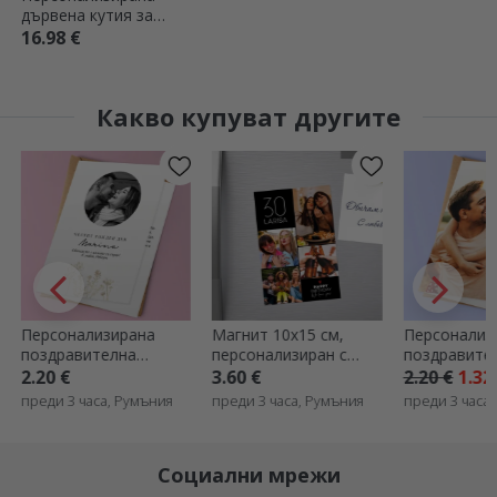
дървена кутия за
подарък с текст -
16.98 €
Новородени
Какво купуват другите
Персонализирана
Магнит 10x15 см,
Персонализ
поздравителна
персонализиран с
поздравите
картичка с снимка и
текст и 4 снимки -
картичка с
2.20 €
3.60 €
2.20 €
1.32
текст - Елегантност
Честит рожден ден
фотографи
преди 3 часа, Румъния
преди 3 часа, Румъния
преди 3 часа
Социални мрежи