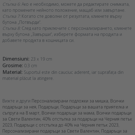
Стъпка 6:
Ако е необходимо, можете да редактирате снимката,
като промените нейното положение, мащаб или завъртане.
Стъпка 7:
Когато сте доволни от резултата, кликнете върху
бутона „Потвърди“.
Стъпка 8:
След като приключите с персонализирането, кликнете
върху бутона „Завърши“, изберете формата на продукта и
добавете продукта в кошницата си.
Dimensiuni:
23 x 19 cm
Grosime:
0.3 cm
Material:
Suportul este din cauciuc aderent, iar suprafața din
material plăcut la atingere.
Вижте и други
Персонализирани подложки за мишка
,
Всички
подаръци за нея
,
Подаръци
,
Подаръци за вашата приятелка и
съпруга на 8 март
,
Всички подаръци за мама
,
Всички подаръци
за Свети Валентин
,
40% отстъпка за подаръци на Черния петък
2023
,
Подаръци с отстъпка до 40% на Черния петък 2023
,
Персонализирани подаръци за Свети Валентин
,
Подаръци за