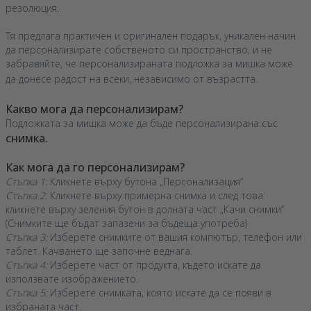
резолюция.
Тя предлага практичен и оригинален подарък, уникален начин
да персонализирате собственото си пространство, и не
забравяйте, че персонализираната подложка за мишка може
да донесе радост на всеки, независимо от възрастта.
Какво мога да персонализирам?
Подложката за мишка може да бъде персонализирана със
снимка.
Как мога да го персонализирам?
Стъпка 1:
Кликнете върху бутона „Персонализация“
Стъпка 2
: Кликнете върху примерна снимка и след това
кликнете върху зеления бутон в долната част „Качи снимки“
(Снимките ще бъдат запазени за бъдеща употреба)
Стъпка 3:
Изберете снимките от вашия компютър, телефон или
таблет. Качването ще започне веднага.
Стъпка 4:
Изберете част от продукта, където искате да
използвате изображението.
Стъпка 5:
Изберете снимката, която искате да се появи в
избраната част.