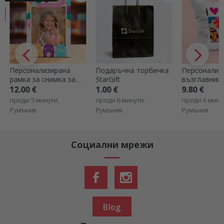
Персонализирана
Подаръчна торбичка
Персонализ
рамка за снимка за
StarGift
възглавница
бюро с текст и
фотография
12.00 €
1.00 €
9.80 €
снимка - Честит
те
преди 5 минути,
преди 6 минути,
преди 6 мину
рожден ден!
Румъния
Румъния
Румъния
Социални мрежи
Blog