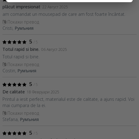
plăcut impresionat
22 Август 2025
am comandat un mousepad de care am fost foarte încântat.
Покажи превод
Cristi,
Румъния
5
/ 5
Totul rapid si bine.
06 Август 2025
Totul rapid si bine.
Покажи превод
Costin,
Румъния
5
/ 5
De calitate
18 Февруари 2025
Printul a iesit perfect, materialul este de calitate, a ajuns rapid. Voi
mai cumpara de la ei.
Покажи превод
Stefana,
Румъния
5
/ 5