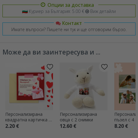
Опции за доставка
Куриер за България: 5.00 €
Виж детайли
Контакт
Имате въпроси? Пишете ни тук и ще отговорим бързо.
Може да ви заинтересува и ...
Персонализирана
Персонализирана
Персонали
квадратна картичка с
овца с 2 снимки
пъзел с 4 
послание - Обичам те!
20x15 см
2.20 €
12.60 €
8.20 €