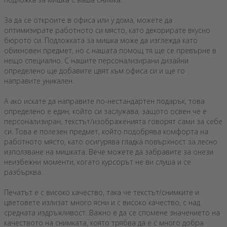
За да се откроите в офиса или у дома, можете да
оптимизирате работното си място, като декорирате вкусно
бюрото си. Подложката за мишка може да изглежда като
обикновен предмет, но с нашата помощ тя ще се превърне в
нещо специално. С нашите персонализирани дизайни
определено ще добавите цвят към офиса си и ще го
направите уникален.
А ако искате да направите по-нестандартен подарък, това
определено е един, който си заслужава, защото освен че е
персонализиран, текстът/изображенията говорят сами за себе
си. Това е полезен предмет, който подобрява комфорта на
работното място, като осигурява гладка повърхност за лесно
използване на мишката. Вече можете да забравите за онези
неизбежни моменти, когато курсорът не ви слуша и се
разбърква.
Печатът е с високо качество, така че текстът/снимките и
цветовете излизат много ясни и с високо качество, с над
средната издръжливост. Важно е да се спомене значението на
качеството на снимката, която трябва да е с много добра