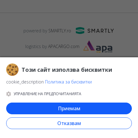
powered by
SMARTLY.ro
logistics by
APACARGO.com
Този сайт използва бисквитки
cookie_description
Политика за бисквитки
УПРАВЛЕНИЕ НА ПРЕДПОЧИТАНИЯТА
© 2016-2026
StarGift
Romania,
București
, strada
Copilului nr. 6-
12, parter
,
Sector 1
, cod postal
012178
,
email:
Приемам
contact@stargift.bg
www.stargift.bg
STARGIFT SRL
, cod fiscal
40077992
Отказвам