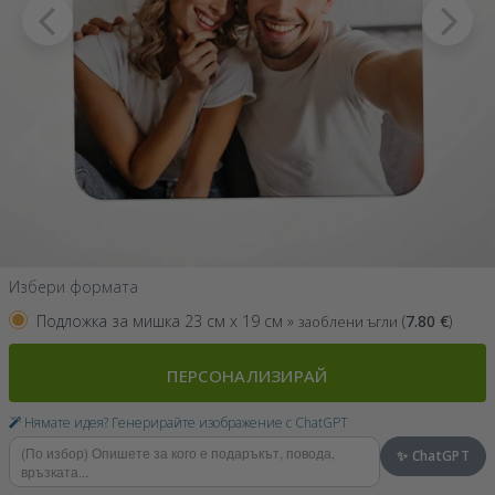
Избери формата
Подложка за мишка 23 см x 19 см »
(
7.80
€
)
заоблени ъгли
ПЕРСОНАЛИЗИРАЙ
Нямате идея? Генерирайте изображение с ChatGPT
✨ ChatGPT