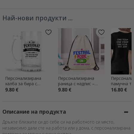
Най-нови продукти ...
Персонализирана
Персонализирана
Персонали
халба за бира с
раница с надпис –
памучна те
надпис – „Пенсионер“
Festival mode on
лого отпре
9.80 €
9.80 €
16.80 €
отзад
Описание на продукта
Дръжте близките си до себе си на работното си място,
независимо дали сте на работа или у дома, с персонализирана
подложка за мишка с ваша снимка.