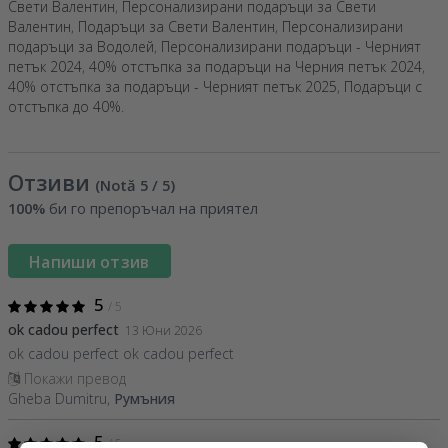
Свети Валентин
,
Персонализирани подаръци за Свети
Валентин
,
Подаръци за Свети Валентин
,
Персонализирани
подаръци за Водолей
,
Персонализирани подаръци - Черният
петък 2024
,
40% отстъпка за подаръци на Черния петък 2024
,
40% отстъпка за подаръци - Черният петък 2025
,
Подаръци с
отстъпка до 40%
.
Отзиви
(Notă
5
/ 5
)
100%
би го препоръчал на приятел
Напиши отзив
5
/ 5
ok cadou perfect
13 Юни 2026
ok cadou perfect ok cadou perfect
Покажи превод
Gheba Dumitru,
Румъния
5
/ 5