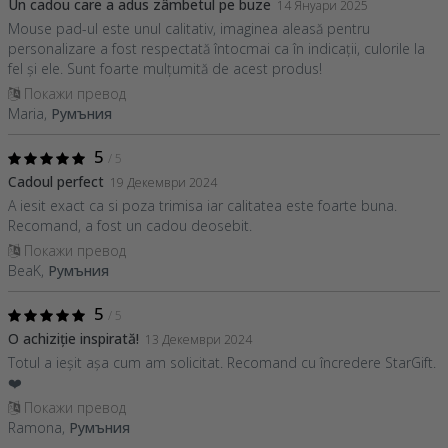
Un cadou care a adus zâmbetul pe buze
14 Януари 2025
Mouse pad-ul este unul calitativ, imaginea aleasă pentru
personalizare a fost respectată întocmai ca în indicații, culorile la
fel și ele. Sunt foarte mulțumită de acest produs!
Покажи превод
Maria,
Румъния
5
/ 5
Cadoul perfect
19 Декември 2024
A iesit exact ca si poza trimisa iar calitatea este foarte buna.
Recomand, a fost un cadou deosebit.
Покажи превод
BeaK,
Румъния
5
/ 5
O achiziție inspirată!
13 Декември 2024
Totul a ieșit așa cum am solicitat. Recomand cu încredere StarGift.
❤️
Покажи превод
Ramona,
Румъния