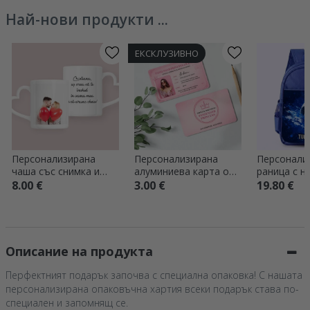
Най-нови продукти ...
ЕКСКЛУЗИВНО
Персонализирана
Персонализирана
Персонали
чаша със снимка и
алуминиева карта от
раница с н
текст – модел с
двете страни със
Футбол
8.00 €
3.00 €
19.80 €
дръжка във формата
снимка и текст -
на сърце
Passenger Princess
Описание на продукта
Перфектният подарък започва с специална опаковка! С нашата
персонализирана опаковъчна хартия всеки подарък става по-
специален и запомнящ се.