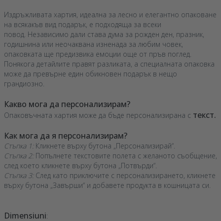
Издръжливата хартия, идеална за лесно и елегантно опаковане
на всякакъв вид подарък, е подходяща за всеки
повод. Независимо дали става дума за рожден ден, празник,
годишнина или неочаквана изненада за любим човек,
опаковката ще предизвика емоции още от пръв поглед.
Понякога детайлите правят разликата, а специалната опаковка
може да превърне един обикновен подарък в нещо
грандиозно.
Какво мога да персонализирам?
текст.
Опаковъчната хартия може да бъде персонализирана с
Как мога да я персонализирам?
Стъпка 1:
Кликнете върху бутона „Персонализирай“.
Стъпка 2:
Попълнете текстовите полета с желаното съобщение,
след което кликнете върху бутона „Потвърди“.
Стъпка 3:
След като приключите с персонализирането, кликнете
върху бутона „Завърши“ и добавете продукта в кошницата си.
Dimensiuni
: