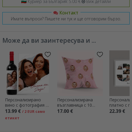
Куриер за България: 5.00 €
Виж детайли
Контакт
Имате въпроси? Пишете ни тук и ще отговорим бързо.
Може да ви заинтересува и ...
Персонализирано
Персонализирана
Персонали
вино с фотография и
възглавница с 10
платно с п
текст - Разкъсана
снимки от двете
снимки, мо
13.99 €
17.00 €
22.39 €
/ 2 EUR само
хартия
страни - Приятелка
39 и текст
етикет
съобщени