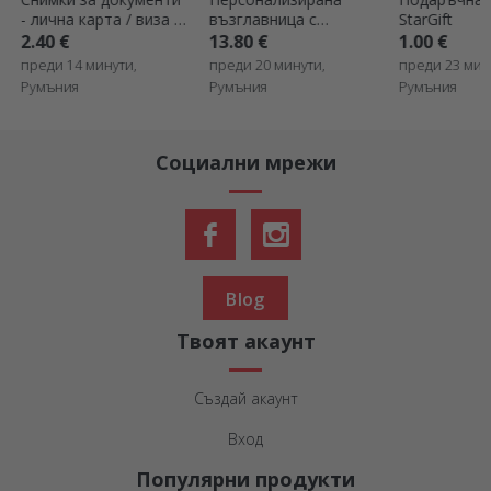
- лична карта / виза /
възглавница с
StarGift
паспорт - комплект
фотография - голям
2.40 €
13.80 €
1.00 €
формат
преди 14 минути,
преди 20 минути,
преди 23 мин
Румъния
Румъния
Румъния
Социални мрежи
Blog
Твоят акаунт
Създай акаунт
Вход
Популярни продукти