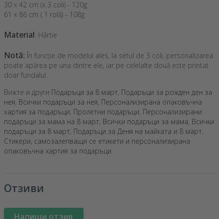
30 x 42 cm (x 3 coli) - 120g
61 x 86 cm ( 1 rolă) - 108g
Material
: Hârtie
Notă:
În funcție de modelul ales, la setul de 3 coli, personalizarea
poate apărea pe una dintre ele, iar pe celelalte două este printat
doar fundalul.
Вижте и други
Подаръци за 8 март
,
Подаръци за рожден ден за
нея
,
Всички подаръци за нея
,
Персонализирана опаковъчна
хартия за подаръци
,
Пролетни подаръци
,
Персонализирани
подаръци за мама на 8 март
,
Всички подаръци за мама
,
Всички
подаръци за 8 март
,
Подаръци за Деня на майката и 8 март
,
Стикери, самозалепващи се етикети и персонализирана
опаковъчна хартия за подаръци
.
Отзиви
Напиши отзив