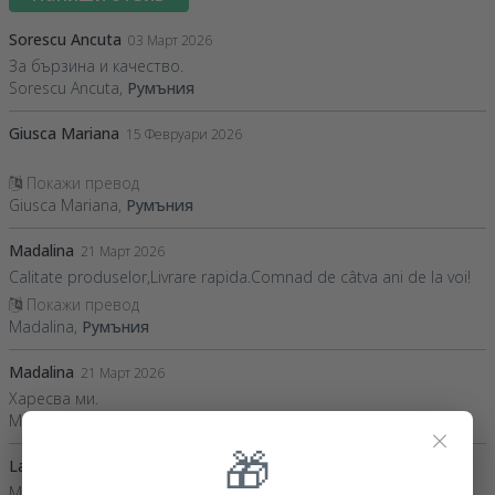
Sorescu Ancuta
03 Март 2026
За бързина и качество.
Sorescu Ancuta,
Румъния
Giusca Mariana
15 Февруари 2026
Покажи превод
Giusca Mariana,
Румъния
Madalina
21 Март 2026
Calitate produselor,Livrare rapida.Comnad de câtva ani de la voi!
Покажи превод
Madalina,
Румъния
Madalina
21 Март 2026
Харесва ми.
Madalina,
Румъния
×
🎁
Laura
13 Февруари 2026
Mi a plăcut foarte mult.