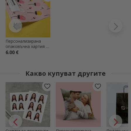
Персонализирана
опаковъчна хартия за
подаръци с текст -
6.00 €
Розова есен
Какво купуват другите
Снимки за документи
Персонализирана
Подаръчна 