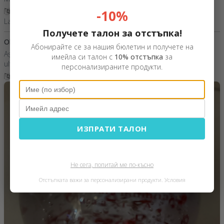
Покажи превод
-10%
Laura,
Румъния
Получете талон за отстъпка!
Olimpia
23 Февруари 2026
Абонирайте се за нашия бюлетин и получете на
Aș recomanda pentru încredere, seriozitate, amabilitate și nu în
имейла си талон с
10% отстъпка
за
ultimul rând, pentru promptitudine!
персонализираните продукти.
Покажи превод
ИЗПРАТИ ТАЛОН
Не сега, попитай ме по-късно
Отстъпката важи за персонализирани продукти.
Условия