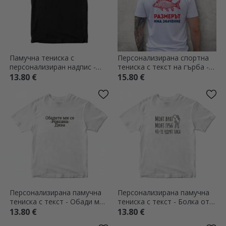
Памучна тениска с
Персонализирана спортна
персонализиран надпис -
тениска с текст на гърба -
Re-tired
Размерът има значение
13.80 €
15.80 €
Персонализирана памучна
Персонализирана памучна
тениска с текст - Обади ми
тениска с текст - Болка от
се
възрастта
13.80 €
13.80 €