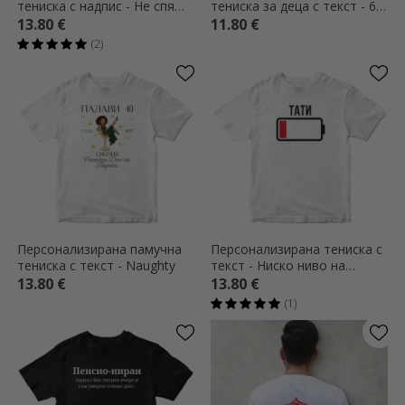
тениска с надпис - Не спя
тениска за деца с текст - 67
през лятото!
Шест Седем
13.80 €
11.80 €
(2)
Персонализирана памучна
Персонализирана тениска с
тениска с текст - Naughty
текст - Ниско ниво на
батерията
13.80 €
13.80 €
(1)