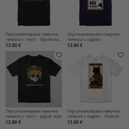
Персонализирана памучна
Персонализирана памучна
тениска с текст - Прогноза
тениска с надпис -
за бирата
Внимание, опасен куче!
13.80 €
13.80 €
Персонализирана памучна
Персонализирана памучна
тениска с текст - Jaguar style
тениска с надпис - Повече
еспресо, по-малко депресия
13.80 €
13.80 €