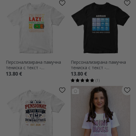
Персонализирана памучна
Персонализирана памучна
тениска с текст -
тениска с текст -
Енергоспестяващ режим
Периодична таблица на
13.80 €
13.80 €
разработчиците
(1)