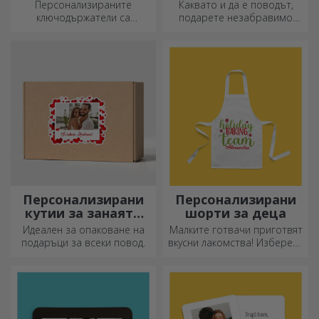
подходящи както за него,
вашите снимки и послания
така и за нея.
„Честит рожден ден“.
Персонализирани
Персонализирани
метални калъфи за
подаръци с вашите
моливи
графики
Канцеларски материали,
Приемаме всякакъв вид
химикалки, моливи и цветни
графики, независимо дали
маркери могат да се
са снимки, текст или и двете.
съхраняват заедно в
:) Сега можете да получите
персонализираните калъфи
подаръка, който искате!
за моливи на StarGift!