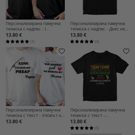
Персонализирана памучна
Персонализирана памучна
тениска с надпис - I
тениска с надпис - Днес не
SURVIVED (Аз оцелях)
съм в настроение
13.80 €
13.80 €
(1)
(3)
Персонализирана памучна
Персонализирана памучна
тениска с текст - Уловът на
тениска с текст -
рибаря
Премествай планини
13.80 €
13.80 €
(3)