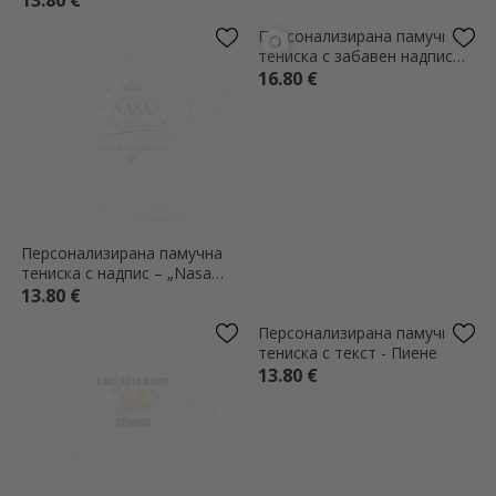
13.80 €
13.80 €
Персонализирана памучна
Персонализирана памучна
тениска с надпис – „Nasa
тениска с забавен надпис
bogatasa“
от двете страни
13.80 €
16.80 €