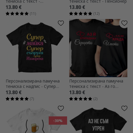
тениска с текст -
тениска с текст - Пенсионер
Пенсиониране
13.80 €
13.80 €
(11)
(12)
Персонализирана памучна
Персонализирана памучна
тениска с надпис - Супер
тениска с текст - Аз го
мама
крада
13.80 €
13.80 €
(7)
(2)
-30%