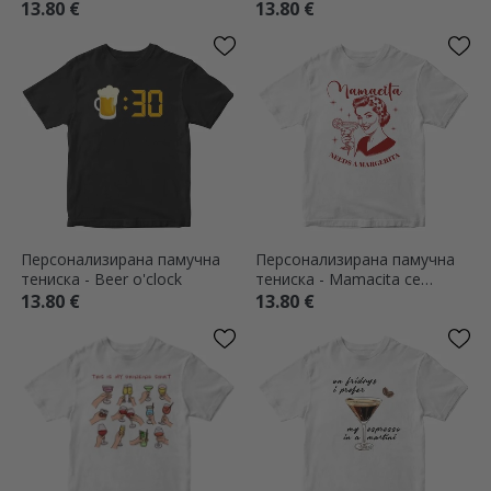
намерено
13.80 €
13.80 €
Персонализирана памучна
Персонализирана памучна
тениска - Beer o'clock
тениска - Mamacita се
нуждае от маргарита
13.80 €
13.80 €