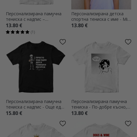
Персонализирана памучна
Персонализирана детска
тениска с надпис –
спортна тениска с име - Mini
„Пенсионер, знам всичко“
Boss
13.80 €
13.80 €
(1)
Персонализирана памучна
Персонализирана памучна
тениска с надпис - Още един
тениска - По-добре късно,
ден
отколкото грозно
15.80 €
13.80 €