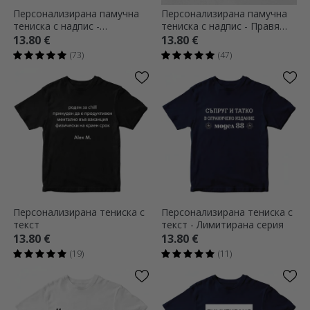
Персонализирана памучна
Персонализирана памучна
тениска с надпис -
тениска с надпис - Правя
Изглеждам добре за
каквото си искам
13.80 €
13.80 €
възрастта си
(73)
(47)
Персонализирана тениска с
Персонализирана тениска с
текст
текст - Лимитирана серия
13.80 €
13.80 €
(19)
(11)