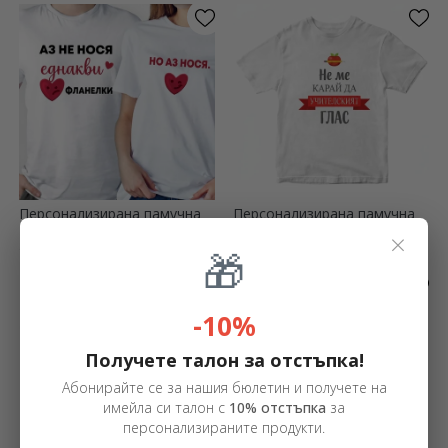
Персонализирана памучна
Персонализирана памучна
тениска с текст -
тениска с надпис - Не ме
×
Съвпадащи тениски
карай да използвам
13.80 €
13.80 €
🎁
учителския си глас
-10%
Получете талон за отстъпка!
Абонирайте се за нашия бюлетин и получете на
имейла си талон с
10% отстъпка
за
персонализираните продукти.