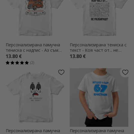
Персонализирана памучна
Персонализирана тениска с
тениска с надпис - Аз съм
текст - Коя част от... не
класика
разбираш?
13.80 €
13.80 €
(2)
Персонализирана памучна
Персонализирана памучна