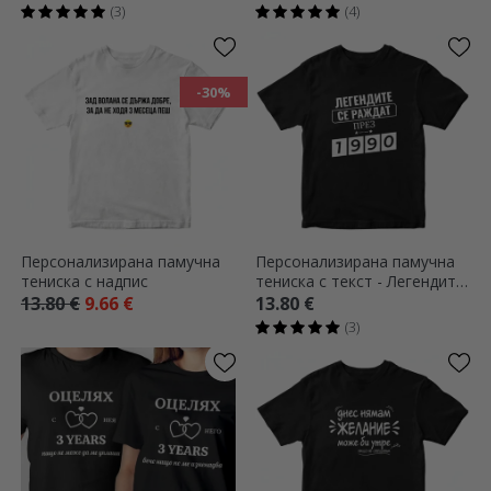
(3)
(4)
-30%
Персонализирана памучна
Персонализирана памучна
тениска с надпис
тениска с текст - Легендите
се раждат в
13.80 €
9.66 €
13.80 €
(3)