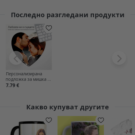
Последно разгледани продукти
Персонализирана
подложка за мишка с
форма на сърце и
7.79 €
снимка
Какво купуват другите