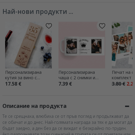
Най-нови продукти ...
Персонализирана
Персонализирана
Печат на с
кутия за вино с
чаша с 2 снимки и
комплект о
надпис за нея
текст
във форма
17.58 €
7.39 €
3.80 €
2.2
„Полароид“
Описание на продукта
Те се срещнаха, влюбиха се от пръв поглед и продължават да
се обичат и до днес. Най-голямата награда за тях е да могат да
бъдат заедно, а ден без да се виждат е безкрайно по-труден.
Ако разпознавате този сценарий в групата си от приятели или