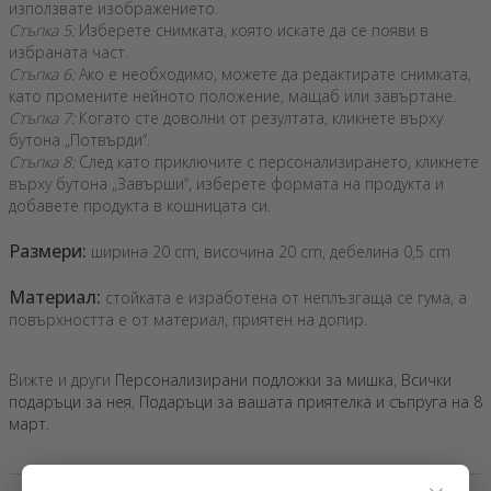
използвате изображението.
Стъпка 5:
Изберете снимката, която искате да се появи в
избраната част.
Стъпка 6:
Ако е необходимо, можете да редактирате снимката,
като промените нейното положение, мащаб или завъртане.
Стъпка 7:
Когато сте доволни от резултата, кликнете върху
бутона „Потвърди“.
Стъпка 8:
След като приключите с персонализирането, кликнете
върху бутона „Завърши“, изберете формата на продукта и
добавете продукта в кошницата си.
Размери:
ширина 20 cm, височина 20 cm, дебелина 0,5 cm
Материал:
стойката е изработена от неплъзгаща се гума, а
повърхността е от материал, приятен на допир.
Вижте и други
Персонализирани подложки за мишка
,
Всички
подаръци за нея
,
Подаръци за вашата приятелка и съпруга на 8
март
.