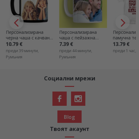
Персонализирана
Персонализирана
Персонализ
чаша с пейзажна
памучна тениска на
чаша със сн
снимка
ФК Рапид с надпис -
текст – мод
7.39 €
13.79 €
7.99 €
1923 причини да
дръжка във
преди 44 минути,
преди 1 час, Румъния
преди 1 час,
обичаш Рапид
на сърце
Румъния
Социални мрежи
Blog
Твоят акаунт