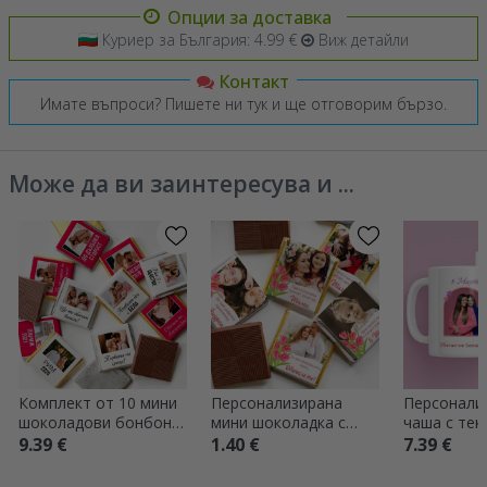
Опции за доставка
Куриер за България: 4.99 €
Виж детайли
Контакт
Имате въпроси? Пишете ни тук и ще отговорим бързо.
Може да ви заинтересува и ...
Комплект от 10 мини
Персонализирана
Персонали
шоколадови бонбона,
мини шоколадка с
чаша с тек
персонализирани с
снимка и послание -
- 8 март
9.39 €
1.40 €
7.39 €
фотографии и текст
Лалета