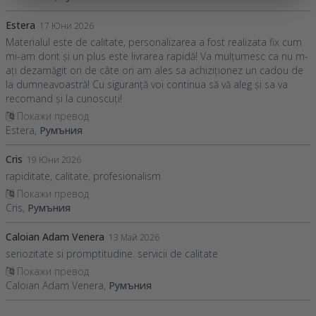
Estera
17 Юни 2026
Materialul este de calitate, personalizarea a fost realizata fix cum
mi-am dorit și un plus este livrarea rapidă! Va mulțumesc ca nu m-
ați dezamăgit ori de câte ori am ales sa achiziționez un cadou de
la dumneavoastră! Cu siguranță voi continua să vă aleg și sa va
recomand și la cunoscuți!
Покажи превод
Estera,
Румъния
Cris
19 Юни 2026
rapiditate, calitate, profesionalism
Покажи превод
Cris,
Румъния
Caloian Adam Venera
13 Май 2026
seriozitate si promptitudine. servicii de calitate
Покажи превод
Caloian Adam Venera,
Румъния