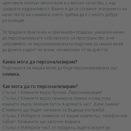
цветовете излизат много ясни и с високо качество, с над
средната издръжливост. Важно е да се спомене значението на
качеството на снимката, която трябва да е с много добра
резолюция.
Тя предлага практичен и оригинален подарък, уникален начин
да персонализирате собственото си пространство, и не
забравяйте, че персонализираната подложка за мишка може
да донесе радост на всеки, независимо от възрастта.
Какво мога да персонализирам?
Подложката за мишка може да бъде персонализирана със
снимка.
Как мога да го персонализирам?
Стъпка 1:
Кликнете върху бутона „Персонализация“
Стъпка 2
: Кликнете върху примерна снимка и след това
кликнете върху зеления бутон в долната част „Качи снимки“
(Снимките ще бъдат запазени за бъдеща употреба)
Стъпка 3:
Изберете снимките от вашия компютър, телефон или
таблет. Качването ще започне веднага.
Стъпка 4:
Изберете част от продукта, където искате да