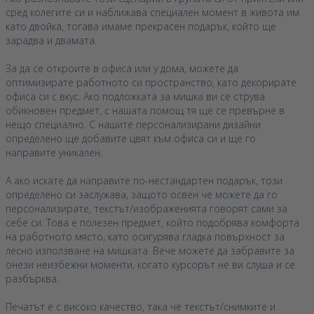
сред колегите си и наближава специален момент в живота им
като двойка, тогава имаме прекрасен подарък, който ще
зарадва и двамата.
За да се откроите в офиса или у дома, можете да
оптимизирате работното си пространство, като декорирате
офиса си с вкус. Ако подложката за мишка ви се струва
обикновен предмет, с нашата помощ тя ще се превърне в
нещо специално. С нашите персонализирани дизайни
определено ще добавите цвят към офиса си и ще го
направите уникален.
А ако искате да направите по-нестандартен подарък, този
определено си заслужава, защото освен че можете да го
персонализирате, текстът/изображенията говорят сами за
себе си. Това е полезен предмет, който подобрява комфорта
на работното място, като осигурява гладка повърхност за
лесно използване на мишката. Вече можете да забравите за
онези неизбежни моменти, когато курсорът не ви слуша и се
разбърква.
Печатът е с високо качество, така че текстът/снимките и