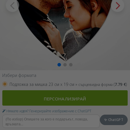
Избери формата
Подложка за мишка 23 см x 19 см »
(
7.79
€
)
сърцевидна форма
ПЕРСОНАЛИЗИРАЙ
Нямате идея? Генерирайте изображение с ChatGPT
✨ ChatGPT