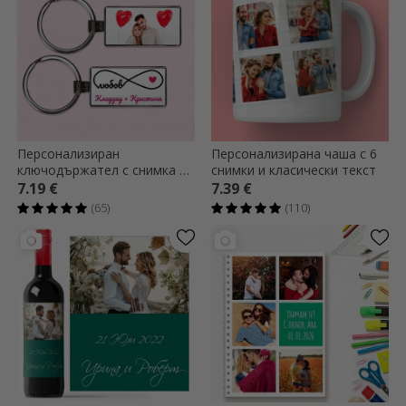
Персонализиран
Персонализирана чаша с 6
ключодържател с снимка и
снимки и класически текст
текст - модел „Безкрайна
7.19 €
7.39 €
любов“
(65)
(110)