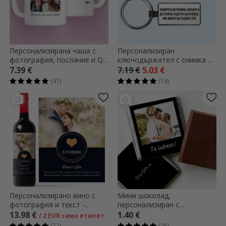
Персонализирана чаша с
Персонализиран
фотография, послание и QR
ключодържател с снимка и
код
послание
7.39 €
7.19 €
5.03 €
(47)
(18)
Персонализирано вино с
Мини шоколад,
фотография и текст -
персонализиран с
Моменти
фотография и текст
13.98 €
1.40 €
/ 2 EUR само етикет
(72)
(26)