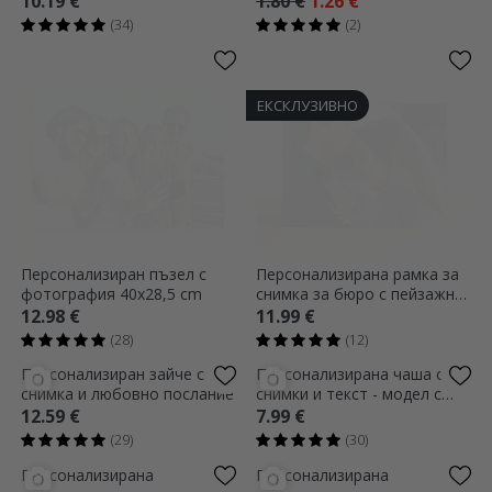
10.19 €
1.80 €
1.26 €
(34)
(2)
ЕКСКЛУЗИВНО
Персонализиран пъзел с
Персонализирана рамка за
фотография 40x28,5 cm
снимка за бюро с пейзажна
снимка
12.98 €
11.99 €
(28)
(12)
Персонализиран зайче с
Персонализирана чаша с 3
снимка и любовно послание
снимки и текст - модел с
дръжка във формата на
12.59 €
7.99 €
сърце
(29)
(30)
Персонализирана
Персонализирана