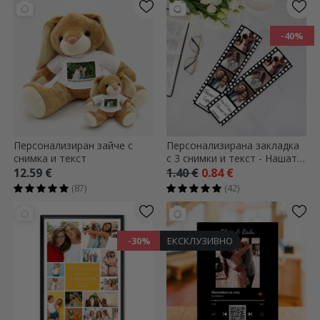
-40%
Персонализиран зайче с
Персонализирана закладка
снимка и текст
с 3 снимки и текст - Нашата
история
12.59 €
1.40 €
0.84 €
(87)
(42)
-30%
ЕКСКЛУЗИВНО