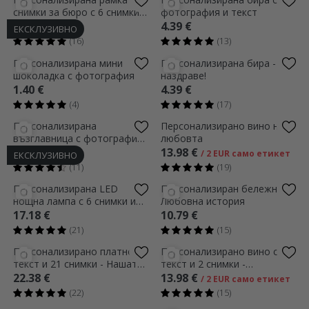
снимки за бюро с 6 снимки и
фотография и текст
текст - Нашата история
11.99 €
4.39 €
ЕКСКЛУЗИВНО
(16)
(13)
Персонализирана мини
Персонализирана бира -
шоколадка с фотография
наздраве!
1.40 €
4.39 €
(4)
(17)
Персонализирана
Персонализирано вино на
възглавница с фотография,
любовта
текст и QR код - Нашата
9.79 €
13.98 €
/ 2 EUR само етикет
ЕКСКЛУЗИВНО
мелодия
(11)
(19)
Персонализирана LED
Персонализиран бележник -
нощна лампа с 6 снимки и
Любовна история
послание - Нашата история
17.18 €
10.79 €
(21)
(15)
Персонализирано платно с
Персонализирано вино с
текст и 21 снимки - Нашата
текст и 2 снимки -
история
Годишнина
22.38 €
13.98 €
/ 2 EUR само етикет
(22)
(15)