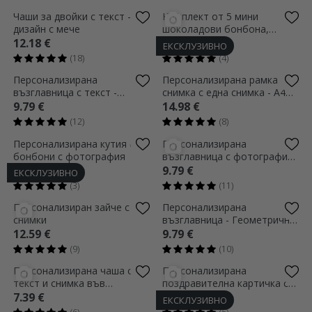
Чаши за двойки с текст -
Комплект от 5 мини
дизайн с мече
шоколадови бонбона,
персонализирани с
12.18 €
6.59 €
ЕКСКЛУЗИВНО
фотографии, QR код и текст
(18)
(4)
- За някой специ
Персонализирана
Персонализирана рамка за
възглавница с текст -
снимка с една снимка - A4
Авокадова любов
хоризонтална
9.79 €
14.98 €
(12)
(8)
Персонализирана кутия с
Персонализирана
бонбони с фотография
възглавница с фотография
и сърца
16.98 €
9.79 €
ЕКСКЛУЗИВНО
(3)
(11)
Персонализиран зайче с 2
Персонализирана
снимки
възглавница - Геометрично
сърце
12.59 €
9.79 €
(9)
(10)
Персонализирана чаша с
Персонализирана
текст и снимка във
поздравителна картичка с
формата на сърце - Promise
фотографии, послание и QR
7.39 €
2.80 €
ЕКСКЛУЗИВНО
код