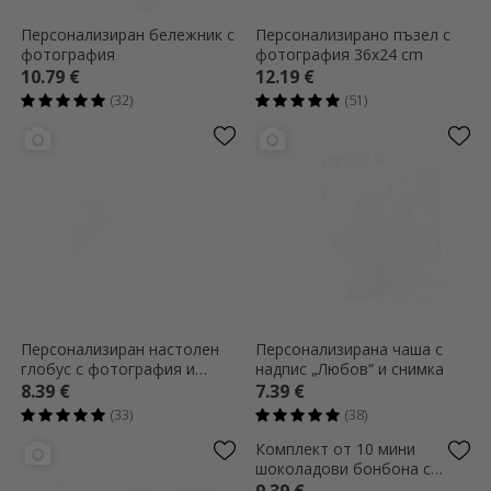
Персонализиран бележник с
Персонализирано пъзел с
фотография
фотография 36x24 cm
10.79 €
12.19 €
(32)
(51)
Персонализиран настолен
Персонализирана чаша с
глобус с фотография и
надпис „Любов“ и снимка
текст - Декларация на
8.39 €
7.39 €
любовта
(33)
(38)