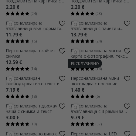
поздравителна картичка с
поздравителна картичка с
бухал и сърце
фотографии - Любов
2.20 €
2.20 €
(24)
(23)
Персонализирана
Персонализирана
възглавница във формата
възглавница с пайети и
на сърце с 2 снимки
снимка - Обичам те
11.79 €
13.79 €
(16)
(24)
Персонализиран зайче с
Персонализирана магнитна
снимка
карта с фотография, текст
и QR код - Нашата песен
12.59 €
3.99 €
ЕКСКЛУЗИВНО
(14)
(16)
Персонализиран
Персонализирана мини
ключодържател с текст и
шоколадка с послание
снимка - Сърце
7.19 €
1.40 €
(18)
(6)
Персонализиран държач за
Персонализирана
чаша с снимка и текст
възглавница с 3 рамки за
снимки и текст
3.00 €
9.79 €
(10)
(37)
Персонализирано вино с 4
Персонализирана LED