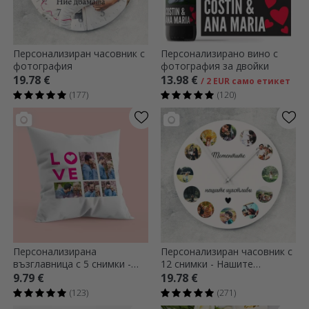
Персонализиран часовник с
Персонализирано вино с
фотография
фотография за двойки
19.78 €
13.98 €
/ 2 EUR само етикет
(177)
(120)
Персонализирана
Персонализиран часовник с
възглавница с 5 снимки -
12 снимки - Нашите
модел „Любов“
моменти
9.79 €
19.78 €
(123)
(271)