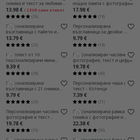
снимки и текст за любимия
нощна лампа с фотография
човек
13.98 €
17.98 €
/ 2 EUR само етикет
(26)
(18)
Персонализирана
Персонализирана
възглавница с пайети и
възглавница за двойки -
снимка
винаги
13.79 €
9.79 €
(23)
(18)
Комплект от 10
Персонализиран часовник с
персонализирани мини
фотография, текст и цифри
шоколадови бонбони -
9.39 €
19.78 €
Обичам те!
(28)
(43)
Персонализирана
Персонализирана чаша с
възглавница с 21 снимки
текст - Котенца
във формата на сърце и
9.79 €
7.39 €
текст
(23)
(21)
Персонализиран часовник с
Персонализирана рамка за
фотография и текст
снимка с фотография и
„Любов“ – Ние двамата
текст
19.78 €
22.38 €
(35)
(30)
Персонализирана рамка за
Персонализирана бира с