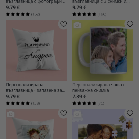
възглавница с фотография
възглавница с 3 снимки и
- Обичам те
текст
9.79 €
9.79 €
(162)
(196)
Персонализирана
Персонализирана чаша с
възглавница - запазена за...
пейзажна снимка
9.79 €
7.39 €
(138)
(75)