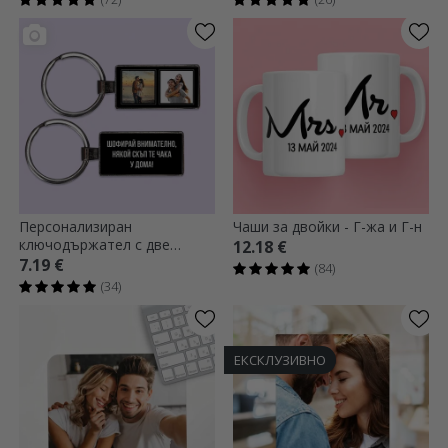
Персонализиран
Чаши за двойки - Г-жа и Г-н
ключодържател с две
12.18 €
квадратни снимки и текст
7.19 €
(84)
(34)
ЕКСКЛУЗИВНО