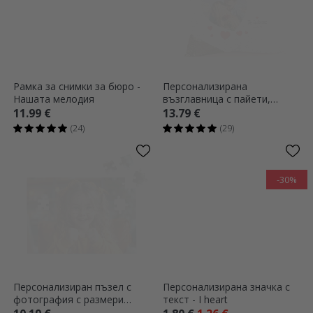
Рамка за снимки за бюро -
Персонализирана
Нашата мелодия
възглавница с пайети,
снимка и любовно послание
11.99 €
13.79 €
(24)
(29)
-30%
Персонализиран пъзел с
Персонализирана значка с
фотография с размери
текст - I heart
28x19 cm