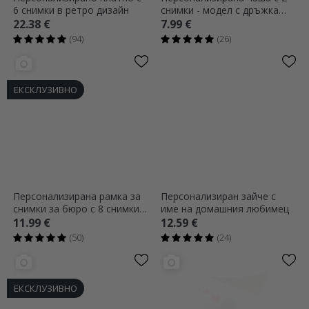
6 снимки в ретро дизайн
снимки - модел с дръжка
във формата на сърце
22.38 €
7.99 €
(94)
(26)
ЕКСКЛУЗИВНО
Персонализирана рамка за
Персонализиран зайче с
снимки за бюро с 8 снимки и
име на домашния любимец
текст - Щастливо завинаги
11.99 €
12.59 €
(50)
(24)
ЕКСКЛУЗИВНО