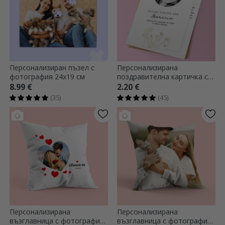
Персонализиран пъзел с
Персонализирана
фотография 24x19 см
поздравителна картичка с
снимка и текст -
8.99 €
2.20 €
Елегантност
(35)
(45)
Персонализирана
Персонализирана
възглавница с фотография
възглавница с фотография