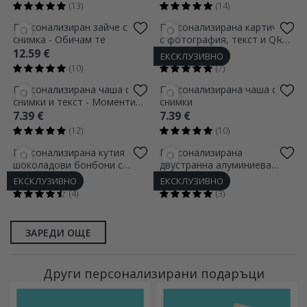
(13)
(14)
Персонализиран зайче с
Персонализирана картичка
снимка - Обичам те
с фотография, текст и QR
код - Любов
12.59 €
2.80 €
ЕКСКЛУЗИВНО
(10)
(7)
Персонализирана чаша с 6
Персонализирана чаша с 4
снимки и текст - Моменти
снимки
на двойката
7.39 €
7.39 €
(12)
(10)
Персонализирана кутия
Персонализирана
шоколадови бонбони с
двустранна алуминиева
снимка и текст
карта с пейзажни снимки
16.98 €
3.00 €
ЕКСКЛУЗИВНО
ЕКСКЛУЗИВНО
(4)
(3)
ЗАРЕДИ ОЩЕ
Други персонализирани подаръци