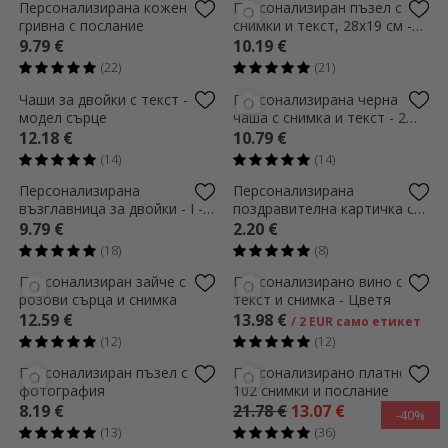
Персонализирана кожена
Персонализиран пъзел с 4
гривна с послание
снимки и текст, 28x19 см -
Сладки спомени
9.79 €
10.19 €
(22)
(21)
Чаши за двойки с текст -
Персонализирана черна
модел сърце
чаша с снимка и текст - 2
души
12.18 €
10.79 €
(14)
(14)
Персонализирана
Персонализирана
възглавница за двойки - Г-н
поздравителна картичка с
и Г-жа
текст - Любовно писмо
9.79 €
2.20 €
(18)
(8)
Персонализиран зайче с
Персонализирано вино с
розови сърца и снимка
текст и снимка - Цветя
12.59 €
13.98 €
/ 2 EUR само етикет
(12)
(12)
Персонализиран пъзел с
Персонализирано платно с
фотография
102 снимки и послание
8.19 €
21.78 €
13.07 €
-40%
(13)
(36)