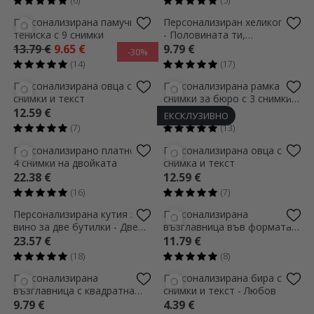
(6)
(5)
Персонализирана памучна
Персонализиран хеликоптер
тениска с 9 снимки
- Половината ти,
половината моя
13.79 €
9.65 €
9.79 €
-30%
(14)
(17)
Персонализирана овца с 2
Персонализирана рамка за
снимки и текст
снимки за бюро с 3 снимки и
текст
12.59 €
11.99 €
ЕКСКЛУЗИВНО
(7)
(13)
Персонализирано платно с
Персонализирана овца с
4 снимки на двойката
снимка и текст
22.38 €
12.59 €
(16)
(7)
Персонализирана кутия за
Персонализирана
вино за две бутилки - Две
възглавница във формата
души
на сърце с фотография
23.57 €
11.79 €
(18)
(8)
Персонализирана
Персонализирана бира с 4
възглавница с квадратна
снимки и текст - Любов
снимка и текст - Forever
9.79 €
4.39 €