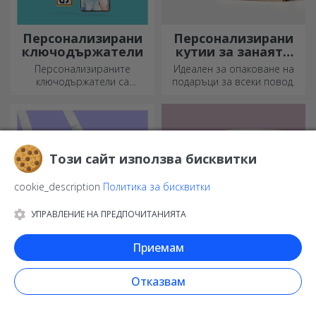
Персонализирани
Персонализирани
ключодържатели
кутии за занаяти
със стикери
Персонализираните
Идеален за опаковане на
ключодържатели са
подаръци за всеки повод.
подарък, който винаги
можете да носите със себе
си, идеален за да им
напомняте за вас всеки ден.
Този сайт използва бисквитки
cookie_description
Политика за бисквитки
УПРАВЛЕНИЕ НА ПРЕДПОЧИТАНИЯТА
Приемам
Персонализирани
Персонализирани
шорти с
подаръци с QR
Отказвам
фотографии
кодове
Да, да... по полите също
Иновативният подарък е
може да има картинки!
този, който предава