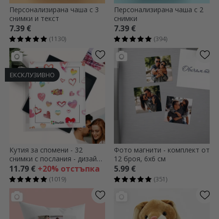
Персонализирана чаша с 3
Персонализирана чаша с 2
снимки и текст
снимки
7.39 €
7.39 €
(1130)
(394)
ЕКСКЛУЗИВНО
Кутия за спомени - 32
Фото магнити - комплект от
снимки с послания - дизайн
12 броя, 6x6 см
със сърце
11.79 €
+20% отстъпка
5.99 €
(1019)
(351)