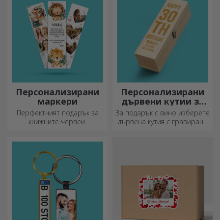
Персонализирани
Персонализирани
маркери
дървени кутии за
вино
Перфектният подарък за
За подарък с вино изберете
книжните червеи.
дървена кутия с гравирани
специални послания.