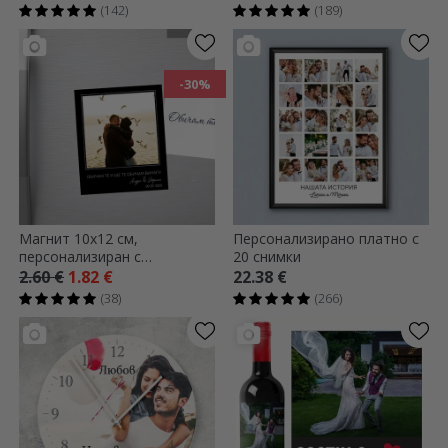
(142)
(189)
-30%
Магнит 10x12 см,
Персонализирано платно с
персонализиран с
20 снимки
фотография и текст -
2.60 €
1.82 €
22.38 €
Спомени
(38)
(266)