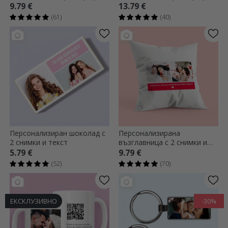
- P.S. Обичам те
- голям формат
9.79 €
13.79 €
(61)
(40)
Персонализиран шоколад с
Персонализирана
2 снимки и текст
възглавница с 2 снимки и
текст
5.79 €
9.79 €
(52)
(70)
ЕКСКЛУЗИВНО
-30%