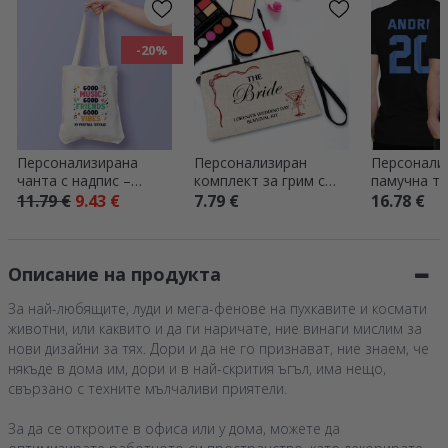
-20%
Персонализирана
Персонализиран
Персонали
чанта с надпис –
комплект за грим с
памучна те
Festival good vibes
надпис – Екипът на
лого отпре
11.79 €
9.43 €
7.79 €
16.78 €
булката
отзад
Описание на продукта
За най-любящите, луди и мега-фенове на пухкавите и космати
животни, или каквито и да ги наричате, ние винаги мислим за
нови дизайни за тях. Дори и да не го признават, ние знаем, че
някъде в дома им, дори и в най-скрития ъгъл, има нещо,
свързано с техните мълчаливи приятели.
За да се откроите в офиса или у дома, можете да