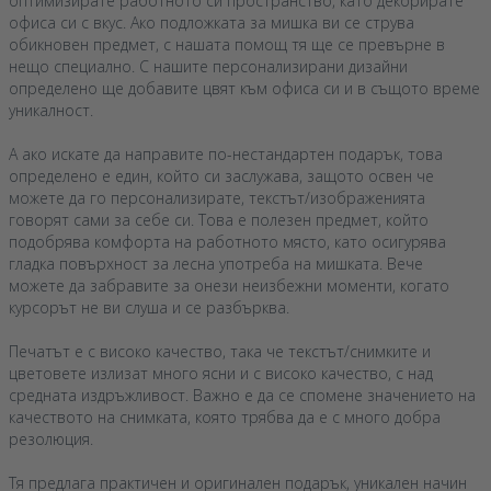
оптимизирате работното си пространство, като декорирате
офиса си с вкус. Ако подложката за мишка ви се струва
обикновен предмет, с нашата помощ тя ще се превърне в
нещо специално. С нашите персонализирани дизайни
определено ще добавите цвят към офиса си и в същото време
уникалност.
А ако искате да направите по-нестандартен подарък, това
определено е един, който си заслужава, защото освен че
можете да го персонализирате, текстът/изображенията
говорят сами за себе си. Това е полезен предмет, който
подобрява комфорта на работното място, като осигурява
гладка повърхност за лесна употреба на мишката. Вече
можете да забравите за онези неизбежни моменти, когато
курсорът не ви слуша и се разбърква.
Печатът е с високо качество, така че текстът/снимките и
цветовете излизат много ясни и с високо качество, с над
средната издръжливост. Важно е да се спомене значението на
качеството на снимката, която трябва да е с много добра
резолюция.
Тя предлага практичен и оригинален подарък, уникален начин