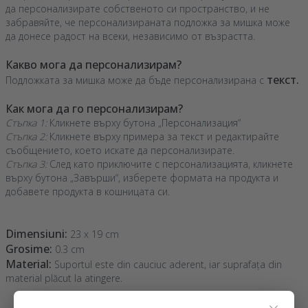
да персонализирате собственото си пространство, и не
забравяйте, че персонализираната подложка за мишка може
да донесе радост на всеки, независимо от възрастта.
Какво мога да персонализирам?
текст.
Подложката за мишка може да бъде персонализирана с
Как мога да го персонализирам?
Стъпка 1:
Кликнете върху бутона „Персонализация“
Стъпка 2:
Кликнете върху примера за текст и редактирайте
съобщението, което искате да персонализирате.
Стъпка 3:
След като приключите с персонализацията, кликнете
върху бутона „Завърши“, изберете формата на продукта и
добавете продукта в кошницата си.
Dimensiuni:
23 x 19 cm
Grosime:
0.3 cm
Material:
Suportul este din cauciuc aderent, iar suprafața din
material plăcut la atingere.