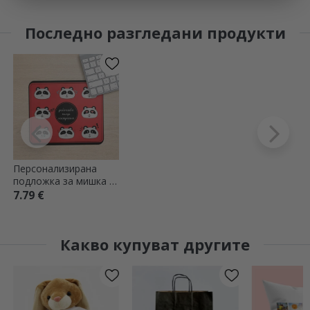
Последно разгледани продукти
Персонализирана
подложка за мишка с
текст - Панда
7.79 €
Какво купуват другите