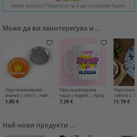
Имате въпроси? Пишете ни тук и ще отговорим бързо.
Може да ви заинтересува и ...
Персонализирана
Персонализирана
Персонали
значка с текст - Най-
чаша с надпис – Kpop
табела с те
добър приятел
1.80 €
7.39 €
11.79 €
Най-нови продукти ...