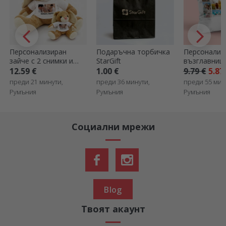
Персонализиран
Подаръчна торбичка
Персонализ
зайче с 2 снимки и
StarGift
възглавница
текст
снимки
12.59 €
1.00 €
9.79 €
5.87
преди 21 минути,
преди 36 минути,
преди 55 мин
Румъния
Румъния
Румъния
Социални мрежи
Blog
Твоят акаунт