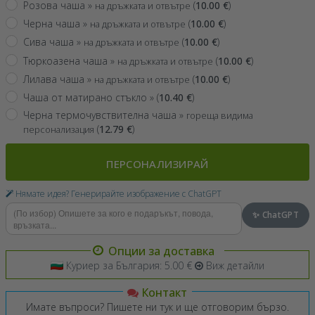
Розова чаша »
(
10.00
€
)
на дръжката и отвътре
Черна чаша »
(
10.00
€
)
на дръжката и отвътре
Сива чаша »
(
10.00
€
)
на дръжката и отвътре
Тюркоазена чаша »
(
10.00
€
)
на дръжката и отвътре
Лилава чаша »
(
10.00
€
)
на дръжката и отвътре
Чаша от матирано стъкло »
(
10.40
€
)
Черна термочувствителна чаша »
гореща видима
(
12.79
€
)
персонализация
ПЕРСОНАЛИЗИРАЙ
Нямате идея? Генерирайте изображение с ChatGPT
✨ ChatGPT
Опции за доставка
Куриер за България: 5.00 €
Виж детайли
Контакт
Имате въпроси? Пишете ни тук и ще отговорим бързо.