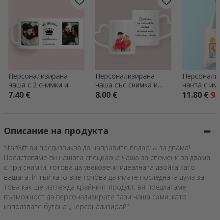
Персонализирана
Персонализирана
Персонали
чаша с 2 снимки и
чаша със снимка и
чанта с им
текст
текст – модел с
7.40 €
8.00 €
11.80 €
9.
дръжка във формата
на сърце
Описание на продукта
StarGift ви предизвиква да направите подарък за двама!
Представяме ви нашата специална чаша за спомени за двама,
с три снимки, готова да увековечи идеалната двойка като
вашата. И тъй като вие трябва да имате последната дума за
това как ще изглежда крайният продукт, ви предлагаме
възможност да персонализирате тази чаша сами, като
използвате бутона „Персонализирай“.