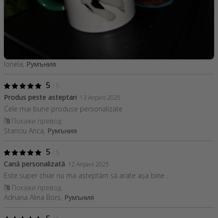
Ionela,
Румъния
5
/ 5
Produs peste asteptari
13 Април 2025
Cele mai bune produse personalizate
Покажи превод
Stanciu Anca,
Румъния
5
/ 5
Cană personalizată
12 Април 2025
Este super chiar nu ma așteptăm să arate așa bine .
Покажи превод
Adriana Alina Bors,
Румъния