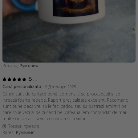
Roxana,
Румъния
5
/ 5
Cană personalizată
19 Декември 2025
Cănile sunt de calitate bună, comenzile se procesează și se
livrează foarte repede. Raport preț calitate excelent. Recomand,
sunt bune dacă vrei să le faci cadou sau să păstrezi amintiri pe
care să le vezi zi de zi când bei cafeaua. Am comandat de mai
multe ori de aici și voi comanda și în viitor.
Покажи превод
Rares,
Румъния