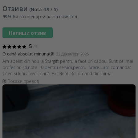
Отзиви
(Notă
4.9
/ 5
)
99%
би го препоръчал на приятел
Напиши отзив
5
/ 5
O cană absolut minunată!
22 Декември 2025
Am apelat din nou la Stargift pentru a face un cadou. Sunt cei mai
profesioniști,nota 10 pentru servicii,pentru livrare....am comandat
vineri și luni a venit cană. Excelent! Recomand din inima!
Покажи превод