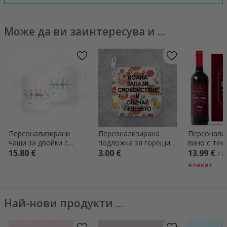
Може да ви заинтересува и ...
Персонализирани
Персонализирана
Персонали
чаши за двойки с
подложка за горещи
вино с текс
текст и дата - MRS &
съдове с текст - Keep
Отровата 
15.80 €
3.00 €
13.99 €
/ 
MR - модел с дръжка
Calm
вещицата
етикет
във формата на
сърце
Най-нови продукти ...