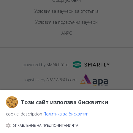
Общи условия
Условия за ваучери за отстъпка
Условия за подаръчни ваучери
ANPC
powered by
SMARTLY.ro
logistics by
APACARGO.com
Този сайт използва бисквитки
cookie_description
Политика за бисквитки
УПРАВЛЕНИЕ НА ПРЕДПОЧИТАНИЯТА
© 2016-2026
StarGift
Romania,
București
, strada
Copilului nr. 6-