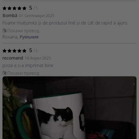
5
/ 5
Bombă
01 Септември 2025
Foarte mulțumită și de produsul finit și de cât de rapid a ajuns
Покажи превод
Roxana,
Румъния
5
/ 5
recomand
19 Април 2025
poza a s-a imprimat bine
Покажи превод