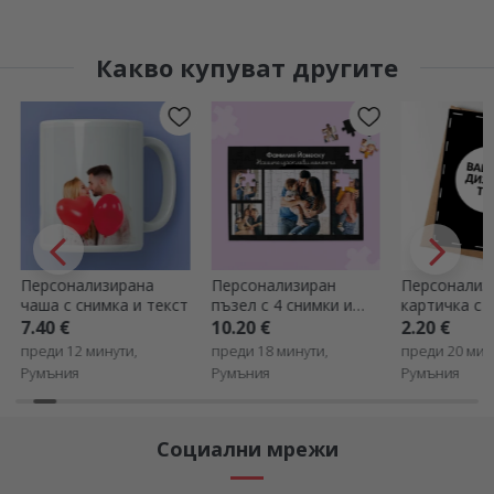
Какво купуват другите
Персонализирана
Персонализиран
Персонализ
чаша с снимка и текст
пъзел с 4 снимки и
картичка с 
текст, 28x19 см
собствен ди
7.40 €
10.20 €
2.20 €
преди 12 минути,
преди 18 минути,
преди 20 мин
Румъния
Румъния
Румъния
Социални мрежи