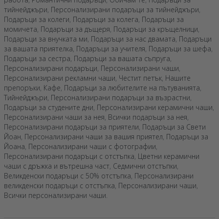
тийнейджъри
,
Персонализирани подаръци за тийнейджъри
,
Подаръци за колеги
,
Подаръци за колега
,
Подаръци за
момичета
,
Подаръци за дъщеря
,
Подаръци за кръщелници
,
Подаръци за внучката ми
,
Подаръци за нас двамата
,
Подаръци
за вашата приятелка
,
Подаръци за учителя
,
Подаръци за шефа
,
Подаръци за сестра
,
Подаръци за вашата съпруга
,
Персонализирани подаръци
,
Персонализирани чаши
,
Персонализирани рекламни чаши
,
Честит петък
,
Нашите
препоръки
,
Кафе
,
Подаръци за любителите на пътуванията
,
Тийнейджъри
,
Персонализирани подаръци за възрастни
,
Подаръци за студените дни
,
Персонализирани керамични чаши
,
Персонализирани чаши за нея
,
Всички подаръци за нея
,
Персонализирани подаръци за приятели
,
Подаръци за Свети
Йоан
,
Персонализирани чаши за вашия приятел
,
Подаръци за
Йоана
,
Персонализирани чаши с фотографии
,
Персонализирани подаръци с отстъпка
,
Цветни керамични
чаши с дръжка и вътрешна част
,
Седмични отстъпки
,
Великденски подаръци с 50% отстъпка
,
Персонализирани
великденски подаръци с отстъпка
,
Персонализирани чаши
,
Всички персонализирани чаши
.