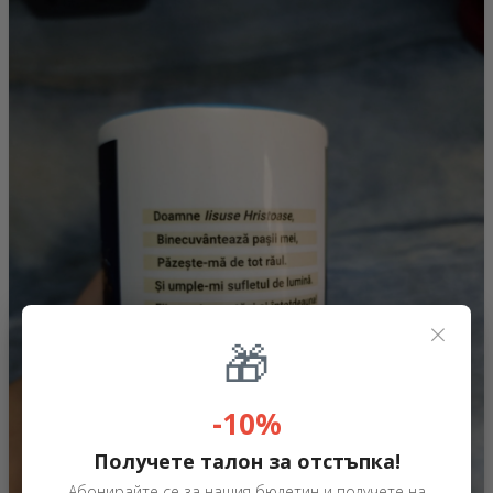
×
🎁
-10%
Получете талон за отстъпка!
Абонирайте се за нашия бюлетин и получете на