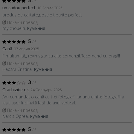
5
/ 5
un cadou perfect
10 Април 2025
produs de calitate,pozele tiparite perfect
Покажи превод
roy choueiri,
Румъния
5
/ 5
Cană
07 Април 2025
F mulțumită,, revin sigur cu alte comenzil.Recomand cu drag!!!
Покажи превод
Habără Cristina,
Румъния
3
/ 5
O achiziție ok
24 Февруари 2025
Am comandat o cană cu trei fotografii iar una dintre fotografii a
ieșit ușor înclinată față de axul vertical.
Покажи превод
Narcis Oprea,
Румъния
5
/ 5