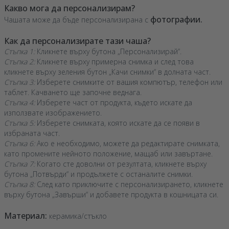
Какво мога да персонализирам?
фотографии.
Чашата може да бъде персонализирана с
Как да персонализирате тази чаша?
Стъпка 1:
Кликнете върху бутона „Персонализирай“.
Стъпка 2:
Кликнете върху примерна снимка и след това
кликнете върху зеления бутон „Качи снимки“ в долната част.
Стъпка 3:
Изберете снимките от вашия компютър, телефон или
таблет. Качването ще започне веднага.
Стъпка 4:
Изберете част от продукта, където искате да
използвате изображението.
Стъпка 5:
Изберете снимката, която искате да се появи в
избраната част.
Стъпка 6:
Ако е необходимо, можете да редактирате снимката,
като промените нейното положение, мащаб или завъртане.
Стъпка 7:
Когато сте доволни от резултата, кликнете върху
бутона „Потвърди“ и продължете с останалите снимки.
Стъпка 8:
След като приключите с персонализирането, кликнете
върху бутона „Завърши“ и добавете продукта в кошницата си.
Материал:
керамика/стъкло