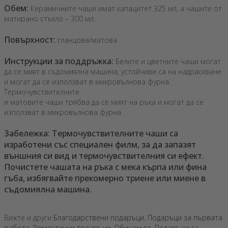
Обем:
Керамичните чаши имат капацитет 325 мл, а чашите от
матирано стъкло – 300 мл.
Повърхност:
гланцова/матова
Инструкции за поддръжка:
Белите и цветните чаши могат
да се мият в съдомиялна машина, устойчиви са на надраскване
и могат да се използват в микровълнова фурна.
Термочувствителните
и матовите чаши трябва да се мият на ръка и могат да се
използват в микровълнова фурна.
Забележка: Термочувствителните чаши са
изработени със специален филм, за да запазят
външния си вид и термочувствителния си ефект.
Почистете чашата на ръка с мека кърпа или фина
гъба, избягвайте прекомерно триене или миене в
съдомиялна машина.
Вижте и други
Благодарствени подаръци
,
Подаръци за първата
работа
,
Романтични подаръци
,
Обичам те
,
Подаръци за