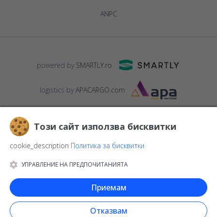
ANPC
powered by
SMARTLY.ro
logistics by
APACARGO.com
Този сайт използва бисквитки
cookie_description
Политика за бисквитки
УПРАВЛЕНИЕ НА ПРЕДПОЧИТАНИЯТА
© 2016-2026
StarGift
Romania,
București
, strada
Copilului nr. 6-
12, parter
,
Sector 1
, cod postal
012178
,
email:
Приемам
contact@stargift.bg
www.stargift.bg
STARGIFT SRL
, cod fiscal
40077992
Отказвам