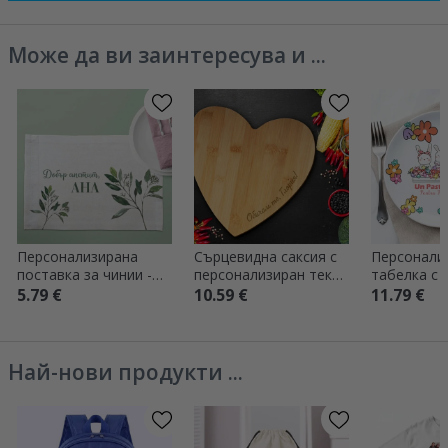
Може да ви заинтересува и ...
Персонализирана
Сърцевидна саксия с
Персонали
поставка за чинии -
персонализиран текст
табелка с т
Акварелни растения
- Любов
Великден
5.79 €
10.59 €
11.79 €
Най-нови продукти ...