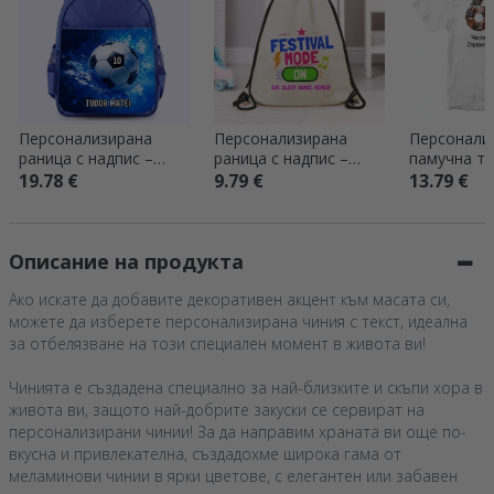
Персонализирана
Персонализирана
Персонали
раница с надпис –
раница с надпис –
памучна те
Футбол
Festival mode on
снимки и н
19.78 €
9.79 €
13.79 €
години
Описание на продукта
Ако искате да добавите декоративен акцент към масата си,
можете да изберете персонализирана чиния с текст, идеална
за отбелязване на този специален момент в живота ви!
Чинията е създадена специално за най-близките и скъпи хора в
живота ви, защото най-добрите закуски се сервират на
персонализирани чинии! За да направим храната ви още по-
вкусна и привлекателна, създадохме широка гама от
меламинови чинии в ярки цветове, с елегантен или забавен