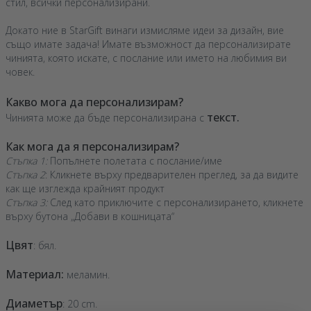
стил, всички персонализирани.
Докато ние в StarGift винаги измисляме идеи за дизайн, вие
също имате задача! Имате възможност да персонализирате
чинията, която искате, с послание или името на любимия ви
човек.
Какво мога да персонализирам?
текст.
Чинията може да бъде персонализирана с
Как мога да я персонализирам?
Стъпка 1:
Попълнете полетата с послание/име
Стъпка 2
: Кликнете върху предварителен преглед, за да видите
как ще изглежда крайният продукт
Стъпка 3:
След като приключите с персонализирането, кликнете
върху бутона „Добави в кошницата“
Цвят
: бял.
Материал:
меламин.
Диаметър
: 20 cm.