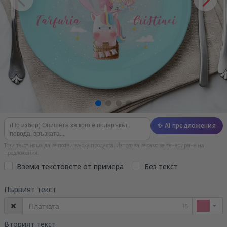
✨ AI предложения
Този текст няма да се появи върху продукта. Използва се само за генериране на
предложения.
Вземи текстовете от примера
Без текст
Първият текст
15
Вторият текст