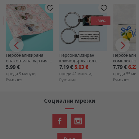
-30%
Персонализирана
Персонализиран
Персонализ
опаковъчна хартия за
ключодържател с
комплект за
подаръци с 3 снимки
снимка и послание
надпис - Ciao
5.99 €
7.19 €
5.03 €
7.79 €
6.23
и текст - Пролетни
преди 9 минути,
преди 42 минути,
преди 55 мин
цветя
Румъния
Румъния
Румъния
Социални мрежи