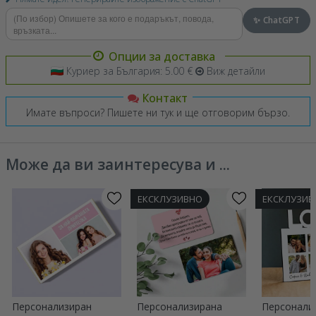
✨ ChatGPT
Опции за доставка
Куриер за България: 5.00 €
Виж детайли
Контакт
Имате въпроси? Пишете ни тук и ще отговорим бързо.
Може да ви заинтересува и ...
ЕКСКЛУЗИВНО
ЕКСКЛУЗИВ
Персонализиран
Персонализирана
Персонали