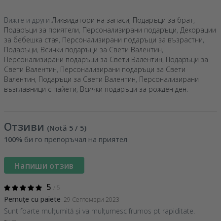
Вижте и други
Ликвидатори на запаси
,
Подаръци за брат
,
Подаръци за приятели
,
Персонализирани подаръци
,
Декорации
за бебешка стая
,
Персонализирани подаръци за възрастни
,
Подаръци
,
Всички подаръци за Свети Валентин
,
Персонализирани подаръци за Свети Валентин
,
Подаръци за
Свети Валентин
,
Персонализирани подаръци за Свети
Валентин
,
Подаръци за Свети Валентин
,
Персонализирани
възглавници с пайети
,
Всички подаръци за рожден ден
.
Отзиви
(Notă
5
/ 5
)
100%
би го препоръчал на приятел
Напиши отзив
5
/ 5
Pernuțe cu paiete
29 Септември 2023
Sunt foarte mulțumită și va mulțumesc frumos pt rapiditate.