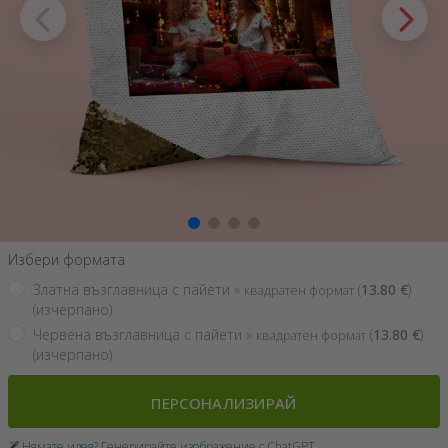
Избери формата
Златна възглавница с пайети »
(
13.80
€
)
квадратен формат
(изчерпано)
Червена възглавница с пайети »
(
13.80
€
)
квадратен формат
(изчерпано)
ПЕРСОНАЛИЗИРАЙ
Нямате идея? Генерирайте изображение с ChatGPT