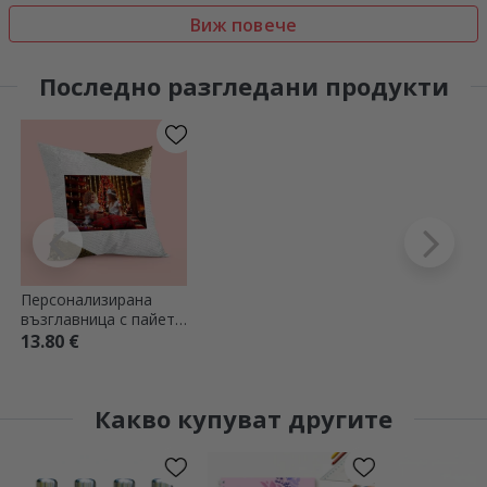
Виж повече
Последно разгледани продукти
Персонализирана
възглавница с пайети
и снимка
13.80 €
Какво купуват другите