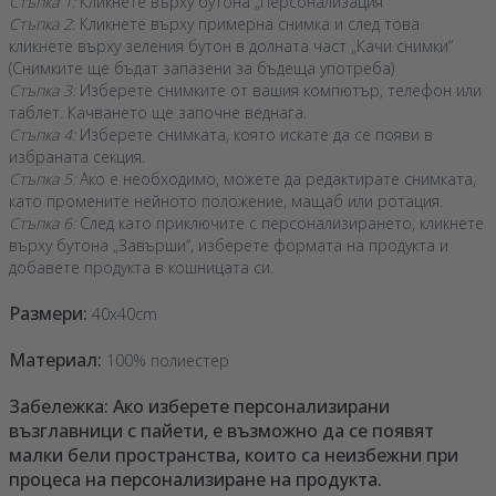
Стъпка 1:
Кликнете върху бутона „Персонализация“
Стъпка 2
: Кликнете върху примерна снимка и след това
кликнете върху зеления бутон в долната част „Качи снимки“
(Снимките ще бъдат запазени за бъдеща употреба)
Стъпка 3:
Изберете снимките от вашия компютър, телефон или
таблет. Качването ще започне веднага.
Стъпка 4:
Изберете снимката, която искате да се появи в
избраната секция.
Стъпка 5:
Ако е необходимо, можете да редактирате снимката,
като промените нейното положение, мащаб или ротация.
Стъпка 6:
След като приключите с персонализирането, кликнете
върху бутона „Завърши“, изберете формата на продукта и
добавете продукта в кошницата си.
Размери:
40x40cm
Материал:
100% полиестер
Забележка: Ако изберете персонализирани
възглавници с пайети, е възможно да се появят
малки бели пространства, които са неизбежни при
процеса на персонализиране на продукта.