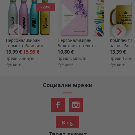
Персонализиран
Комплект златни
Персонализ
бележник с текст -
чаши - Богатите
чаша с сним
Планове за
кръстници
10.80 €
13.39 €
7.40 €
бъдещето
преди 6 минути,
преди 16 минути,
преди 22 мин
Румъния
Румъния
Румъния
Социални мрежи
Blog
Твоят акаунт