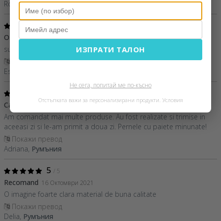
Roxi,
Румъния
5
/ 5
O achizitie reusita
21 Март 2022
sunt foarte multumita de produse,cu adevarat profesionisti
ИЗПРАТИ ТАЛОН
Покажи превод
Esters,
Румъния
Не сега, попитай ме по-късно
5
/ 5
Отстъпката важи за персонализирани продукти.
Условия
Calitate si promptitudine
08 Декември 2021
Am comandat mai multe produse. Au fost realizate si trimise in
aceeasi zi si le-am primit a doua zi. Pernele cu paiete minunate!
Покажи превод
Adriana,
Румъния
5
/ 5
Recomand
16 Октомври 2021
O imagine foarte clara material de buna calitate
Покажи превод
Delia,
Румъния