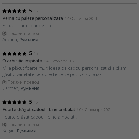
5
/ 5
Perna cu paiete personalizata
14 Октомври 2021
E exact cum apar pe site
Покажи превод
Adelina,
Румъния
5
/ 5
O achiziție inspirata
04 Октомври 2021
Mi a plăcut foarte mult ideea de cadou personalizat și aici am
găsit o varietate de obiecte ce se pot personaliza.
Покажи превод
Carmen,
Румъния
5
/ 5
Foarte drăguț cadoul , bine ambalat !
04 Октомври 2021
Foarte drăguț cadoul , bine ambalat !
Покажи превод
Sergiu,
Румъния