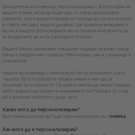
Декоративна възглавница, персонализирана с фотографии на
вашите близки, може да бъде един от онези декоративни
елементи, които веднага привличат погледа ви, когато влезете
в стаята. Не само защото дизайнът ще привлече вниманието
ви, но и защото фотографиите ви са познати и не можете да
се въздържите да не ги разгледате отблизо.
Вашите близки заслужават специален подарък за всеки повод.
Какъв е перфектният подарък? Мечтателен, шик и с изненада в
опаковката!
Нашите възглавници с пайети може би са решението, което
търсите. Просто изберете хубава снимка и ние ще се
погрижим за останалото! :) В крайна сметка ще имате подарък,
който веднага ще привлече вниманието им! Разбира се, след
като докоснат пайетите с ръце, хехе.
Какво мога да персонализирам?
снимка.
Възглавницата може да бъде персонализирана със
Как мога да я персонализирам?