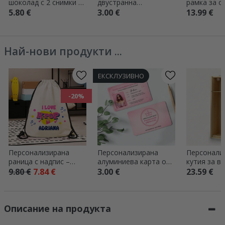
шоколад с 2 снимки и
двустранна
рамка за с
текст
алуминиева карта с
бюро с 6 с
5.80 €
3.00 €
13.99 €
фотография и текст
текст - мо
Най-нови продукти ...
ЕКСКЛУЗИВНО
-20%
Персонализирана
Персонализирана
Персонали
раница с надпис –
алуминиева карта от
кутия за ви
Kpop
двете страни със
надпис – „
9.80 €
7.84 €
3.00 €
23.59 €
снимка и текст -
Passenger Princess
Описание на продукта