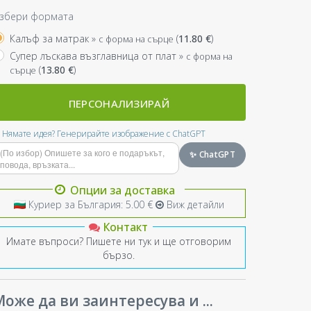
збери формата
Калъф за матрак »
(
11.80
€
)
с форма на сърце
Супер лъскава възглавница от плат »
с форма на
(
13.80
€
)
сърце
ПЕРСОНАЛИЗИРАЙ
Нямате идея? Генерирайте изображение с ChatGPT
✨ ChatGPT
Опции за доставка
Куриер за България: 5.00 €
Виж детайли
Контакт
Имате въпроси? Пишете ни тук и ще отговорим
бързо.
оже да ви заинтересува и ...