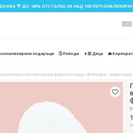
ДАЖБА 🌴 ДО -40% ОТСТЪПКА ЗА НАД 100 ПЕРСОНАЛИЗИРАН
🇧🇬
ерсонализирани подаръци
🗓️ Поводи
👧🏻 Деца
💼 Корпора
сонализирана възглавница във формата на сърце с фотография - розови сърца
у
1
Ко