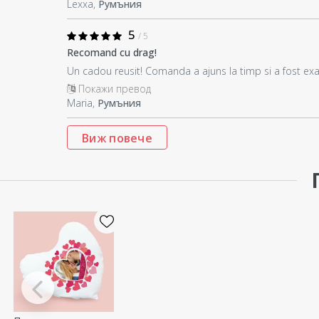
Lexxa,
Румъния
5
/ 5
Recomand cu drag!
Un cadou reusit! Comanda a ajuns la timp si a fost exac
Покажи превод
Maria,
Румъния
Виж повече