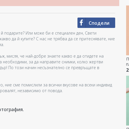
Сподели
а й подарите? Или може би е специален ден, Свети
какво да й купите? С нас не трябва да се притеснявате, ние
а.
ъж, мисля, че най-добре знаете какво е да отидете на
П
са необходими, за да направите снимки, колко жертви
п
адър! По този начин несъзнателно се превръщате в
с
2
и
о, ние сме помислили за всички вкусове на всеки индивид
провалят, независимо от повода.
отография.