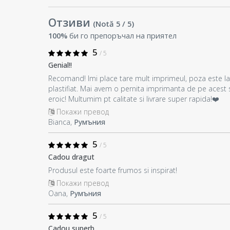
Отзиви
(Notă
5
/ 5
)
100%
би го препоръчал на приятел
5
/ 5
Genial!!
Recomand! Imi place tare mult imprimeul, poza este la
plastifiat. Mai avem o pernita imprimanta de pe acest s
eroic! Multumim pt calitate si livrare super rapida!❤️
Покажи превод
Bianca,
Румъния
5
/ 5
Cadou dragut
Produsul este foarte frumos si inspirat!
Покажи превод
Oana,
Румъния
5
/ 5
Cadou superb