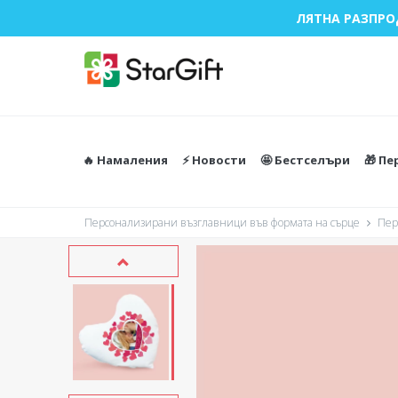
ЛЯТНА РАЗПРО
🔥 Намаления
⚡️ Новости
🤩 Бестселъри
🎁 П
Персонализирани възглавници във формата на сърце
Пер