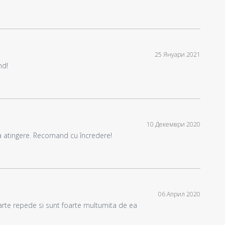
25 Януари 2021
nd!
10 Декември 2020
la atingere. Recomand cu încredere!
06 Април 2020
oarte repede si sunt foarte multumita de ea