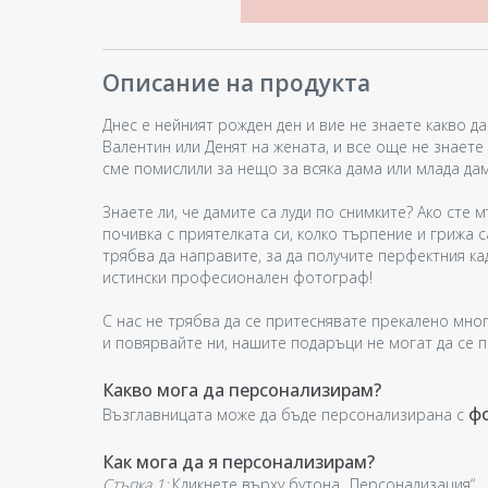
Описание на продукта
Днес е нейният рожден ден и вие не знаете какво д
Валентин или Денят на жената, и все още не знаете 
сме помислили за нещо за всяка дама или млада дам
Знаете ли, че дамите са луди по снимките? Ако сте м
почивка с приятелката си, колко търпение и грижа 
трябва да направите, за да получите перфектния к
истински професионален фотограф!
С нас не трябва да се притеснявате прекалено мног
и повярвайте ни, нашите подаръци не могат да се 
Какво мога да персонализирам?
ф
Възглавницата може да бъде персонализирана с
Как мога да я персонализирам?
Стъпка 1:
Кликнете върху бутона „Персонализация“