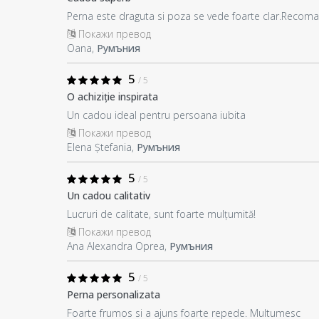
Perna este draguta si poza se vede foarte clar.Recom
Покажи превод
Oana,
Румъния
5
/ 5
O achiziție inspirata
Un cadou ideal pentru persoana iubita
Покажи превод
Elena Ștefania,
Румъния
5
/ 5
Un cadou calitativ
Lucruri de calitate, sunt foarte mulțumită!
Покажи превод
Ana Alexandra Oprea,
Румъния
5
/ 5
Perna personalizata
Foarte frumos si a ajuns foarte repede. Multumesc