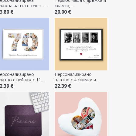
ерсонализирана
Термос чаша с дръжка и
лажна чанта с текст -
сламка,
each please
персонализирана с име -
3.80 €
20.00 €
Никога не се отказвай
ерсонализирано
Персонализирано
латно с пейзаж с 11
платно с 4 снимки и
нимки, модел номер 70
текст - Скъпи спомени
2.39 €
22.39 €
 текстово съобщение