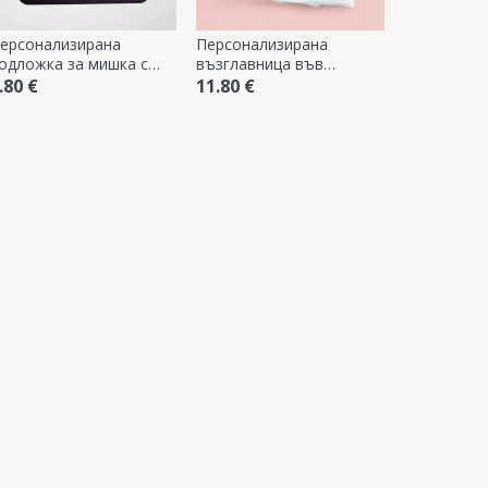
ерсонализирана
Персонализирана
одложка за мишка с
възглавница във
ме
формата на сърце с 6
.80 €
11.80 €
снимки