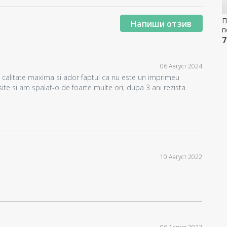
П
Напиши отзив
п
и
7
06 Август 2024
 calitate maxima si ador faptul ca nu este un imprimeu
ite si am spalat-o de foarte multe ori, dupa 3 ani rezista
10 Август 2022