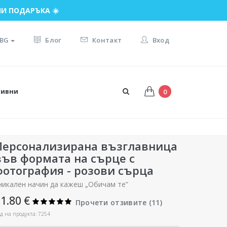
И ПОДАРЪКА ☀️
BG
Блог
Контакт
Вход
тивни
0
Персонализирана възглавница
във формата на сърце с
фотография - розови сърца
никален начин да кажеш „Обичам те”
1.80 €
Прочети отзивите (
11
)
д на продукта: 7254