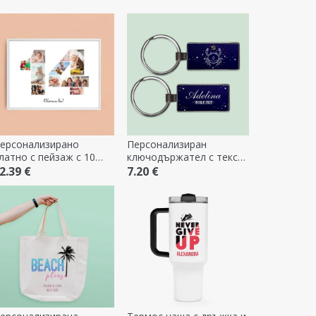
ерсонализирано
Персонализиран
латно с пейзаж с 10
ключодържател с текст
нимки, модел номер 14
и зодиакален знак - Рак
2.39 €
7.20 €
 текстово съобщение