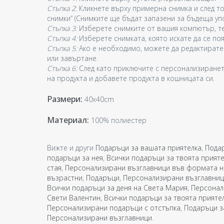
Стъпка 2
: Кликнете върху примерна снимка и след то
снимки“ (Снимките ще бъдат запазени за бъдеща уп
Стъпка 3:
Изберете снимките от вашия компютър, те
Стъпка 4:
Изберете снимката, която искате да се поя
Стъпка 5:
Ако е необходимо, можете да редактирате
или завъртане.
Стъпка 6:
След като приключите с персонализиранет
на продукта и добавете продукта в кошницата си.
Размери:
40x40cm
Материал:
100% полиестер
Вижте и други
Подаръци за вашата приятелка
,
Подар
подаръци за нея
,
Всички подаръци за твоята прияте
стая
,
Персонализирани възглавници във формата н
възрастни
,
Подаръци
,
Персонализирани възглавниц
Всички подаръци за деня на Света Мария
,
Персонал
Свети Валентин
,
Всички подаръци за твоята прияте
Персонализирани подаръци с отстъпка
,
Подаръци з
Персонализирани възглавници
.