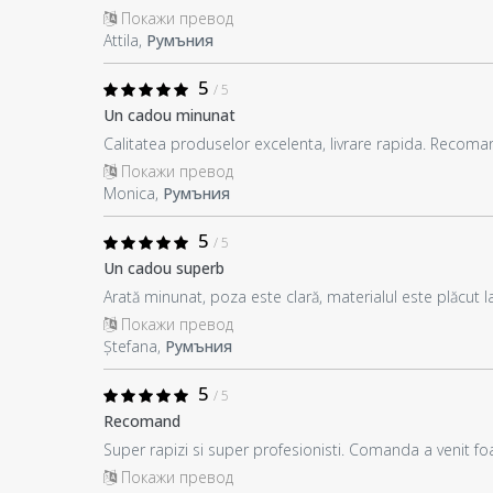
Покажи превод
Attila,
Румъния
5
/ 5
Un cadou minunat
Calitatea produselor excelenta, livrare rapida. Recoma
Покажи превод
Monica,
Румъния
5
/ 5
Un cadou superb
Arată minunat, poza este clară, materialul este plăcut 
Покажи превод
Ștefana,
Румъния
5
/ 5
Recomand
Super rapizi si super profesionisti. Comanda a venit f
Покажи превод