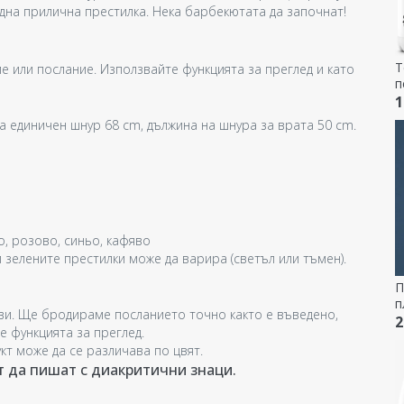
една прилична престилка. Нека барбекютата да започнат!
Т
е или послание. Използвайте функцията за преглед и като
п
N
1
а единичен шнур 68 cm, дължина на шнура за врата 50 cm.
о, розово, синьо, кафяво
 зелените престилки може да варира (светъл или тъмен).
П
п
кви. Ще бродираме посланието точно както е въведено,
с
2
е функцията за преглед.
и
кт може да се различава по цвят.
т да пишат с диакритични знаци.