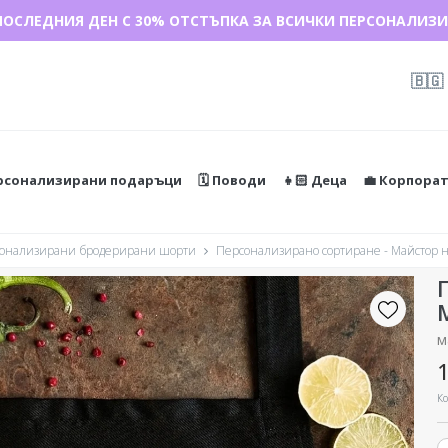
ПОСЛЕДНИЯ ДЕН С 30% ОТСТЪПКА ЗА ВСИЧКИ ПЕРСОНАЛИЗИ
🇧🇬
ерсонализирани подаръци
🗓️ Поводи
👧🏻 Деца
💼 Корпора
онализирани бродерирани шорти
Персонализирано сортиране - Майстор н
м
1
Ко