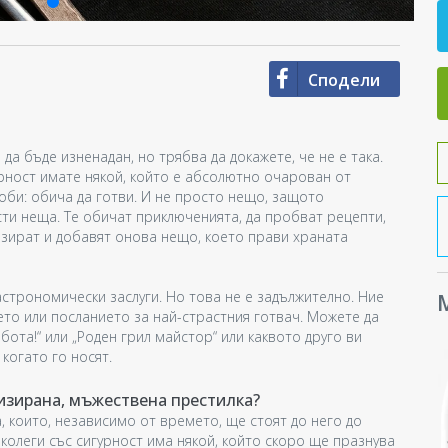
Сподели
да бъде изненадан, но трябва да докажете, че не е така.
урност имате някой, който е абсолютно очарован от
оби: обича да готви. И не просто нещо, защото
сти неща. Те обичат приключенията, да пробват рецепти,
изират и добавят онова нещо, което прави храната
астрономически заслуги. Но това не е задължително. Ние
М
то или посланието за най-страстния готвач. Можете да
ота!“ или „Роден грил майстор“ или каквото друго ви
 когато го носят.
изирана, мъжествена престилка?
, които, независимо от времето, ще стоят до него до
колеги със сигурност има някой, който скоро ще празнува