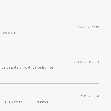
26 Април 2025
l este cusut.
27 Ноември 2024
l de calitate brodat foarte frumos.
21 Юли 2024
exact cu ceea ce am comandat.