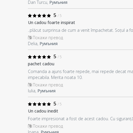
Dan Turcu,
Румъния
5
/ 5
Un cadou foarte inspirat
..plăcut surprinsa de cum a venit împachetat. Soțul a fost
Покажи превод
Delia,
Румъния
5
/ 5
pachet cadou
Comanda a ajuns foarte repede, mai repede decat ma 
impecabila. Merita noata 10.
Покажи превод
Iulia,
Румъния
5
/ 5
Un cadou inedit
Foarte impresionat a fost de acest cadou. Cu siguran
Покажи превод
Ioana,
Румъния