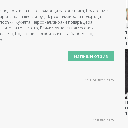
 подаръци за него
,
Подаръци за кръстника
,
Подаръци за
аръци за вашия съпруг
,
Персонализирани подаръци
,
поръки
,
Кухнята
,
Персонализирани подаръци за
елите на готвенето
,
Всички кухненски аксесоари
,
Т
за него
,
Подаръци за любителите на барбекюто
,
п
ия
.
ф
1
Напиши отзив
15 Ноември 2025
П
с
ф
1
26 Юли 2025