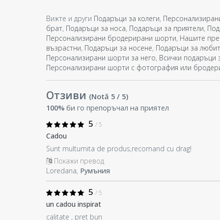
Вижте и други
Подаръци за колеги
,
Персонализирани
брат
,
Подаръци за носа
,
Подаръци за приятели
,
Под
Персонализирани бродерирани шорти
,
Нашите пре
възрастни
,
Подаръци за носене
,
Подаръци за любит
Персонализирани шорти за него
,
Всички подаръци 
Персонализирани шорти с фотография или бродер
Отзиви
(Notă
5
/ 5
)
100%
би го препоръчал на приятел
5
/ 5
Cadou
Sunt multumita de produs,recomand cu drag!
Покажи превод
Loredana,
Румъния
5
/ 5
un cadou inspirat
calitate , pret bun