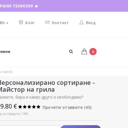
РАНИ ТЕНИСКИ! 🔥
BG
Блог
Контакт
Вход
тивни
0
а грила
Персонализирано сортиране -
Майстор на грила
алките, бира и какво друго е необходимо?
9.80 €
Прочети отзивите (
43
)
д на продукта: 7386