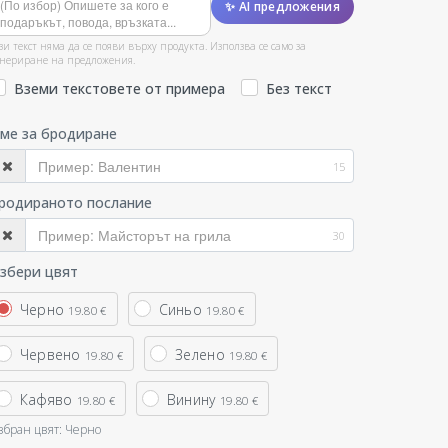
✨ AI предложения
зи текст няма да се появи върху продукта. Използва се само за
нериране на предложения.
Вземи текстовете от примера
Без текст
ме за бродиране
15
родираното послание
30
збери цвят
Черно
Синьо
19.80 €
19.80 €
Червено
Зелено
19.80 €
19.80 €
Кафяво
Винину
19.80 €
19.80 €
збран цвят:
Черно