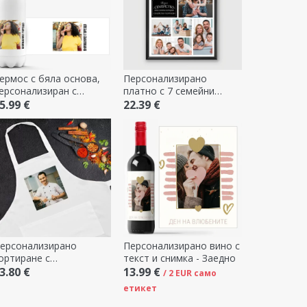
ермос с бяла основа,
Персонализирано
ерсонализиран с
платно с 7 семейни
отография и текст
снимки
5.99 €
22.39 €
ерсонализирано
Персонализирано вино с
ортиране с
текст и снимка - Заедно
отография
3.80 €
13.99 €
/ 2 EUR само
етикет