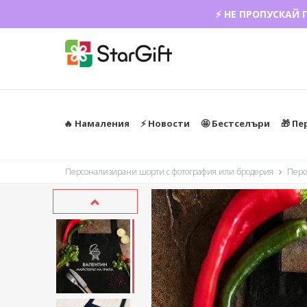
⚡ НЕ ПРОПУСКАЙ 
🔥 Намаления
⚡️ Новости
🤩 Бестселъри
🎁 П
Персонализирани шорти с фотография или бродерия
Перс