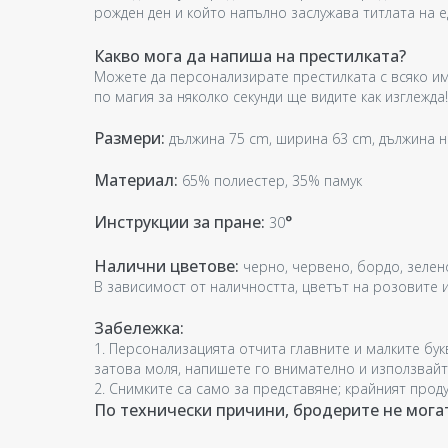
рожден ден и който напълно заслужава титлата на 
Какво мога да напиша на престилката?
Можете да персонализирате престилката с всяко им
по магия за няколко секунди ще видите как изглежда!
Размери:
дължина 75 cm, ширина 63 cm, дължина н
Материал:
65% полиестер, 35% памук
Инструкции за пране:
°
30
Налични цветове:
черно, червено, бордо, зелен
В зависимост от наличността, цветът на розовите и
Забележка:
1. Персонализацията отчита главните и малките бу
затова моля, напишете го внимателно и използвайт
2. Снимките са само за представяне; крайният проду
По технически причини, бродерите не мога