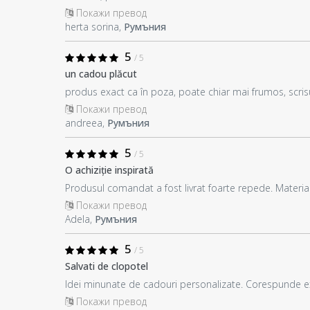
Покажи превод
herta sorina,
Румъния
5
/ 5
un cadou plăcut
produs exact ca în poza, poate chiar mai frumos, scrisu
Покажи превод
andreea,
Румъния
5
/ 5
O achiziție inspirată
Produsul comandat a fost livrat foarte repede. Materia
Покажи превод
Adela,
Румъния
5
/ 5
Salvati de clopotel
Idei minunate de cadouri personalizate. Corespunde 
Покажи превод