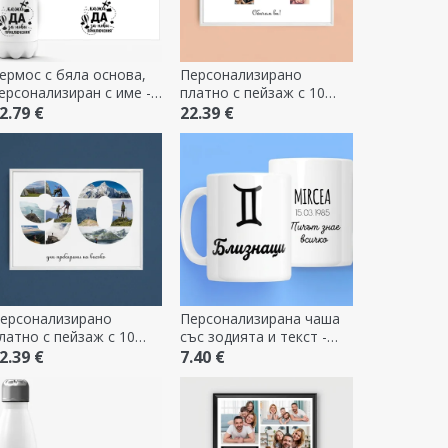
ермос с бяла основа,
Персонализирано
ерсонализиран с име -
платно с пейзаж с 10
ew Adventures
снимки, модел номер 14
2.79 €
22.39 €
и текстово съобщение
ерсонализирано
Персонализирана чаша
латно с пейзаж с 10
със зодията и текст -
нимки, модел номер 90
Близнаци
2.39 €
7.40 €
 текстово съобщение