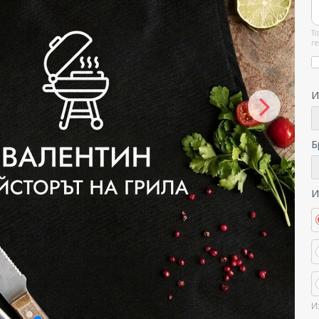
То
ге
И
Б
И
И