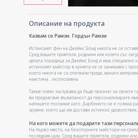
Описание на продукта
Казвам се Рамзи. Гордън Рамзи
Истинският фен на Джеймс Бонд никога не се оставя 
Сред вашите приятели, роднини или колеги със сиг
цялата поредица за Джеймс Бонд и има специално х
истинският майстор в кухнята не се занимава с про
които никога не са опитвали преди, винаги импров
наистина... експлозивна.
Такъв човек заслужава да бъде признат за своите г
ви предлагаме възможност да персонализирате име
напишете послание като „Барбекюто не е голяма раб
хрумне, което ще им достави истинско удоволствие,
На кого можете да подарите тази персонал
На първо място, на безспорните майстори на грила
последния шум. Сред вашите приятели, роднини или 